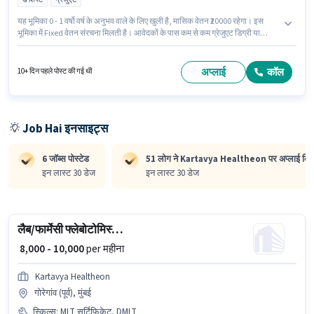
यह भूमिका 0 - 1 वर्षो वर्ष के अनुभव वाले के लिए खुली है, मासिक वेतन ₹20000 रहेगा। इस
भूमिका में Fixed वेतन संरचना मिलती है। आवेदकों के पास कम से कम ग्रेजुएट डिग्री या
सर्टिफिकेट होना चाहिए। आवेदक को हिंदी, तेलुगु में धाराप्रवाह होना चाहिए। यह वैकेंसी
गोरेगांव (पूर्व), मुंबई में है। Kartavya Healtheon में ग्राहक सहायता / टेलीकॉलर श्रेणी में
इवेंट कोऑर्डिनेटर के रूप में जुड़ें।
अप्लाई
कॉल
10+ दिन पहले पोस्ट की गई थी
Job Hai इनसाइट्स
6 जॉब्स पोस्टेड
51 लोग ने Kartavya Healtheon पर अप्लाई किया
इन लास्ट 30 डेज
इन लास्ट 30 डेज
लैब/फार्मेसी फ्लेबोटोमिस्ट - होम कलेक्शन
₹ 8,000 - 10,000
per महीना
Kartavya Healtheon
गोरेगांव (पूर्व), मुंबई
स्किल्स
:
MLT सर्टिफिकेट, DMLT