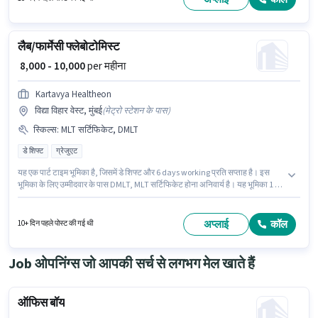
लैब/फार्मेसी फ्लेबोटोमिस्ट
₹ 8,000 - 10,000
per महीना
Kartavya Healtheon
विद्या विहार वेस्ट, मुंबई
(
मेट्रो स्टेशन के पास
)
स्किल्स
:
MLT सर्टिफिकेट, DMLT
डे शिफ्ट
ग्रेजुएट
यह एक पार्ट टाइम भूमिका है, जिसमें डे शिफ्ट और 6 days working प्रति सप्ताह है। इस
भूमिका के लिए उम्मीदवार के पास DMLT, MLT सर्टिफिकेट होना अनिवार्य है। यह भूमिका 1 - 2
वर्षो वर्ष के अनुभव वाले के लिए खुली है, मासिक वेतन ₹10000 रहेगा। इस पद के लिए Fixed
सैलरी उपलब्ध है। इस पद के लिए उम्मीदवार के पास ग्रेजुएट डिग्री/सर्टिफिकेट होना अनिवार्य
है। यह नौकरी विद्या विहार वेस्ट, मुंबई में स्थित है।
अप्लाई
कॉल
10+ दिन पहले पोस्ट की गई थी
Job ओपनिंग्स जो आपकी सर्च से लगभग मेल खाते हैं
ऑफिस बॉय