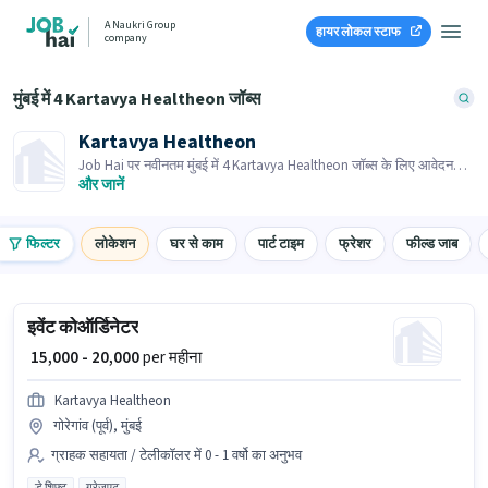
A Naukri Group
हायर लोकल स्टाफ
company
मुंबई में 4 Kartavya Healtheon जॉब्स
Kartavya Healtheon
Job Hai पर नवीनतम मुंबई में 4 Kartavya Healtheon जॉब्स के लिए आवेदन
करें! भर्तीकर्ता के पास आपके क्षेत्र में तत्काल रिक्तियां हैं।
और जानें
फिल्टर
लोकेशन
घर से काम
पार्ट टाइम
फ्रेशर
फील्ड जाब
इवेंट कोऑर्डिनेटर
₹ 15,000 - 20,000
per महीना
Kartavya Healtheon
गोरेगांव (पूर्व), मुंबई
ग्राहक सहायता / टेलीकॉलर में 0 - 1 वर्षो का अनुभव
डे शिफ्ट
ग्रेजुएट