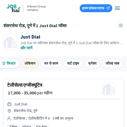
A Naukri Group
हायर लोकल स्टाफ
company
शंकरसेथ रोड, पुणे में 1 Just Dial जॉब्स
Just Dial
Job Hai पर नवीनतम शंकरसेथ रोड, पुणे में 1 Just Dial जॉब्स के लिए आवेदन
करें! भर्तीकर्ता के पास आपके क्षेत्र में तत्काल रिक्तियां हैं।
और जानें
फिल्टर
लोकेशन
घर से काम
पार्ट टाइम
फ्रेशर
फील्ड जाब
टेलीसेल्स एग्जीक्यूटिव
₹ 17,000 - 35,000
per महीना
Just Dial
शंकरसेथ रोड, पुणे
टेलीसेल्स / टेलीमार्केटिंग में 0 - 3 वर्षो का अनुभव
डे शिफ्ट
ग्रेजुएट
B2b सेल्स