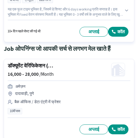
यह एक फुल टाइम भूमिका है, जिसमें डे शिफ्ट और 6 days working प्रति सप्ताह है। इस
भूमिका में Fixed वेतन संरचना मिलती है। यह भूमिका 0 - 3 वर्षो वर्ष के अनुभव वाले के लिए खुली
है, मासिक वेतन ₹35000 रहेगा। आवेदकों के पास कम से कम ग्रेजुएट डिग्री या सर्टिफिकेट
होना चाहिए। यह नौकरी शंकरसेथ रोड, पुणे में स्थित है। Just Dial टेलीसेल्स / टेलीमार्केटिंग
श्रेणी में टेलीसेल्स एग्जीक्यूटिव पद के लिए सक्रिय रूप से हायर कर रहा है।
अप्लाई
कॉल
10+ दिन पहले पोस्ट की गई थी
Job ओपनिंग्स जो आपकी सर्च से लगभग मेल खाते हैं
डॉक्यूमेंट वेरिफिकेशन (ऑफिस)
16,000 -
28,000
/Month
अमेज़न
दादावाड़ी, पुणे
बैक ऑफिस / डेटा एंट्री में फ्रेशर
10वीं पास
अप्लाई
कॉल