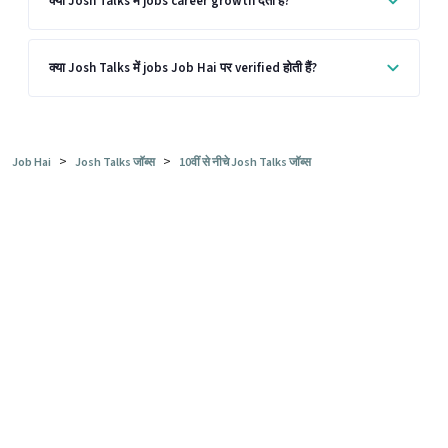
क्या Josh Talks में jobs career growth देती हैं?
क्या Josh Talks में jobs Job Hai पर verified होती हैं?
>
>
Job Hai
Josh Talks जॉब्स
10वीं से नीचे Josh Talks जॉब्स