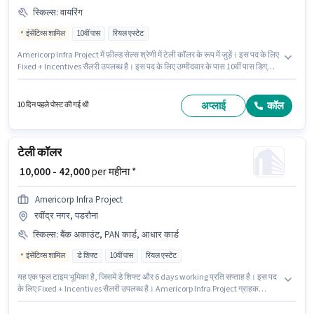
स्किल्स
:
वायरिंग
इंसेंटिव्स शामिल
10वीं पास
रियल एस्टेट
Americorp Infra Project में फ़ील्ड सेल्स श्रेणी में टेली कॉलर के रूप में जुड़ें। इस पद के लिए
Fixed + Incentives सैलरी उपलब्ध है। इस पद के लिए उम्मीदवार के पास 10वीं पास डिग्री/
सर्टिफिकेट होना अनिवार्य है। इस भूमिका के लिए आवेदक के पास वायरिंग जैसी स्किल्स होनी
चाहिए। यह पद फ्रेशर के लिए उपयुक्त है। आप प्रति माह ₹52000 तक कमा सकते हैं। यह
वैकेंसी रवींद्र नगर, पडरौना में है।
अप्लाई
कॉल
10 दिन पहले पोस्ट की गई थी
टेली कॉलर
₹ 10,000 - 42,000
per महीना *
Americorp Infra Project
रवींद्र नगर, पडरौना
स्किल्स
:
बैंक अकाउंट, PAN कार्ड, आधार कार्ड
इंसेंटिव्स शामिल
डे शिफ्ट
10वीं पास
रियल एस्टेट
यह एक फुल टाइम भूमिका है, जिसमें डे शिफ्ट और 6 days working प्रति सप्ताह है। इस पद
के लिए Fixed + Incentives सैलरी उपलब्ध है। Americorp Infra Project ग्राहक
सहायता / टेलीकॉलर श्रेणी में टेली कॉलर पद के लिए सक्रिय रूप से हायर कर रहा है। हिंदी में
दक्षता को वरीयता दी जाएगी। यह भूमिका फ्रेशर के लिए खुली है, मासिक वेतन ₹42000 रहेगा।