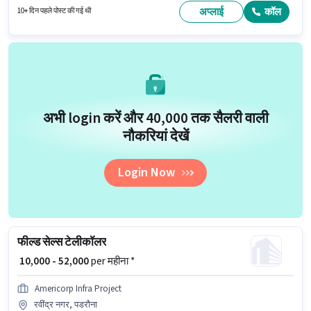
कार्ड, आधार कार्ड, बैंक अकाउंट का होना अनिवार्य है।
अप्लाई
कॉल
10+ दिन पहले पोस्ट की गई थी
अभी login करें और ₹40,000 तक सैलरी वाली
नौकरियां देखें
Login Now
फील्ड सेल्स टेलीकॉलर
₹ 10,000 - 52,000
per महीना *
Americorp Infra Project
रवींद्र नगर, पडरौना