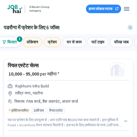
A Naukri Group
हायर लोकल स्टाफ
company
पडरौना में फ्रेशर के लिए 6 जॉब्स
1
फिल्टर
लोकेशन
फ्रेशर
घर से काम
पार्ट टाइम
फील्ड जाब
रियल एस्टेट सेल्स
₹ 10,000 - 95,000
per महीना *
Rajbhumi Infra Build
रवींद्र नगर, पडरौना
स्किल्स
:
PAN कार्ड, बैंक अकाउंट, आधार कार्ड
इंसेंटिव्स शामिल
10वीं पास
रियल एस्टेट
यह पद फ्रेशर के लिए उपयुक्त है। आप प्रति माह ₹95000 तक कमा सकते हैं। इस भूमिका में
Fixed + Incentives वेतन संरचना मिलती है। इस पद के लिए उम्मीदवार के पास 10वीं पास
डिग्री/सर्टिफिकेट होना अनिवार्य है। इस भूमिका के साथ अतिरिक्त लाभ जैसे मील भी मिलेंगे।
यह नौकरी रवींद्र नगर, पडरौना में स्थित है। इस पद के लिए आवश्यक दस्तावेज़ जैसे PAN