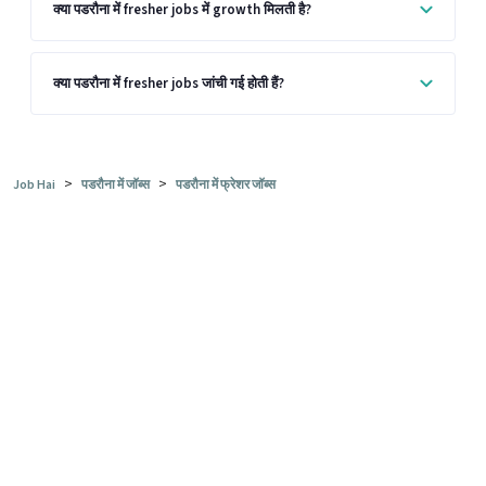
क्या पडरौना में fresher jobs में growth मिलती है?
क्या पडरौना में fresher jobs जांची गई होती हैं?
>
>
Job Hai
पडरौना में जॉब्स
पडरौना में फ्रेशर जॉब्स