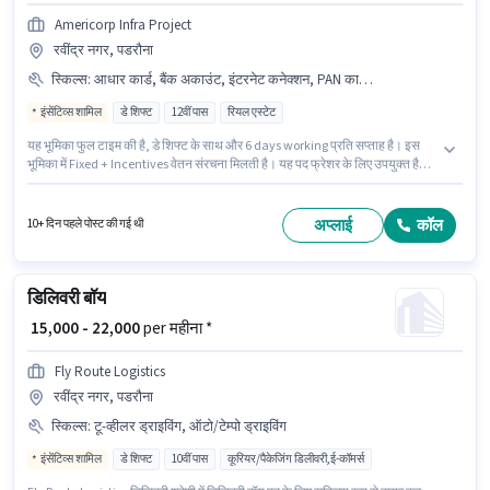
Americorp Infra Project
रवींद्र नगर, पडरौना
स्किल्स
:
आधार कार्ड, बैंक अकाउंट, इंटरनेट कनेक्शन, PAN कार्ड, लैपटॉप/डेस्कटॉप
इंसेंटिव्स शामिल
डे शिफ्ट
12वीं पास
रियल एस्टेट
यह भूमिका फुल टाइम की है, डे शिफ्ट के साथ और 6 days working प्रति सप्ताह है। इस
भूमिका में Fixed + Incentives वेतन संरचना मिलती है। यह पद फ्रेशर के लिए उपयुक्त है।
आप प्रति माह ₹42000 तक कमा सकते हैं। इस भूमिका के लिए आवेदन करने हेतु उम्मीदवार के
पास इंटरनेट कनेक्शन, लैपटॉप/डेस्कटॉप होना चाहिए। आवेदकों के पास कम से कम 12वीं
पास डिग्री या सर्टिफिकेट होना चाहिए। इस पद के लिए आवश्यक दस्तावेज़ जैसे PAN कार्ड,
अप्लाई
कॉल
10+ दिन पहले पोस्ट की गई थी
आधार कार्ड, बैंक अकाउंट का होना अनिवार्य है।
डिलिवरी बॉय
₹ 15,000 - 22,000
per महीना *
Fly Route Logistics
रवींद्र नगर, पडरौना
स्किल्स
:
टू-व्हीलर ड्राइविंग, ऑटो/टेम्पो ड्राइविंग
इंसेंटिव्स शामिल
डे शिफ्ट
10वीं पास
कूरियर/पैकेजिंग डिलीवरी,ई-कॉमर्स