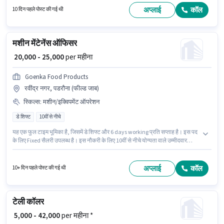
इस पद के लिए आवश्यक दस्तावेज़ जैसे PAN कार्ड, आधार कार्ड, बैंक अकाउंट का होना
अप्लाई
कॉल
10 दिन पहले पोस्ट की गई थी
अनिवार्य है।
मशीन मेंटेनेंस ऑफिसर
₹ 20,000 - 25,000
per महीना
Goenka Food Products
रवींद्र नगर, पडरौना (फील्ड जाब)
स्किल्स
:
मशीन/इक्विपमेंट ऑपरेशन
डे शिफ्ट
10वीं से नीचे
यह एक फुल टाइम भूमिका है, जिसमें डे शिफ्ट और 6 days working प्रति सप्ताह है। इस पद
के लिए Fixed सैलरी उपलब्ध है। इस नौकरी के लिए 10वीं से नीचे योग्यता वाले उम्मीदवार
आवेदन कर सकते हैं। इस भूमिका के लिए आवेदक के पास मशीन/इक्विपमेंट ऑपरेशन जैसी
स्किल्स होनी चाहिए। यह नौकरी रवींद्र नगर, पडरौना में स्थित है। इस भूमिका के साथ
अतिरिक्त लाभ जैसे मील भी मिलेंगे।
अप्लाई
कॉल
10+ दिन पहले पोस्ट की गई थी
टेली कॉलर
₹ 5,000 - 42,000
per महीना *