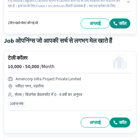
Fly Route Logistics डिलिवरी श्रेणी में डिलिवरी बॉय पद के लिए सक्रिय रूप से हायर कर
रहा है। इस पद के लिए Fixed + Incentives सैलरी उपलब्ध है। यह पद फ्रेशर के लिए
उपयुक्त है। आप प्रति माह ₹22000 तक कमा सकते हैं। मील पद और कंपनी की नीतियों के
अनुसार दिए जा सकते हैं। यह वैकेंसी रवींद्र नगर, पडरौना में है। इस भूमिका के लिए उम्मीदवार
के पास ऑटो/टेम्पो ड्राइविंग, टू-व्हीलर ड्राइविंग होना अनिवार्य है।
अप्लाई
कॉल
2 दिन पहले पोस्ट की गई थी
Job ओपनिंग्स जो आपकी सर्च से लगभग मेल खाते हैं
टेली कॉलर
10,000 -
50,000
/Month
Americorp Infra Project Private Limited
रवींद्र नगर, पडरौना
सेल्स / बिज़नेस डेवलपमेंट में 0 - 6 वर्षो का अनुभव
10वीं से नीचे
अप्लाई
कॉल