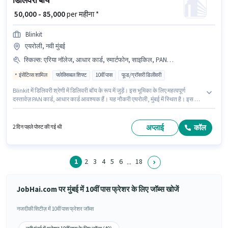
डिलिवरी बॉय
₹ 50,000 - 85,000
per महीना *
Blinkit
एयरोली, नवी मुंबई
स्किल्स
:
एरिया नॉलेज, आधार कार्ड, स्मार्टफोन, साइकिल, PAN कार्ड, टू-व्हीलर ड्राइविंग, बाइक
इंसेंटिव्स शामिल
फ्लेक्सिबल शिफ्ट
10वीं पास
फूड/ग्रॉसरी डिलीवरी
Blinkit में डिलिवरी श्रेणी में डिलिवरी बॉय के रूप में जुड़ें। इस भूमिका के लिए महत्वपूर्ण
दस्तावेज़ PAN कार्ड, आधार कार्ड आवश्यक हैं। यह नौकरी एयरोली, मुंबई में स्थित है। इस जॉब
के लिए बाइक, स्मार्टफोन, साइकिल का उपलब्ध होना आवश्यक है। यह एक फुल टाइम / पार्ट
टाइम भूमिका है, जिसमें फ्लेक्सिबल शिफ्ट और 6 days working प्रति सप्ताह है। इस भूमिका
के लिए आवेदक के पास एरिया नॉलेज, टू-व्हीलर ड्राइविंग जैसी स्किल्स होनी चाहिए।
अप्लाई
कॉल
2 दिन पहले पोस्ट की गई थी
1
2
3
4
5
6
18
...
JobHai.com पर मुंबई में 10वीं पास फ्रेशर के लिए जॉब्स खोजें
नजदीकी सिटीज़ में 10वीं पास फ्रेशर जॉब्स