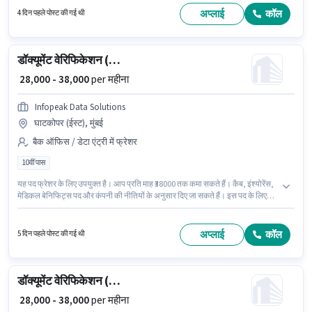
Fixed + Incentives वेतन संरचना मिलती है।
अप्लाई
कॉल
4 दिन पहले पोस्ट की गई थी
डॉक्यूमेंट वेरिफिकेशन (ऑफिस)
₹ 28,000 - 38,000
per महीना
Infopeak Data Solutions
घाटकोपर (ईस्ट), मुंबई
बैक ऑफिस / डेटा एंट्री में फ्रेशर
10वीं पास
यह पद फ्रेशर के लिए उपयुक्त है। आप प्रति माह ₹38000 तक कमा सकते हैं। कैब, इंश्योरेंस,
मेडिकल बेनिफिट्स पद और कंपनी की नीतियों के अनुसार दिए जा सकते हैं। इस पद के लिए
उम्मीदवार के पास 10वीं पास डिग्री/सर्टिफिकेट होना अनिवार्य है। इस भूमिका में Fixed वेतन
संरचना मिलती है। यह नौकरी घाटकोपर (ईस्ट), मुंबई में स्थित है। Infopeak Data
Solutions बैक ऑफिस / डेटा एंट्री श्रेणी में डॉक्यूमेंट वेरिफिकेशन (ऑफिस) पद के लिए
अप्लाई
कॉल
5 दिन पहले पोस्ट की गई थी
सक्रिय रूप से हायर कर रहा है।
डॉक्यूमेंट वेरिफिकेशन (ऑफिस)
₹ 28,000 - 38,000
per महीना