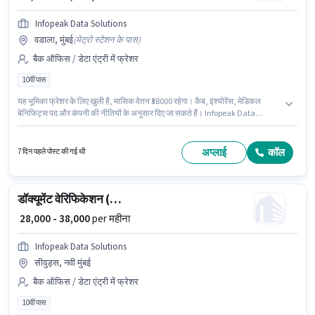
Infopeak Data Solutions
वडाला, मुंबई
(
मेट्रो स्टेशन के पास
)
बैक ऑफिस / डेटा एंट्री में फ्रेशर
10वीं पास
यह भूमिका फ्रेशर के लिए खुली है, मासिक वेतन ₹38000 रहेगा। कैब, इंश्योरेंस, मेडिकल
बेनिफिट्स पद और कंपनी की नीतियों के अनुसार दिए जा सकते हैं। Infopeak Data
Solutions बैक ऑफिस / डेटा एंट्री श्रेणी में डॉक्यूमेंट वेरिफिकेशन (ऑफिस) पद के लिए
सक्रिय रूप से हायर कर रहा है। इस भूमिका में Fixed वेतन संरचना मिलती है। यह वैकेंसी
वडाला, मुंबई में है। इस पद के लिए उम्मीदवार के पास 10वीं पास डिग्री/सर्टिफिकेट होना
अप्लाई
कॉल
7 दिन पहले पोस्ट की गई थी
अनिवार्य है।
डॉक्यूमेंट वेरिफिकेशन (ऑफिस)
₹ 28,000 - 38,000
per महीना
Infopeak Data Solutions
सीवुड्स, नवी मुंबई
बैक ऑफिस / डेटा एंट्री में फ्रेशर
10वीं पास