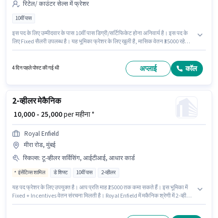
रिटेल/ काउंटर सेल्स में फ्रेशर
10वीं पास
इस पद के लिए उम्मीदवार के पास 10वीं पास डिग्री/सर्टिफिकेट होना अनिवार्य है। इस पद के
लिए Fixed सैलरी उपलब्ध है। यह भूमिका फ्रेशर के लिए खुली है, मासिक वेतन ₹35000 रहेगा।
Radhakrishnan Mobile में रिटेल/ काउंटर सेल्स श्रेणी में काउंटर सेल्स के रूप में जुड़ें। यह
वैकेंसी मुंबई सेंट्रल, मुंबई में है।
अप्लाई
कॉल
4 दिन पहले पोस्ट की गई थी
2-व्हीलर मेकैनिक
₹ 10,000 - 25,000
per महीना *
Royal Enfield
मीरा रोड, मुंबई
स्किल्स
:
टू-व्हीलर सर्विसिंग, आईटीआई, आधार कार्ड
इंसेंटिव्स शामिल
डे शिफ्ट
10वीं पास
2-व्हीलर
यह पद फ्रेशर के लिए उपयुक्त है। आप प्रति माह ₹25000 तक कमा सकते हैं। इस भूमिका में
Fixed + Incentives वेतन संरचना मिलती है। Royal Enfield में मकैनिक श्रेणी में 2-व्हीलर
मेकैनिक के रूप में जुड़ें। PF पद और कंपनी की नीतियों के अनुसार दिए जा सकते हैं। यह एक
फुल टाइम भूमिका है, जिसमें डे शिफ्ट और 6 days working प्रति सप्ताह है। इस भूमिका के