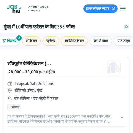
A Naukri Group
हायर लोकल स्टाफ
company
मुंबई में 10वीं पास फ्रेशर के लिए 355 जॉब्स
2
फिल्टर
लोकेशन
फ्रेशर
क्वालिफिकेशन
घर से काम
पार्ट टाइम
डॉक्यूमेंट वेरिफिकेशन (ऑफिस)
₹ 28,000 - 38,000
per महीना
Infopeak Data Solutions
डोंबिवली (ईस्ट), मुंबई
बैक ऑफिस / डेटा एंट्री में फ्रेशर
10वीं पास
यह पद फ्रेशर के लिए उपयुक्त है। आप प्रति माह ₹38000 तक कमा सकते हैं। कैब, मील,
इंश्योरेंस, मेडिकल बेनिफिट्स पद और कंपनी की नीतियों के अनुसार दिए जा सकते हैं।
Infopeak Data Solutions बैक ऑफिस / डेटा एंट्री श्रेणी में डॉक्यूमेंट वेरिफिकेशन
(ऑफिस) पद के लिए सक्रिय रूप से हायर कर रहा है। इस भूमिका में Fixed वेतन संरचना