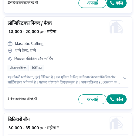
लिए महत्वपूर्ण दस्तावेज़ आईटीआई, आधार कार्ड आवश्यक हैं।
अप्लाई
कॉल
20 घंटे पहले पोस्ट की गई थी
लॉजिस्टिक्स पिकर / पैकर
₹ 18,000 - 20,000
per महीना
Mascotic Staffing
थाणे वेस्ट, थाणे
स्किल्स
:
पैकेजिंग और सॉर्टिंग
रोटेशनल शिफ्ट
10वीं पास
यह नौकरी थाणे वेस्ट, मुंबई में स्थित है। इस भूमिका के लिए उम्मीदवार के पास पैकेजिंग और
सॉर्टिंग होना अनिवार्य है। यह पद फ्रेशर के लिए उपयुक्त है। आप प्रति माह ₹20000 तक कमा
सकते हैं। PF पद और कंपनी की नीतियों के अनुसार दिए जा सकते हैं। आवेदकों के पास कम से
कम 10वीं पास डिग्री या सर्टिफिकेट होना चाहिए। इस भूमिका में Fixed वेतन संरचना मिलती
है।
अप्लाई
कॉल
1 दिन पहले पोस्ट की गई थी
डिलिवरी बॉय
₹ 50,000 - 85,000
per महीना *