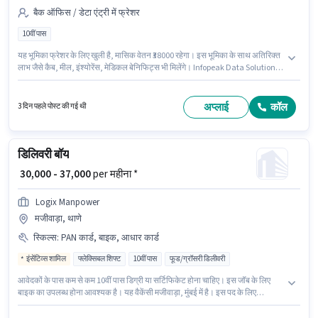
बैक ऑफिस / डेटा एंट्री में फ्रेशर
10वीं पास
यह भूमिका फ्रेशर के लिए खुली है, मासिक वेतन ₹38000 रहेगा। इस भूमिका के साथ अतिरिक्त
लाभ जैसे कैब, मील, इंश्योरेंस, मेडिकल बेनिफिट्स भी मिलेंगे। Infopeak Data Solutions
में बैक ऑफिस / डेटा एंट्री श्रेणी में बैंकिंग असिस्टेंट के रूप में जुड़ें। इस पद के लिए Fixed
सैलरी उपलब्ध है। यह वैकेंसी सायन (पूर्व), मुंबई में है। इस पद के लिए उम्मीदवार के पास 10वीं
पास डिग्री/सर्टिफिकेट होना अनिवार्य है।
अप्लाई
कॉल
3 दिन पहले पोस्ट की गई थी
डिलिवरी बॉय
₹ 30,000 - 37,000
per महीना *
Logix Manpower
मजीवाड़ा, थाणे
स्किल्स
:
PAN कार्ड, बाइक, आधार कार्ड
इंसेंटिव्स शामिल
फ्लेक्सिबल शिफ्ट
10वीं पास
फूड/ग्रॉसरी डिलीवरी
आवेदकों के पास कम से कम 10वीं पास डिग्री या सर्टिफिकेट होना चाहिए। इस जॉब के लिए
बाइक का उपलब्ध होना आवश्यक है। यह वैकेंसी मजीवाड़ा, मुंबई में है। इस पद के लिए
आवश्यक दस्तावेज़ जैसे PAN कार्ड, आधार कार्ड का होना अनिवार्य है। Logix Manpower
डिलिवरी श्रेणी में डिलिवरी बॉय पद के लिए सक्रिय रूप से हायर कर रहा है। इस भूमिका में