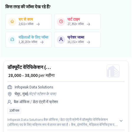
किस तरह की जॉब्स देख रहे हैं?
घर से काम
पार्ट टाइम
2,611
+
जॉब्स
27,392
+
जॉब्स
महिलाओं के लिए जॉब्स
फ्रेशर जाब्स
1,20,203
+
जॉब्स
16,151
+
जॉब्स
डॉक्यूमेंट वेरिफिकेशन (ऑफिस)
₹ 28,000 - 38,000
per महीना
Infopeak Data Solutions
चेंबूर, मुंबई
(
मेट्रो स्टेशन के पास
)
बैक ऑफिस / डेटा एंट्री में फ्रेशर
10वीं पास
Infopeak Data Solutions बैक ऑफिस / डेटा एंट्री श्रेणी में डॉक्यूमेंट वेरिफिकेशन
(ऑफिस) पद के लिए सक्रिय रूप से हायर कर रहा है। कैब, इंश्योरेंस, मेडिकल बेनिफिट्स पद
और कंपनी की नीतियों के अनुसार दिए जा सकते हैं। इस पद के लिए उम्मीदवार के पास 10वीं