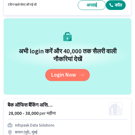
मिलती है। यह वैकेंसी डोंबिवली (ईस्ट), मुंबई में है। इस पद के लिए उम्मीदवार के पास 10वीं पास
अप्लाई
कॉल
3 दिन पहले पोस्ट की गई थी
डिग्री/सर्टिफिकेट होना अनिवार्य है।
अभी login करें और ₹40,000 तक सैलरी वाली
नौकरियां देखें
Login Now
बैक ऑफिस बैंकिंग असिस्टेंट
₹ 28,000 - 38,000
per महीना
Infopeak Data Solutions
सायन (पूर्व), मुंबई