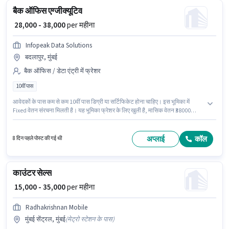
बैक ऑफिस एग्जीक्यूटिव
₹ 28,000 - 38,000
per महीना
Infopeak Data Solutions
बदलापुर, मुंबई
बैक ऑफिस / डेटा एंट्री में फ्रेशर
10वीं पास
आवेदकों के पास कम से कम 10वीं पास डिग्री या सर्टिफिकेट होना चाहिए। इस भूमिका में
Fixed वेतन संरचना मिलती है। यह भूमिका फ्रेशर के लिए खुली है, मासिक वेतन ₹38000
रहेगा। कैब, इंश्योरेंस, मेडिकल बेनिफिट्स पद और कंपनी की नीतियों के अनुसार दिए जा सकते
हैं। Infopeak Data Solutions में बैक ऑफिस / डेटा एंट्री श्रेणी में बैक ऑफिस
एग्जीक्यूटिव के रूप में जुड़ें। यह वैकेंसी बदलापुर, मुंबई में है।
अप्लाई
कॉल
8 दिन पहले पोस्ट की गई थी
काउंटर सेल्स
₹ 15,000 - 35,000
per महीना
Radhakrishnan Mobile
मुंबई सेंट्रल, मुंबई
(
मेट्रो स्टेशन के पास
)