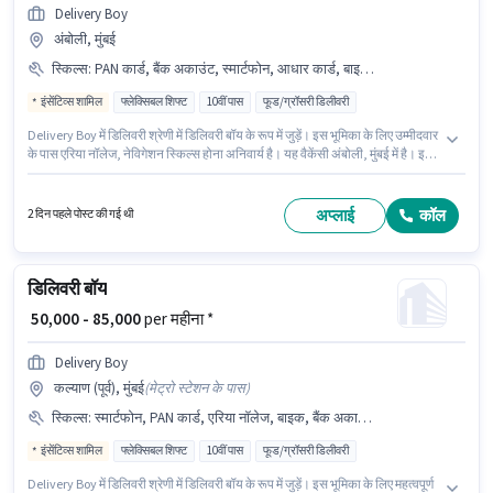
Delivery Boy
अंबोली, मुंबई
स्किल्स
:
PAN कार्ड, बैंक अकाउंट, स्मार्टफोन, आधार कार्ड, बाइक, एरिया नॉलेज, नेविगेशन स्किल्स
इंसेंटिव्स शामिल
फ्लेक्सिबल शिफ्ट
10वीं पास
फूड/ग्रॉसरी डिलीवरी
Delivery Boy में डिलिवरी श्रेणी में डिलिवरी बॉय के रूप में जुड़ें। इस भूमिका के लिए उम्मीदवार
के पास एरिया नॉलेज, नेविगेशन स्किल्स होना अनिवार्य है। यह वैकेंसी अंबोली, मुंबई में है। इस
भूमिका के साथ अतिरिक्त लाभ जैसे इंश्योरेंस, मेडिकल बेनिफिट्स भी मिलेंगे। आवेदकों के पास
कम से कम 10वीं पास डिग्री या सर्टिफिकेट होना चाहिए। इस जॉब के लिए बाइक, स्मार्टफोन
का उपलब्ध होना आवश्यक है।
अप्लाई
कॉल
2 दिन पहले पोस्ट की गई थी
डिलिवरी बॉय
₹ 50,000 - 85,000
per महीना *
Delivery Boy
कल्याण (पूर्व), मुंबई
(
मेट्रो स्टेशन के पास
)
स्किल्स
:
स्मार्टफोन, PAN कार्ड, एरिया नॉलेज, बाइक, बैंक अकाउंट, आधार कार्ड
इंसेंटिव्स शामिल
फ्लेक्सिबल शिफ्ट
10वीं पास
फूड/ग्रॉसरी डिलीवरी
Delivery Boy में डिलिवरी श्रेणी में डिलिवरी बॉय के रूप में जुड़ें। इस भूमिका के लिए महत्वपूर्ण