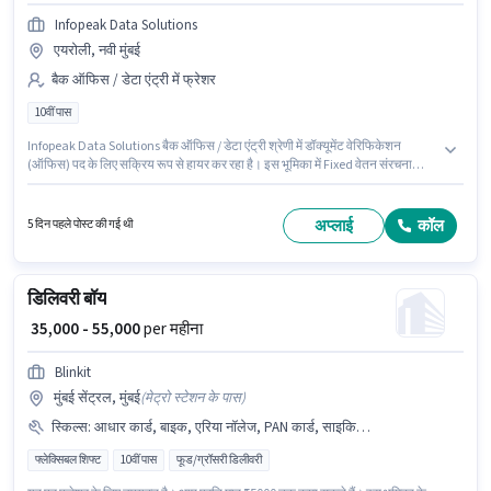
Infopeak Data Solutions
एयरोली, नवी मुंबई
बैक ऑफिस / डेटा एंट्री में फ्रेशर
10वीं पास
Infopeak Data Solutions बैक ऑफिस / डेटा एंट्री श्रेणी में डॉक्यूमेंट वेरिफिकेशन
(ऑफिस) पद के लिए सक्रिय रूप से हायर कर रहा है। इस भूमिका में Fixed वेतन संरचना
मिलती है। आवेदकों के पास कम से कम 10वीं पास डिग्री या सर्टिफिकेट होना चाहिए। कैब,
इंश्योरेंस, मेडिकल बेनिफिट्स पद और कंपनी की नीतियों के अनुसार दिए जा सकते हैं। यह
वैकेंसी एयरोली, मुंबई में है। यह पद फ्रेशर के लिए उपयुक्त है। आप प्रति माह ₹38000 तक कमा
अप्लाई
कॉल
5 दिन पहले पोस्ट की गई थी
सकते हैं।
डिलिवरी बॉय
₹ 35,000 - 55,000
per महीना
Blinkit
मुंबई सेंट्रल, मुंबई
(
मेट्रो स्टेशन के पास
)
स्किल्स
:
आधार कार्ड, बाइक, एरिया नॉलेज, PAN कार्ड, साइकिल, बैंक अकाउंट, 2-व्हीलर ड्राइविंग लाइसेंस, स्मार्टफोन, टू-व्हीलर ड्राइविंग, ऑटो/टेम्पो ड्राइविंग
फ्लेक्सिबल शिफ्ट
10वीं पास
फूड/ग्रॉसरी डिलीवरी