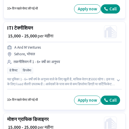
सर्टिफिकेट होना अनिवार्य है। इस भूमिका के लिए आवेदक के पास फूड सर्विसिंग, ऑर्डर टेकिंग,
फूड हाईजीन/ सेफ्टी जैसी स्किल्स होनी चाहिए।
Apply now
Call
10+ दिन पहले पोस्ट की गई थी
ITI टेक्नीशियन
₹ 15,000 - 25,000
per महीना
A And M Ventures
Sehore, भोपाल
तकनीशियन में 1 - 6+ वर्षो का अनुभव
डे शिफ्ट
डिप्लोमा
यह भूमिका 1 - 6+ वर्षो वर्ष के अनुभव वाले के लिए खुली है, मासिक वेतन ₹25000 रहेगा। इस पद
के लिए Fixed सैलरी उपलब्ध है। आवेदकों के पास कम से कम डिप्लोमा डिग्री या सर्टिफिकेट
होना चाहिए। इस भूमिका के साथ अतिरिक्त लाभ जैसे मील, अकॉमोडेशन भी मिलेंगे। यह
वैकेंसी Sehore, भोपाल में है। यह भूमिका फुल टाइम / पार्ट टाइम की है, डे शिफ्ट के साथ और
6 days working प्रति सप्ताह है।
Apply now
Call
10+ दिन पहले पोस्ट की गई थी
मोशन ग्राफिक डिजाइनर
₹ 15,000 - 25,000
per महीना