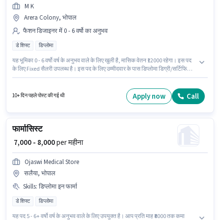
M K
Arera Colony, भोपाल
फैशन डिजाइनर में 0 - 6 वर्षो का अनुभव
डे शिफ्ट
डिप्लोमा
यह भूमिका 0 - 6 वर्षो वर्ष के अनुभव वाले के लिए खुली है, मासिक वेतन ₹12000 रहेगा। इस पद
के लिए Fixed सैलरी उपलब्ध है। इस पद के लिए उम्मीदवार के पास डिप्लोमा डिग्री/सर्टिफिकेट
होना अनिवार्य है। यह वैकेंसी Arera Colony, भोपाल में है। यह एक फुल टाइम भूमिका है,
जिसमें डे शिफ्ट और 6 days working प्रति सप्ताह है। M K फैशन डिजाइनर श्रेणी में
Fashion designer पद के लिए सक्रिय रूप से हायर कर रहा है।
Apply now
Call
10+ दिन पहले पोस्ट की गई थी
फार्मासिस्ट
₹ 7,000 - 8,000
per महीना
Ojaswi Medical Store
सलैया, भोपाल
Skills
:
डिप्लोमा इन फार्मा
डे शिफ्ट
डिप्लोमा
यह पद 5 - 6+ वर्षो वर्ष के अनुभव वाले के लिए उपयुक्त है। आप प्रति माह ₹8000 तक कमा