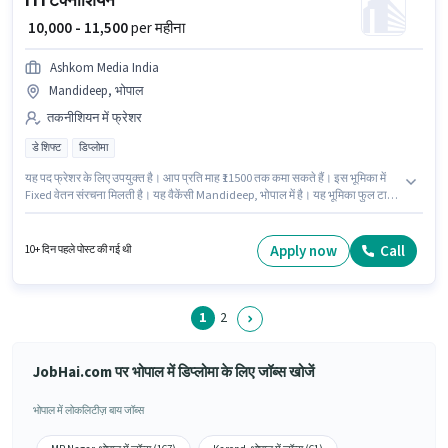
ITI टेक्नीशियन
₹ 10,000 - 11,500
per महीना
Ashkom Media India
Mandideep, भोपाल
तकनीशियन में फ्रेशर
डे शिफ्ट
डिप्लोमा
यह पद फ्रेशर के लिए उपयुक्त है। आप प्रति माह ₹11500 तक कमा सकते हैं। इस भूमिका में
Fixed वेतन संरचना मिलती है। यह वैकेंसी Mandideep, भोपाल में है। यह भूमिका फुल टाइम
की है, डे शिफ्ट के साथ और 6 days working प्रति सप्ताह है। Ashkom Media India में
तकनीशियन श्रेणी में ITI टेक्नीशियन के रूप में जुड़ें। इस पद के लिए उम्मीदवार के पास
डिप्लोमा डिग्री/सर्टिफिकेट होना अनिवार्य है।
Apply now
Call
10+ दिन पहले पोस्ट की गई थी
1
2
JobHai.com पर भोपाल में डिप्लोमा के लिए जॉब्स खोजें
भोपाल में लोकलिटीज़ बाय जॉब्स