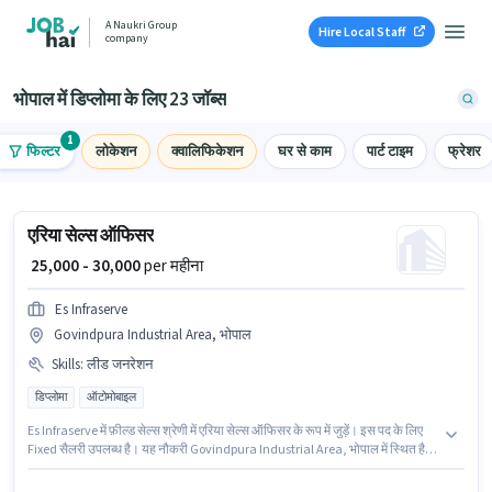
A Naukri Group
Hire Local Staff
company
भोपाल में डिप्लोमा के लिए 23 जॉब्स
1
फिल्टर
लोकेशन
क्वालिफिकेशन
घर से काम
पार्ट टाइम
फ्रेशर
एरिया सेल्स ऑफिसर
₹ 25,000 - 30,000
per महीना
Es Infraserve
Govindpura Industrial Area, भोपाल
Skills
:
लीड जनरेशन
डिप्लोमा
ऑटोमोबाइल
Es Infraserve में फ़ील्ड सेल्स श्रेणी में एरिया सेल्स ऑफिसर के रूप में जुड़ें। इस पद के लिए
Fixed सैलरी उपलब्ध है। यह नौकरी Govindpura Industrial Area, भोपाल में स्थित है।
इस भूमिका के लिए उम्मीदवार के पास लीड जनरेशन होना अनिवार्य है। यह पद 2 - 5 वर्षो वर्ष के
अनुभव वाले के लिए उपयुक्त है। आप प्रति माह ₹30000 तक कमा सकते हैं। इस भूमिका के