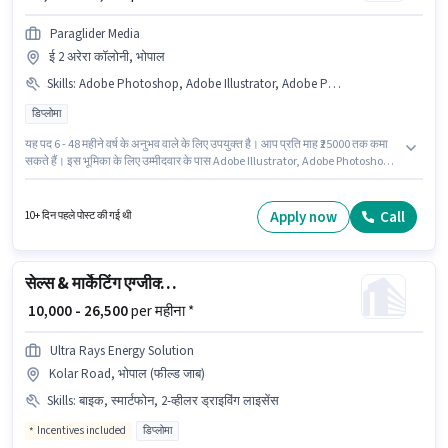
Paraglider Media
ई 2 अरेरा कॉलोनी, भोपाल
Skills
:
Adobe Photoshop, Adobe Illustrator, Adobe Premiere Pro
डिप्लोमा
यह पद 6 - 48 महीने वर्ष के अनुभव वाले के लिए उपयुक्त है। आप प्रति माह ₹25000 तक कमा
सकते हैं। इस भूमिका के लिए उम्मीदवार के पास Adobe Illustrator, Adobe Photoshop,
Adobe Premiere Pro होना अनिवार्य है। आवेदकों के पास कम से कम डिप्लोमा डिग्री या
सर्टिफिकेट होना चाहिए। इस भूमिका में Fixed वेतन संरचना मिलती है। यह वैकेंसी ई 2 अरेरा
कॉलोनी, भोपाल में है। Paraglider Media में ग्राफिक / वेब डिजाइनर श्रेणी में मोशन
Apply now
Call
10+ दिन पहले पोस्ट की गई थी
ग्राफिक डिजाइनर के रूप में जुड़ें।
सेल्स & मार्केटिंग एग्जीक्यूटिव
₹ 10,000 - 26,500
per महीना *
Ultra Rays Energy Solution
Kolar Road, भोपाल (फील्ड जाब)
Skills
:
बाइक, स्मार्टफोन, 2-व्हीलर ड्राइविंग लाइसेंस
Incentives included
डिप्लोमा