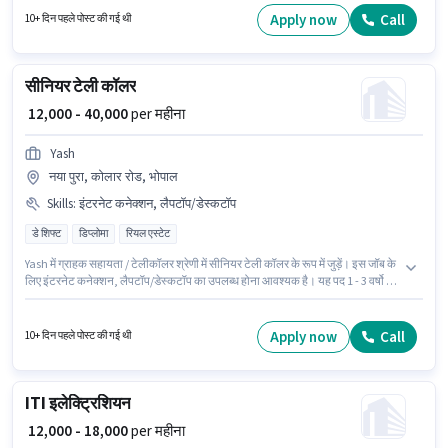
इस पद के लिए Fixed + Incentives सैलरी उपलब्ध है।
Apply now
Call
10+ दिन पहले पोस्ट की गई थी
सीनियर टेली कॉलर
₹ 12,000 - 40,000
per महीना
Yash
नया पुरा, कोलार रोड, भोपाल
Skills
:
इंटरनेट कनेक्शन, लैपटॉप/डेस्कटॉप
डे शिफ्ट
डिप्लोमा
रियल एस्टेट
Yash में ग्राहक सहायता / टेलीकॉलर श्रेणी में सीनियर टेली कॉलर के रूप में जुड़ें। इस जॉब के
लिए इंटरनेट कनेक्शन, लैपटॉप/डेस्कटॉप का उपलब्ध होना आवश्यक है। यह पद 1 - 3 वर्षो वर्ष
के अनुभव वाले के लिए उपयुक्त है। आप प्रति माह ₹40000 तक कमा सकते हैं। इस भूमिका में
Fixed वेतन संरचना मिलती है। यह एक फुल टाइम भूमिका है, जिसमें डे शिफ्ट और 6 days
working प्रति सप्ताह है। यह वैकेंसी नया पुरा, कोलार रोड, भोपाल में है।
Apply now
Call
10+ दिन पहले पोस्ट की गई थी
ITI इलेक्ट्रिशियन
₹ 12,000 - 18,000
per महीना