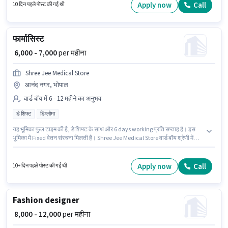
पास डिप्लोमा डिग्री/सर्टिफिकेट होना अनिवार्य है। इस पद के लिए Fixed सैलरी उपलब्ध है।
Apply now
Call
10 दिन पहले पोस्ट की गई थी
फार्मासिस्ट
₹ 6,000 - 7,000
per महीना
Shree Jee Medical Store
आनंद नगर, भोपाल
वार्ड बॉय में 6 - 12 महीने का अनुभव
डे शिफ्ट
डिप्लोमा
यह भूमिका फुल टाइम की है, डे शिफ्ट के साथ और 6 days working प्रति सप्ताह है। इस
भूमिका में Fixed वेतन संरचना मिलती है। Shree Jee Medical Store वार्ड बॉय श्रेणी में
फार्मासिस्ट पद के लिए सक्रिय रूप से हायर कर रहा है। यह पद 6 - 12 महीने वर्ष के अनुभव
वाले के लिए उपयुक्त है। आप प्रति माह ₹7000 तक कमा सकते हैं। यह नौकरी आनंद नगर,
भोपाल में स्थित है। इस पद के लिए उम्मीदवार के पास डिप्लोमा डिग्री/सर्टिफिकेट होना
Apply now
Call
10+ दिन पहले पोस्ट की गई थी
अनिवार्य है।
Fashion designer
₹ 8,000 - 12,000
per महीना