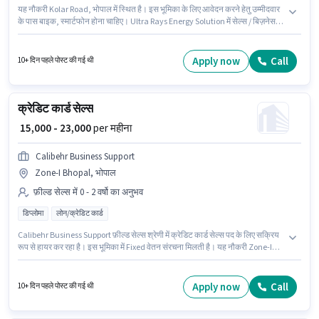
यह नौकरी Kolar Road, भोपाल में स्थित है। इस भूमिका के लिए आवेदन करने हेतु उम्मीदवार
के पास बाइक, स्मार्टफोन होना चाहिए। Ultra Rays Energy Solution में सेल्स / बिज़नेस
डेवलपमेंट श्रेणी में सेल्स & मार्केटिंग एग्जीक्यूटिव के रूप में जुड़ें। इस पद के लिए Fixed +
Incentives सैलरी उपलब्ध है। इस पद के लिए उम्मीदवार के पास डिप्लोमा डिग्री/सर्टिफिकेट
होना अनिवार्य है। इस पद के लिए आवश्यक दस्तावेज़ जैसे 2-व्हीलर ड्राइविंग लाइसेंस का होना
Apply now
Call
10+ दिन पहले पोस्ट की गई थी
अनिवार्य है।
क्रेडिट कार्ड सेल्स
₹ 15,000 - 23,000
per महीना
Calibehr Business Support
Zone-I Bhopal, भोपाल
फ़ील्ड सेल्स में 0 - 2 वर्षो का अनुभव
डिप्लोमा
लोन/क्रेडिट कार्ड
Calibehr Business Support फ़ील्ड सेल्स श्रेणी में क्रेडिट कार्ड सेल्स पद के लिए सक्रिय
रूप से हायर कर रहा है। इस भूमिका में Fixed वेतन संरचना मिलती है। यह नौकरी Zone-I
Bhopal, भोपाल में स्थित है। आवेदकों के पास कम से कम डिप्लोमा डिग्री या सर्टिफिकेट होना
चाहिए। यह भूमिका 0 - 2 वर्षो वर्ष के अनुभव वाले के लिए खुली है, मासिक वेतन ₹23000 रहेगा।
Apply now
Call
10+ दिन पहले पोस्ट की गई थी