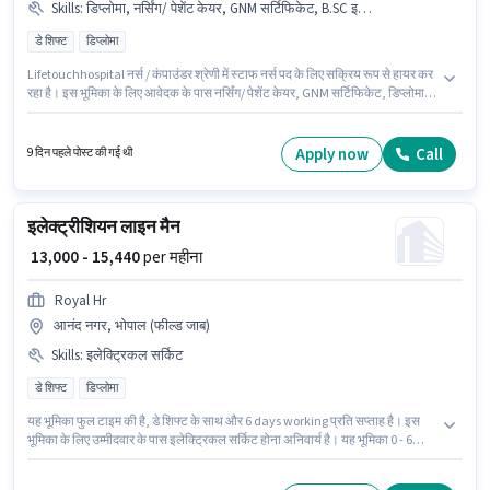
Skills
:
डिप्लोमा, नर्सिंग/ पेशेंट केयर, GNM सर्टिफिकेट, B.SC इन नर्सिंग, ANM सर्टिफिकेट
डे शिफ्ट
डिप्लोमा
Lifetouchhospital नर्स / कंपाउंडर श्रेणी में स्टाफ नर्स पद के लिए सक्रिय रूप से हायर कर
रहा है। इस भूमिका के लिए आवेदक के पास नर्सिंग/ पेशेंट केयर, GNM सर्टिफिकेट, डिप्लोमा,
B.SC इन नर्सिंग, ANM सर्टिफिकेट जैसी स्किल्स होनी चाहिए। यह भूमिका 1 - 2 वर्षो वर्ष के
अनुभव वाले के लिए खुली है, मासिक वेतन ₹7000 रहेगा। इस भूमिका में Fixed वेतन संरचना
मिलती है। यह नौकरी भानपुरा, भोपाल में स्थित है। यह भूमिका फुल टाइम की है, डे शिफ्ट के
Apply now
Call
9 दिन पहले पोस्ट की गई थी
साथ और 6 days working प्रति सप्ताह है।
इलेक्ट्रीशियन लाइन मैन
₹ 13,000 - 15,440
per महीना
Royal Hr
आनंद नगर, भोपाल (फील्ड जाब)
Skills
:
इलेक्ट्रिकल सर्किट
डे शिफ्ट
डिप्लोमा
यह भूमिका फुल टाइम की है, डे शिफ्ट के साथ और 6 days working प्रति सप्ताह है। इस
भूमिका के लिए उम्मीदवार के पास इलेक्ट्रिकल सर्किट होना अनिवार्य है। यह भूमिका 0 - 6
महीने वर्ष के अनुभव वाले के लिए खुली है, मासिक वेतन ₹15440 रहेगा। इस भूमिका के साथ
अतिरिक्त लाभ जैसे इंश्योरेंस, PF, मेडिकल बेनिफिट्स भी मिलेंगे। इस पद के लिए उम्मीदवार के