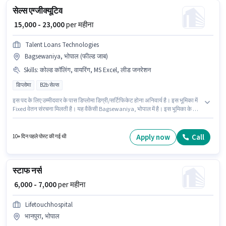
सेल्स एग्जीक्यूटिव
₹ 15,000 - 23,000
per महीना
Talent Loans Technologies
Bagsewaniya, भोपाल (फील्ड जाब)
Skills
:
कोल्ड कॉलिंग, वायरिंग, MS Excel, लीड जनरेशन
डिप्लोमा
B2b सेल्स
इस पद के लिए उम्मीदवार के पास डिप्लोमा डिग्री/सर्टिफिकेट होना अनिवार्य है। इस भूमिका में
Fixed वेतन संरचना मिलती है। यह वैकेंसी Bagsewaniya, भोपाल में है। इस भूमिका के लिए
आवेदक के पास कोल्ड कॉलिंग, लीड जनरेशन, MS Excel, वायरिंग जैसी स्किल्स होनी चाहिए।
यह पद 1 - 5 वर्षो वर्ष के अनुभव वाले के लिए उपयुक्त है। आप प्रति माह ₹23000 तक कमा
सकते हैं। Talent Loans Technologies सेल्स / बिज़नेस डेवलपमेंट श्रेणी में सेल्स
Apply now
Call
10+ दिन पहले पोस्ट की गई थी
एग्जीक्यूटिव पद के लिए सक्रिय रूप से हायर कर रहा है।
स्टाफ नर्स
₹ 6,000 - 7,000
per महीना
Lifetouchhospital
भानपुरा, भोपाल