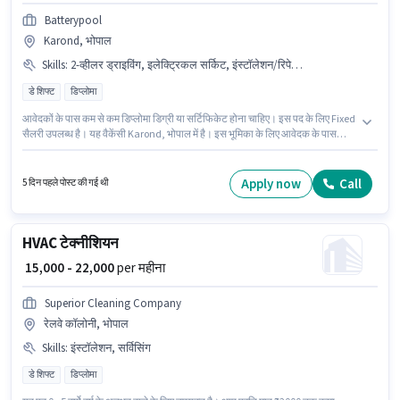
Batterypool
Karond, भोपाल
Skills
:
2-व्हीलर ड्राइविंग, इलेक्ट्रिकल सर्किट, इंस्टॉलेशन/रिपेयर, बाइक
डे शिफ्ट
डिप्लोमा
आवेदकों के पास कम से कम डिप्लोमा डिग्री या सर्टिफिकेट होना चाहिए। इस पद के लिए Fixed
सैलरी उपलब्ध है। यह वैकेंसी Karond, भोपाल में है। इस भूमिका के लिए आवेदक के पास
इलेक्ट्रिकल सर्किट, 2-व्हीलर ड्राइविंग, इंस्टॉलेशन/रिपेयर जैसी स्किल्स होनी चाहिए।
Batterypool इलेक्ट्रीशियन श्रेणी में ITI इलेक्ट्रिशियन पद के लिए सक्रिय रूप से हायर कर
रहा है। इस जॉब के लिए बाइक का उपलब्ध होना आवश्यक है।
Apply now
Call
5 दिन पहले पोस्ट की गई थी
HVAC टेक्नीशियन
₹ 15,000 - 22,000
per महीना
Superior Cleaning Company
रेलवे कॉलोनी, भोपाल
Skills
:
इंस्टॉलेशन, सर्विसिंग
डे शिफ्ट
डिप्लोमा