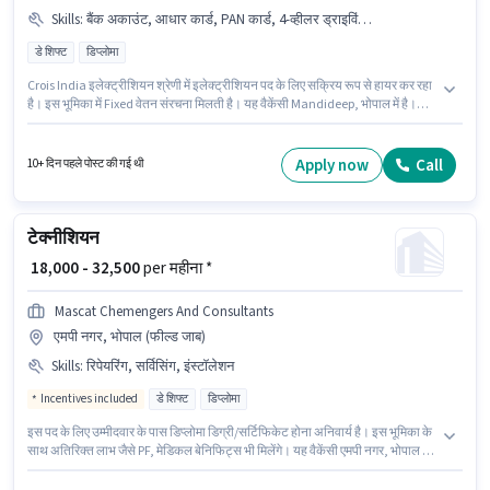
Skills
:
बैंक अकाउंट, आधार कार्ड, PAN कार्ड, 4-व्हीलर ड्राइविंग लाइसेंस, इलेक्ट्रिकल सर्किट
डे शिफ्ट
डिप्लोमा
Crois India इलेक्ट्रीशियन श्रेणी में इलेक्ट्रीशियन पद के लिए सक्रिय रूप से हायर कर रहा
है। इस भूमिका में Fixed वेतन संरचना मिलती है। यह वैकेंसी Mandideep, भोपाल में है।
मील, इंश्योरेंस, PF, अकॉमोडेशन पद और कंपनी की नीतियों के अनुसार दिए जा सकते हैं। इस
पद के लिए उम्मीदवार के पास डिप्लोमा डिग्री/सर्टिफिकेट होना अनिवार्य है। इस पद के लिए
आवश्यक दस्तावेज़ जैसे PAN कार्ड, आधार कार्ड, 4-व्हीलर ड्राइविंग लाइसेंस, बैंक अकाउंट
Apply now
Call
10+ दिन पहले पोस्ट की गई थी
का होना अनिवार्य है।
टेक्नीशियन
₹ 18,000 - 32,500
per महीना *
Mascat Chemengers And Consultants
एमपी नगर, भोपाल (फील्ड जाब)
Skills
:
रिपेयरिंग, सर्विसिंग, इंस्टॉलेशन
Incentives included
डे शिफ्ट
डिप्लोमा
इस पद के लिए उम्मीदवार के पास डिप्लोमा डिग्री/सर्टिफिकेट होना अनिवार्य है। इस भूमिका के
साथ अतिरिक्त लाभ जैसे PF, मेडिकल बेनिफिट्स भी मिलेंगे। यह वैकेंसी एमपी नगर, भोपाल में
है। इस भूमिका के लिए आवेदक के पास रिपेयरिंग, सर्विसिंग, इंस्टॉलेशन जैसी स्किल्स होनी
चाहिए। यह एक फुल टाइम भूमिका है, जिसमें डे शिफ्ट और 6 days working प्रति सप्ताह है।