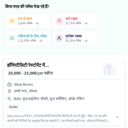
किस तरह की जॉब्स देख रहे हैं?
घर से काम
पार्ट टाइम
2,624
+
जॉब्स
27,753
+
जॉब्स
महिलाओं के लिए जॉब्स
फ्रेशर जाब्स
1,21,478
+
जॉब्स
16,233
+
जॉब्स
हॉस्पिटैलिटी रेस्टोरेंट मैनेजर
₹ 20,000 - 23,000
per महीना
Wow Momo
एमपी नगर, भोपाल
Skills
:
फूड हाईजीन/ सेफ्टी, फूड सर्विसिंग, ऑर्डर टेकिंग
डिप्लोमा
Wow Momo में वेटर / स्टीवर्ड श्रेणी में रेस्टोरेंट मैनेजर के रूप में जुड़ें। मील, PF पद और
कंपनी की नीतियों के अनुसार दिए जा सकते हैं। यह नौकरी एमपी नगर, भोपाल में स्थित है। इस
भूमिका में Fixed वेतन संरचना मिलती है। इस पद के लिए उम्मीदवार के पास डिप्लोमा डिग्री/