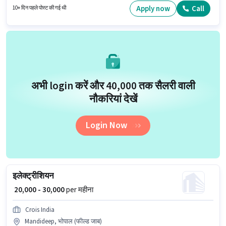
साथ अतिरिक्त लाभ जैसे PF, मेडिकल बेनिफिट्स भी मिलेंगे।
Apply now
Call
10+ दिन पहले पोस्ट की गई थी
अभी login करें और ₹40,000 तक सैलरी वाली
नौकरियां देखें
Login Now
इलेक्ट्रीशियन
₹ 20,000 - 30,000
per महीना
Crois India
Mandideep, भोपाल (फील्ड जाब)