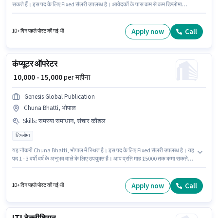
सकते हैं। इस पद के लिए Fixed सैलरी उपलब्ध है। आवेदकों के पास कम से कम डिप्लोमा
डिग्री या सर्टिफिकेट होना चाहिए। इस भूमिका के लिए उम्मीदवार के पास डिप्लोमा इन फार्मा
होना अनिवार्य है। यह एक फुल टाइम भूमिका है, जिसमें डे शिफ्ट और 6 days working प्रति
सप्ताह है। Ojaswi Medical Store लैब टेक्निशन / फार्मासिस्ट श्रेणी में फार्मासिस्ट पद के
Apply now
Call
10+ दिन पहले पोस्ट की गई थी
लिए सक्रिय रूप से हायर कर रहा है।
कंप्यूटर ऑपरेटर
₹ 10,000 - 15,000
per महीना
Genesis Global Publication
Chuna Bhatti, भोपाल
Skills
:
समस्या समाधान, संचार कौशल
डिप्लोमा
यह नौकरी Chuna Bhatti, भोपाल में स्थित है। इस पद के लिए Fixed सैलरी उपलब्ध है। यह
पद 1 - 3 वर्षो वर्ष के अनुभव वाले के लिए उपयुक्त है। आप प्रति माह ₹15000 तक कमा सकते
हैं। इस भूमिका के लिए उम्मीदवार के पास समस्या समाधान, संचार कौशल होना अनिवार्य है।
Genesis Global Publication आईटी / सॉफ्टवेयर / डेटा एनालिसिस श्रेणी में कंप्यूटर
ऑपरेटर पद के लिए सक्रिय रूप से हायर कर रहा है। आवेदकों के पास कम से कम डिप्लोमा
Apply now
Call
10+ दिन पहले पोस्ट की गई थी
डिग्री या सर्टिफिकेट होना चाहिए।