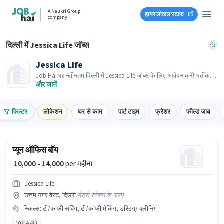
A Naukri Group
हायर लोकल स्टाफ
company
दिल्ली में Jessica Life जॉब्स
Jessica Life
Job Hai पर नवीनतम दिल्ली में Jessica Life जॉब्स के लिए आवेदन करें! भर्तीकर्ता
के पास आपके क्षेत्र में तत्काल रिक्तियां हैं।
और जानें
फिल्टर
लोकेशन
घर से काम
पार्ट टाइम
फ्रेशर
फील्ड जाब
प्यून ऑफिस बॉय
₹ 10,000 - 14,000
per महीना
Jessica Life
उत्तम नगर वेस्ट, दिल्ली
(
मेट्रो स्टेशन के पास
)
स्किल्स
:
टी/कॉफी सर्विंग, टी/कॉफी मेकिंग, डस्टिंग/ क्लीनिंग
10वीं से नीचे