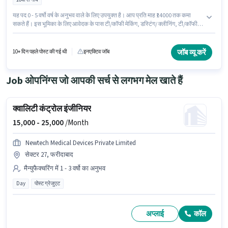
यह पद 0 - 5 वर्षो वर्ष के अनुभव वाले के लिए उपयुक्त है। आप प्रति माह ₹14000 तक कमा
सकते हैं। इस भूमिका के लिए आवेदक के पास टी/कॉफी मेकिंग, डस्टिंग/ क्लीनिंग, टी/कॉफी
सर्विंग जैसी स्किल्स होनी चाहिए। इस नौकरी के लिए 10वीं से नीचे योग्यता वाले उम्मीदवार
आवेदन कर सकते हैं। इस पद के लिए Fixed सैलरी उपलब्ध है। यह वैकेंसी उत्तम नगर वेस्ट,
दिल्ली में है। Jessica Life में प्यून श्रेणी में ऑफिस बॉय के रूप में जुड़ें।
जॉब व्यू करें
10+ दिन पहले पोस्ट की गई थी
इनएक्टिव जॉब
Job ओपनिंग्स जो आपकी सर्च से लगभग मेल खाते हैं
क्वालिटी कंट्रोल इंजीनियर
15,000 -
25,000
/Month
Newtech Medical Devices Private Limited
सेक्टर 27, फरीदाबाद
मैन्युफैक्चरिंग में 1 - 3 वर्षो का अनुभव
Day
पोस्ट ग्रेजुएट
अप्लाई
कॉल