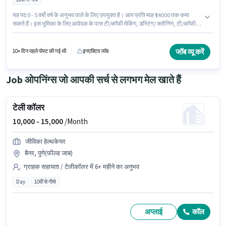
यह पद 0 - 5 वर्षो वर्ष के अनुभव वाले के लिए उपयुक्त है। आप प्रति माह ₹14000 तक कमा
सकते हैं। इस भूमिका के लिए आवेदक के पास टी/कॉफी मेकिंग, डस्टिंग/ क्लीनिंग, टी/कॉफी
सर्विंग जैसी स्किल्स होनी चाहिए। इस नौकरी के लिए 10वीं से नीचे योग्यता वाले उम्मीदवार
आवेदन कर सकते हैं। इस पद के लिए Fixed सैलरी उपलब्ध है। यह वैकेंसी उत्तम नगर वेस्ट,
दिल्ली में है। Jessica Life में प्यून श्रेणी में ऑफिस बॉय के रूप में जुड़ें।
जॉब व्यू करें
10+ दिन पहले पोस्ट की गई थी
इनएक्टिव जॉब
Job ओपनिंग्स जो आपकी सर्च से लगभग मेल खाते हैं
टेली कॉलर
10,000 -
15,000
/Month
जीविका हेल्थकेयर
बैनर, पुणे(फील्ड जाब)
ग्राहक सहायता / टेलीकॉलर में 6+ महीने का अनुभव
Day
10वीं से नीचे
अप्लाई
कॉल