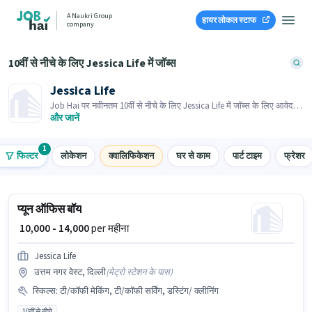
A Naukri Group
हायर लोकल स्टाफ
company
10वीं से नीचे के लिए Jessica Life में जॉब्स
Jessica Life
Job Hai पर नवीनतम 10वीं से नीचे के लिए Jessica Life में जॉब्स के लिए आवेदन
करें! भर्तीकर्ता के पास आपके क्षेत्र में तत्काल रिक्तियां हैं।
और जानें
1
फिल्टर
लोकेशन
क्वालिफिकेशन
घर से काम
पार्ट टाइम
फ्रेशर
प्यून ऑफिस बॉय
₹ 10,000 - 14,000
per महीना
Jessica Life
उत्तम नगर वेस्ट, दिल्ली
(
मेट्रो स्टेशन के पास
)
स्किल्स
:
टी/कॉफी मेकिंग, टी/कॉफी सर्विंग, डस्टिंग/ क्लीनिंग
10वीं से नीचे