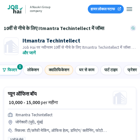
A Naukri Group
हायर लोकल स्टाफ
company
10वीं से नीचे के लिए Itmantra Techintellect में जॉब्स
Itmantra Techintellect
Job Hai पर नवीनतम 10वीं से नीचे के लिए Itmantra Techintellect में जॉब्स के
लिए आवेदन करें! भर्तीकर्ता के पास आपके क्षेत्र में तत्काल रिक्तियां हैं।
और जानें
1
फिल्टर
लोकेशन
क्वालिफिकेशन
घर से काम
पार्ट टाइम
फ्रेशर
प्यून ऑफिस बॉय
₹ 10,000 - 15,000
per महीना
Itmantra Techintellect
जोगेश्वरी (पूर्व), मुंबई
स्किल्स
:
टी/कॉफी मेकिंग, ऑफिस हेल्प, डस्टिंग/ क्लीनिंग, फोटोकॉपींग, टी/कॉफी सर्विंग
10वीं से नीचे