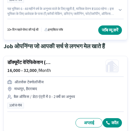
यह भूमिका 6 - 48 महीने वर्ष के अनुभव वाले के लिए खुली है, मासिक वेतन ₹15000 रहेगा। इस
भूमिका के लिए आवेदक के पास टी/कॉफी मेकिंग, डस्टिंग/ क्लीनिंग, फोटोकॉपींग, ऑफिस
हेल्प, टी/कॉफी सर्विंग जैसी स्किल्स होनी चाहिए। Itmantra Techintellect में प्यून श्रेणी में
ऑफिस बॉय के रूप में जुड़ें। इस पद के लिए Fixed सैलरी उपलब्ध है। 10वीं से नीचे योग्यता
वाले उम्मीदवार इस भूमिका के लिए उपयुक्त हैं। यह नौकरी जोगेश्वरी (पूर्व), मुंबई में स्थित है।
जॉब व्यू करें
10+ दिन पहले पोस्ट की गई थी
इनएक्टिव जॉब
Job ओपनिंग्स जो आपकी सर्च से लगभग मेल खाते हैं
डॉक्यूमेंट वेरिफिकेशन (ऑफिस)
16,000 -
32,000
/Month
ऑलसेक टेक्नोलॉजीज
माधापुर, हैदराबाद
बैक ऑफिस / डेटा एंट्री में 0 - 2 वर्षो का अनुभव
10वीं से नीचे
अप्लाई
कॉल