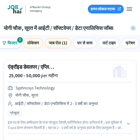
A Naukri Group
हायर लोकल स्टाफ
company
योगी चौक, सूरत में आईटी / सॉफ्टवेयर / डेटा एनालिसिस जॉब्स
1
फिल्टर
लोकेशन
जाब रोल (1)
घर से काम
पार्ट टाइम
फ्रेशर
एंड्रॉइड डेवलपर / एप्लिकेशन डेवलपर
₹ 25,000 - 50,000
per महीना
Syphnosys Technology
योगी चौक, सूरत
आईटी / सॉफ्टवेयर / डेटा एनालिसिस में 2 - 5 वर्षो का अनुभव
ग्रेजुएट
इस पद के लिए उम्मीदवार के पास ग्रेजुएट डिग्री/सर्टिफिकेट होना अनिवार्य है। इस भूमिका में
Fixed वेतन संरचना मिलती है। यह पद 2 - 5 वर्षो वर्ष के अनुभव वाले के लिए उपयुक्त है। आप
प्रति माह ₹50000 तक कमा सकते हैं। यह वैकेंसी योगी चौक, सूरत में है। Syphnosys
Technology में आईटी / सॉफ्टवेयर / डेटा एनालिसिस श्रेणी में एंड्रॉइड डेवलपर / एप्लिकेशन