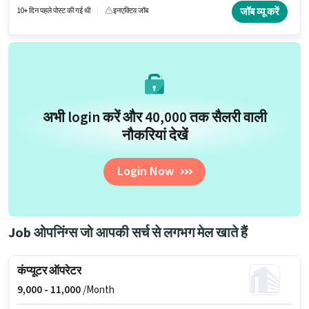
डेवलपर के रूप में जुड़ें।
जॉब व्यू करें
10+ दिन पहले पोस्ट की गई थी
इनएक्टिव जॉब
अभी login करें और ₹40,000 तक सैलरी वाली
नौकरियां देखें
Login Now
Job ओपनिंग्स जो आपकी सर्च से लगभग मेल खाते हैं
कंप्यूटर ऑपरेटर
9,000 -
11,000
/Month