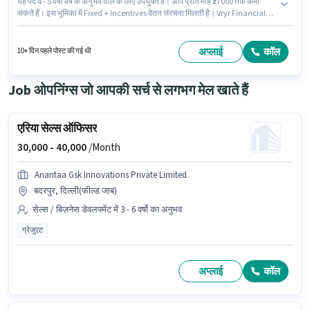
यह पद 4 - 5 वर्षो वर्ष के अनुभव वाले के लिए उपयुक्त है। आप प्रति माह ₹27000 तक कमा
सकते हैं। इस भूमिका में Fixed + Incentives वेतन संरचना मिलती है। Vryr Financial
फ़ील्ड सेल्स श्रेणी में इंश्योरेंस सेल्स पद के लिए सक्रिय रूप से हायर कर रहा है। यह नौकरी
वैशाली, गाज़ियाबाद में स्थित है। आवेदकों के पास कम से कम 12वीं पास डिग्री या सर्टिफिकेट
होना चाहिए।
अप्लाई
कॉल
10+ दिन पहले पोस्ट की गई थी
Job ओपनिंग्स जो आपकी सर्च से लगभग मेल खाते हैं
एरिया सेल्स ऑफिसर
30,000 -
40,000
/Month
Anantaa Gsk Innovations Private Limited
बदरपुर, दिल्ली(फील्ड जाब)
सेल्स / बिज़नेस डेवलपमेंट में 3 - 6 वर्षो का अनुभव
ग्रेजुएट
अप्लाई
कॉल