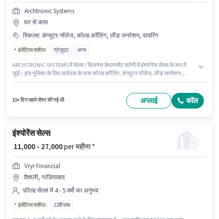
Archtronic Systems
घर से काम
स्किल्स
:
कंप्यूटर नॉलेज, कोल्ड कॉलिंग, लीड जनरेशन, वायरिंग
इंसेंटिव्स शामिल
ग्रेजुएट
अन्य
ARCHTRONIC SYSTEMS में सेल्स / बिज़नेस डेवलपमेंट श्रेणी में इंश्योरेंस सेल्स के रूप में
जुड़ें। इस भूमिका के लिए आवेदक के पास कोल्ड कॉलिंग, कंप्यूटर नॉलेज, लीड जनरेशन,
वायरिंग जैसी स्किल्स होनी चाहिए। यह वैकेंसी मुराद नगर, गाज़ियाबाद में है। इस भूमिका में
Fixed + Incentives वेतन संरचना मिलती है। यह भूमिका 0 - 5 वर्षो वर्ष के अनुभव वाले के
लिए खुली है, मासिक वेतन ₹35000 रहेगा। आवेदकों के पास कम से कम ग्रेजुएट डिग्री या
अप्लाई
कॉल
10+ दिन पहले पोस्ट की गई थी
सर्टिफिकेट होना चाहिए।
इंश्योरेंस सेल्स
₹ 11,000 - 27,000
per महीना *
Vryr Financial
वैशाली, गाज़ियाबाद
फ़ील्ड सेल्स में 4 - 5 वर्षो का अनुभव
इंसेंटिव्स शामिल
12वीं पास