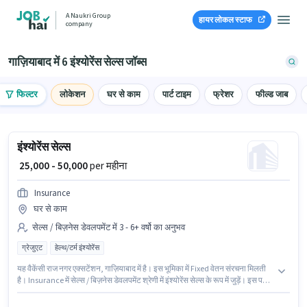
A Naukri Group
हायर लोकल स्टाफ
company
गाज़ियाबाद में 6 इंश्योरेंस सेल्स जॉब्स
फिल्टर
लोकेशन
घर से काम
पार्ट टाइम
फ्रेशर
फील्ड जाब
इंश्योरेंस सेल्स
₹ 25,000 - 50,000
per महीना
Insurance
घर से काम
सेल्स / बिज़नेस डेवलपमेंट में 3 - 6+ वर्षो का अनुभव
ग्रेजुएट
हेल्थ/टर्म इंश्योरेंस
यह वैकेंसी राज नगर एक्सटेंशन, गाज़ियाबाद में है। इस भूमिका में Fixed वेतन संरचना मिलती
है। Insurance में सेल्स / बिज़नेस डेवलपमेंट श्रेणी में इंश्योरेंस सेल्स के रूप में जुड़ें। इस पद
के लिए उम्मीदवार के पास ग्रेजुएट डिग्री/सर्टिफिकेट होना अनिवार्य है। यह भूमिका 3 - 6+ वर्षो
वर्ष के अनुभव वाले के लिए खुली है, मासिक वेतन ₹50000 रहेगा।