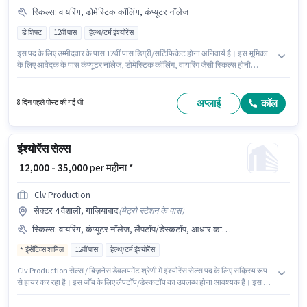
स्किल्स
:
वायरिंग, डोमेस्टिक कॉलिंग, कंप्यूटर नॉलेज
डे शिफ्ट
12वीं पास
हेल्थ/टर्म इंश्योरेंस
इस पद के लिए उम्मीदवार के पास 12वीं पास डिग्री/सर्टिफिकेट होना अनिवार्य है। इस भूमिका
के लिए आवेदक के पास कंप्यूटर नॉलेज, डोमेस्टिक कॉलिंग, वायरिंग जैसी स्किल्स होनी
चाहिए। यह वैकेंसी आनंद विहार, गाज़ियाबाद में है। इस पद के लिए Fixed सैलरी उपलब्ध है।
Star Health And Allied Insurance Company टेलीसेल्स / टेलीमार्केटिंग श्रेणी में
इंश्योरेंस सेल्स पद के लिए सक्रिय रूप से हायर कर रहा है। यह भूमिका फुल टाइम की है, डे
अप्लाई
कॉल
8 दिन पहले पोस्ट की गई थी
शिफ्ट के साथ और 6 days working प्रति सप्ताह है।
इंश्योरेंस सेल्स
₹ 12,000 - 35,000
per महीना *
Clv Production
सेक्टर 4 वैशाली, गाज़ियाबाद
(
मेट्रो स्टेशन के पास
)
स्किल्स
:
वायरिंग, कंप्यूटर नॉलेज, लैपटॉप/डेस्कटॉप, आधार कार्ड, MS Excel, कोल्ड कॉलिंग
इंसेंटिव्स शामिल
12वीं पास
हेल्थ/टर्म इंश्योरेंस
Clv Production सेल्स / बिज़नेस डेवलपमेंट श्रेणी में इंश्योरेंस सेल्स पद के लिए सक्रिय रूप
से हायर कर रहा है। इस जॉब के लिए लैपटॉप/डेस्कटॉप का उपलब्ध होना आवश्यक है। इस पद
के लिए उम्मीदवार के पास 12वीं पास डिग्री/सर्टिफिकेट होना अनिवार्य है। इस भूमिका के लिए
महत्वपूर्ण दस्तावेज़ आधार कार्ड आवश्यक हैं। यह नौकरी सेक्टर 4 वैशाली, गाज़ियाबाद में स्थित