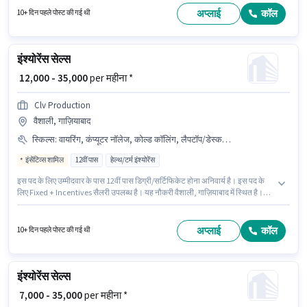
है। इस पद के लिए Fixed + Incentives सैलरी उपलब्ध है।
अप्लाई
कॉल
10+ दिन पहले पोस्ट की गई थी
इंश्योरेंस सेल्स
₹ 12,000 - 35,000
per महीना *
Clv Production
वैशाली, गाज़ियाबाद
स्किल्स
:
वायरिंग, कंप्यूटर नॉलेज, कोल्ड कॉलिंग, लैपटॉप/डेस्कटॉप, आधार कार्ड
इंसेंटिव्स शामिल
12वीं पास
हेल्थ/टर्म इंश्योरेंस
इस पद के लिए उम्मीदवार के पास 12वीं पास डिग्री/सर्टिफिकेट होना अनिवार्य है। इस पद के
लिए Fixed + Incentives सैलरी उपलब्ध है। यह नौकरी वैशाली, गाज़ियाबाद में स्थित है।
इस जॉब के लिए लैपटॉप/डेस्कटॉप का उपलब्ध होना आवश्यक है। यह पद 0 - 1 वर्षो वर्ष के
अनुभव वाले के लिए उपयुक्त है। आप प्रति माह ₹35000 तक कमा सकते हैं। इस भूमिका के लिए
महत्वपूर्ण दस्तावेज़ आधार कार्ड आवश्यक हैं।
अप्लाई
कॉल
10+ दिन पहले पोस्ट की गई थी
इंश्योरेंस सेल्स
₹ 7,000 - 35,000
per महीना *