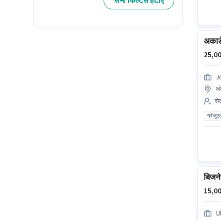
सभी फिल्टर्स हटाएं
अकाड
25,00
J
अं
सेल
ग्रेजुए
बिजने
15,00
U