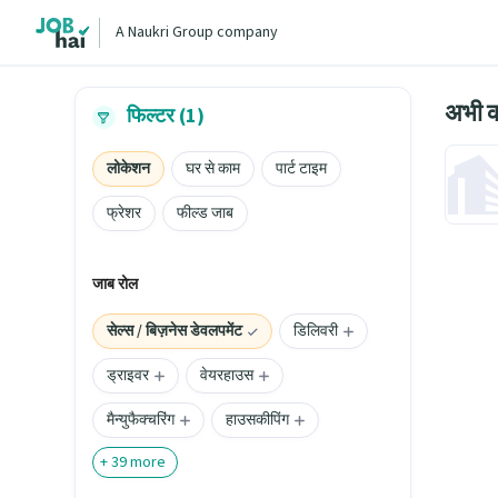
A Naukri Group company
अभी क
फिल्टर (1)
लोकेशन
घर से काम
पार्ट टाइम
फ्रेशर
फील्ड जाब
जाब रोल
सेल्स / बिज़नेस डेवलपमेंट
डिलिवरी
ड्राइवर
वेयरहाउस
मैन्युफैक्चरिंग
हाउसकीपिंग
+
39
more