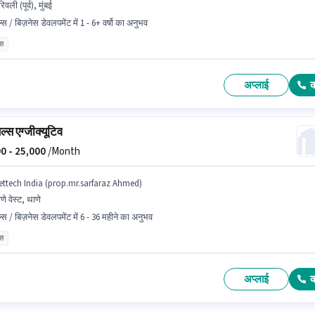
रिवली (पूर्व), मुंबई
्स / बिज़नेस डेवलपमेंट में 1 - 6+ वर्षो का अनुभव
ास
अप्लाई
ल्स एग्जीक्यूटिव
0 -
25,000
/Month
ettech India (prop.mr.sarfaraz Ahmed)
णे वेस्ट, थाणे
ल्स / बिज़नेस डेवलपमेंट में 6 - 36 महीने का अनुभव
ास
अप्लाई