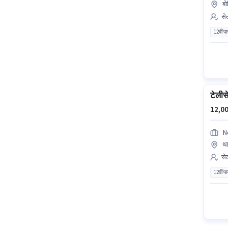
बो
सेल
12वीं प
टेलीसे
12,00
N
था
से
12वीं प