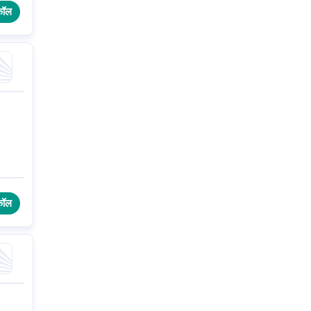
कॉल
कॉल