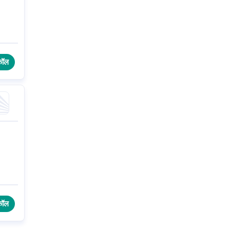
कॉल
कॉल