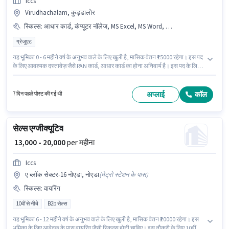
Iccs
Virudhachalam, कुड्डालोर
स्किल्स
:
आधार कार्ड, कंप्यूटर नॉलेज, MS Excel, MS Word, PAN कार्ड
ग्रेजुएट
यह भूमिका 0 - 6 महीने वर्ष के अनुभव वाले के लिए खुली है, मासिक वेतन ₹15000 रहेगा। इस पद
के लिए आवश्यक दस्तावेज़ जैसे PAN कार्ड, आधार कार्ड का होना अनिवार्य है। इस पद के लिए
उम्मीदवार के पास ग्रेजुएट डिग्री/सर्टिफिकेट होना अनिवार्य है। इस भूमिका के लिए उम्मीदवार
के पास कंप्यूटर नॉलेज, MS Excel, MS Word होना अनिवार्य है। Iccs में बैक ऑफिस / डेटा
एंट्री श्रेणी में बैंकिंग असिस्टेंट के रूप में जुड़ें। PF पद और कंपनी की नीतियों के अनुसार दिए
अप्लाई
कॉल
7 दिन पहले पोस्ट की गई थी
जा सकते हैं।
सेल्स एग्जीक्यूटिव
₹ 13,000 - 20,000
per महीना
Iccs
ए ब्लॉक सेक्टर-16 नोएडा, नोएडा
(
मेट्रो स्टेशन के पास
)
स्किल्स
:
वायरिंग
10वीं से नीचे
B2b सेल्स
यह भूमिका 6 - 12 महीने वर्ष के अनुभव वाले के लिए खुली है, मासिक वेतन ₹20000 रहेगा। इस
भूमिका के लिए आवेदक के पास वायरिंग जैसी स्किल्स होनी चाहिए। इस नौकरी के लिए 10वीं से