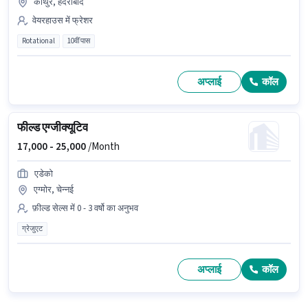
कोथुर, हैदराबाद
वेयरहाउस में फ्रेशर
Rotational
10वीं पास
अप्लाई
कॉल
फील्ड एग्जीक्यूटिव
17,000 -
25,000
/Month
एडेको
एग्मोर, चेन्नई
फ़ील्ड सेल्स में 0 - 3 वर्षो का अनुभव
ग्रेजुएट
अप्लाई
कॉल