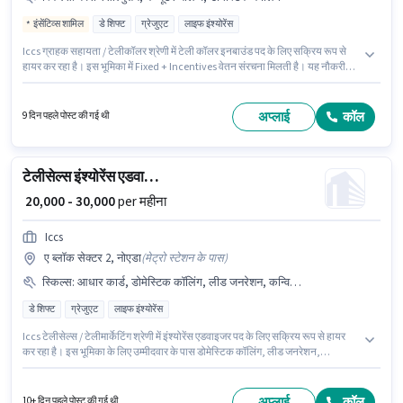
इंसेंटिव्स शामिल
डे शिफ्ट
ग्रेजुएट
लाइफ इंश्योरेंस
Iccs ग्राहक सहायता / टेलीकॉलर श्रेणी में टेली कॉलर इनबाउंड पद के लिए सक्रिय रूप से
हायर कर रहा है। इस भूमिका में Fixed + Incentives वेतन संरचना मिलती है। यह नौकरी
घान्सोली, मुंबई में स्थित है। इस भूमिका के साथ अतिरिक्त लाभ जैसे PF भी मिलेंगे। यह भूमिका
फुल टाइम की है, डे शिफ्ट के साथ और 6 days working प्रति सप्ताह है। इस भूमिका के लिए
उम्मीदवार के पास कंप्यूटर नॉलेज, डोमेस्टिक कॉलिंग, क्वेरी रेसोल्युशन होना अनिवार्य है।
अप्लाई
कॉल
9 दिन पहले पोस्ट की गई थी
टेलीसेल्स इंश्योरेंस एडवाइजर
₹ 20,000 - 30,000
per महीना
Iccs
ए ब्लॉक सेक्टर 2, नोएडा
(
मेट्रो स्टेशन के पास
)
स्किल्स
:
आधार कार्ड, डोमेस्टिक कॉलिंग, लीड जनरेशन, कन्विन्सिंग स्किल्स
डे शिफ्ट
ग्रेजुएट
लाइफ इंश्योरेंस
Iccs टेलीसेल्स / टेलीमार्केटिंग श्रेणी में इंश्योरेंस एडवाइजर पद के लिए सक्रिय रूप से हायर
कर रहा है। इस भूमिका के लिए उम्मीदवार के पास डोमेस्टिक कॉलिंग, लीड जनरेशन,
कन्विन्सिंग स्किल्स होना अनिवार्य है। यह पद 6 - 12 महीने वर्ष के अनुभव वाले के लिए उपयुक्त
है। आप प्रति माह ₹30000 तक कमा सकते हैं। आवेदक को हिंदी में धाराप्रवाह होना चाहिए।
यह नौकरी ए ब्लॉक सेक्टर 2, नोएडा में स्थित है। इस पद के लिए आवश्यक दस्तावेज़ जैसे आधार
अप्लाई
कॉल
10+ दिन पहले पोस्ट की गई थी