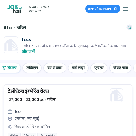
A Naukri Group
हायर लोकल स्टाफ
company
6 Iccs जॉब्स
Iccs
Job Hai पर नवीनतम 6 Iccs जॉब्स के लिए आवेदन करें! भर्तीकर्ता के पास आपके
क्षेत्र में तत्काल रिक्तियां हैं।
और जानें
फिल्टर
लोकेशन
घर से काम
पार्ट टाइम
फ्रेशर
फील्ड जाब
टेलीसेल्स इंश्योरेंस सेल्स
₹ 27,000 - 28,000
per महीना
Iccs
एयरोली, नवी मुंबई
स्किल्स
:
डोमेस्टिक कॉलिंग
डे शिफ्ट
12वीं पास
मोटर इंश्योरेंस