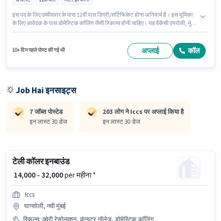
इस पद के लिए उम्मीदवार के पास 12वीं पास डिग्री/सर्टिफिकेट होना अनिवार्य है। इस भूमिका
के लिए आवेदक के पास डोमेस्टिक कॉलिंग जैसी स्किल्स होनी चाहिए। यह वैकेंसी एयरोली, मुंबई
में है। इस पद के लिए Fixed सैलरी उपलब्ध है। यह एक फुल टाइम भूमिका है, जिसमें डे शिफ्ट
और 6 days working प्रति सप्ताह है। Iccs में टेलीसेल्स / टेलीमार्केटिंग श्रेणी में इंश्योरेंस
सेल्स के रूप में जुड़ें।
अप्लाई
कॉल
10+ दिन पहले पोस्ट की गई थी
Job Hai इनसाइट्स
7 जॉब्स पोस्टेड
203 लोग ने Iccs पर अप्लाई किया है
इन लास्ट 30 डेज
इन लास्ट 30 डेज
टेली कॉलर इनबाउंड
₹ 14,000 - 32,000
per महीना *
Iccs
घान्सोली, नवी मुंबई
स्किल्स
:
क्वेरी रेसोल्युशन, कंप्यूटर नॉलेज, डोमेस्टिक कॉलिंग