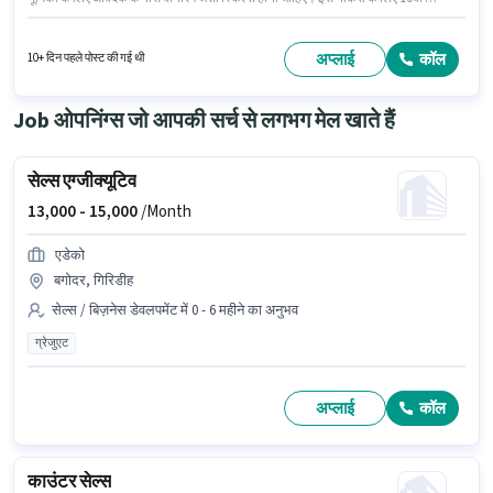
नीचे योग्यता वाले उम्मीदवार आवेदन कर सकते हैं। इस भूमिका में Fixed वेतन संरचना मिलती
है। यह नौकरी ए ब्लॉक सेक्टर-16 नोएडा, नोएडा में स्थित है। Iccs सेल्स / बिज़नेस डेवलपमेंट
श्रेणी में सेल्स एग्जीक्यूटिव पद के लिए सक्रिय रूप से हायर कर रहा है।
अप्लाई
कॉल
10+ दिन पहले पोस्ट की गई थी
Job ओपनिंग्स जो आपकी सर्च से लगभग मेल खाते हैं
सेल्स एग्जीक्यूटिव
13,000 -
15,000
/Month
एडेको
बगोदर, गिरिडीह
सेल्स / बिज़नेस डेवलपमेंट में 0 - 6 महीने का अनुभव
ग्रेजुएट
अप्लाई
कॉल
काउंटर सेल्स