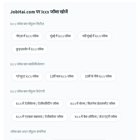
JobHai.com पर Iccs जॉब्स खोजें
Iccs जॉब्स बाय पॉपुलर सिटीज़
नोएडा में Iccs जॉब्स
मुंबई में Iccs जॉब्स
नवी मुंबई में Iccs जॉब्स
कुड्डालोर में Iccs जॉब्स
Iccs जॉब्स बाय क्वालिफिकेशन
ग्रेजुएट Iccs जॉब्स
12वीं पास Iccs जॉब्स
10वीं से नीचे Iccs जॉब्स
Iccs जॉब्स बाय पॉपुलर कैटेगरी
Iccs में टेलीसेल्स / टेलीमार्केटिंग जॉब्स
Iccs में सेल्स / बिज़नेस डेवलपमेंट जॉब्स
Iccs में ग्राहक सहायता / टेलीकॉलर जॉब्स
Iccs में बैक ऑफिस / डेटा एंट्री जॉब्स
जॉब्स बाय अदर पॉपुलर कंपनियां