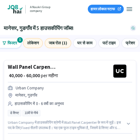
A Naukri Group
हायर लोकल स्टाफ
company
मानेसर, गुडगाँव में 5 हाउसकीपिंग जॉब्स
1
फिल्टर
लोकेशन
जाब रोल (1)
घर से काम
पार्ट टाइम
फ्रेशर
Wall Panel Carpenter
₹ 40,000 - 60,000
per महीना
Urban Company
मानेसर, गुडगाँव
हाउसकीपिंग में 0 - 6 वर्षो का अनुभव
डे शिफ्ट
10वीं से नीचे
Urban Company में हाउसकीपिंग श्रेणी में Wall Panel Carpenter के रूप में जुड़ें। इस
पद के लिए Fixed सैलरी उपलब्ध है। यह एक फुल टाइम भूमिका है, जिसमें डे शिफ्ट और 6
days working प्रति सप्ताह है। यह नौकरी मानेसर, गुडगाँव में स्थित है। इस नौकरी के लिए
10वीं से नीचे योग्यता वाले उम्मीदवार आवेदन कर सकते हैं। यह भूमिका 0 - 6 वर्षो वर्ष के अनुभव