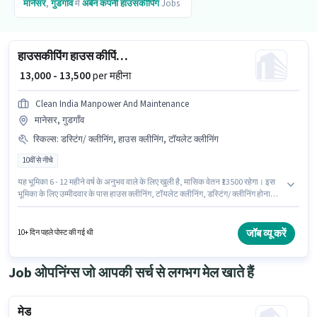
मानेसर
,
गुडगाँव
में
अर्बन कंपनी
हाउसकीपिंग
Jobs
हाउसकीपिंग हाउस कीपिंग स्टाफ
₹ 13,000 - 13,500
per महीना
Clean India Manpower And Maintenance
मानेसर, गुडगाँव
स्किल्स
:
डस्टिंग/ क्लीनिंग, हाउस क्लीनिंग, टॉयलेट क्लीनिंग
10वीं से नीचे
यह भूमिका 6 - 12 महीने वर्ष के अनुभव वाले के लिए खुली है, मासिक वेतन ₹13500 रहेगा। इस
भूमिका के लिए उम्मीदवार के पास हाउस क्लीनिंग, टॉयलेट क्लीनिंग, डस्टिंग/ क्लीनिंग होना
अनिवार्य है। इस नौकरी के लिए 10वीं से नीचे योग्यता वाले उम्मीदवार आवेदन कर सकते हैं।
मील पद और कंपनी की नीतियों के अनुसार दिए जा सकते हैं। यह नौकरी मानेसर, गुडगाँव में
स्थित है। इस भूमिका में Fixed वेतन संरचना मिलती है।
जॉब व्यू करें
10+ दिन पहले पोस्ट की गई थी
Job ओपनिंग्स जो आपकी सर्च से लगभग मेल खाते हैं
मेड