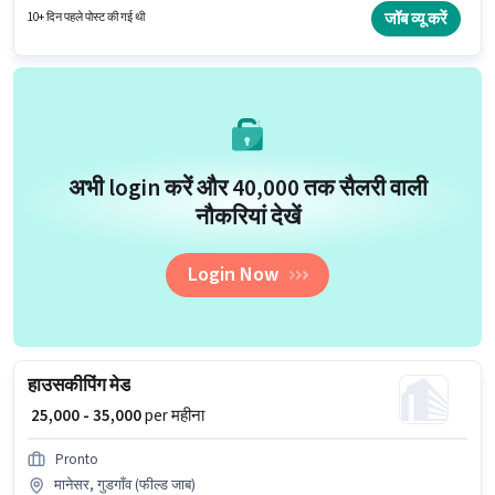
वाले के लिए खुली है, मासिक वेतन ₹60000 रहेगा।
जॉब व्यू करें
10+ दिन पहले पोस्ट की गई थी
अभी login करें और ₹40,000 तक सैलरी वाली
नौकरियां देखें
Login Now
हाउसकीपिंग मेड
₹ 25,000 - 35,000
per महीना
Pronto
मानेसर, गुडगाँव (फील्ड जाब)