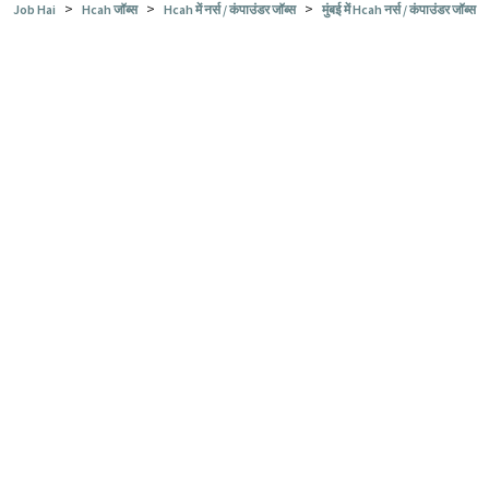
>
>
>
Job Hai
Hcah जॉब्स
Hcah में नर्स / कंपाउंडर जॉब्स
मुंबई में Hcah नर्स / कंपाउंडर जॉब्स