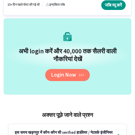
है। इस भूमिका के लिए आवेदक के पास CCTV मॉनिटरिंग, कंप्यूटर रिपेयर, IT हार्डवेयर, IT
जॉब व्यू करें
10+ दिन पहले पोस्ट की गई थी
इनएक्टिव जॉब
नेटवर्क जैसी स्किल्स होनी चाहिए।
अभी login करें और ₹40,000 तक सैलरी वाली
नौकरियां देखें
Login Now
अक्सर पूछे जाने वाले प्रश्न
इस समय खड़गपुर में कौन-कौन सी verified हार्डवेयर / नेटवर्क इंजीनियर