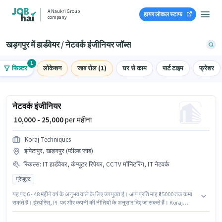
A Naukri Group
हायर लोकल स्टाफ
company
खड़गपुर में हार्डवेयर / नेटवर्क इंजीनियर जॉब्स
1
फिल्टर
लोकेशन
जाब रोल (1)
घर से काम
पार्ट टाइम
फ्रेशर
नेटवर्क इंजीनियर
₹ 10,000 - 25,000
per महीना
Koraj Techniques
झपेटापुर, खड़गपुर (फील्ड जाब)
स्किल्स
:
IT हार्डवेयर, कंप्यूटर रिपेयर, CCTV मॉनिटरिंग, IT नेटवर्क
ग्रेजुएट
यह पद 6 - 48 महीने वर्ष के अनुभव वाले के लिए उपयुक्त है। आप प्रति माह ₹25000 तक कमा
सकते हैं। इंश्योरेंस, PF पद और कंपनी की नीतियों के अनुसार दिए जा सकते हैं। Koraj
Techniques हार्डवेयर / नेटवर्क इंजीनियर श्रेणी में नेटवर्क इंजीनियर पद के लिए सक्रिय रूप
से हायर कर रहा है। इस पद के लिए Fixed सैलरी उपलब्ध है। यह वैकेंसी झपेटापुर, खड़गपुर में