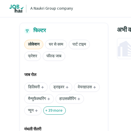
A Naukri Group company
अभी क
फिल्टर
लोकेशन
घर से काम
पार्ट टाइम
फ्रेशर
फील्ड जाब
जाब रोल
डिलिवरी
ड्राइवर
वेयरहाउस
मैन्युफैक्चरिंग
हाउसकीपिंग
प्यून
+
39
more
मंथली सैलरी