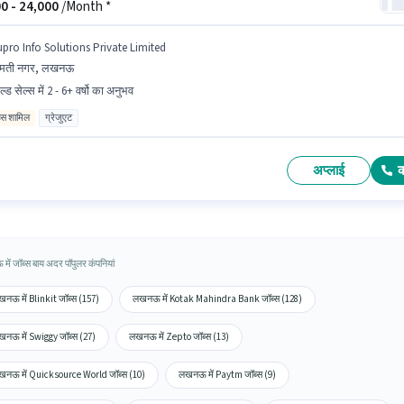
0 -
24,000
/Month *
upro Info Solutions Private Limited
ोमती नगर, लखनऊ
ल्ड सेल्स में 2 - 6+ वर्षो का अनुभव
िव्स शामिल
ग्रेजुएट
अप्लाई
ें जॉब्स बाय अदर पॉपुलर कंपनियां
नऊ में Blinkit जॉब्स (157)
लखनऊ में Kotak Mahindra Bank जॉब्स (128)
नऊ में Swiggy जॉब्स (27)
लखनऊ में Zepto जॉब्स (13)
नऊ में Quicksource World जॉब्स (10)
लखनऊ में Paytm जॉब्स (9)