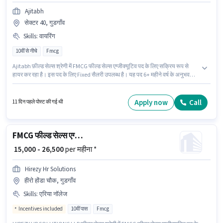
Ajitabh
सेक्टर 40, गुडगाँव
Skills
:
वायरिंग
10वीं से नीचे
Fmcg
Ajitabh फ़ील्ड सेल्स श्रेणी में FMCG फील्ड सेल्स एग्जीक्यूटिव पद के लिए सक्रिय रूप से
हायर कर रहा है। इस पद के लिए Fixed सैलरी उपलब्ध है। यह पद 6+ महीने वर्ष के अनुभव
वाले के लिए उपयुक्त है। आप प्रति माह ₹20000 तक कमा सकते हैं। इस भूमिका के लिए
उम्मीदवार के पास वायरिंग होना अनिवार्य है। यह नौकरी सेक्टर 40, गुडगाँव में स्थित है। इस
नौकरी के लिए 10वीं से नीचे योग्यता वाले उम्मीदवार आवेदन कर सकते हैं।
Apply now
Call
11 दिन पहले पोस्ट की गई थी
FMCG फील्ड सेल्स एग्जीक्यूटिव
₹ 15,000 - 26,500
per महीना *
Hirezy Hr Solutions
हीरो होंडा चौक, गुडगाँव
Skills
:
एरिया नॉलेज
Incentives included
10वीं पास
Fmcg