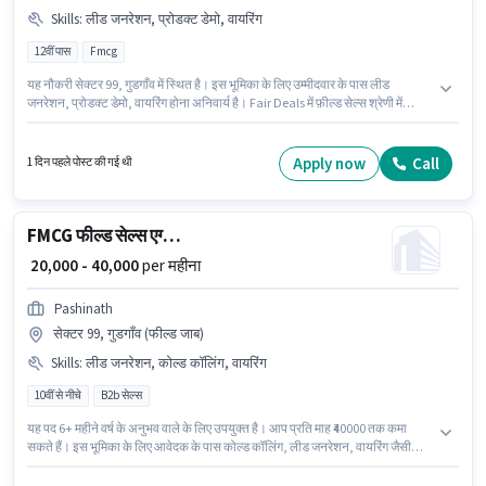
Skills
:
लीड जनरेशन, प्रोडक्ट डेमो, वायरिंग
12वीं पास
Fmcg
यह नौकरी सेक्टर 99, गुडगाँव में स्थित है। इस भूमिका के लिए उम्मीदवार के पास लीड
जनरेशन, प्रोडक्ट डेमो, वायरिंग होना अनिवार्य है। Fair Deals में फ़ील्ड सेल्स श्रेणी में
FMCG फील्ड सेल्स एग्जीक्यूटिव के रूप में जुड़ें। इस भूमिका के साथ अतिरिक्त लाभ जैसे PF,
मेडिकल बेनिफिट्स भी मिलेंगे। आवेदकों के पास कम से कम 12वीं पास डिग्री या सर्टिफिकेट
होना चाहिए। इस भूमिका में Fixed वेतन संरचना मिलती है।
Apply now
Call
1 दिन पहले पोस्ट की गई थी
FMCG फील्ड सेल्स एग्जीक्यूटिव
₹ 20,000 - 40,000
per महीना
Pashinath
सेक्टर 99, गुडगाँव (फील्ड जाब)
Skills
:
लीड जनरेशन, कोल्ड कॉलिंग, वायरिंग
10वीं से नीचे
B2b सेल्स
यह पद 6+ महीने वर्ष के अनुभव वाले के लिए उपयुक्त है। आप प्रति माह ₹40000 तक कमा
सकते हैं। इस भूमिका के लिए आवेदक के पास कोल्ड कॉलिंग, लीड जनरेशन, वायरिंग जैसी
स्किल्स होनी चाहिए। 10वीं से नीचे योग्यता वाले उम्मीदवार इस भूमिका के लिए उपयुक्त हैं।
मील पद और कंपनी की नीतियों के अनुसार दिए जा सकते हैं। यह नौकरी सेक्टर 99, गुडगाँव में