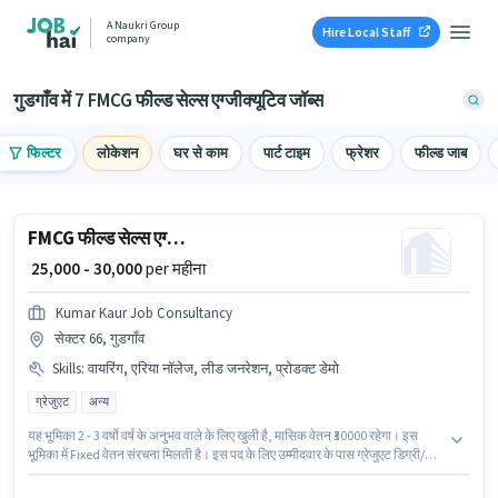
A Naukri Group
Hire Local Staff
company
गुडगाँव में 7 FMCG फील्ड सेल्स एग्जीक्यूटिव जॉब्स
फिल्टर
लोकेशन
घर से काम
पार्ट टाइम
फ्रेशर
फील्ड जाब
FMCG फील्ड सेल्स एग्जीक्यूटिव
₹ 25,000 - 30,000
per महीना
Kumar Kaur Job Consultancy
सेक्टर 66, गुडगाँव
Skills
:
वायरिंग, एरिया नॉलेज, लीड जनरेशन, प्रोडक्ट डेमो
ग्रेजुएट
अन्य
यह भूमिका 2 - 3 वर्षो वर्ष के अनुभव वाले के लिए खुली है, मासिक वेतन ₹30000 रहेगा। इस
भूमिका में Fixed वेतन संरचना मिलती है। इस पद के लिए उम्मीदवार के पास ग्रेजुएट डिग्री/
सर्टिफिकेट होना अनिवार्य है। इस भूमिका के लिए आवेदक के पास लीड जनरेशन, प्रोडक्ट
डेमो, वायरिंग, एरिया नॉलेज जैसी स्किल्स होनी चाहिए। यह वैकेंसी सेक्टर 66, गुडगाँव में है।