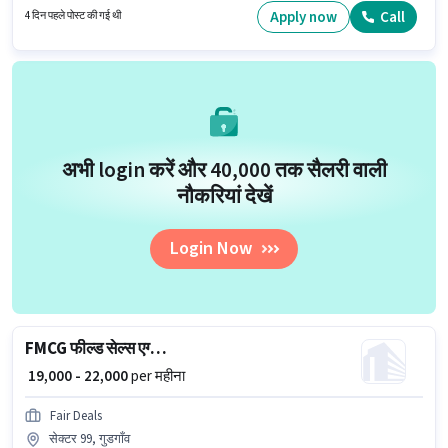
Kumar&kaur Job Consultancy Private Limited फ़ील्ड सेल्स श्रेणी में FMCG फील्ड
Apply now
Call
4 दिन पहले पोस्ट की गई थी
सेल्स एग्जीक्यूटिव पद के लिए सक्रिय रूप से हायर कर रहा है।
अभी login करें और ₹40,000 तक सैलरी वाली
नौकरियां देखें
Login Now
FMCG फील्ड सेल्स एग्जीक्यूटिव
₹ 19,000 - 22,000
per महीना
Fair Deals
सेक्टर 99, गुडगाँव