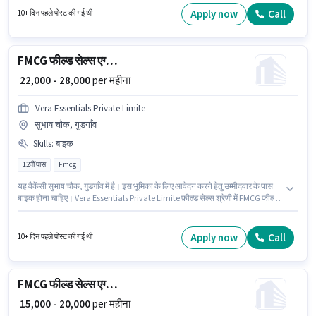
स्थित है। इस पद के लिए Fixed सैलरी उपलब्ध है।
Apply now
Call
10+ दिन पहले पोस्ट की गई थी
FMCG फील्ड सेल्स एग्जीक्यूटिव
₹ 22,000 - 28,000
per महीना
Vera Essentials Private Limite
सुभाष चौक, गुडगाँव
Skills
:
बाइक
12वीं पास
Fmcg
यह वैकेंसी सुभाष चौक, गुडगाँव में है। इस भूमिका के लिए आवेदन करने हेतु उम्मीदवार के पास
बाइक होना चाहिए। Vera Essentials Private Limite फ़ील्ड सेल्स श्रेणी में FMCG फील्ड
सेल्स एग्जीक्यूटिव पद के लिए सक्रिय रूप से हायर कर रहा है। इस भूमिका में Fixed वेतन
संरचना मिलती है। इस पद के लिए उम्मीदवार के पास 12वीं पास डिग्री/सर्टिफिकेट होना
अनिवार्य है। यह पद 2 - 6+ वर्षो वर्ष के अनुभव वाले के लिए उपयुक्त है। आप प्रति माह ₹28000
Apply now
Call
10+ दिन पहले पोस्ट की गई थी
तक कमा सकते हैं।
FMCG फील्ड सेल्स एग्जीक्यूटिव
₹ 15,000 - 20,000
per महीना