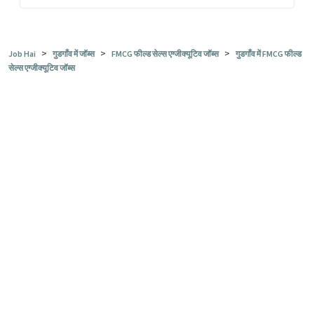
>
>
>
Job Hai
गुडगाँव में जॉब्स
FMCG फील्ड सेल्स एग्जीक्यूटिव जॉब्स
गुडगाँव में FMCG फील्ड
सेल्स एग्जीक्यूटिव जॉब्स