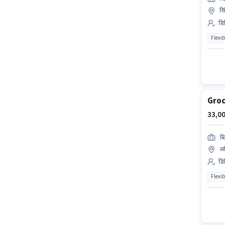
सि
डि
Flexib
Groc
33,00
ब्
अर
डि
Flexib