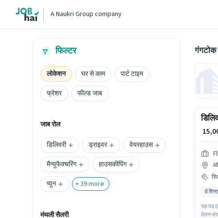
A Naukri Group company
गंगटोक 
फिल्टर
लोकेशन
घर से काम
पार्ट टाइम
फ्रेशर
फील्ड जाब
डिलिवर
जाब रोल
₹ 15,
डिलिवरी
ड्राइवर
वेयरहाउस
Fl
मैन्युफैक्चरिंग
हाउसकीपिंग
अर
स्
प्यून
+
39
more
डे शिफ्
यह पद 0 
मंथली सैलरी
वेतन संर