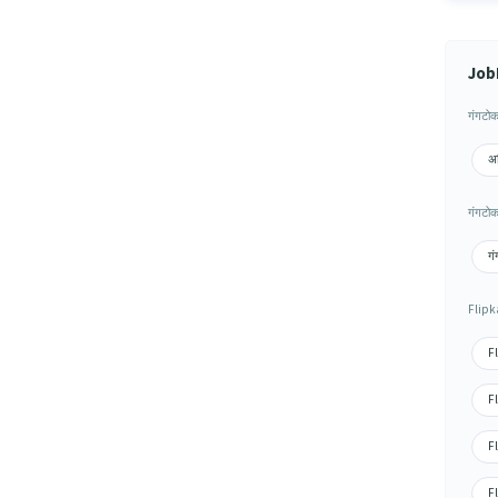
JobH
गंगटोक 
अर
गंगटोक 
गं
Flipka
Fl
Fl
Fl
Fl