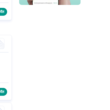
कॉल
कॉल