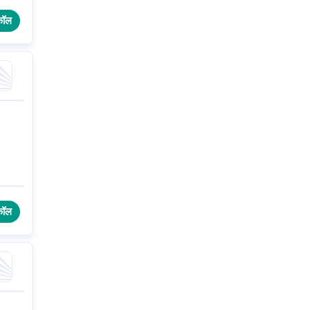
कॉल
कॉल