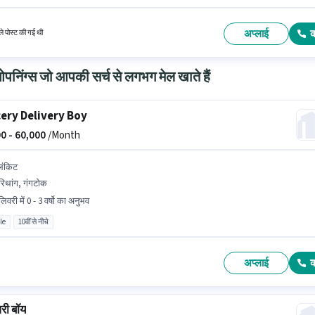
र के पास एरिया नॉलेज होना अनिवार्य है। यह नौकरी अरिथांग, गंगटोक में स्थित है। इस भूमिका के लिए महत्वपूर्ण
़ PAN कार्ड, आधार कार्ड आवश्यक हैं।
अप्लाई
े पोस्ट की गई थी
निंग्स जो आपकी सर्च से लगभग मेल खाते हैं
ery Delivery Boy
0 -
60,000
/Month
लिंकिट
िथांग, गंगटोक
िवरी में 0 - 3 वर्षो का अनुभव
le
10वीं से नीचे
अप्लाई
री बॉय