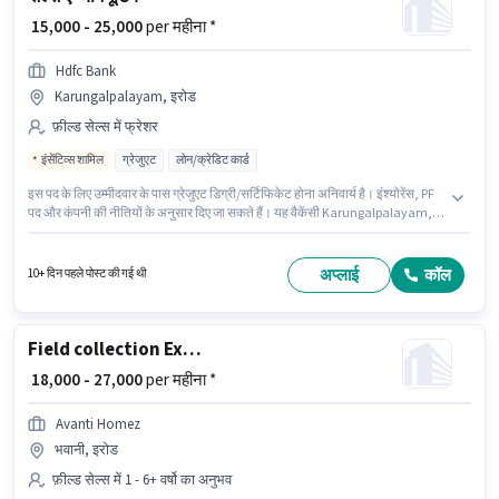
₹ 15,000 - 25,000
per महीना *
Hdfc Bank
Karungalpalayam, इरोड
फ़ील्ड सेल्स में फ्रेशर
इंसेंटिव्स शामिल
ग्रेजुएट
लोन/क्रेडिट कार्ड
इस पद के लिए उम्मीदवार के पास ग्रेजुएट डिग्री/सर्टिफिकेट होना अनिवार्य है। इंश्योरेंस, PF
पद और कंपनी की नीतियों के अनुसार दिए जा सकते हैं। यह वैकेंसी Karungalpalayam,
इरोड में है। इस भूमिका में Fixed + Incentives वेतन संरचना मिलती है। यह पद फ्रेशर के
लिए उपयुक्त है। आप प्रति माह ₹25000 तक कमा सकते हैं। Hdfc Bank फ़ील्ड सेल्स श्रेणी
में सेल्स एग्जीक्यूटिव पद के लिए सक्रिय रूप से हायर कर रहा है।
अप्लाई
कॉल
10+ दिन पहले पोस्ट की गई थी
Field collection Executive
₹ 18,000 - 27,000
per महीना *
Avanti Homez
भवानी, इरोड
फ़ील्ड सेल्स में 1 - 6+ वर्षो का अनुभव