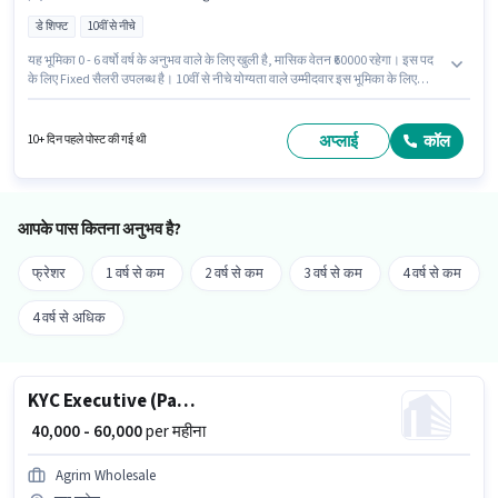
डे शिफ्ट
10वीं से नीचे
यह भूमिका 0 - 6 वर्षो वर्ष के अनुभव वाले के लिए खुली है, मासिक वेतन ₹60000 रहेगा। इस पद
के लिए Fixed सैलरी उपलब्ध है। 10वीं से नीचे योग्यता वाले उम्मीदवार इस भूमिका के लिए
उपयुक्त हैं। Agrim Wholesale में फ़ील्ड सेल्स श्रेणी में KYC Executive (Part-Time) के
रूप में जुड़ें। यह एक फुल टाइम भूमिका है, जिसमें डे शिफ्ट और 6 days working प्रति सप्ताह
है।
अप्लाई
कॉल
10+ दिन पहले पोस्ट की गई थी
आपके पास कितना अनुभव है?
फ्रेशर
1 वर्ष से कम
2 वर्ष से कम
3 वर्ष से कम
4 वर्ष से कम
4 वर्ष से अधिक
KYC Executive (Part-Time)
₹ 40,000 - 60,000
per महीना
Agrim Wholesale