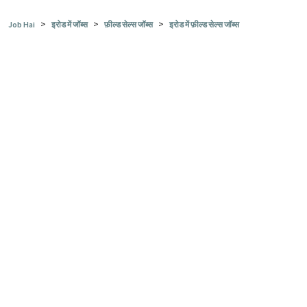
>
>
>
Job Hai
इरोड में जॉब्स
फ़ील्ड सेल्स जॉब्स
इरोड में फ़ील्ड सेल्स जॉब्स