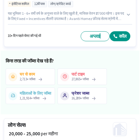
इंसेंटिव्स शामिल
12वीं पास
लोन/क्रेडिट कार्ड
यह भूमिका 1 - 6+ वर्षो वर्ष के अनुभव वाले के लिए खुली है, मासिक वेतन ₹27000 रहेगा। इस पद
के लिए Fixed + Incentives सैलरी उपलब्ध है। Avanti Homez फ़ील्ड सेल्स श्रेणी में
Field collection Executive पद के लिए सक्रिय रूप से हायर कर रहा है। यह वैकेंसी
भवानी, इरोड में है। इस पद के लिए उम्मीदवार के पास 12वीं पास डिग्री/सर्टिफिकेट होना
अनिवार्य है।
अप्लाई
कॉल
10+ दिन पहले पोस्ट की गई थी
किस तरह की जॉब्स देख रहे हैं?
घर से काम
पार्ट टाइम
2,713
+
जॉब्स
27,865
+
जॉब्स
महिलाओं के लिए जॉब्स
फ्रेशर जाब्स
1,21,914
+
जॉब्स
16,289
+
जॉब्स
लोन सेल्स
₹ 20,000 - 25,000
per महीना