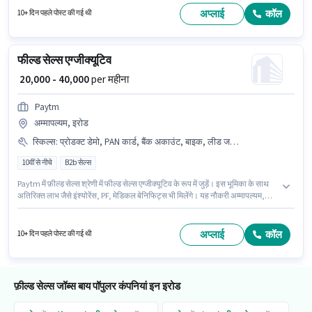
एग्जीक्यूटिव पद के लिए सक्रिय रूप से हायर कर रहा है।
अप्लाई
कॉल
10+ दिन पहले पोस्ट की गई थी
फील्ड सेल्स एग्जीक्यूटिव
₹ 20,000 - 40,000
per महीना
Paytm
अम्मापल्यम, इरोड
स्किल्स
:
प्रोडक्ट डेमो, PAN कार्ड, बैंक अकाउंट, बाइक, लीड जनरेशन, स्मार्टफोन, आधार कार्ड, एरिया नॉलेज, 2-व्हीलर ड्राइविंग लाइसेंस
10वीं से नीचे
B2b सेल्स
Paytm में फ़ील्ड सेल्स श्रेणी में फील्ड सेल्स एग्जीक्यूटिव के रूप में जुड़ें। इस भूमिका के साथ
अतिरिक्त लाभ जैसे इंश्योरेंस, PF, मेडिकल बेनिफिट्स भी मिलेंगे। यह नौकरी अम्मापल्यम,
इरोड में स्थित है। इस पद के लिए आवश्यक दस्तावेज़ जैसे PAN कार्ड, आधार कार्ड, 2-व्हीलर
ड्राइविंग लाइसेंस, बैंक अकाउंट का होना अनिवार्य है। इस नौकरी के लिए 10वीं से नीचे
योग्यता वाले उम्मीदवार आवेदन कर सकते हैं। इस पद के लिए Fixed सैलरी उपलब्ध है।
अप्लाई
कॉल
10+ दिन पहले पोस्ट की गई थी
फ़ील्ड सेल्स जॉब्स बाय पॉपुलर कंपनियां इन इरोड