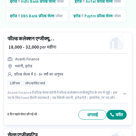
इरोड
में
Hdfc Bank
फ़ील्ड सेल्स
जॉब्स
इरोड
में
Airtel
फ़ील्ड सेल्स
जॉब्स
इरोड
में
DBS Bank
फ़ील्ड सेल्स
जॉब्स
इरोड
में
Paytm
फ़ील्ड सेल्स
जॉब्स
फील्ड कलेक्शन एग्जीक्यूटिव
₹ 18,000 - 32,000
per महीना
Avanti Finance
भवानी, इरोड
फ़ील्ड सेल्स में 0 - 6+ वर्षो का अनुभव
12वीं पास
लोन/क्रेडिट कार्ड
Avanti Finance में फ़ील्ड सेल्स श्रेणी में फील्ड कलेक्शन एग्जीक्यूटिव के रूप में जुड़ें। इस
पद के लिए Fixed सैलरी उपलब्ध है। यह वैकेंसी भवानी, इरोड में है। इंश्योरेंस, PF पद और
कंपनी की नीतियों के अनुसार दिए जा सकते हैं। यह भूमिका 0 - 6+ वर्षो वर्ष के अनुभव वाले के
लिए खुली है, मासिक वेतन ₹32000 रहेगा। इस पद के लिए उम्मीदवार के पास 12वीं पास डिग्री/
सर्टिफिकेट होना अनिवार्य है।
अप्लाई
कॉल
8 दिन पहले पोस्ट की गई थी
सेल्स एग्जीक्यूटिव