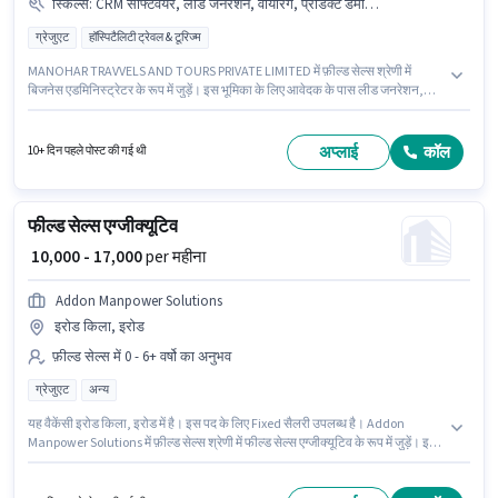
स्किल्स
:
CRM सॉफ्टवेयर, लीड जनरेशन, वायरिंग, प्रोडक्ट डेमो, एरिया नॉलेज
ग्रेजुएट
हॉस्पिटैलिटी ट्रेवल & टूरिज्म
MANOHAR TRAVVELS AND TOURS PRIVATE LIMITED में फ़ील्ड सेल्स श्रेणी में
बिजनेस एडमिनिस्ट्रेटर के रूप में जुड़ें। इस भूमिका के लिए आवेदक के पास लीड जनरेशन,
प्रोडक्ट डेमो, वायरिंग, एरिया नॉलेज, CRM सॉफ्टवेयर जैसी स्किल्स होनी चाहिए। यह वैकेंसी
इरोड किला, इरोड में है। इस पद के लिए Fixed सैलरी उपलब्ध है। आवेदकों के पास कम से कम
ग्रेजुएट डिग्री या सर्टिफिकेट होना चाहिए। यह भूमिका 1 - 2 वर्षो वर्ष के अनुभव वाले के लिए
अप्लाई
कॉल
10+ दिन पहले पोस्ट की गई थी
खुली है, मासिक वेतन ₹18000 रहेगा।
फील्ड सेल्स एग्जीक्यूटिव
₹ 10,000 - 17,000
per महीना
Addon Manpower Solutions
इरोड किला, इरोड
फ़ील्ड सेल्स में 0 - 6+ वर्षो का अनुभव
ग्रेजुएट
अन्य
यह वैकेंसी इरोड किला, इरोड में है। इस पद के लिए Fixed सैलरी उपलब्ध है। Addon
Manpower Solutions में फ़ील्ड सेल्स श्रेणी में फील्ड सेल्स एग्जीक्यूटिव के रूप में जुड़ें। इस
पद के लिए उम्मीदवार के पास ग्रेजुएट डिग्री/सर्टिफिकेट होना अनिवार्य है। यह पद 0 - 6+ वर्षो
वर्ष के अनुभव वाले के लिए उपयुक्त है। आप प्रति माह ₹17000 तक कमा सकते हैं।