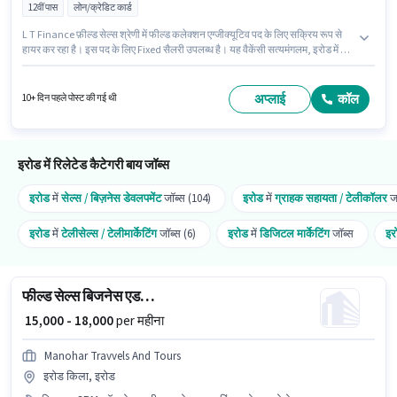
12वीं पास
लोन/क्रेडिट कार्ड
L T Finance फ़ील्ड सेल्स श्रेणी में फील्ड कलेक्शन एग्जीक्यूटिव पद के लिए सक्रिय रूप से
हायर कर रहा है। इस पद के लिए Fixed सैलरी उपलब्ध है। यह वैकेंसी सत्यमंगलम, इरोड में है।
इंश्योरेंस, PF, मेडिकल बेनिफिट्स पद और कंपनी की नीतियों के अनुसार दिए जा सकते हैं। यह
भूमिका 0 - 1 वर्षो वर्ष के अनुभव वाले के लिए खुली है, मासिक वेतन ₹19500 रहेगा। इस भूमिका
के लिए आवेदक के पास लीड जनरेशन जैसी स्किल्स होनी चाहिए।
अप्लाई
कॉल
10+ दिन पहले पोस्ट की गई थी
इरोड में रिलेटेड कैटेगरी बाय जॉब्स
इरोड
में
सेल्स / बिज़नेस डेवलपमेंट
जॉब्स (104)
इरोड
में
ग्राहक सहायता / टेलीकॉलर
जॉ
इरोड
में
टेलीसेल्स / टेलीमार्केटिंग
जॉब्स (6)
इरोड
में
डिजिटल मार्केटिंग
जॉब्स
इर
फील्ड सेल्स बिजनेस एडमिनिस्ट्रेटर
₹ 15,000 - 18,000
per महीना
Manohar Travvels And Tours
इरोड किला, इरोड