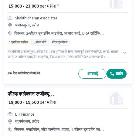
₹ 15,000 - 23,000
per महीना *
Shakthidharan Associates
अशोकपुरम, इरोड
स्किल्स
:
2-व्हीलर ड्राइविंग लाइसेंस, आधार कार्ड, DRA सर्टिफिकेट, बैंक अकाउंट, PAN कार्ड, बाइक
इंसेंटिव्स शामिल
10वीं से नीचे
मोटर इंश्योरेंस
यह वैकेंसी अशोकपुरम, इरोड में है। इस भूमिका के लिए महत्वपूर्ण दस्तावेज़ PAN कार्ड, आधार
कार्ड, 2-व्हीलर ड्राइविंग लाइसेंस, बैंक अकाउंट, DRA सर्टिफिकेट आवश्यक हैं।
Shakthidharan Associates में फ़ील्ड सेल्स श्रेणी में फील्ड कलेक्शन एग्जीक्यूटिव के रूप
में जुड़ें। इस भूमिका के लिए आवेदन करने हेतु उम्मीदवार के पास बाइक होना चाहिए। यह पद 0 -
3 वर्षो वर्ष के अनुभव वाले के लिए उपयुक्त है। आप प्रति माह ₹23000 तक कमा सकते हैं। इस
अप्लाई
कॉल
10+ दिन पहले पोस्ट की गई थी
पद के लिए Fixed + Incentives सैलरी उपलब्ध है।
फील्ड कलेक्शन एग्जीक्यूटिव
₹ 18,000 - 19,500
per महीना
L T Finance
सत्यमंगलम, इरोड
स्किल्स
:
स्मार्टफोन, लीड जनरेशन, बाइक, 2-व्हीलर ड्राइविंग लाइसेंस