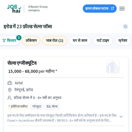
A Naukri Group
हायर लोकल स्टाफ
company
इरोड में 23 फ़ील्ड सेल्स जॉब्स
1
फिल्टर
लोकेशन
जाब रोल (1)
घर से काम
पार्ट टाइम
फ्रेशर
सेल्स एग्जीक्यूटिव
₹ 15,000 - 68,000
per महीना *
Airtel
पेरुंदुरई, इरोड
फ़ील्ड सेल्स में 0 - 6+ वर्षो का अनुभव
इंसेंटिव्स शामिल
ग्रेजुएट
B2c सेल्स
इस पद के लिए उम्मीदवार के पास ग्रेजुएट डिग्री/सर्टिफिकेट होना अनिवार्य है। इस पद के लिए
Fixed + Incentives सैलरी उपलब्ध है। यह पद 0 - 6+ वर्षो वर्ष के अनुभव वाले के लिए
उपयुक्त है। आप प्रति माह ₹68000 तक कमा सकते हैं। इस भूमिका के साथ अतिरिक्त लाभ
जैसे इंश्योरेंस, PF, मेडिकल बेनिफिट्स भी मिलेंगे। यह वैकेंसी पेरुंदुरई, इरोड में है। Airtel में