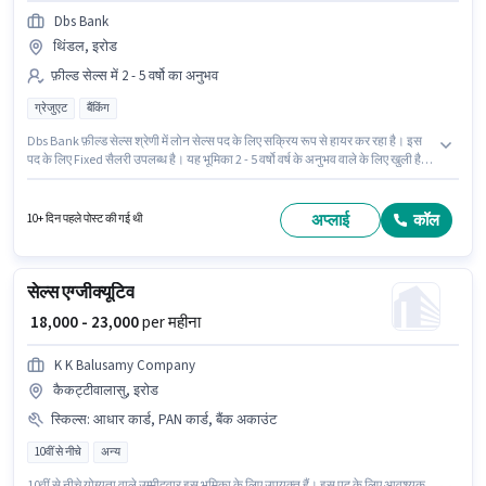
Dbs Bank
थिंडल, इरोड
फ़ील्ड सेल्स में 2 - 5 वर्षो का अनुभव
ग्रेजुएट
बैंकिंग
Dbs Bank फ़ील्ड सेल्स श्रेणी में लोन सेल्स पद के लिए सक्रिय रूप से हायर कर रहा है। इस
पद के लिए Fixed सैलरी उपलब्ध है। यह भूमिका 2 - 5 वर्षो वर्ष के अनुभव वाले के लिए खुली है,
मासिक वेतन ₹25000 रहेगा। इंश्योरेंस, PF पद और कंपनी की नीतियों के अनुसार दिए जा सकते
हैं। यह वैकेंसी थिंडल, इरोड में है। आवेदकों के पास कम से कम ग्रेजुएट डिग्री या सर्टिफिकेट
होना चाहिए।
अप्लाई
कॉल
10+ दिन पहले पोस्ट की गई थी
सेल्स एग्जीक्यूटिव
₹ 18,000 - 23,000
per महीना
K K Balusamy Company
कैकट्टीवालासु, इरोड
स्किल्स
:
आधार कार्ड, PAN कार्ड, बैंक अकाउंट
10वीं से नीचे
अन्य
10वीं से नीचे योग्यता वाले उम्मीदवार इस भूमिका के लिए उपयुक्त हैं। इस पद के लिए आवश्यक