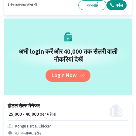
फ़ील्ड सेल्स श्रेणी में सेल्स एग्जीक्यूटिव के रूप में जुड़ें।
अप्लाई
कॉल
1 दिन पहले पोस्ट की गई थी
अभी login करें और ₹40,000 तक सैलरी वाली
नौकरियां देखें
Login Now
होटल सेल्स मैनेजर
₹ 25,000 - 40,000
per महीना
Kongu Herbal Chicken
पलायपलायम, इरोड