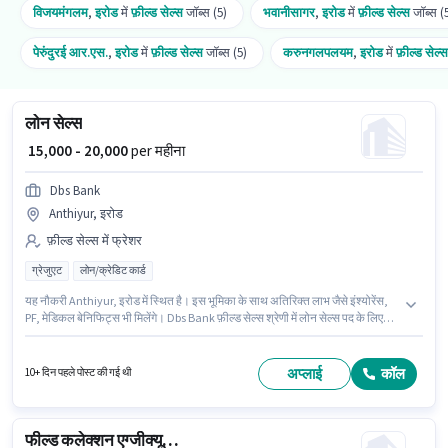
विजयमंगलम
,
इरोड
में
फ़ील्ड सेल्स
जॉब्स (5)
भवानीसागर
,
इरोड
में
फ़ील्ड सेल्स
जॉब्स (
पेरुंदुरई आर.एस.
,
इरोड
में
फ़ील्ड सेल्स
जॉब्स (5)
करुनगलपलयम
,
इरोड
में
फ़ील्ड सेल्स
लोन सेल्स
₹ 15,000 - 20,000
per महीना
Dbs Bank
Anthiyur, इरोड
फ़ील्ड सेल्स में फ्रेशर
ग्रेजुएट
लोन/क्रेडिट कार्ड
यह नौकरी Anthiyur, इरोड में स्थित है। इस भूमिका के साथ अतिरिक्त लाभ जैसे इंश्योरेंस,
PF, मेडिकल बेनिफिट्स भी मिलेंगे। Dbs Bank फ़ील्ड सेल्स श्रेणी में लोन सेल्स पद के लिए
सक्रिय रूप से हायर कर रहा है। इस भूमिका में Fixed वेतन संरचना मिलती है। यह भूमिका
फ्रेशर के लिए खुली है, मासिक वेतन ₹20000 रहेगा। आवेदकों के पास कम से कम ग्रेजुएट
डिग्री या सर्टिफिकेट होना चाहिए।
अप्लाई
कॉल
10+ दिन पहले पोस्ट की गई थी
फील्ड कलेक्शन एग्जीक्यूटिव