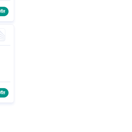
कॉल
कॉल