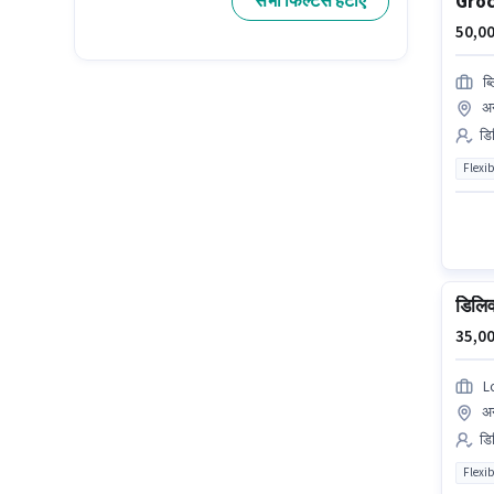
Groc
सभी फिल्टर्स हटाएं
50,00
ब्
अन
डिल
Flexib
डिलिव
35,00
L
अन
डि
Flexib