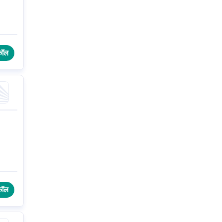
कॉल
कॉल