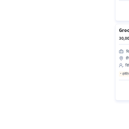
Groc
30,00
ब्
ही
डि
इंसेंट