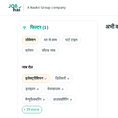
A Naukri Group company
अभी क
फिल्टर (1)
लोकेशन
घर से काम
पार्ट टाइम
फ्रेशर
फील्ड जाब
जाब रोल
इलेक्ट्रीशियन
डिलिवरी
ड्राइवर
वेयरहाउस
मैन्युफैक्चरिंग
हाउसकीपिंग
+
39
more