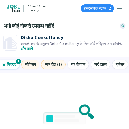
A Naukri Group
हायर लोकल स्टाफ
company
अभी कोई नौकरी उपलब्ध नहीं है
Disha Consultancy
आपकी सर्च के अनुरूप Disha Consultancy के लिए कोई सक्रिय जाब ओपनिंग
नहीं है। समान जाब ओपनिंग्स ब्राउज़ करें।
और जानें
1
फिल्टर
लोकेशन
जाब रोल (1)
घर से काम
पार्ट टाइम
फ्रेशर