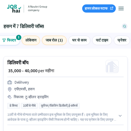
A Naukri Group
हायर लोकल स्टाफ
company
हसन में 7 डिलिवरी जॉब्स
1
फिल्टर
लोकेशन
जाब रोल (1)
घर से काम
पार्ट टाइम
फ्रेशर
डिलिवरी बॉय
₹ 35,000 - 40,000
per महीना
Delihvery
एपीएमसी, हसन
स्किल्स
:
टू-व्हीलर ड्राइविंग
डे शिफ्ट
10वीं से नीचे
कूरियर/पैकेजिंग डिलीवरी,ई-कॉमर्स
10वीं से नीचे योग्यता वाले उम्मीदवार इस भूमिका के लिए उपयुक्त हैं। इस भूमिका के लिए
आवेदक के पास टू-व्हीलर ड्राइविंग जैसी स्किल्स होनी चाहिए। यह पद फ्रेशर के लिए उपयुक्त
है। आप प्रति माह ₹40000 तक कमा सकते हैं। इस भूमिका के साथ अतिरिक्त लाभ जैसे PF,
मेडिकल बेनिफिट्स भी मिलेंगे। यह वैकेंसी एपीएमसी, हसन में है। इस भूमिका में Fixed वेतन