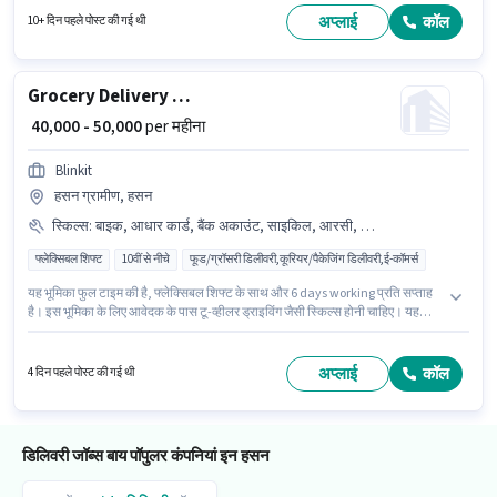
अप्लाई
कॉल
10+ दिन पहले पोस्ट की गई थी
Grocery Delivery Boy
₹ 40,000 - 50,000
per महीना
Blinkit
हसन ग्रामीण, हसन
स्किल्स
:
बाइक, आधार कार्ड, बैंक अकाउंट, साइकिल, आरसी, PAN कार्ड, टू-व्हीलर ड्राइविंग, स्मार्टफोन
फ्लेक्सिबल शिफ्ट
10वीं से नीचे
फूड/ग्रॉसरी डिलीवरी,कूरियर/पैकेजिंग डिलीवरी,ई-कॉमर्स
यह भूमिका फुल टाइम की है, फ्लेक्सिबल शिफ्ट के साथ और 6 days working प्रति सप्ताह
है। इस भूमिका के लिए आवेदक के पास टू-व्हीलर ड्राइविंग जैसी स्किल्स होनी चाहिए। यह
भूमिका 0 - 2 वर्षो वर्ष के अनुभव वाले के लिए खुली है, मासिक वेतन ₹50000 रहेगा। इस जॉब के
लिए बाइक, स्मार्टफोन, साइकिल का उपलब्ध होना आवश्यक है। इस नौकरी के लिए 10वीं से
नीचे योग्यता वाले उम्मीदवार आवेदन कर सकते हैं। इंश्योरेंस पद और कंपनी की नीतियों के
अप्लाई
कॉल
4 दिन पहले पोस्ट की गई थी
अनुसार दिए जा सकते हैं।
डिलिवरी जॉब्स बाय पॉपुलर कंपनियां इन हसन