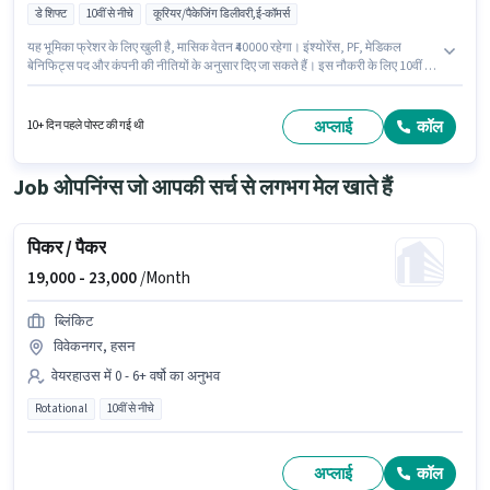
डे शिफ्ट
10वीं से नीचे
कूरियर/पैकेजिंग डिलीवरी,ई-कॉमर्स
यह भूमिका फ्रेशर के लिए खुली है, मासिक वेतन ₹40000 रहेगा। इंश्योरेंस, PF, मेडिकल
बेनिफिट्स पद और कंपनी की नीतियों के अनुसार दिए जा सकते हैं। इस नौकरी के लिए 10वीं से
नीचे योग्यता वाले उम्मीदवार आवेदन कर सकते हैं। इस भूमिका में Fixed वेतन संरचना मिलती
है। Delihvery में डिलिवरी श्रेणी में डिलिवरी बॉय के रूप में जुड़ें। इस भूमिका के लिए आवेदक
के पास टू-व्हीलर ड्राइविंग जैसी स्किल्स होनी चाहिए।
अप्लाई
कॉल
10+ दिन पहले पोस्ट की गई थी
Job ओपनिंग्स जो आपकी सर्च से लगभग मेल खाते हैं
पिकर / पैकर
19,000 -
23,000
/Month
ब्लिंकिट
विवेकनगर, हसन
वेयरहाउस में 0 - 6+ वर्षो का अनुभव
Rotational
10वीं से नीचे
अप्लाई
कॉल