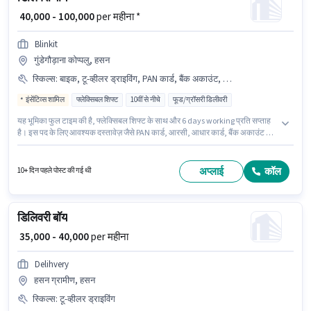
₹ 40,000 - 100,000
per महीना *
Blinkit
गुंडेगौड़ाना कोप्पलु, हसन
स्किल्स
:
बाइक, टू-व्हीलर ड्राइविंग, PAN कार्ड, बैंक अकाउंट, आरसी, आधार कार्ड, स्मार्टफोन, साइकिल
इंसेंटिव्स शामिल
फ्लेक्सिबल शिफ्ट
10वीं से नीचे
फूड/ग्रॉसरी डिलीवरी
यह भूमिका फुल टाइम की है, फ्लेक्सिबल शिफ्ट के साथ और 6 days working प्रति सप्ताह
है। इस पद के लिए आवश्यक दस्तावेज़ जैसे PAN कार्ड, आरसी, आधार कार्ड, बैंक अकाउंट का
होना अनिवार्य है। यह भूमिका 0 - 5 वर्षो वर्ष के अनुभव वाले के लिए खुली है, मासिक वेतन
₹100000 रहेगा। इस भूमिका के लिए आवेदन करने हेतु उम्मीदवार के पास बाइक, स्मार्टफोन,
साइकिल होना चाहिए। इस नौकरी के लिए 10वीं से नीचे योग्यता वाले उम्मीदवार आवेदन कर
अप्लाई
कॉल
10+ दिन पहले पोस्ट की गई थी
सकते हैं। इस भूमिका के लिए उम्मीदवार के पास टू-व्हीलर ड्राइविंग होना अनिवार्य है।
डिलिवरी बॉय
₹ 35,000 - 40,000
per महीना
Delihvery
हसन ग्रामीण, हसन
स्किल्स
:
टू-व्हीलर ड्राइविंग