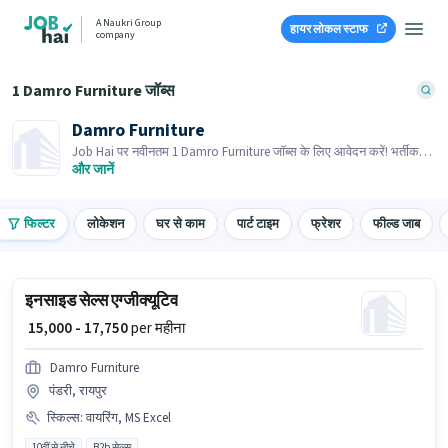
A Naukri Group
हायर लोकल स्टाफ
company
1 Damro Furniture जॉब्स
Damro Furniture
Job Hai पर नवीनतम 1 Damro Furniture जॉब्स के लिए आवेदन करें! भर्तीकर्ता
के पास आपके क्षेत्र में तत्काल रिक्तियां हैं।
और जानें
फिल्टर
लोकेशन
घर से काम
पार्ट टाइम
फ्रेशर
फील्ड जाब
इनसाइड सेल्स एग्जीक्यूटिव
₹ 15,000 - 17,750
per महीना
Damro Furniture
पंडरी, रायपुर
स्किल्स
:
वायरिंग, MS Excel
10वीं से नीचे
B2b सेल्स