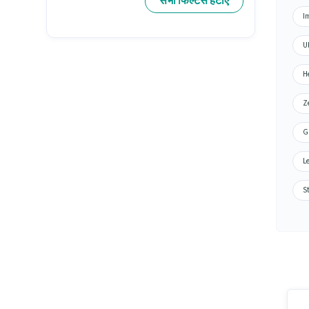
सभी फिल्टर्स हटाएं
Im
Ul
He
Ze
Gr
Le
St