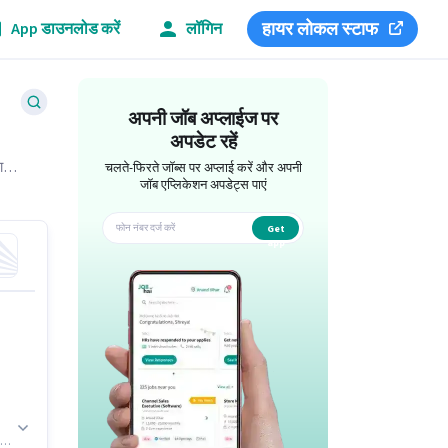
हायर लोकल स्टाफ
App डाउनलोड करें
लॉगिन
अपनी जॉब अप्लाईज पर
अपडेट रहें
ा
चलते-फिरते जॉब्स पर अप्लाई करें और अपनी
ं हैं।
जॉब एप्लिकेशन अपडेट्स पाएं
Get
app
 या