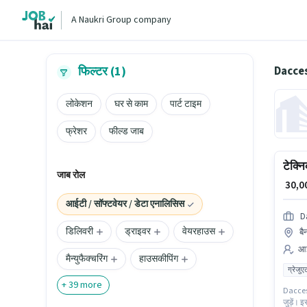
A Naukri Group company
Daccess
फिल्टर (1)
लोकेशन
घर से काम
पार्ट टाइम
फ्रेशर
फील्ड जाब
टेक्नि
जाब रोल
₹ 30,
आईटी / सॉफ्टवेयर / डेटा एनालिसिस
D
डिलिवरी
ड्राइवर
वेयरहाउस
बै
आई
मैन्युफैक्चरिंग
हाउसकीपिंग
ग्रेजुए
+
39
more
Daccess 
जुड़ें। 