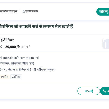
ेट होना चाहिए। यह भूमिका 5 - 6+ वर्षो वर्ष के अनुभव वाले के लिए खुली है, मासिक वेतन ₹60000 रहेगा।
जॉब व्यू 
हले पोस्ट की गई थी
इनएक्टिव जॉब
निंग्स जो आपकी सर्च से लगभग मेल खाते हैं
स इंजीनियर
0 -
20,000
/Month *
eliance Jio Infocomm Limited
रदेव नगर, लुधियाना(फील्ड जाब)
्डवेयर / नेटवर्क इंजीनियर में 6 - 48 महीने का अनुभव
िव्स शामिल
12वीं पास
अप्लाई