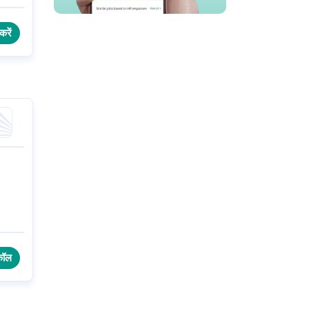
करें
कॉल