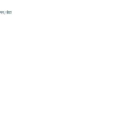
र / डेटा