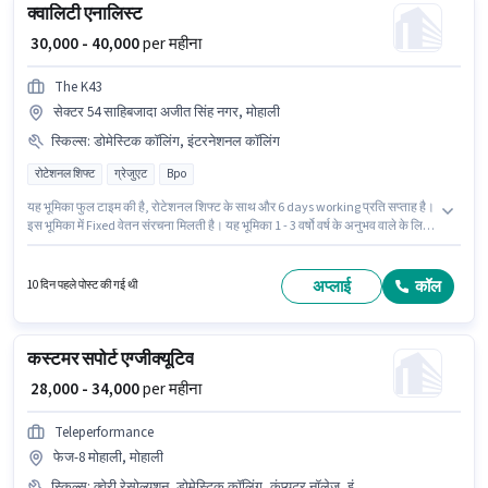
क्वालिटी एनालिस्ट
₹ 30,000 - 40,000
per महीना
The K43
सेक्टर 54 साहिबजादा अजीत सिंह नगर, मोहाली
स्किल्स
:
डोमेस्टिक कॉलिंग, इंटरनेशनल कॉलिंग
रोटेशनल शिफ्ट
ग्रेजुएट
Bpo
यह भूमिका फुल टाइम की है, रोटेशनल शिफ्ट के साथ और 6 days working प्रति सप्ताह है।
इस भूमिका में Fixed वेतन संरचना मिलती है। यह भूमिका 1 - 3 वर्षो वर्ष के अनुभव वाले के लिए
खुली है, मासिक वेतन ₹40000 रहेगा। इस भूमिका के साथ अतिरिक्त लाभ जैसे इंश्योरेंस, PF भी
मिलेंगे। इस पद के लिए उम्मीदवार के पास ग्रेजुएट डिग्री/सर्टिफिकेट होना अनिवार्य है। इस
भूमिका के लिए आवेदक के पास डोमेस्टिक कॉलिंग, इंटरनेशनल कॉलिंग जैसी स्किल्स होनी
अप्लाई
कॉल
10 दिन पहले पोस्ट की गई थी
चाहिए।
कस्टमर सपोर्ट एग्जीक्यूटिव
₹ 28,000 - 34,000
per महीना
Teleperformance
फेज-8 मोहाली, मोहाली
स्किल्स
:
क्वेरी रेसोल्युशन, डोमेस्टिक कॉलिंग, कंप्यूटर नॉलेज, इंटरनेशनल कॉलिंग