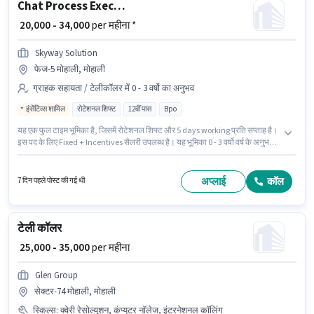
Chat Process Executive
₹ 20,000 - 34,000
per महीना *
Skyway Solution
फेज-5 मोहाली, मोहाली
ग्राहक सहायता / टेलीकॉलर में 0 - 3 वर्षो का अनुभव
इंसेंटिव्स शामिल
रोटेशनल शिफ्ट
12वीं पास
Bpo
यह एक फुल टाइम भूमिका है, जिसमें रोटेशनल शिफ्ट और 5 days working प्रति सप्ताह है।
इस पद के लिए Fixed + Incentives सैलरी उपलब्ध है। यह भूमिका 0 - 3 वर्षो वर्ष के अनुभव
वाले के लिए खुली है, मासिक वेतन ₹34000 रहेगा। इस भूमिका के साथ अतिरिक्त लाभ जैसे कैब,
PF भी मिलेंगे। यह वैकेंसी फेज-5 मोहाली, मोहाली में है। Skyway Solution में ग्राहक
सहायता / टेलीकॉलर श्रेणी में Chat Process Executive के रूप में जुड़ें।
अप्लाई
कॉल
7 दिन पहले पोस्ट की गई थी
टेली कॉलर
₹ 25,000 - 35,000
per महीना
Glen Group
सेक्टर-74 मोहाली, मोहाली
स्किल्स
:
क्वेरी रेसोल्युशन, कंप्यूटर नॉलेज, इंटरनेशनल कॉलिंग