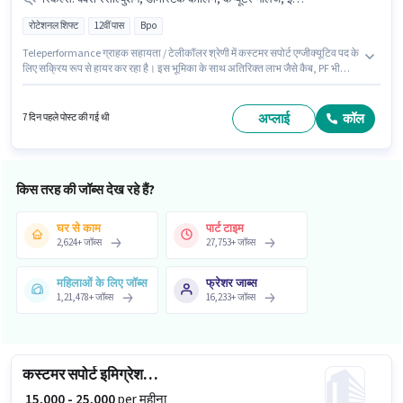
रोटेशनल शिफ्ट
12वीं पास
Bpo
Teleperformance ग्राहक सहायता / टेलीकॉलर श्रेणी में कस्टमर सपोर्ट एग्जीक्यूटिव पद के
लिए सक्रिय रूप से हायर कर रहा है। इस भूमिका के साथ अतिरिक्त लाभ जैसे कैब, PF भी
मिलेंगे। यह नौकरी फेज-8 मोहाली, मोहाली में स्थित है। इस पद के लिए Fixed सैलरी उपलब्ध
है। आवेदकों के पास कम से कम 12वीं पास डिग्री या सर्टिफिकेट होना चाहिए। इस भूमिका के
लिए उम्मीदवार के पास कंप्यूटर नॉलेज, डोमेस्टिक कॉलिंग, इंटरनेशनल कॉलिंग, क्वेरी
अप्लाई
कॉल
7 दिन पहले पोस्ट की गई थी
रेसोल्युशन होना अनिवार्य है।
किस तरह की जॉब्स देख रहे हैं?
घर से काम
पार्ट टाइम
2,624
+
जॉब्स
27,753
+
जॉब्स
महिलाओं के लिए जॉब्स
फ्रेशर जाब्स
1,21,478
+
जॉब्स
16,233
+
जॉब्स
कस्टमर सपोर्ट इमिग्रेशन कंसल्टेंट
₹ 15,000 - 25,000
per महीना