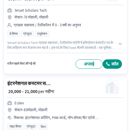
Smart Scholars Tech
सेक्टर-70 मोहाली, मोहाली
ग्राहक सहायता / टेलीकॉलर में 0 - 3 वर्षो का अनुभव
डे शिफ्ट
ग्रेजुएट
एजुकेशन
Smart Scholars Tech ग्राहक सहायता / टेलीकॉलर श्रेणी में इमिग्रेशन कंसल्टेंट पद के
लिए सक्रिय रूप से हायर कर रहा है। इस पद के लिए Fixed सैलरी उपलब्ध है। यह भूमिका
फुल टाइम की है, डे शिफ्ट के साथ और 6 days working प्रति सप्ताह है। यह वैकेंसी
सेक्टर-70 मोहाली, मोहाली में है। यह पद 0 - 3 वर्षो वर्ष के अनुभव वाले के लिए उपयुक्त है। आप
प्रति माह ₹25000 तक कमा सकते हैं। इस पद के लिए उम्मीदवार के पास ग्रेजुएट डिग्री/
अप्लाई
कॉल
4 दिन पहले पोस्ट की गई थी
सर्टिफिकेट होना अनिवार्य है।
इंटरनेशनल कस्टमर सपोर्ट एग्जीक्यूटिव
₹ 20,000 - 21,000
per महीना
Eclerx
सेक्टर-83मोहाली, मोहाली
स्किल्स
:
इंटरनेशनल कॉलिंग, PAN कार्ड, नॉन-वॉयस/चैट प्रोसेस, आधार कार्ड, कंप्यूटर नॉलेज, क्वेरी रेसोल्युशन, बैंक अकाउंट
नाइट शिफ्ट
ग्रेजुएट
Bpo