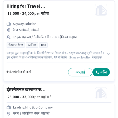
Hiring for Travel Process
₹ 18,000 - 24,000
per महीना
Skyway Solution
फेज-5 मोहाली, मोहाली
ग्राहक सहायता / टेलीकॉलर में 6 - 36 महीने का अनुभव
रोटेशनल शिफ्ट
12वीं पास
Bpo
यह एक फुल टाइम भूमिका है, जिसमें रोटेशनल शिफ्ट और 5 days working प्रति सप्ताह है।
इस भूमिका के साथ अतिरिक्त लाभ जैसे कैब, PF भी मिलेंगे। Skyway Solution में ग्राहक
सहायता / टेलीकॉलर श्रेणी में Hiring for Travel Process के रूप में जुड़ें। इस पद के लिए
Fixed सैलरी उपलब्ध है। यह नौकरी फेज-5 मोहाली, मोहाली में स्थित है। आवेदकों के पास
कम से कम 12वीं पास डिग्री या सर्टिफिकेट होना चाहिए।
अप्लाई
कॉल
6 घंटे पहले पोस्ट की गई थी
इंटरनेशनल कस्टमर सपोर्ट एग्जीक्यूटिव
₹ 23,000 - 33,000
per महीना *
Leading Mnc Bpo Company
चरण 7 औद्योगिक क्षेत्र, मोहाली