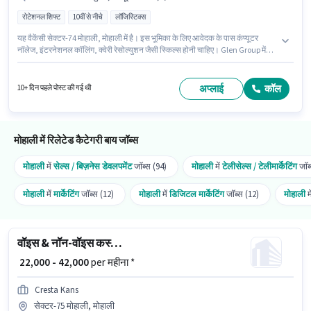
रोटेशनल शिफ्ट
10वीं से नीचे
लॉजिस्टिक्स
यह वैकेंसी सेक्टर-74 मोहाली, मोहाली में है। इस भूमिका के लिए आवेदक के पास कंप्यूटर
नॉलेज, इंटरनेशनल कॉलिंग, क्वेरी रेसोल्युशन जैसी स्किल्स होनी चाहिए। Glen Group में
ग्राहक सहायता / टेलीकॉलर श्रेणी में टेली कॉलर के रूप में जुड़ें। इस भूमिका में Fixed वेतन
संरचना मिलती है। यह भूमिका फुल टाइम की है, रोटेशनल शिफ्ट के साथ और 5 days
working प्रति सप्ताह है। यह पद 2 - 6 वर्षो वर्ष के अनुभव वाले के लिए उपयुक्त है। आप प्रति
अप्लाई
कॉल
10+ दिन पहले पोस्ट की गई थी
माह ₹35000 तक कमा सकते हैं।
मोहाली में रिलेटेड कैटेगरी बाय जॉब्स
मोहाली
में
सेल्स / बिज़नेस डेवलपमेंट
जॉब्स (94)
मोहाली
में
टेलीसेल्स / टेलीमार्केटिंग
जॉब्
मोहाली
में
मार्केटिंग
जॉब्स (12)
मोहाली
में
डिजिटल मार्केटिंग
जॉब्स (12)
मोहाली
म
वॉइस & नॉन-वॉइस कस्टमर सपोर्ट एग्जीक्यूटिव
₹ 22,000 - 42,000
per महीना *
Cresta Kans
सेक्टर-75 मोहाली, मोहाली