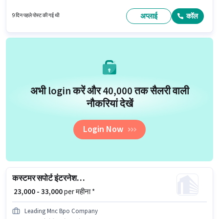
आवश्यक हैं। इस पद के लिए उम्मीदवार के पास 12वीं पास डिग्री/सर्टिफिकेट होना अनिवार्य
है। इस भूमिका में Fixed वेतन संरचना मिलती है।
अप्लाई
कॉल
9 दिन पहले पोस्ट की गई थी
अभी login करें और ₹40,000 तक सैलरी वाली
नौकरियां देखें
Login Now
कस्टमर सपोर्ट इंटरनेशनल BPO एग्जीक्यूटिव
₹ 23,000 - 33,000
per महीना *
Leading Mnc Bpo Company