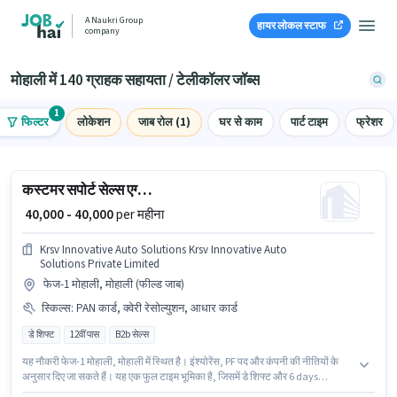
A Naukri Group
हायर लोकल स्टाफ
company
मोहाली में 140 ग्राहक सहायता / टेलीकॉलर जॉब्स
1
फिल्टर
लोकेशन
जाब रोल (1)
घर से काम
पार्ट टाइम
फ्रेशर
कस्टमर सपोर्ट सेल्स एग्जीक्यूटिव
₹ 40,000 - 40,000
per महीना
Krsv Innovative Auto Solutions Krsv Innovative Auto
Solutions Private Limited
फेज-1 मोहाली, मोहाली (फील्ड जाब)
स्किल्स
:
PAN कार्ड, क्वेरी रेसोल्युशन, आधार कार्ड
डे शिफ्ट
12वीं पास
B2b सेल्स
यह नौकरी फेज-1 मोहाली, मोहाली में स्थित है। इंश्योरेंस, PF पद और कंपनी की नीतियों के
अनुसार दिए जा सकते हैं। यह एक फुल टाइम भूमिका है, जिसमें डे शिफ्ट और 6 days
working प्रति सप्ताह है। इस भूमिका के लिए महत्वपूर्ण दस्तावेज़ PAN कार्ड, आधार कार्ड