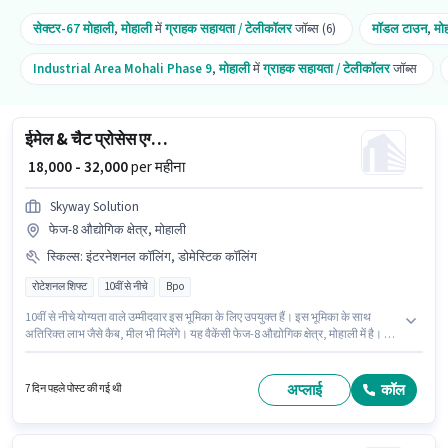
सेक्टर-67 मोहाली
,
मोहाली
में
ग्राहक सहायता / टेलीकॉलर
जॉब्स (6)
मॉडल टाउन
,
मो
Industrial Area Mohali Phase 9
,
मोहाली
में
ग्राहक सहायता / टेलीकॉलर
जॉब्स
ईमेल & चैट प्रोसेस एग्जीक्यूटिव
₹ 18,000 - 32,000
per महीना
Skyway Solution
फेज-8 औद्योगिक क्षेत्र, मोहाली
स्किल्स
:
इंटरनेशनल कॉलिंग, डोमेस्टिक कॉलिंग
रोटेशनल शिफ्ट
10वीं से नीचे
Bpo
10वीं से नीचे योग्यता वाले उम्मीदवार इस भूमिका के लिए उपयुक्त हैं। इस भूमिका के साथ
अतिरिक्त लाभ जैसे कैब, मील भी मिलेंगे। यह वैकेंसी फेज-8 औद्योगिक क्षेत्र, मोहाली में है। इस
भूमिका के लिए आवेदक के पास डोमेस्टिक कॉलिंग, इंटरनेशनल कॉलिंग जैसी स्किल्स होनी
चाहिए। यह पद 0 - 3 वर्षो वर्ष के अनुभव वाले के लिए उपयुक्त है। आप प्रति माह ₹32000 तक
कमा सकते हैं। इस भूमिका में Fixed वेतन संरचना मिलती है।
अप्लाई
कॉल
7 दिन पहले पोस्ट की गई थी