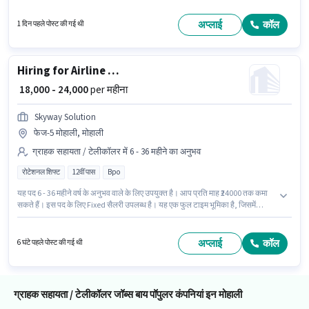
मोहाली, मोहाली में स्थित है। इस भूमिका में Fixed वेतन संरचना मिलती है। आवेदकों के पास
कम से कम 12वीं पास डिग्री या सर्टिफिकेट होना चाहिए। यह पद 0 - 3 वर्षो वर्ष के अनुभव वाले
अप्लाई
कॉल
1 दिन पहले पोस्ट की गई थी
के लिए उपयुक्त है। आप प्रति माह ₹27000 तक कमा सकते हैं।
Hiring for Airline process
₹ 18,000 - 24,000
per महीना
Skyway Solution
फेज-5 मोहाली, मोहाली
ग्राहक सहायता / टेलीकॉलर में 6 - 36 महीने का अनुभव
रोटेशनल शिफ्ट
12वीं पास
Bpo
यह पद 6 - 36 महीने वर्ष के अनुभव वाले के लिए उपयुक्त है। आप प्रति माह ₹24000 तक कमा
सकते हैं। इस पद के लिए Fixed सैलरी उपलब्ध है। यह एक फुल टाइम भूमिका है, जिसमें
रोटेशनल शिफ्ट और 5 days working प्रति सप्ताह है। कैब, PF पद और कंपनी की नीतियों
के अनुसार दिए जा सकते हैं। इस पद के लिए उम्मीदवार के पास 12वीं पास डिग्री/सर्टिफिकेट
होना अनिवार्य है। Skyway Solution ग्राहक सहायता / टेलीकॉलर श्रेणी में Hiring for
अप्लाई
कॉल
6 घंटे पहले पोस्ट की गई थी
Airline process पद के लिए सक्रिय रूप से हायर कर रहा है।
ग्राहक सहायता / टेलीकॉलर जॉब्स बाय पॉपुलर कंपनियां इन मोहाली