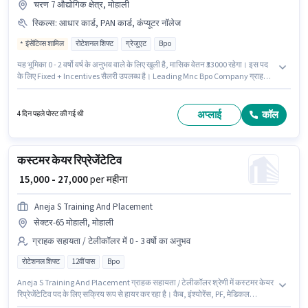
चरण 7 औद्योगिक क्षेत्र, मोहाली
स्किल्स
:
आधार कार्ड, PAN कार्ड, कंप्यूटर नॉलेज
इंसेंटिव्स शामिल
रोटेशनल शिफ्ट
ग्रेजुएट
Bpo
यह भूमिका 0 - 2 वर्षो वर्ष के अनुभव वाले के लिए खुली है, मासिक वेतन ₹33000 रहेगा। इस पद
के लिए Fixed + Incentives सैलरी उपलब्ध है। Leading Mnc Bpo Company ग्राहक
सहायता / टेलीकॉलर श्रेणी में इंटरनेशनल BPO एग्जीक्यूटिव पद के लिए सक्रिय रूप से हायर
कर रहा है। इस भूमिका के साथ अतिरिक्त लाभ जैसे कैब, PF, मेडिकल बेनिफिट्स भी मिलेंगे।
यह नौकरी चरण 7 औद्योगिक क्षेत्र, मोहाली में स्थित है। इस भूमिका के लिए उम्मीदवार के पास
अप्लाई
कॉल
4 दिन पहले पोस्ट की गई थी
कंप्यूटर नॉलेज होना अनिवार्य है।
कस्टमर केयर रिप्रेजेंटेटिव
₹ 15,000 - 27,000
per महीना
Aneja S Training And Placement
सेक्टर-65 मोहाली, मोहाली
ग्राहक सहायता / टेलीकॉलर में 0 - 3 वर्षो का अनुभव
रोटेशनल शिफ्ट
12वीं पास
Bpo
Aneja S Training And Placement ग्राहक सहायता / टेलीकॉलर श्रेणी में कस्टमर केयर
रिप्रेजेंटेटिव पद के लिए सक्रिय रूप से हायर कर रहा है। कैब, इंश्योरेंस, PF, मेडिकल
बेनिफिट्स पद और कंपनी की नीतियों के अनुसार दिए जा सकते हैं। यह नौकरी सेक्टर-65