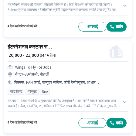
यह नौकरी सेक्टर-83मोहाली, मोहाली में स्थित है। हिंदी में दक्षता को वरीयता दी जाएगी।
Eclerx ग्राहक सहायता / टेलीकॉलर श्रेणी में इंटरनेशनल कस्टमर सपोर्ट एग्जीक्यूटिव पद के
लिए सक्रिय रूप से हायर कर रहा है। इस भूमिका के लिए महत्वपूर्ण दस्तावेज़ PAN कार्ड, आधार
कार्ड, बैंक अकाउंट आवश्यक हैं। यह भूमिका 0 - 6 महीने वर्ष के अनुभव वाले के लिए खुली है,
मासिक वेतन ₹21000 रहेगा। इस भूमिका के लिए आवेदक के पास कंप्यूटर नॉलेज, इंटरनेशनल
अप्लाई
कॉल
4 दिन पहले पोस्ट की गई थी
कॉलिंग, क्वेरी रेसोल्युशन, नॉन-वॉयस/चैट प्रोसेस जैसी स्किल्स होनी चाहिए।
इंटरनेशनल कस्टमर सपोर्ट एग्जीक्यूटिव
₹ 20,000 - 21,000
per महीना
Wings To Fly For Jobs
सेक्टर-83मोहाली, मोहाली
स्किल्स
:
PAN कार्ड, कंप्यूटर नॉलेज, क्वेरी रेसोल्युशन, आधार कार्ड, इंटरनेशनल कॉलिंग, बैंक अकाउंट, नॉन-वॉयस/चैट प्रोसेस
नाइट शिफ्ट
ग्रेजुएट
Bpo
यह पद 0 - 6 महीने वर्ष के अनुभव वाले के लिए उपयुक्त है। आप प्रति माह ₹21000 तक कमा
सकते हैं। कैब, इंश्योरेंस, PF, मेडिकल बेनिफिट्स पद और कंपनी की नीतियों के अनुसार दिए
जा सकते हैं। इस पद के लिए उम्मीदवार के पास ग्रेजुएट डिग्री/सर्टिफिकेट होना अनिवार्य है।
इस पद के लिए Fixed सैलरी उपलब्ध है। यह वैकेंसी सेक्टर-83मोहाली, मोहाली में है। हिंदी में
दक्षता को वरीयता दी जाएगी।
अप्लाई
कॉल
4 दिन पहले पोस्ट की गई थी