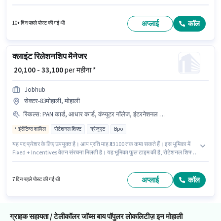
हैं। आवेदकों के पास कम से कम 12वीं पास डिग्री या सर्टिफिकेट होना चाहिए। इस भूमिका में
Fixed + Incentives वेतन संरचना मिलती है। यह भूमिका 0 - 3 वर्षो वर्ष के अनुभव वाले के
लिए खुली है, मासिक वेतन ₹40000 रहेगा। यह नौकरी औद्योगिक क्षेत्र, मोहाली में स्थित है।
अप्लाई
कॉल
10+ दिन पहले पोस्ट की गई थी
क्लाइंट रिलेशनशिप मैनेजर
₹ 20,100 - 33,100
per महीना *
Jobhub
सेक्टर-83मोहाली, मोहाली
स्किल्स
:
PAN कार्ड, आधार कार्ड, कंप्यूटर नॉलेज, इंटरनेशनल कॉलिंग
इंसेंटिव्स शामिल
रोटेशनल शिफ्ट
ग्रेजुएट
Bpo
यह पद फ्रेशर के लिए उपयुक्त है। आप प्रति माह ₹33100 तक कमा सकते हैं। इस भूमिका में
Fixed + Incentives वेतन संरचना मिलती है। यह भूमिका फुल टाइम की है, रोटेशनल शिफ्ट
के साथ और 5 days working प्रति सप्ताह है। कैब, PF पद और कंपनी की नीतियों के
अनुसार दिए जा सकते हैं। आवेदकों के पास कम से कम ग्रेजुएट डिग्री या सर्टिफिकेट होना
चाहिए। इस भूमिका के लिए उम्मीदवार के पास कंप्यूटर नॉलेज, इंटरनेशनल कॉलिंग होना
अप्लाई
कॉल
7 दिन पहले पोस्ट की गई थी
अनिवार्य है।
ग्राहक सहायता / टेलीकॉलर जॉब्स बाय पॉपुलर लोकलिटीज़ इन मोहाली