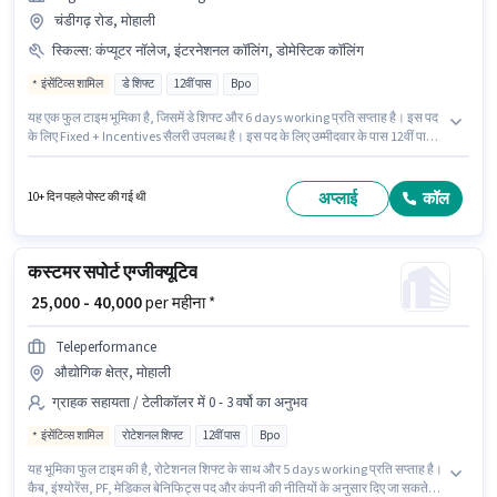
चंडीगढ़ रोड, मोहाली
स्किल्स
:
कंप्यूटर नॉलेज, इंटरनेशनल कॉलिंग, डोमेस्टिक कॉलिंग
इंसेंटिव्स शामिल
डे शिफ्ट
12वीं पास
Bpo
यह एक फुल टाइम भूमिका है, जिसमें डे शिफ्ट और 6 days working प्रति सप्ताह है। इस पद
के लिए Fixed + Incentives सैलरी उपलब्ध है। इस पद के लिए उम्मीदवार के पास 12वीं पास
डिग्री/सर्टिफिकेट होना अनिवार्य है। आवेदक को हिंदी, पंजाबी में धाराप्रवाह होना चाहिए। यह
भूमिका 6 - 72 महीने वर्ष के अनुभव वाले के लिए खुली है, मासिक वेतन ₹46000 रहेगा। इस
भूमिका के साथ अतिरिक्त लाभ जैसे PF भी मिलेंगे।
अप्लाई
कॉल
10+ दिन पहले पोस्ट की गई थी
कस्टमर सपोर्ट एग्जीक्यूटिव
₹ 25,000 - 40,000
per महीना *
Teleperformance
औद्योगिक क्षेत्र, मोहाली
ग्राहक सहायता / टेलीकॉलर में 0 - 3 वर्षो का अनुभव
इंसेंटिव्स शामिल
रोटेशनल शिफ्ट
12वीं पास
Bpo
यह भूमिका फुल टाइम की है, रोटेशनल शिफ्ट के साथ और 5 days working प्रति सप्ताह है।
कैब, इंश्योरेंस, PF, मेडिकल बेनिफिट्स पद और कंपनी की नीतियों के अनुसार दिए जा सकते