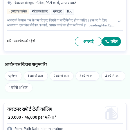
स्किल्स
:
कंप्यूटर नॉलेज, PAN कार्ड, आधार कार्ड
इंसेंटिव्स शामिल
रोटेशनल शिफ्ट
ग्रेजुएट
Bpo
आवेदकों के पास कम से कम ग्रेजुएट डिग्री या सर्टिफिकेट होना चाहिए। इस पद के लिए
आवश्यक दस्तावेज़ जैसे PAN कार्ड, आधार कार्ड का होना अनिवार्य है। Leading Mnc Bpo
Company ग्राहक सहायता / टेलीकॉलर श्रेणी में इंटरनेशनल कस्टमर सपोर्ट एग्जीक्यूटिव
पद के लिए सक्रिय रूप से हायर कर रहा है। इस भूमिका के लिए आवेदक के पास कंप्यूटर नॉलेज
जैसी स्किल्स होनी चाहिए। यह पद 0 - 3 वर्षो वर्ष के अनुभव वाले के लिए उपयुक्त है। आप प्रति
अप्लाई
कॉल
8 दिन पहले पोस्ट की गई थी
माह ₹33000 तक कमा सकते हैं। कैब, PF, मेडिकल बेनिफिट्स पद और कंपनी की नीतियों के
अनुसार दिए जा सकते हैं।
आपके पास कितना अनुभव है?
फ्रेशर
1 वर्ष से कम
2 वर्ष से कम
3 वर्ष से कम
4 वर्ष से कम
4 वर्ष से अधिक
कस्टमर सपोर्ट टेली कॉलिंग
₹ 20,000 - 46,000
per महीना *
Right Path Nation Immigration