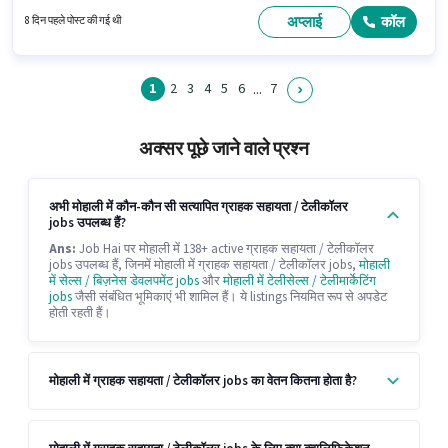
रेसोल्युशन होना अनिवार्य है। यह भूमिका फुल टाइम की है, रोटेशनल शिफ्ट के साथ और 5
days working प्रति सप्ताह है। इस पद के लिए Fixed + Incentives सैलरी उपलब्ध है।
अप्लाई
कॉल
8 दिन पहले पोस्ट की गई थी
1
2
3
4
5
6
7
...
अक्सर पूछे जाने वाले प्रश्न
अभी मोहाली में कौन-कौन सी सत्यापित ग्राहक सहायता / टेलीकॉलर
jobs उपलब्ध हैं?
Ans:
Job Hai पर मोहाली में 138+ active ग्राहक सहायता / टेलीकॉलर
jobs उपलब्ध हैं, जिनमें मोहाली में ग्राहक सहायता / टेलीकॉलर jobs,
मोहाली
में सेल्स / बिज़नेस डेवलपमेंट jobs
और
मोहाली में टेलीसेल्स / टेलीमार्केटिंग
jobs
जैसी संबंधित भूमिकाएं भी शामिल हैं। ये listings नियमित रूप से अपडेट
होती रहती हैं।
मोहाली में ग्राहक सहायता / टेलीकॉलर jobs का वेतन कितना होता है?