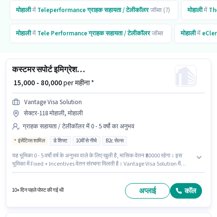
मोहाली
में
Teleperformance
ग्राहक सहायता / टेलीकॉलर
जॉब्स (7)
मोहाली
में
Th
मोहाली
में
Tele Performance
ग्राहक सहायता / टेलीकॉलर
जॉब्स
मोहाली
में
eCler
कस्टमर सपोर्ट इमिग्रेशन कंसल्टेंट
₹ 15,000 - 80,000
per महीना *
Vantage Visa Solution
सेक्टर-118 मोहाली, मोहाली
ग्राहक सहायता / टेलीकॉलर में 0 - 5 वर्षो का अनुभव
इंसेंटिव्स शामिल
डे शिफ्ट
10वीं से नीचे
B2c सेल्स
यह भूमिका 0 - 5 वर्षो वर्ष के अनुभव वाले के लिए खुली है, मासिक वेतन ₹80000 रहेगा। इस
भूमिका में Fixed + Incentives वेतन संरचना मिलती है। Vantage Visa Solution में
ग्राहक सहायता / टेलीकॉलर श्रेणी में इमिग्रेशन कंसल्टेंट के रूप में जुड़ें। यह वैकेंसी
सेक्टर-118 मोहाली, मोहाली में है। यह भूमिका फुल टाइम की है, डे शिफ्ट के साथ और 6 days
working प्रति सप्ताह है। इस नौकरी के लिए 10वीं से नीचे योग्यता वाले उम्मीदवार आवेदन
अप्लाई
कॉल
10+ दिन पहले पोस्ट की गई थी
कर सकते हैं।