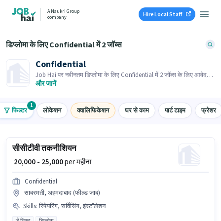
A Naukri Group
Hire Local Staff
company
डिप्लोमा के लिए Confidential में 2 जॉब्स
Confidential
Job Hai पर नवीनतम डिप्लोमा के लिए Confidential में 2 जॉब्स के लिए आवेदन
करें! भर्तीकर्ता के पास आपके क्षेत्र में तत्काल रिक्तियां हैं।
और जानें
1
फिल्टर
लोकेशन
क्वालिफिकेशन
घर से काम
पार्ट टाइम
फ्रेशर
सीसीटीवी तकनीशियन
₹ 20,000 - 25,000
per महीना
Confidential
साबरमती, अहमदाबाद (फील्ड जाब)
Skills
:
रिपेयरिंग, सर्विसिंग, इंस्टॉलेशन
डे शिफ्ट
डिप्लोमा