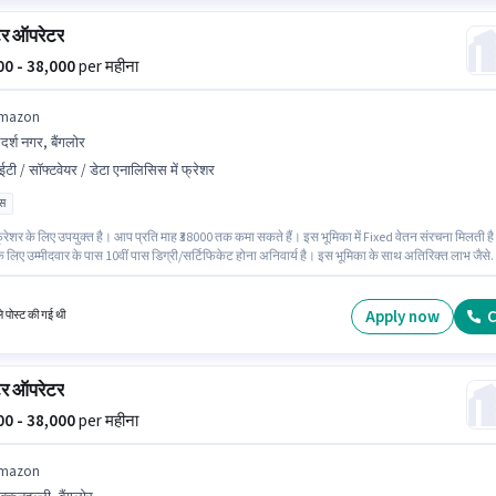
ूटर ऑपरेटर
000 - 38,000
per महीना
mazon
र्श नगर, बैंगलोर
टी / सॉफ्टवेयर / डेटा एनालिसिस में फ्रेशर
ास
्रेशर के लिए उपयुक्त है। आप प्रति माह ₹38000 तक कमा सकते हैं। इस भूमिका में Fixed वेतन संरचना मिलती ह
 लिए उम्मीदवार के पास 10वीं पास डिग्री/सर्टिफिकेट होना अनिवार्य है। इस भूमिका के साथ अतिरिक्त लाभ जैसे
भी मिलेंगे। यह नौकरी आदर्श नगर, बैंगलोर में स्थित है। Amazon में आईटी / सॉफ्टवेयर / डेटा एनालिसिस श्रेणी म
ऑपरेटर के रूप में जुड़ें।
Apply now
C
ले पोस्ट की गई थी
ूटर ऑपरेटर
000 - 38,000
per महीना
mazon