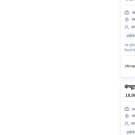
Al
स्
आई
10वीं से
यह भूमिक
मिलती है
है। इस न
3 दिन पहल
कंप्य
₹ 18,
A
जन
आई
10वीं से