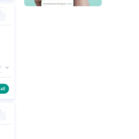
ै।
ें
all