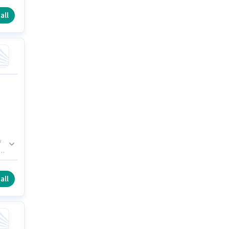
 और
all
/
000
लिए
all