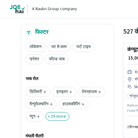
A Naukri Group company
527 क
फिल्टर
लोकेशन
घर से काम
पार्ट टाइम
कंप्य
₹ 15,
फ्रेशर
फील्ड जाब
R
जाब रोल
सं
Ski
डिलिवरी
ड्राइवर
वेयरहाउस
ग्रेजुए
मैन्युफैक्चरिंग
हाउसकीपिंग
Rathore 
Fixed सै
प्यून
अनिवार्य
+
39
more
वाले के 
2 दिन पहल
मंथली सैलरी