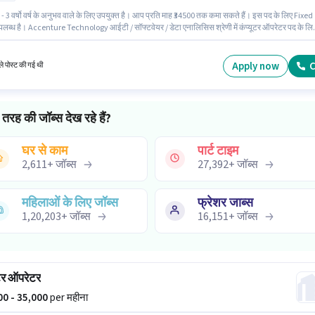
- 3 वर्षो वर्ष के अनुभव वाले के लिए उपयुक्त है। आप प्रति माह ₹34500 तक कमा सकते हैं। इस पद के लिए Fixed
पलब्ध है। Accenture Technology आईटी / सॉफ्टवेयर / डेटा एनालिसिस श्रेणी में कंप्यूटर ऑपरेटर पद के लि
ूप से हायर कर रहा है। 10वीं से नीचे योग्यता वाले उम्मीदवार इस भूमिका के लिए उपयुक्त हैं। यह वैकेंसी जनकपुरी
 है।
Apply now
C
े पोस्ट की गई थी
तरह की जॉब्स देख रहे हैं?
घर से काम
पार्ट टाइम
2,611
+
जॉब्स
27,392
+
जॉब्स
महिलाओं के लिए जॉब्स
फ्रेशर जाब्स
1,20,203
+
जॉब्स
16,151
+
जॉब्स
ूटर ऑपरेटर
000 - 35,000
per महीना