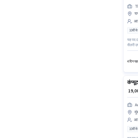
T
घर
आई
10वीं से
यह पद 0 
सैलरी उ
लिए सक्र
(ईस्ट), म
4 दिन पहल
कंप्य
₹ 19,
A
मु
आई
10वीं से