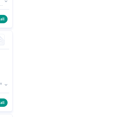
बरा
all
यर
500
all