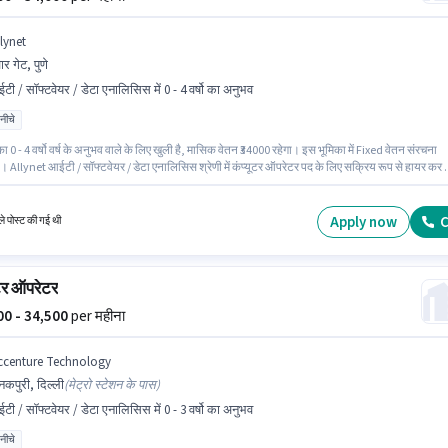
lynet
वार गेट, पुणे
टी / सॉफ्टवेयर / डेटा एनालिसिस में 0 - 4 वर्षो का अनुभव
 नीचे
ा 0 - 4 वर्षो वर्ष के अनुभव वाले के लिए खुली है, मासिक वेतन ₹34000 रहेगा। इस भूमिका में Fixed वेतन संरचना
। Allynet आईटी / सॉफ्टवेयर / डेटा एनालिसिस श्रेणी में कंप्यूटर ऑपरेटर पद के लिए सक्रिय रूप से हायर कर 
ौकरी के लिए 10वीं से नीचे योग्यता वाले उम्मीदवार आवेदन कर सकते हैं। यह नौकरी स्वार गेट, पुणे में स्थित है।
Apply now
C
े पोस्ट की गई थी
ूटर ऑपरेटर
000 - 34,500
per महीना
ccenture Technology
कपुरी, दिल्ली
(
मेट्रो स्टेशन के पास
)
टी / सॉफ्टवेयर / डेटा एनालिसिस में 0 - 3 वर्षो का अनुभव
 नीचे