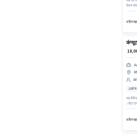
यह पद 0 
वेतन सं
आईटी / स
ईस्ट, मुं
4 दिन पहल
कंप्य
₹ 18,
A
आस
आई
10वीं से
यह वैके
/ डेटा ए
योग्यता 
तक कमा 
4 दिन पहल