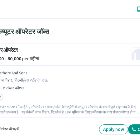
ंप्यूटर ऑपरेटर जॉब्स
ूटर ऑपरेटर
000 - 60,000
per महीना
athore And Sons
गम विहार, दिल्ली
(
बस स्टैंड के पास
)
lls
:
संचार कौशल
ट
And Sons में आईटी / सॉफ्टवेयर / डेटा एनालिसिस श्रेणी में कंप्यूटर ऑपरेटर के रूप में जुड़ें। इस पद के लिए
लरी उपलब्ध है। यह वैकेंसी संगम विहार, दिल्ली में है। इस भूमिका के लिए उम्मीदवार के पास संचार कौशल होना
 है। आवेदकों के पास कम से कम ग्रेजुएट डिग्री या सर्टिफिकेट होना चाहिए। यह भूमिका 1 - 2 वर्षो वर्ष के अनुभव
लिए खुली है, मासिक वेतन ₹60000 रहेगा।
Apply now
C
े पोस्ट की गई थी