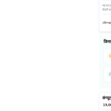
यह पद 0 
सैलरी उ
सक्रिय र
दिल्ली में
3 दिन पहल
किस 
कंप्य
₹ 19,