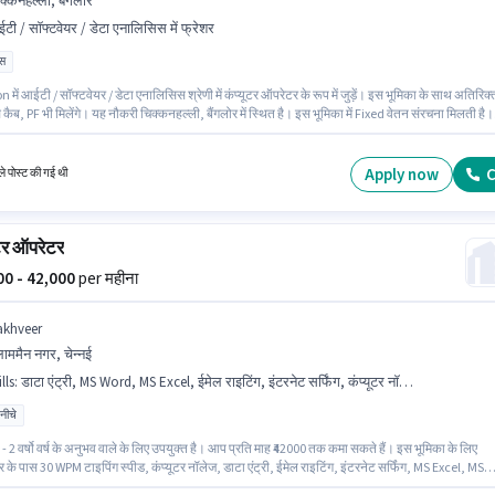
क्कनहल्ली, बैंगलोर
टी / सॉफ्टवेयर / डेटा एनालिसिस में फ्रेशर
ास
ें आईटी / सॉफ्टवेयर / डेटा एनालिसिस श्रेणी में कंप्यूटर ऑपरेटर के रूप में जुड़ें। इस भूमिका के साथ अतिरिक्
 कैब, PF भी मिलेंगे। यह नौकरी चिक्कनहल्ली, बैंगलोर में स्थित है। इस भूमिका में Fixed वेतन संरचना मिलती है।
 लिए उम्मीदवार के पास 10वीं पास डिग्री/सर्टिफिकेट होना अनिवार्य है। यह पद फ्रेशर के लिए उपयुक्त है। आप
ाह ₹38000 तक कमा सकते हैं।
Apply now
C
े पोस्ट की गई थी
ूटर ऑपरेटर
000 - 42,000
per महीना
akhveer
ाममैन नगर, चेन्नई
lls
:
डाटा एंट्री, MS Word, MS Excel, ईमेल राइटिंग, इंटरनेट सर्फिंग, कंप्यूटर नॉलेज, 30 WPM टाइपिंग स्पीड
 नीचे
- 2 वर्षो वर्ष के अनुभव वाले के लिए उपयुक्त है। आप प्रति माह ₹42000 तक कमा सकते हैं। इस भूमिका के लिए
र के पास 30 WPM टाइपिंग स्पीड, कंप्यूटर नॉलेज, डाटा एंट्री, ईमेल राइटिंग, इंटरनेट सर्फिंग, MS Excel, MS
ा अनिवार्य है। Lakhveer में बैक ऑफिस / डेटा एंट्री श्रेणी में कंप्यूटर ऑपरेटर के रूप में जुड़ें। इस भूमिका में