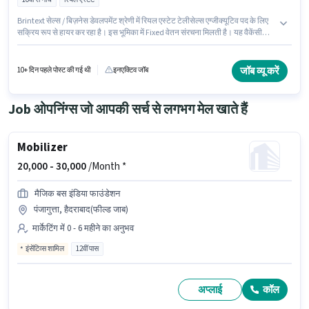
Brintext सेल्स / बिज़नेस डेवलपमेंट श्रेणी में रियल एस्टेट टेलीसेल्स एग्जीक्यूटिव पद के लिए
सक्रिय रूप से हायर कर रहा है। इस भूमिका में Fixed वेतन संरचना मिलती है। यह वैकेंसी
अतापुर, हैदराबाद में है। इस भूमिका के लिए उम्मीदवार के पास लीड जनरेशन होना अनिवार्य है।
इस नौकरी के लिए 10वीं से नीचे योग्यता वाले उम्मीदवार आवेदन कर सकते हैं। यह भूमिका 0 - 3
वर्षो वर्ष के अनुभव वाले के लिए खुली है, मासिक वेतन ₹12000 रहेगा।
जॉब व्यू करें
10+ दिन पहले पोस्ट की गई थी
इनएक्टिव जॉब
Job ओपनिंग्स जो आपकी सर्च से लगभग मेल खाते हैं
Mobilizer
20,000 -
30,000
/Month *
मैजिक बस इंडिया फाउंडेशन
पंजागुत्ता, हैदराबाद(फील्ड जाब)
मार्केटिंग में 0 - 6 महीने का अनुभव
इंसेंटिव्स शामिल
12वीं पास
अप्लाई
कॉल