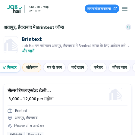
A Naukri Group
हायर लोकल स्टाफ
company
अतापुर, हैदराबाद में Brintext जॉब्स
Brintext
Job Hai पर नवीनतम अतापुर, हैदराबाद में Brintext जॉब्स के लिए आवेदन करें!
भर्तीकर्ता के पास आपके क्षेत्र में तत्काल रिक्तियां हैं।
और जानें
फिल्टर
लोकेशन
घर से काम
पार्ट टाइम
फ्रेशर
फील्ड जाब
सेल्स रियल एस्टेट टेलीसेल्स एग्जीक्यूटिव
₹ 8,000 - 12,000
per महीना
Brintext
अतापुर, हैदराबाद
स्किल्स
:
लीड जनरेशन
10वीं से नीचे
रियल एस्टेट