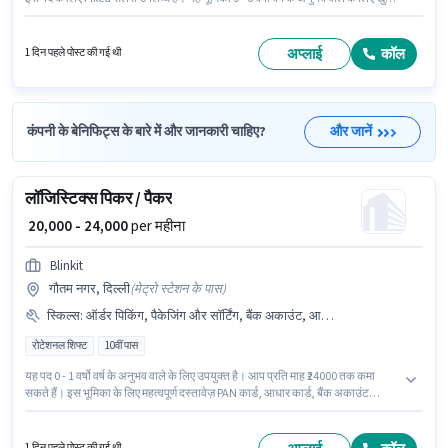
है, मासिक वेतन ₹22000 रहेगा। इस पद के लिए उम्मीदवार के पास 10वीं पास डिग्री/सर्टिफिकेट
होना अनिवार्य है। यह नौकरी सेक्टर 150, नोएडा में स्थित है। Blinkit वेयरहाउस श्रेणी में
पिकर / पैकर पद के लिए सक्रिय रूप से हायर कर रहा है।
अप्लाई
कॉल
1 दिन पहले पोस्ट की गई थी
कंपनी के बेनिफिट्स के बारे में और जानकारी चाहिए?
और जानें
लॉजिस्टिक्स पिकर / पैकर
₹ 20,000 - 24,000
per महीना
Blinkit
गौतम नगर, दिल्ली
(
मेट्रो स्टेशन के पास
)
स्किल्स
:
ऑर्डर पिकिंग, पैकेजिंग और सॉर्टिंग, बैंक अकाउंट, आधार कार्ड, PAN कार्ड, ऑर्डर प्रोसेसिंग
रोटेशनल शिफ्ट
10वीं पास
यह पद 0 - 1 वर्षो वर्ष के अनुभव वाले के लिए उपयुक्त है। आप प्रति माह ₹24000 तक कमा
सकते हैं। इस भूमिका के लिए महत्वपूर्ण दस्तावेज़ PAN कार्ड, आधार कार्ड, बैंक अकाउंट
आवश्यक हैं। आवेदकों के पास कम से कम 10वीं पास डिग्री या सर्टिफिकेट होना चाहिए। इस
भूमिका के लिए आवेदक के पास ऑर्डर पिकिंग, ऑर्डर प्रोसेसिंग, पैकेजिंग और सॉर्टिंग जैसी
स्किल्स होनी चाहिए। यह भूमिका फुल टाइम की है, रोटेशनल शिफ्ट के साथ और 6 days
1 दिन पहले पोस्ट की गई थी