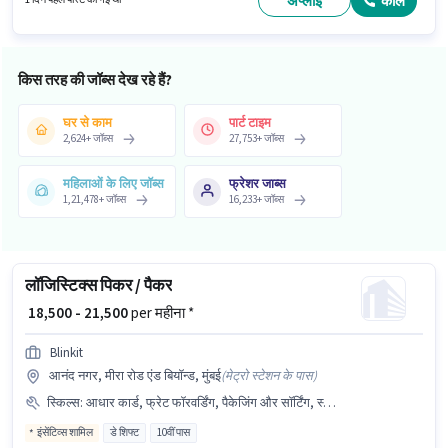
अप्लाई
कॉल
working प्रति सप्ताह है। इस पद के लिए Fixed सैलरी उपलब्ध है।
किस तरह की जॉब्स देख रहे हैं?
घर से काम
पार्ट टाइम
2,624
+
जॉब्स
27,753
+
जॉब्स
महिलाओं के लिए जॉब्स
फ्रेशर जाब्स
1,21,478
+
जॉब्स
16,233
+
जॉब्स
लॉजिस्टिक्स पिकर / पैकर
₹ 18,500 - 21,500
per महीना *
Blinkit
आनंद नगर, मीरा रोड एंड बियॉन्ड, मुंबई
(
मेट्रो स्टेशन के पास
)
स्किल्स
:
आधार कार्ड, फ्रेट फॉरवर्डिंग, पैकेजिंग और सॉर्टिंग, स्टॉक टेकिंग, ऑर्डर प्रोसेसिंग, ऑर्डर पिकिंग, बैंक अकाउंट, PAN कार्ड, इन्वेंटरी कंट्रोल
इंसेंटिव्स शामिल
डे शिफ्ट
10वीं पास