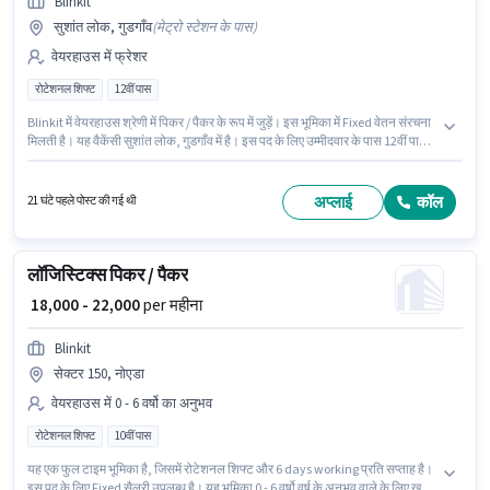
Blinkit
सुशांत लोक, गुडगाँव
(
मेट्रो स्टेशन के पास
)
वेयरहाउस में फ्रेशर
रोटेशनल शिफ्ट
12वीं पास
Blinkit में वेयरहाउस श्रेणी में पिकर / पैकर के रूप में जुड़ें। इस भूमिका में Fixed वेतन संरचना
मिलती है। यह वैकेंसी सुशांत लोक, गुडगाँव में है। इस पद के लिए उम्मीदवार के पास 12वीं पास
डिग्री/सर्टिफिकेट होना अनिवार्य है। यह भूमिका फ्रेशर के लिए खुली है, मासिक वेतन ₹22000
रहेगा। यह एक फुल टाइम भूमिका है, जिसमें रोटेशनल शिफ्ट और 6 days working प्रति
सप्ताह है।
अप्लाई
कॉल
21 घंटे पहले पोस्ट की गई थी
लॉजिस्टिक्स पिकर / पैकर
₹ 18,000 - 22,000
per महीना
Blinkit
सेक्टर 150, नोएडा
वेयरहाउस में 0 - 6 वर्षो का अनुभव
रोटेशनल शिफ्ट
10वीं पास
यह एक फुल टाइम भूमिका है, जिसमें रोटेशनल शिफ्ट और 6 days working प्रति सप्ताह है।
इस पद के लिए Fixed सैलरी उपलब्ध है। यह भूमिका 0 - 6 वर्षो वर्ष के अनुभव वाले के लिए खुली