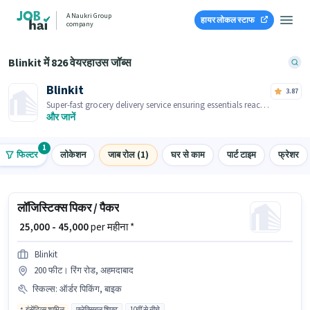
A Naukri Group
हायर लोकल स्टाफ
company
Blinkit में 826 वेयरहाउस जॉब्स
Blinkit
3.87
Super-fast grocery delivery service ensuring essentials reach
you within minutes.
और जानें
1
फिल्टर
लोकेशन
जाब रोल (1)
घर से काम
पार्ट टाइम
फ्रेशर
लॉजिस्टिक्स पिकर / पैकर
₹ 25,000 - 45,000
per महीना *
Blinkit
200 फीट। रिंग रोड, अहमदाबाद
स्किल्स
:
ऑर्डर पिकिंग, बाइक
इंसेंटिव्स शामिल
फ्लेक्सिबल शिफ्ट
10वीं से नीचे