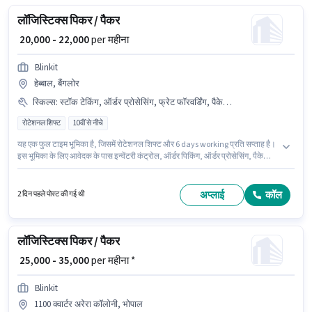
लॉजिस्टिक्स पिकर / पैकर
₹ 20,000 - 22,000
per महीना
Blinkit
हेब्बाल, बैंगलोर
स्किल्स
:
स्टॉक टेकिंग, ऑर्डर प्रोसेसिंग, फ्रेट फॉरवर्डिंग, पैकेजिंग और सॉर्टिंग, ऑर्डर पिकिंग, इन्वेंटरी कंट्रोल
रोटेशनल शिफ्ट
10वीं से नीचे
यह एक फुल टाइम भूमिका है, जिसमें रोटेशनल शिफ्ट और 6 days working प्रति सप्ताह है।
इस भूमिका के लिए आवेदक के पास इन्वेंटरी कंट्रोल, ऑर्डर पिकिंग, ऑर्डर प्रोसेसिंग, पैकेजिंग
और सॉर्टिंग, स्टॉक टेकिंग, फ्रेट फॉरवर्डिंग जैसी स्किल्स होनी चाहिए। यह भूमिका 0 - 6+ वर्षो
वर्ष के अनुभव वाले के लिए खुली है, मासिक वेतन ₹22000 रहेगा। इंश्योरेंस, मेडिकल बेनिफिट्स
पद और कंपनी की नीतियों के अनुसार दिए जा सकते हैं। 10वीं से नीचे योग्यता वाले उम्मीदवार
अप्लाई
कॉल
2 दिन पहले पोस्ट की गई थी
इस भूमिका के लिए उपयुक्त हैं। इस भूमिका में Fixed वेतन संरचना मिलती है।
लॉजिस्टिक्स पिकर / पैकर
₹ 25,000 - 35,000
per महीना *
Blinkit
1100 क्वार्टर अरेरा कॉलोनी, भोपाल