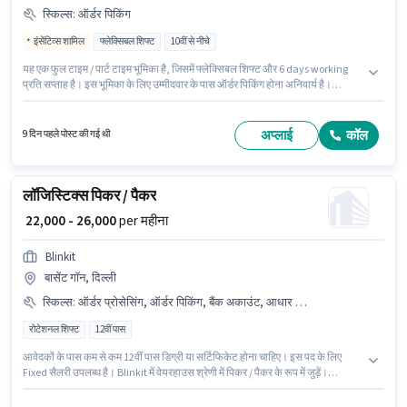
स्किल्स
:
ऑर्डर पिकिंग
इंसेंटिव्स शामिल
फ्लेक्सिबल शिफ्ट
10वीं से नीचे
यह एक फुल टाइम / पार्ट टाइम भूमिका है, जिसमें फ्लेक्सिबल शिफ्ट और 6 days working
प्रति सप्ताह है। इस भूमिका के लिए उम्मीदवार के पास ऑर्डर पिकिंग होना अनिवार्य है।
Blinkit में वेयरहाउस श्रेणी में पिकर / पैकर के रूप में जुड़ें। इस भूमिका के साथ अतिरिक्त लाभ
जैसे इंश्योरेंस, मेडिकल बेनिफिट्स भी मिलेंगे। इस नौकरी के लिए 10वीं से नीचे योग्यता वाले
उम्मीदवार आवेदन कर सकते हैं। इस भूमिका में Fixed + Incentives वेतन संरचना मिलती
अप्लाई
कॉल
9 दिन पहले पोस्ट की गई थी
है।
लॉजिस्टिक्स पिकर / पैकर
₹ 22,000 - 26,000
per महीना
Blinkit
बासेंट गॉन, दिल्ली
स्किल्स
:
ऑर्डर प्रोसेसिंग, ऑर्डर पिकिंग, बैंक अकाउंट, आधार कार्ड, बाइक, इन्वेंटरी कंट्रोल, 2-व्हीलर ड्राइविंग लाइसेंस, PAN कार्ड, पैकेजिंग और सॉर्टिंग, स्टॉक टेकिंग
रोटेशनल शिफ्ट
12वीं पास
आवेदकों के पास कम से कम 12वीं पास डिग्री या सर्टिफिकेट होना चाहिए। इस पद के लिए
Fixed सैलरी उपलब्ध है। Blinkit में वेयरहाउस श्रेणी में पिकर / पैकर के रूप में जुड़ें।
इंश्योरेंस, PF पद और कंपनी की नीतियों के अनुसार दिए जा सकते हैं। यह भूमिका 0 - 3 वर्षो वर्ष
के अनुभव वाले के लिए खुली है, मासिक वेतन ₹26000 रहेगा। इस भूमिका के लिए महत्वपूर्ण