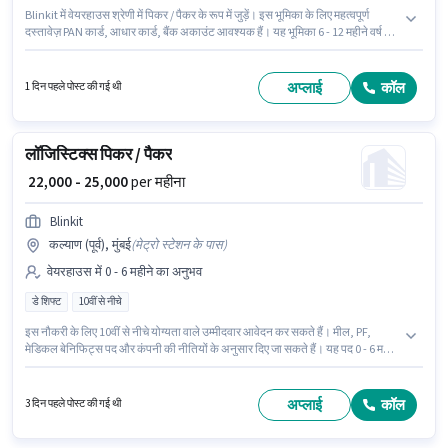
Blinkit में वेयरहाउस श्रेणी में पिकर / पैकर के रूप में जुड़ें। इस भूमिका के लिए महत्वपूर्ण
दस्तावेज़ PAN कार्ड, आधार कार्ड, बैंक अकाउंट आवश्यक हैं। यह भूमिका 6 - 12 महीने वर्ष के
अनुभव वाले के लिए खुली है, मासिक वेतन ₹21500 रहेगा। इस भूमिका के साथ अतिरिक्त लाभ
जैसे इंश्योरेंस भी मिलेंगे। इस पद के लिए उम्मीदवार के पास 10वीं पास डिग्री/सर्टिफिकेट होना
अनिवार्य है। इस भूमिका में Fixed + Incentives वेतन संरचना मिलती है।
अप्लाई
कॉल
1 दिन पहले पोस्ट की गई थी
लॉजिस्टिक्स पिकर / पैकर
₹ 22,000 - 25,000
per महीना
Blinkit
कल्याण (पूर्व), मुंबई
(
मेट्रो स्टेशन के पास
)
वेयरहाउस में 0 - 6 महीने का अनुभव
डे शिफ्ट
10वीं से नीचे
इस नौकरी के लिए 10वीं से नीचे योग्यता वाले उम्मीदवार आवेदन कर सकते हैं। मील, PF,
मेडिकल बेनिफिट्स पद और कंपनी की नीतियों के अनुसार दिए जा सकते हैं। यह पद 0 - 6 महीने
वर्ष के अनुभव वाले के लिए उपयुक्त है। आप प्रति माह ₹25000 तक कमा सकते हैं। इस पद के
लिए Fixed सैलरी उपलब्ध है। Blinkit में वेयरहाउस श्रेणी में पिकर / पैकर के रूप में जुड़ें। यह
भूमिका फुल टाइम की है, डे शिफ्ट के साथ और 6 days working प्रति सप्ताह है।
अप्लाई
कॉल
3 दिन पहले पोस्ट की गई थी