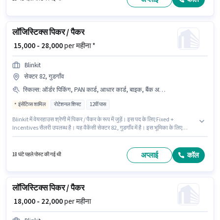
लॉजिस्टिक्स पिकर / पैकर
₹ 15,000 - 28,000
per महीना *
Blinkit
सेक्टर 82, गुडगाँव
स्किल्स
:
ऑर्डर पिकिंग, PAN कार्ड, आधार कार्ड, बाइक, बैंक अकाउंट, पैकेजिंग और सॉर्टिंग, ऑर्डर प्रोसेसिंग
इंसेंटिव्स शामिल
रोटेशनल शिफ्ट
12वीं पास
Blinkit में वेयरहाउस श्रेणी में पिकर / पैकर के रूप में जुड़ें। इस पद के लिए Fixed +
Incentives सैलरी उपलब्ध है। यह वैकेंसी सेक्टर 82, गुडगाँव में है। इस भूमिका के लिए
महत्वपूर्ण दस्तावेज़ PAN कार्ड, आधार कार्ड, बैंक अकाउंट आवश्यक हैं। आवेदकों के पास कम
से कम 12वीं पास डिग्री या सर्टिफिकेट होना चाहिए। इंश्योरेंस, PF, मेडिकल बेनिफिट्स पद
और कंपनी की नीतियों के अनुसार दिए जा सकते हैं।
अप्लाई
कॉल
18 घंटे पहले पोस्ट की गई थी
लॉजिस्टिक्स पिकर / पैकर
₹ 18,000 - 22,000
per महीना