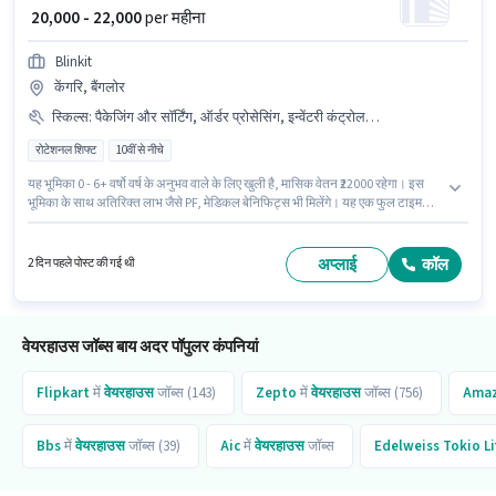
₹ 20,000 - 22,000
per महीना
Blinkit
केंगरि, बैंगलोर
स्किल्स
:
पैकेजिंग और सॉर्टिंग, ऑर्डर प्रोसेसिंग, इन्वेंटरी कंट्रोल, फ्रेट फॉरवर्डिंग, स्टॉक टेकिंग, ऑर्डर पिकिंग
रोटेशनल शिफ्ट
10वीं से नीचे
यह भूमिका 0 - 6+ वर्षो वर्ष के अनुभव वाले के लिए खुली है, मासिक वेतन ₹22000 रहेगा। इस
भूमिका के साथ अतिरिक्त लाभ जैसे PF, मेडिकल बेनिफिट्स भी मिलेंगे। यह एक फुल टाइम
भूमिका है, जिसमें रोटेशनल शिफ्ट और 6 days working प्रति सप्ताह है। इस भूमिका के लिए
आवेदक के पास इन्वेंटरी कंट्रोल, ऑर्डर पिकिंग, ऑर्डर प्रोसेसिंग, पैकेजिंग और सॉर्टिंग, स्टॉक
टेकिंग, फ्रेट फॉरवर्डिंग जैसी स्किल्स होनी चाहिए। यह नौकरी केंगरि, बैंगलोर में स्थित है। इस
अप्लाई
कॉल
2 दिन पहले पोस्ट की गई थी
पद के लिए Fixed सैलरी उपलब्ध है।
वेयरहाउस जॉब्स बाय अदर पॉपुलर कंपनियां
Flipkart
में
वेयरहाउस
जॉब्स (143)
Zepto
में
वेयरहाउस
जॉब्स (756)
Ama
Bbs
में
वेयरहाउस
जॉब्स (39)
Aic
में
वेयरहाउस
जॉब्स
Edelweiss Tokio Li