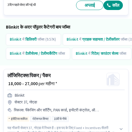
दस्तावेज़ PAN कार्ड, आधार कार्ड, 2-व्हीलर ड्राइविंग लाइसेंस, बैंक अकाउंट आवश्यक हैं।
अप्लाई
कॉल
3 दिन पहले पोस्ट की गई थी
Blinkit के अदर पॉपुलर कैटेगरी बाय जॉब्स
Blinkit
में
डिलिवरी
जॉब्स (9.57K)
Blinkit
में
ग्राहक सहायता / टेलीकॉलर
जॉब्स (3
Blinkit
में
टेलीसेल्स / टेलीमार्केटिंग
जॉब्स
Blinkit
में
रिटेल/ काउंटर सेल्स
जॉब्स
लॉजिस्टिक्स पिकर / पैकर
₹ 18,000 - 27,000
per महीना *
Blinkit
सेक्टर 37, नोएडा
स्किल्स
:
पैकेजिंग और सॉर्टिंग, PAN कार्ड, इन्वेंटरी कंट्रोल, ऑर्डर पिकिंग, आधार कार्ड, ऑर्डर प्रोसेसिंग
इंसेंटिव्स शामिल
रोटेशनल शिफ्ट
10वीं से नीचे
यह नौकरी सेक्टर 37, नोएडा में स्थित है। इस पद के लिए Fixed + Incentives सैलरी