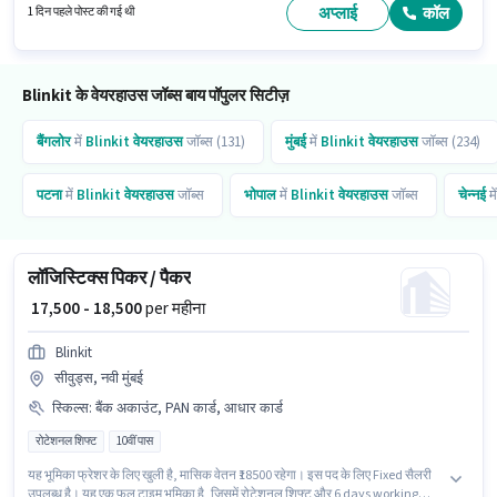
भूमिका के लिए उपयुक्त हैं। इस भूमिका के लिए महत्वपूर्ण दस्तावेज़ PAN कार्ड, आधार कार्ड,
अप्लाई
कॉल
1 दिन पहले पोस्ट की गई थी
बैंक अकाउंट आवश्यक हैं।
Blinkit के वेयरहाउस जॉब्स बाय पॉपुलर सिटीज़
बैंगलोर
में
Blinkit
वेयरहाउस
जॉब्स (131)
मुंबई
में
Blinkit
वेयरहाउस
जॉब्स (234)
पटना
में
Blinkit
वेयरहाउस
जॉब्स
भोपाल
में
Blinkit
वेयरहाउस
जॉब्स
चेन्नई
मे
लॉजिस्टिक्स पिकर / पैकर
₹ 17,500 - 18,500
per महीना
Blinkit
सीवुड्स, नवी मुंबई
स्किल्स
:
बैंक अकाउंट, PAN कार्ड, आधार कार्ड
रोटेशनल शिफ्ट
10वीं पास
यह भूमिका फ्रेशर के लिए खुली है, मासिक वेतन ₹18500 रहेगा। इस पद के लिए Fixed सैलरी
उपलब्ध है। यह एक फुल टाइम भूमिका है, जिसमें रोटेशनल शिफ्ट और 6 days working