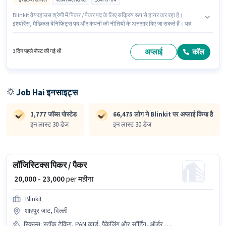
Blinkit वेयरहाउस श्रेणी में पिकर / पैकर पद के लिए सक्रिय रूप से हायर कर रहा है।
इंश्योरेंस, मेडिकल बेनिफिट्स पद और कंपनी की नीतियों के अनुसार दिए जा सकते हैं। यह
वैकेंसी 200 फीट। रिंग रोड, अहमदाबाद में है। इस भूमिका के लिए उम्मीदवार के पास ऑर्डर
पिकिंग होना अनिवार्य है। 10वीं से नीचे योग्यता वाले उम्मीदवार इस भूमिका के लिए उपयुक्त हैं।
इस जॉब के लिए बाइक का उपलब्ध होना आवश्यक है।
अप्लाई
कॉल
3 दिन पहले पोस्ट की गई थी
Job Hai इनसाइट्स
1,777 जॉब्स पोस्टेड
66,475 लोग ने Blinkit पर अप्लाई किया है
इन लास्ट 30 डेज
इन लास्ट 30 डेज
लॉजिस्टिक्स पिकर / पैकर
₹ 20,000 - 23,000
per महीना
Blinkit
शाहपुर जाट, दिल्ली
स्किल्स
:
स्टॉक टेकिंग, PAN कार्ड, पैकेजिंग और सॉर्टिंग, ऑर्डर पिकिंग, बाइक, बैंक अकाउंट, 2-व्हीलर ड्राइविंग लाइसेंस, इन्वेंटरी कंट्रोल, आधार कार्ड, ऑर्डर प्रोसेसिंग