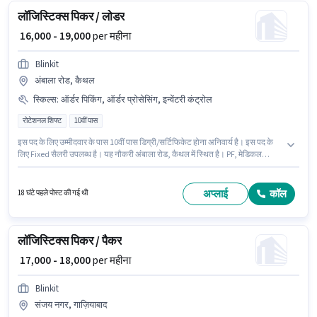
लॉजिस्टिक्स पिकर / लोडर
₹ 16,000 - 19,000
per महीना
Blinkit
अंबाला रोड, कैथल
स्किल्स
:
ऑर्डर पिकिंग, ऑर्डर प्रोसेसिंग, इन्वेंटरी कंट्रोल
रोटेशनल शिफ्ट
10वीं पास
इस पद के लिए उम्मीदवार के पास 10वीं पास डिग्री/सर्टिफिकेट होना अनिवार्य है। इस पद के
लिए Fixed सैलरी उपलब्ध है। यह नौकरी अंबाला रोड, कैथल में स्थित है। PF, मेडिकल
बेनिफिट्स पद और कंपनी की नीतियों के अनुसार दिए जा सकते हैं। यह भूमिका फुल टाइम की
है, रोटेशनल शिफ्ट के साथ और 6 days working प्रति सप्ताह है। इस भूमिका के लिए
उम्मीदवार के पास इन्वेंटरी कंट्रोल, ऑर्डर पिकिंग, ऑर्डर प्रोसेसिंग होना अनिवार्य है।
अप्लाई
कॉल
18 घंटे पहले पोस्ट की गई थी
लॉजिस्टिक्स पिकर / पैकर
₹ 17,000 - 18,000
per महीना
Blinkit
संजय नगर, गाज़ियाबाद