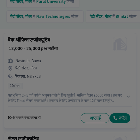
पैटो सेंटर
,
गोआ
में
Parul University
जॉब्स
पैटो सेंटर
,
गोआ
में
Navi Technologies
जॉब्स
पैटो सेंटर
,
गोआ
में
Blinkit
जॉब्स
बैक ऑफिस एग्जीक्यूटिव
₹ 18,000 - 25,000
per महीना
Navinder Bawa
पैटो सेंटर, गोआ
स्किल्स
:
MS Excel
12वीं पास
यह भूमिका 2 - 5 वर्षो वर्ष के अनुभव वाले के लिए खुली है, मासिक वेतन ₹25000 रहेगा। इस पद
के लिए Fixed सैलरी उपलब्ध है। इस पद के लिए उम्मीदवार के पास 12वीं पास डिग्री/
सर्टिफिकेट होना अनिवार्य है। इस भूमिका के लिए आवेदक के पास MS Excel जैसी स्किल्स
होनी चाहिए। यह नौकरी पैटो सेंटर, गोआ में स्थित है। Navinder Bawa में बैक ऑफिस /
डेटा एंट्री श्रेणी में बैक ऑफिस एग्जीक्यूटिव के रूप में जुड़ें।
अप्लाई
कॉल
10+ दिन पहले पोस्ट की गई थी
सेल्स एग्जीक्यूटिव