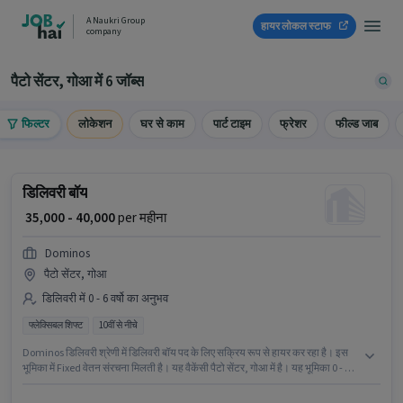
A Naukri Group
हायर लोकल स्टाफ
company
पैटो सेंटर, गोआ में 6 जॉब्स
फिल्टर
लोकेशन
घर से काम
पार्ट टाइम
फ्रेशर
फील्ड जाब
डिलिवरी बॉय
₹ 35,000 - 40,000
per महीना
Dominos
पैटो सेंटर, गोआ
डिलिवरी में 0 - 6 वर्षो का अनुभव
फ्लेक्सिबल शिफ्ट
10वीं से नीचे
Dominos डिलिवरी श्रेणी में डिलिवरी बॉय पद के लिए सक्रिय रूप से हायर कर रहा है। इस
भूमिका में Fixed वेतन संरचना मिलती है। यह वैकेंसी पैटो सेंटर, गोआ में है। यह भूमिका 0 - 6
वर्षो वर्ष के अनुभव वाले के लिए खुली है, मासिक वेतन ₹40000 रहेगा। 10वीं से नीचे योग्यता वाले
उम्मीदवार इस भूमिका के लिए उपयुक्त हैं। यह एक फुल टाइम भूमिका है, जिसमें फ्लेक्सिबल