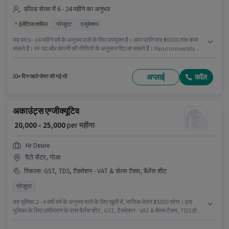
फ़ील्ड सेल्स में 6 - 24 महीने का अनुभव
इंसेंटिव्स शामिल
ग्रेजुएट
एजुकेशन
यह पद 6 - 24 महीने वर्ष के अनुभव वाले के लिए उपयुक्त है। आप प्रति माह ₹30000 तक कमा
सकते हैं। PF पद और कंपनी की नीतियों के अनुसार दिए जा सकते हैं। Parul University में
फ़ील्ड सेल्स श्रेणी में एडमिशन काउंसलर के रूप में जुड़ें। इस पद के लिए Fixed + Incentives
सैलरी उपलब्ध है। आवेदकों के पास कम से कम ग्रेजुएट डिग्री या सर्टिफिकेट होना चाहिए। यह
नौकरी पैटो सेंटर, गोआ में स्थित है।
अप्लाई
कॉल
10+ दिन पहले पोस्ट की गई थी
अकाउंट्स एग्जीक्यूटिव
₹ 20,000 - 25,000
per महीना
Hr Desire
पैटो सेंटर, गोआ
स्किल्स
:
GST, TDS, टैक्सेशन - VAT & सेल्स टैक्स, बैलेंस शीट
ग्रेजुएट
यह भूमिका 2 - 4 वर्षो वर्ष के अनुभव वाले के लिए खुली है, मासिक वेतन ₹25000 रहेगा। इस
भूमिका के लिए उम्मीदवार के पास बैलेंस शीट, GST, टैक्सेशन - VAT & सेल्स टैक्स, TDS होना
अनिवार्य है। आवेदकों के पास कम से कम ग्रेजुएट डिग्री या सर्टिफिकेट होना चाहिए। इस पद
के लिए Fixed सैलरी उपलब्ध है। यह नौकरी पैटो सेंटर, गोआ में स्थित है। Hr Desire