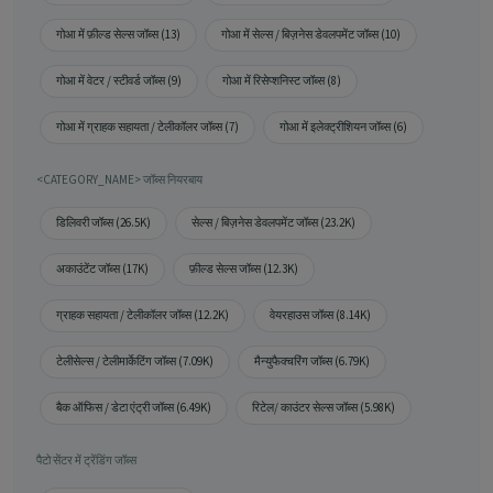
गोआ में फ़ील्ड सेल्स जॉब्स (13)
गोआ में सेल्स / बिज़नेस डेवलपमेंट जॉब्स (10)
गोआ में वेटर / स्टीवर्ड जॉब्स (9)
गोआ में रिसेप्शनिस्ट जॉब्स (8)
गोआ में ग्राहक सहायता / टेलीकॉलर जॉब्स (7)
गोआ में इलेक्ट्रीशियन जॉब्स (6)
<CATEGORY_NAME> जॉब्स नियरबाय
डिलिवरी जॉब्स (26.5K)
सेल्स / बिज़नेस डेवलपमेंट जॉब्स (23.2K)
अकाउंटेंट जॉब्स (17K)
फ़ील्ड सेल्स जॉब्स (12.3K)
ग्राहक सहायता / टेलीकॉलर जॉब्स (12.2K)
वेयरहाउस जॉब्स (8.14K)
टेलीसेल्स / टेलीमार्केटिंग जॉब्स (7.09K)
मैन्युफैक्चरिंग जॉब्स (6.79K)
बैक ऑफिस / डेटा एंट्री जॉब्स (6.49K)
रिटेल/ काउंटर सेल्स जॉब्स (5.98K)
पैटो सेंटर में ट्रेंडिंग जॉब्स