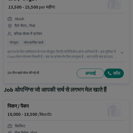
₹ 13,500 - 15,500
per महीना
Akash
पैटो सेंटर, गोआ
फ़ील्ड सेल्स में फ्रेशर
ग्रेजुएट
लोन/क्रेडिट कार्ड
इस पद के लिए उम्मीदवार के पास ग्रेजुएट डिग्री/सर्टिफिकेट होना अनिवार्य है। इस भूमिका में
Fixed वेतन संरचना मिलती है। यह पद फ्रेशर के लिए उपयुक्त है। आप प्रति माह ₹15500 तक
कमा सकते हैं। यह वैकेंसी पैटो सेंटर, गोआ में है। Akash फ़ील्ड सेल्स श्रेणी में सेल्स
एग्जीक्यूटिव पद के लिए सक्रिय रूप से हायर कर रहा है।
अप्लाई
कॉल
10+ दिन पहले पोस्ट की गई थी
Job ओपनिंग्स जो आपकी सर्च से लगभग मेल खाते हैं
पिकर / पैकर
10,000 -
18,500
/Month
ब्लिंकिट