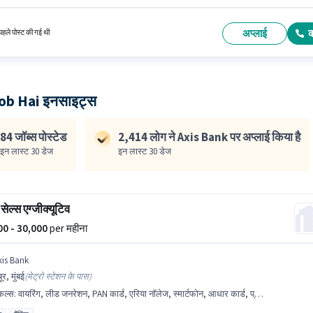
री या सर्टिफिकेट होना चाहिए। यह भूमिका 6 - 60 महीने वर्ष के अनुभव वाले के लिए खुली है, मासिक वेतन ₹80000
अप्लाई
हले पोस्ट की गई थी
ob Hai इनसाइट्स
84 जॉब्स पोस्टेड
2,414 लोग ने Axis Bank पर अप्लाई किया है
इन लास्ट 30 डेज
इन लास्ट 30 डेज
सेल्स एग्जीक्यूटिव
000 - 30,000
per महीना
xis Bank
बूर, मुंबई
(
मेट्रो स्टेशन के पास
)
किल्स
:
वायरिंग, लीड जनरेशन, PAN कार्ड, एरिया नॉलेज, स्मार्टफोन, आधार कार्ड, प्रोडक्ट डेमो