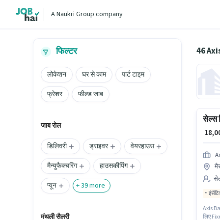
A Naukri Group company
46 Axi
फिल्टर
लोकेशन
घर से काम
पार्ट टाइम
फ्रेशर
फील्ड जाब
सेल्
जाब रोल
₹ 18,
डिलिवरी
ड्राइवर
वेयरहाउस
A
मैन्युफैक्चरिंग
हाउसकीपिंग
मै
से
प्यून
+
39
more
इंसेंट
Axis Ban
मंथली सैलरी
लिए Fixe