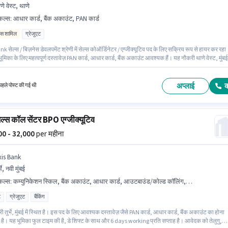
णे वेस्ट, थाणे
किल्स
:
आधार कार्ड, बैंक अकाउंट, PAN कार्ड
िव्स शामिल
ग्रेजुएट
k सेल्स / बिज़नेस डेवलपमेंट श्रेणी में सेल्स कोऑर्डिनेटर / एग्जीक्यूटिव पद के लिए सक्रिय रूप से हायर कर रहा
ूमिका के लिए महत्वपूर्ण दस्तावेज़ PAN कार्ड, आधार कार्ड, बैंक अकाउंट आवश्यक हैं। यह नौकरी थाणे वेस्ट, मुंबई म
ै। इस पद के लिए Fixed + Incentives सैलरी उपलब्ध है। आवेदकों के पास कम से कम ग्रेजुएट डिग्री या
ेट होना चाहिए। यह भूमिका 0 - 2 वर्षो वर्ष के अनुभव वाले के लिए खुली है, मासिक वेतन ₹45000 रहेगा।
अप्लाई
हले पोस्ट की गई थी
ेल्स कॉल सेंटर BPO एग्जीक्यूटिव
000 - 32,000
per महीना
xis Bank
्भे, नवी मुंबई
किल्स
:
कम्युनिकेशन स्किल, बैंक अकाउंट, आधार कार्ड, आउटबाउंड/कोल्ड कॉलिंग, डोमेस्टिक कॉलिंग, वायरिंग, इंटरनेशनल कॉलिंग, PAN कार्ड
ट
ग्रेजुएट
बैंकिंग
 तुर्भे, मुंबई में स्थित है। इस पद के लिए आवश्यक दस्तावेज़ जैसे PAN कार्ड, आधार कार्ड, बैंक अकाउंट का होना
य है। यह भूमिका फुल टाइम की है, डे शिफ्ट के साथ और 6 days working प्रति सप्ताह है। आवेदक को तेलुगु,