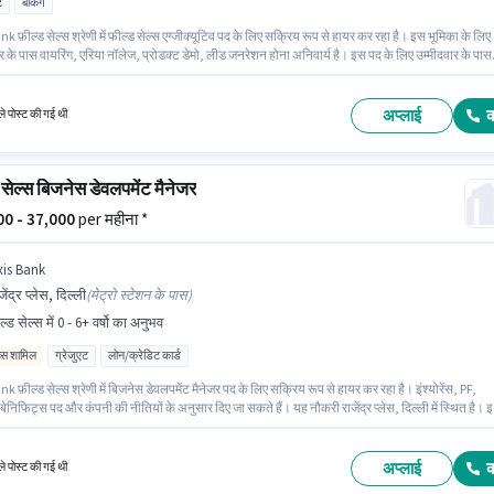
ट
बैंकिंग
k फ़ील्ड सेल्स श्रेणी में फील्ड सेल्स एग्जीक्यूटिव पद के लिए सक्रिय रूप से हायर कर रहा है। इस भूमिका के लिए
र के पास वायरिंग, एरिया नॉलेज, प्रोडक्ट डेमो, लीड जनरेशन होना अनिवार्य है। इस पद के लिए उम्मीदवार के पास
 डिग्री/सर्टिफिकेट होना अनिवार्य है। इंश्योरेंस, PF, मेडिकल बेनिफिट्स पद और कंपनी की नीतियों के अनुसार दि
हैं। यह वैकेंसी चेंबूर, मुंबई में है। इस भूमिका के लिए आवेदन करने हेतु उम्मीदवार के पास स्मार्टफोन होना चाहिए।
अप्लाई
े पोस्ट की गई थी
 सेल्स बिजनेस डेवलपमेंट मैनेजर
000 - 37,000
per महीना *
xis Bank
जेंद्र प्लेस, दिल्ली
(
मेट्रो स्टेशन के पास
)
ल्ड सेल्स में 0 - 6+ वर्षो का अनुभव
िव्स शामिल
ग्रेजुएट
लोन/क्रेडिट कार्ड
k फ़ील्ड सेल्स श्रेणी में बिजनेस डेवलपमेंट मैनेजर पद के लिए सक्रिय रूप से हायर कर रहा है। इंश्योरेंस, PF,
ेनिफिट्स पद और कंपनी की नीतियों के अनुसार दिए जा सकते हैं। यह नौकरी राजेंद्र प्लेस, दिल्ली में स्थित है। 
िए Fixed + Incentives सैलरी उपलब्ध है। आवेदकों के पास कम से कम ग्रेजुएट डिग्री या सर्टिफिकेट होना चाह
ा 0 - 6+ वर्षो वर्ष के अनुभव वाले के लिए खुली है, मासिक वेतन ₹37000 रहेगा।
अप्लाई
े पोस्ट की गई थी