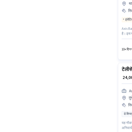
था
स्
इंसेंट
Axis Ban
है। इस भ
स्थित ह
सर्टिफिक
10+ दिन प
टेलीस
₹ 24,
A
तुर
स्
डे शिफ्
यह नौकरी
अनिवार्