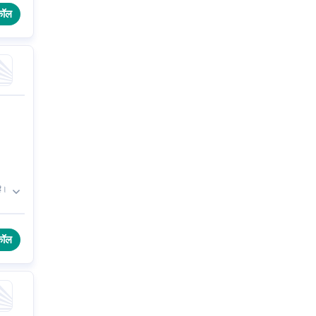
कॉल
है।
कॉल