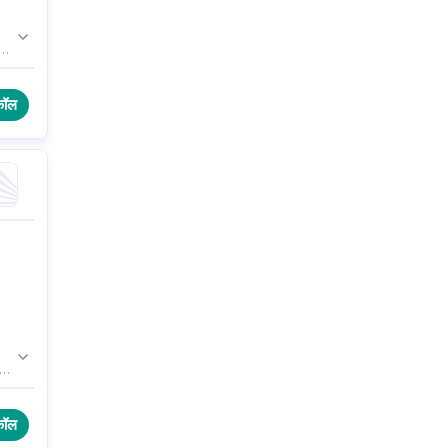
ए
कॉल
इस
िए।
कॉल