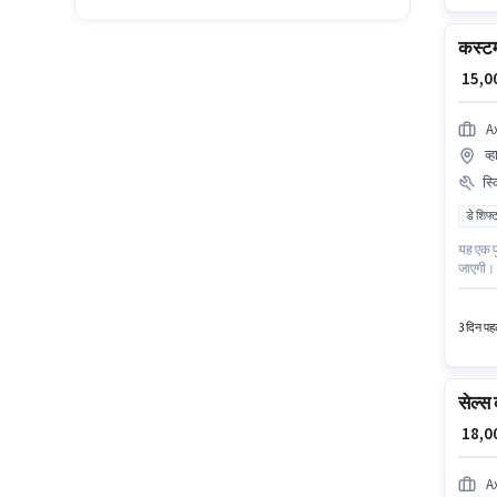
कस्टमर
₹ 15,
A
व्
स्
डे शिफ्
यह एक फु
जाएगी। A
रहा है। 
है। इस 
3 दिन पहल
सेल्स 
₹ 18,
A