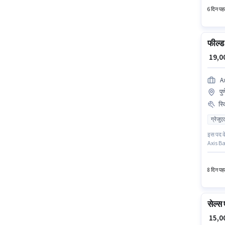
6 दिन पहल
फील्ड
₹ 19,
A
पु
स्
ग्रेजुए
इस पद के
Axis Ban
उम्मीदवा
उपलब्ध 
8 दिन पहल
सेल्स 
₹ 15,