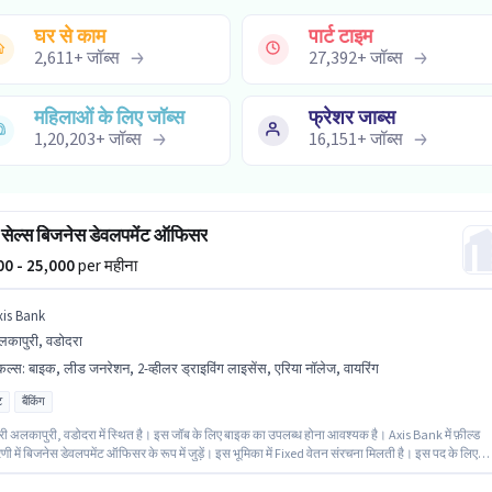
घर से काम
पार्ट टाइम
2,611
+
जॉब्स
27,392
+
जॉब्स
महिलाओं के लिए जॉब्स
फ्रेशर जाब्स
1,20,203
+
जॉब्स
16,151
+
जॉब्स
 सेल्स बिजनेस डेवलपमेंट ऑफिसर
000 - 25,000
per महीना
xis Bank
कापुरी, वडोदरा
किल्स
:
बाइक, लीड जनरेशन, 2-व्हीलर ड्राइविंग लाइसेंस, एरिया नॉलेज, वायरिंग
ट
बैंकिंग
ी अलकापुरी, वडोदरा में स्थित है। इस जॉब के लिए बाइक का उपलब्ध होना आवश्यक है। Axis Bank में फ़ील्ड
रेणी में बिजनेस डेवलपमेंट ऑफिसर के रूप में जुड़ें। इस भूमिका में Fixed वेतन संरचना मिलती है। इस पद के लिए
र के पास ग्रेजुएट डिग्री/सर्टिफिकेट होना अनिवार्य है। इस भूमिका के साथ अतिरिक्त लाभ जैसे इंश्योरेंस, PF भी