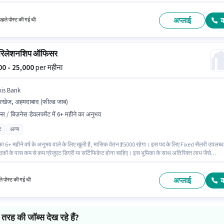
ें धाराप्रवाह होना चाहिए। यह पद 6 - 72 महीने वर्ष के अनुभव वाले के लिए उपयुक्त है। आप प्रति माह ₹32000 तक
े हैं। इस भूमिका के लिए उम्मीदवार के पास डोमेस्टिक कॉलिंग, इंटरनेशनल कॉलिंग, आउटबाउंड/कोल्ड कॉलिंग,
 कम्युनिकेशन स्किल होना अनिवार्य है।
अप्लाई
हले पोस्ट की गई थी
स रिलेशनशिप ऑफिसर
000 - 25,000
per महीना
xis Bank
खेज, अहमदाबाद (फील्ड जाब)
ल्स / बिज़नेस डेवलपमेंट में 6+ महीने का अनुभव
ट
अन्य
ा 6+ महीने वर्ष के अनुभव वाले के लिए खुली है, मासिक वेतन ₹25000 रहेगा। इस पद के लिए Fixed सैलरी उपलब्ध
कों के पास कम से कम ग्रेजुएट डिग्री या सर्टिफिकेट होना चाहिए। इस भूमिका के साथ अतिरिक्त लाभ जैसे
ंस, PF, मेडिकल बेनिफिट्स भी मिलेंगे। यह वैकेंसी सरखेज, अहमदाबाद में है। Axis Bank सेल्स / बिज़नेस डेवलपमें
में रिलेशनशिप ऑफिसर पद के लिए सक्रिय रूप से हायर कर रहा है।
अप्लाई
े पोस्ट की गई थी
तरह की जॉब्स देख रहे हैं?