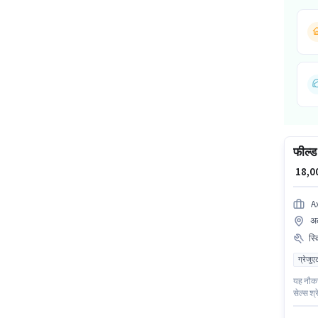
फील्ड
₹ 18,
A
अल
स्
ग्रेजुए
यह नौकर
सेल्स श्
उम्मीदवा
मिलेंगे।