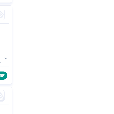
ी
कर
त
कॉल