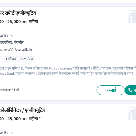
 सपोर्ट एग्जीक्यूटिव
000 - 25,000
per महीना
xis Bank
हाइटफील्ड, बैंगलोर
किल्स
:
डोमेस्टिक कॉलिंग
ट
12वीं पास
B2b सेल्स
ल टाइम भूमिका है, जिसमें डे शिफ्ट और 6 days working प्रति सप्ताह है। हिंदी, कन्नड़ में दक्षता को वरीयता द
xis Bank ग्राहक सहायता / टेलीकॉलर श्रेणी में कस्टमर सपोर्ट एग्जीक्यूटिव पद के लिए सक्रिय रूप से हायर 
इस भूमिका के लिए उम्मीदवार के पास डोमेस्टिक कॉलिंग होना अनिवार्य है। यह नौकरी व्हाइटफील्ड, बैंगलोर में स्थि
पद के लिए Fixed सैलरी उपलब्ध है।
अप्लाई
े पोस्ट की गई थी
कोऑर्डिनेटर / एग्जीक्यूटिव
000 - 45,000
per महीना *
xis Bank