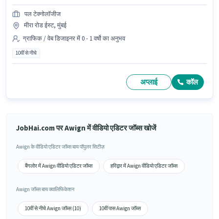
पल टेक्नोलॉजीज
मीरा रोड ईस्ट, मुंबई
ग्राफिक / वेब डिजाइनर में 0 - 1 वर्षो का अनुभव
10वीं से नीचे
अप्लाई
कॉल
JobHai.com पर Awign में वीडियो एडिटर जॉब्स खोजें
Awign के वीडियो एडिटर जॉब्स बाय पॉपुलर सिटीज़
बैंगलोर में Awign वीडियो एडिटर जॉब्स
हरिद्वार में Awign वीडियो एडिटर जॉब्स
Awign जॉब्स बाय क्वालिफिकेशन
10वीं से नीचे Awign जॉब्स (10)
10वीं पास Awign जॉब्स