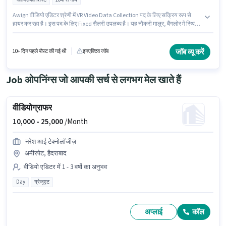
Awign वीडियो एडिटर श्रेणी में VR Video Data Collection पद के लिए सक्रिय रूप से
हायर कर रहा है। इस पद के लिए Fixed सैलरी उपलब्ध है। यह नौकरी मालुर, बैंगलोर में स्थित
है। 10वीं से नीचे योग्यता वाले उम्मीदवार इस भूमिका के लिए उपयुक्त हैं। यह पद 0 - 6+ वर्षो वर्ष
के अनुभव वाले के लिए उपयुक्त है। आप प्रति माह ₹45000 तक कमा सकते हैं। यह एक फुल
टाइम भूमिका है, जिसमें फ्लेक्सिबल शिफ्ट और 6 days working प्रति सप्ताह है।
जॉब व्यू करें
10+ दिन पहले पोस्ट की गई थी
इनएक्टिव जॉब
Job ओपनिंग्स जो आपकी सर्च से लगभग मेल खाते हैं
वीडियोग्राफर
10,000 -
25,000
/Month
नरेश आई टेक्नोलॉजीज़
अमीरपेट, हैदराबाद
वीडियो एडिटर में 1 - 3 वर्षो का अनुभव
Day
ग्रेजुएट
अप्लाई
कॉल