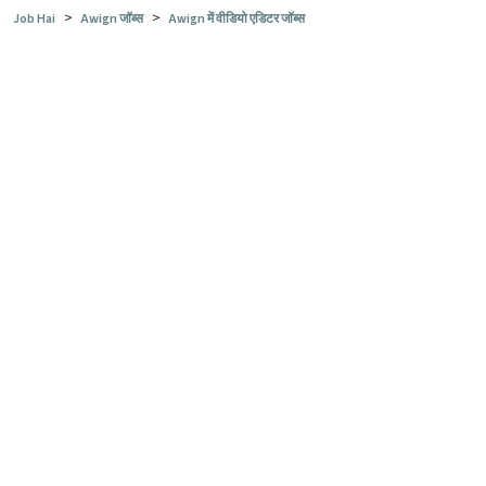
>
>
Job Hai
Awign जॉब्स
Awign में वीडियो एडिटर जॉब्स