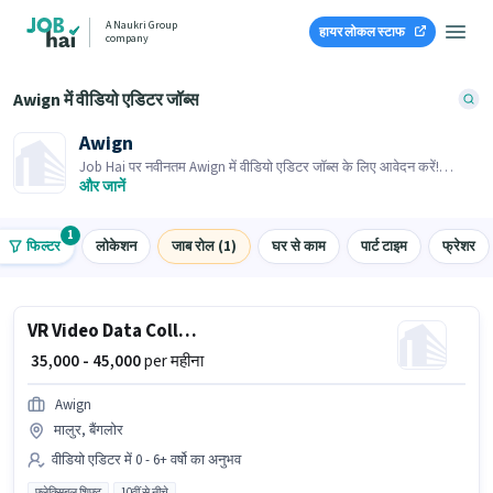
A Naukri Group
हायर लोकल स्टाफ
company
Awign में वीडियो एडिटर जॉब्स
Awign
Job Hai पर नवीनतम Awign में वीडियो एडिटर जॉब्स के लिए आवेदन करें!
भर्तीकर्ता के पास आपके क्षेत्र में तत्काल रिक्तियां हैं।
और जानें
1
फिल्टर
लोकेशन
जाब रोल (1)
घर से काम
पार्ट टाइम
फ्रेशर
VR Video Data Collection
₹ 35,000 - 45,000
per महीना
Awign
मालुर, बैंगलोर
वीडियो एडिटर में 0 - 6+ वर्षो का अनुभव
फ्लेक्सिबल शिफ्ट
10वीं से नीचे