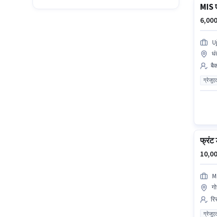
MIS ए
6,000
U
धं
बै
ग्रेजुए
फ्रंट 
10,00
M
गो
रिस
ग्रेजुए