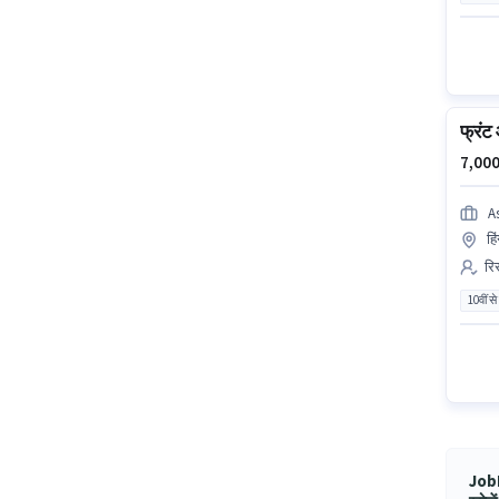
फ्रंट
7,000
A
हि
रिस
10वीं से
JobH