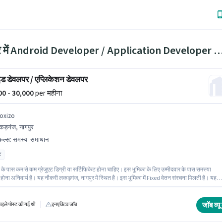
नागपुर में Android Developer / Application Develop
ॉइड डेवलपर / एप्लिकेशन डेवलपर
000 - 30,000
per महीना
oxizo
ड़गंज, नागपुर
किल्स
:
समस्या समाधान
ट
के पास कम से कम ग्रेजुएट डिग्री या सर्टिफिकेट होना चाहिए। इस भूमिका के लिए उम्मीदवार के पास समस्या
ोना अनिवार्य है। यह नौकरी लकड़गंज, नागपुर में स्थित है। इस भूमिका में Fixed वेतन संरचना मिलती है। यह
 - 4 वर्षो वर्ष के अनुभव वाले के लिए खुली है, मासिक वेतन ₹30000 रहेगा। Moxizo आईटी / सॉफ्टवेयर / डेटा
 श्रेणी में एंड्रॉइड डेवलपर / एप्लिकेशन डेवलपर पद के लिए सक्रिय रूप से हायर कर रहा है।
जॉब व्यू 
हले पोस्ट की गई थी
इनएक्टिव जॉब