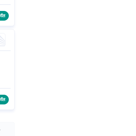
कॉल
कॉल