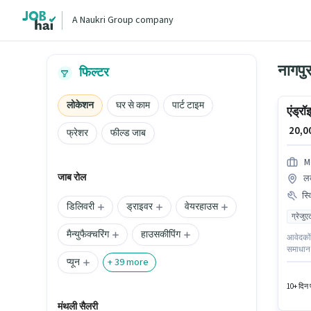
A Naukri Group company
फिल्टर
लोकेशन
घर से काम
पार्ट टाइम
एंड्र
₹ 20,
फ्रेशर
फील्ड जाब
M
जाब रोल
लक
स्
डिलिवरी
ड्राइवर
वेयरहाउस
ग्रेजुए
मैन्युफैक्चरिंग
हाउसकीपिंग
आवेदकों 
समाधान ह
प्यून
भूमिका 2
+
39
more
एनालिसिस
10+ दिन प
मंथली सैलरी