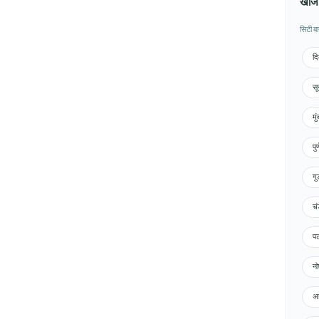
खोजें
सिटी ब
दि
सू
मु
पु
गु
चं
पट
नो
अह