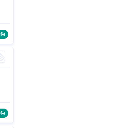
कॉल
कॉल