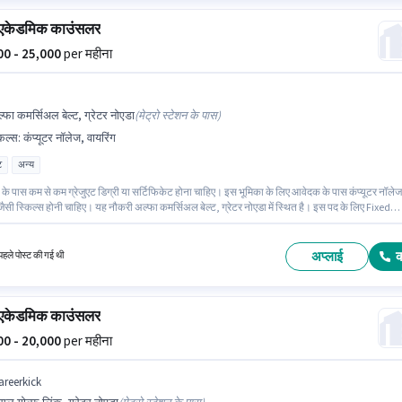
 एकेडमिक काउंसलर
000 - 25,000
per महीना
्फा कमर्सिअल बेल्ट, ग्रेटर नोएडा
(
मेट्रो स्टेशन के पास
)
किल्स
:
कंप्यूटर नॉलेज, वायरिंग
ट
अन्य
के पास कम से कम ग्रेजुएट डिग्री या सर्टिफिकेट होना चाहिए। इस भूमिका के लिए आवेदक के पास कंप्यूटर नॉलेज
जैसी स्किल्स होनी चाहिए। यह नौकरी अल्फा कमर्सिअल बेल्ट, ग्रेटर नोएडा में स्थित है। इस पद के लिए Fixed
पलब्ध है। AJ ENTERPRISES सेल्स / बिज़नेस डेवलपमेंट श्रेणी में अकाडेमिक काउंसलर पद के लिए सक्रिय रूप 
रहा है। यह भूमिका 2 - 5 वर्षो वर्ष के अनुभव वाले के लिए खुली है, मासिक वेतन ₹25000 रहेगा।
अप्लाई
हले पोस्ट की गई थी
 एकेडमिक काउंसलर
000 - 20,000
per महीना
areerkick