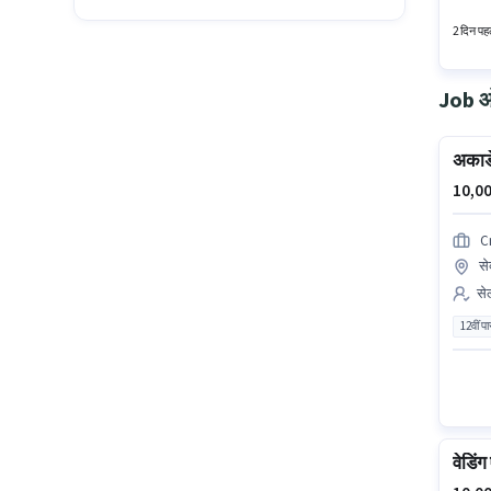
सर्टिफिक
2 दिन पहल
Job ओप
अकाड
10,00
C
से
सेल
12वीं प
वेडिं