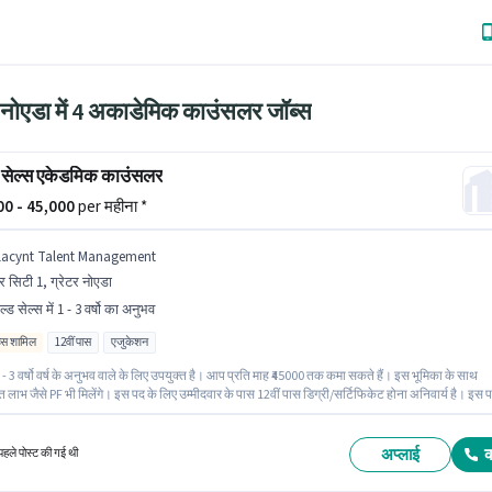
र नोएडा में 4 अकाडेमिक काउंसलर जॉब्स
 सेल्स एकेडमिक काउंसलर
000 - 45,000
per महीना *
lacynt Talent Management
र सिटी 1, ग्रेटर नोएडा
ल्ड सेल्स में 1 - 3 वर्षो का अनुभव
िव्स शामिल
12वीं पास
एजुकेशन
- 3 वर्षो वर्ष के अनुभव वाले के लिए उपयुक्त है। आप प्रति माह ₹45000 तक कमा सकते हैं। इस भूमिका के साथ
 लाभ जैसे PF भी मिलेंगे। इस पद के लिए उम्मीदवार के पास 12वीं पास डिग्री/सर्टिफिकेट होना अनिवार्य है। इस 
ixed + Incentives सैलरी उपलब्ध है। यह वैकेंसी गौर सिटी 1, ग्रेटर नोएडा में है। Placynt Talent
nt में फ़ील्ड सेल्स श्रेणी में अकाडेमिक काउंसलर के रूप में जुड़ें।
अप्लाई
हले पोस्ट की गई थी