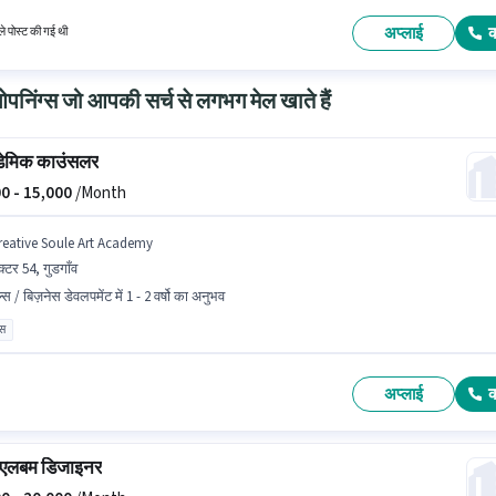
ेट होना अनिवार्य है। यह भूमिका 0 - 2 वर्षो वर्ष के अनुभव वाले के लिए खुली है, मासिक वेतन ₹20000 रहेगा।
अप्लाई
े पोस्ट की गई थी
निंग्स जो आपकी सर्च से लगभग मेल खाते हैं
ेमिक काउंसलर
0 -
15,000
/Month
reative Soule Art Academy
क्टर 54, गुडगाँव
्स / बिज़नेस डेवलपमेंट में 1 - 2 वर्षो का अनुभव
ास
अप्लाई
ग एलबम डिजाइनर