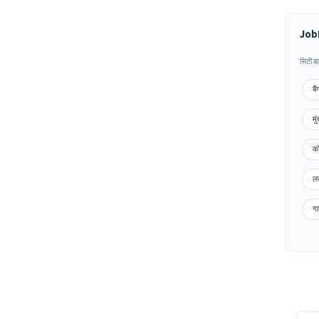
JobH
सिटी ब
बै
मु
को
लख
गा