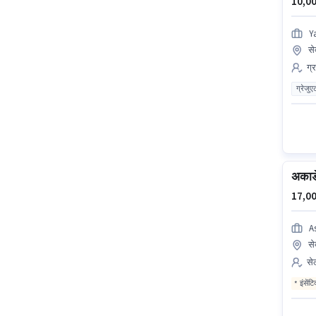
10,00
Y
से
ग्
ग्रेजुए
अकाड
17,00
A
से
सेल
इंसेंट