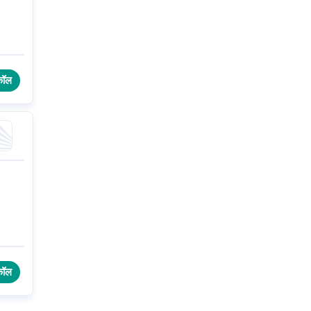
कॉल
कॉल