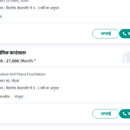
क्टर 15 रोहिणी, दिल्ली
्स / बिज़नेस डेवलपमेंट में 0 - 3 वर्षो का अनुभव
ास
अप्लाई
ेमिक काउंसलर
0 -
27,000
/Month *
urture And Peace Foundation
क्टर 90, नोएडा
्स / बिज़नेस डेवलपमेंट में 0 - 1 वर्षो का अनुभव
िव्स शामिल
ग्रेजुएट
अप्लाई