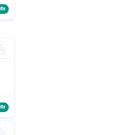
कॉल
कॉल