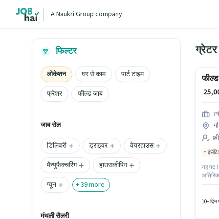
A Naukri Group company
ग्रेट
फिल्टर
लोकेशन
घर से काम
पार्ट टाइम
फील्ड
₹ 25,
फ्रेशर
फील्ड जाब
P
जाब रोल
गौ
फ़ी
डिलिवरी
ड्राइवर
वेयरहाउस
इंसेंट
मैन्युफैक्चरिंग
हाउसकीपिंग
यह पद 1 
अतिरिक्त
प्यून
के लिए F
+
39
more
Manageme
10+ दिन प
मंथली सैलरी