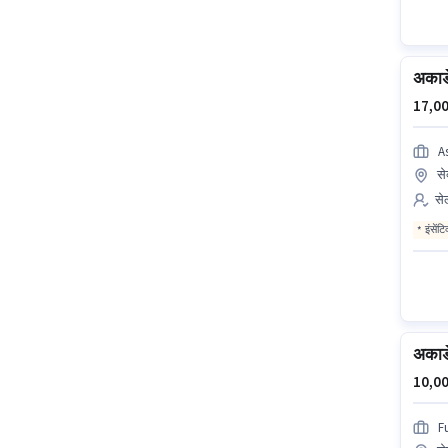
अकाड
17,00
A
से
से
इंसेंट
अकाड
10,00
F