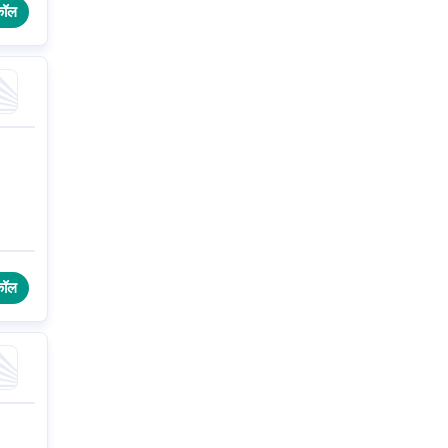
कॉल
कॉल