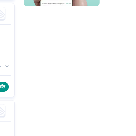
,
से
कॉल