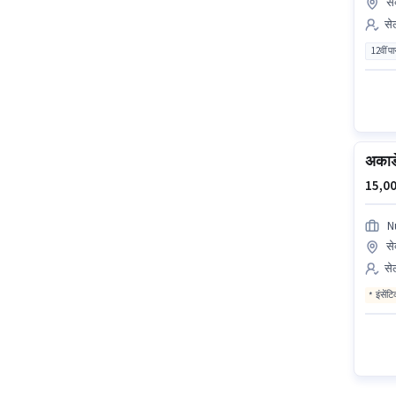
से
सेल
12वीं प
अकाड
15,00
N
से
सेल
इंसेंट