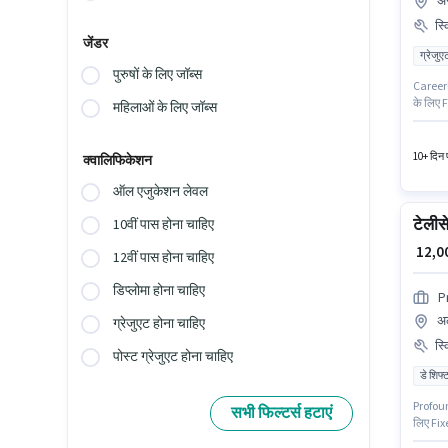
अं
स्
जेंडर
ग्रेजुए
पुरुषों के लिए जॉब्स
Careerk
के लिए F
महिलाओं के लिए जॉब्स
पास कोल
ग्रेजुएट
₹20000 
10+ दिन प
क्वालिफिकेशन
ऑल एजुकेशन लेवल
टेलीस
10वीं पास होना चाहिए
₹ 12,
12वीं पास होना चाहिए
डिप्लोमा होना चाहिए
P
अल
ग्रेजुएट होना चाहिए
स्
पोस्ट ग्रेजुएट होना चाहिए
डे शिफ्
Profound
सभी फिल्टर्स हटाएं
लिए Fixe
पास कंप्