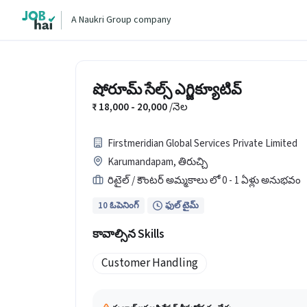
A Naukri Group company
షోరూమ్ సేల్స్ ఎగ్జిక్యూటివ్
18,000 - 20,000
/నెల
Firstmeridian Global Services Private Limited
Karumandapam, తిరుచ్చి
రిటైల్ / కౌంటర్ అమ్మకాలు లో 0 - 1 ఏళ్లు అనుభవం
10 ఓపెనింగ్
ఫుల్ టైమ్
కావాల్సిన Skills
Customer Handling