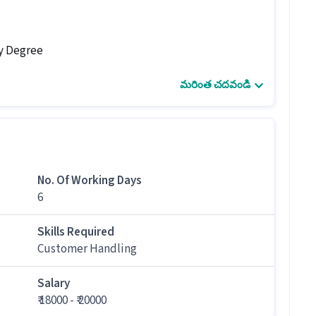
ny Degree
మరింత చదవండి
showroom
 upgrades
nstallation
No. Of Working Days
6
Skills Required
Customer Handling
ు job for candidates with 0 - 1 years of experience.
Salary
మరింత
₹ 18000 - ₹ 20000