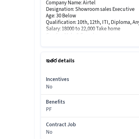
Company Name: Airtel
Designation: Showroom sales Executive
Age: 30 Below
Qualification: 10th, 12th, ITI, Diploma, A
Salary: ₹18000 to ₹22,000 Take home
Gender: Male & Female
Job Role:
Approach walk-in customers inside the 
Promote & sell DTH new connections and
ఇతర details
Explain plans, offers & packages clearly
Collect customer details and coordinate i
Location: All over Tamilnadu
Incentives
urgent hiring in trichy
No
contact : 9003951672 / 7904514290
Benefits
ఇతర details
PF
It is a Full Time రిటైల్ / కౌంటర్ అమ్మకాల
Contract Job
Showroom Sales Executive job గురించి 
No