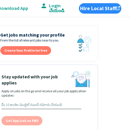
Login
Hire Local Staff
Download App
చేయండి
Get jobs matching your profile
From the list of relevant jobs near to you.
Create Your Profile for free
Stay updated with your job
applies
Apply on jobs on the go and recieve all your job application
updates
Get App Link on SMS