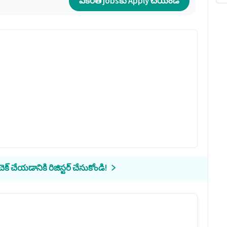
ఏకరీతి jobsకు Apply చేయండి
క్ చేయడానికి రిజిస్టర్ చేసుకోండి!