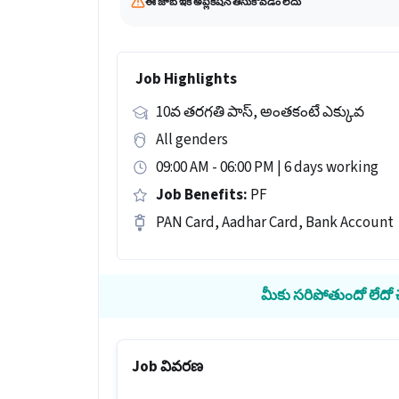
ఈ జాబ్ ఇక అప్లికేషన్ తీసుకోవడం లేదు
Job Highlights
10వ తరగతి పాస్, అంతకంటే ఎక్కువ
All genders
09:00 AM - 06:00 PM | 6 days working
Job Benefits:
PF
PAN Card, Aadhar Card, Bank Account
మీకు సరిపోతుందో లేదో చె
Job వివరణ