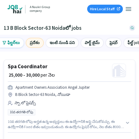
A Naukri Group
Hire Local Staff
company
13 B Block Sector-63 Noidaలో jobs
ఫిల్టర్‌లు
ప్రదేశం
ఇంటి నుండి పని
పార్ట్ టైమ్
ఫ్రెషర్
ఫీల్డ్ jo
Spa Coordinator
₹ 25,000 - 30,000
per నెల
Apartment Owners Association Angel Jupiter
B Block Sector-63 Noida, నోయిడా
స్పా లో ఫ్రెషర్స్
10వ తరగతి లోపు
10వ తరగతి లోపు అర్హత ఉన్న అభ్యర్థులు ఈ ఉద్యోగానికి అప్లై చేసుకోవచ్చు. ఈ
ఉద్యోగానికి Fixed జీతం ఇవ్వబడుతుంది. ఈ ఉద్యోగం ఫ్రెషర్ కోసం, నెల జీతం ₹30000
ఉంటుంది. Apartment Owners Association Angel Jupiter స్పా విభాగంలో Spa
Coordinator ఉద్యోగానికి క్రియాశీలకంగా నియామకం జరుగుతోంది. ఈ ఉద్యోగం B