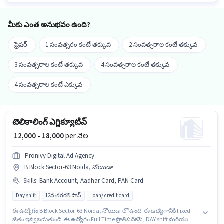
డాక్యుమెంట్లు PAN Card, Aadhar Card, Bank Account కలిగి ఉండాలి.
మీకు ఎంత అనుభవం ఉంది?
ఫ్రెషర్
1 సంవత్సరం కంటే తక్కువ
2 సంవత్సరాల కంటే తక్కువ
3 సంవత్సరాల కంటే తక్కువ
4 సంవత్సరాల కంటే తక్కువ
4 సంవత్సరాల కంటే ఎక్కువ
టెలికాలింగ్ ఎగ్జిక్యూటివ్
₹ 12,000 - 18,000
per నెల
Pronivy Digital Ad Agency
B Block Sector-63 Noida, నోయిడా
Skills
:
Bank Account, Aadhar Card, PAN Card
Day shift
12వ తరగతి పాస్
Loan/ credit card
ఈ ఉద్యోగం B Block Sector-63 Noida, నోయిడా లో ఉంది. ఈ ఉద్యోగానికి Fixed
జీతం ఇవ్వబడుతుంది. ఈ ఉద్యోగం Full Time ప్రాతిపదికపై, DAY shift మరియు