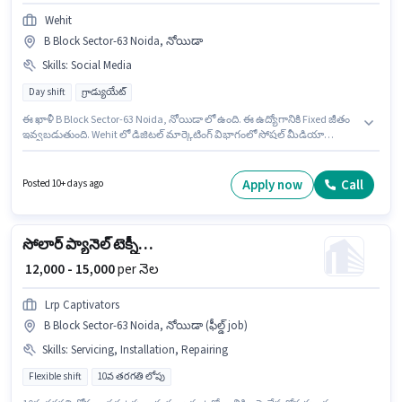
Wehit
B Block Sector-63 Noida, నోయిడా
Skills
:
Social Media
Day shift
గ్రాడ్యుయేట్
ఈ ఖాళీ B Block Sector-63 Noida, నోయిడా లో ఉంది. ఈ ఉద్యోగానికి Fixed జీతం
ఇవ్వబడుతుంది. Wehit లో డిజిటల్ మార్కెటింగ్ విభాగంలో సోషల్ మీడియా
మేనేజర్ గా చేరండి. ఈ ఉద్యోగానికి అభ్యర్థి వద్ద Social Media ఉండాలి. ఈ ఉద్యోగం
1 - 2 ఏళ్లు సంవత్సరాల అనుభవం ఉన్న వారికి కోసం, నెల జీతం ₹25000 ఉంటుంది. ఇది
Full Time ఉద్యోగం, ఇందులో DAY shift మరియు వారానికి 6 days working
Apply now
Call
Posted 10+ days ago
ఉంటాయి.
సోలార్ ప్యానెల్ టెక్నీషియన్
₹ 12,000 - 15,000
per నెల
Lrp Captivators
B Block Sector-63 Noida, నోయిడా (ఫీల్డ్ job)
Skills
:
Servicing, Installation, Repairing
Flexible shift
10వ తరగతి లోపు