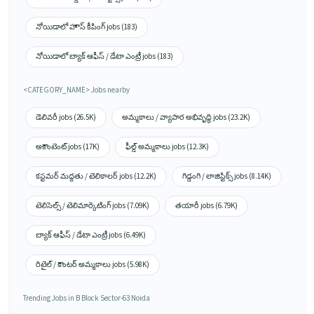
నోయిడాలో హౌస్ కీపింగ్ jobs (183)
నోయిడాలో బ్యాక్ ఆఫీస్ / డేటా ఎంట్రీ jobs (183)
<CATEGORY_NAME> Jobs nearby
డెలివరీ jobs (26.5K)
అమ్మకాలు / వ్యాపార అభివృద్ధి jobs (23.2K)
అకౌంటెంట్ jobs (17K)
ఫీల్డ్ అమ్మకాలు jobs (12.3K)
కస్టమర్ మద్దతు / టెలికాలర్ jobs (12.2K)
గిడ్డంగి / లాజిస్టిక్స్ jobs (8.14K)
టెలిసెల్స్ / టెలిమార్కెటింగ్ jobs (7.09K)
తయారీ jobs (6.79K)
బ్యాక్ ఆఫీస్ / డేటా ఎంట్రీ jobs (6.49K)
రిటైల్ / కౌంటర్ అమ్మకాలు jobs (5.98K)
Trending Jobs in B Block Sector-63 Noida