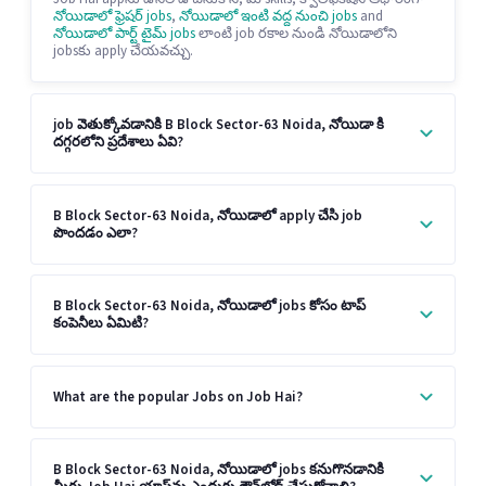
నోయిడాలో ఫ్రెషర్ jobs
,
నోయిడాలో ఇంటి వద్ద నుంచి jobs
and
నోయిడాలో పార్ట్ టైమ్ jobs
లాంటి job రకాల నుండి నోయిడాలోని
jobsకు apply చేయవచ్చు.
job వెతుక్కోవడానికి B Block Sector-63 Noida, నోయిడా కి
దగ్గరలోని ప్రదేశాలు ఏవి?
B Block Sector-63 Noida, నోయిడాలో apply చేసి job
పొందడం ఎలా?
B Block Sector-63 Noida, నోయిడాలో jobs కోసం టాప్
కంపెనీలు ఏమిటి?
What are the popular Jobs on Job Hai?
B Block Sector-63 Noida, నోయిడాలో jobs కనుగొనడానికి