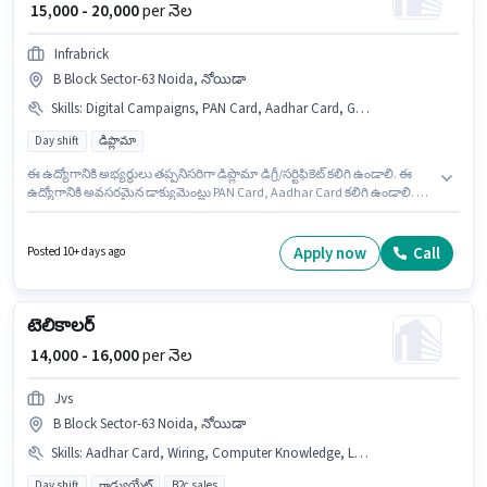
₹ 15,000 - 20,000
per నెల
Infrabrick
B Block Sector-63 Noida, నోయిడా
Skills
:
Digital Campaigns, PAN Card, Aadhar Card, Google AdWords, SEO, Social Media
Day shift
డిప్లొమా
ఈ ఉద్యోగానికి అభ్యర్థులు తప్పనిసరిగా డిప్లొమా డిగ్రీ/సర్టిఫికెట్ కలిగి ఉండాలి. ఈ
ఉద్యోగానికి అవసరమైన డాక్యుమెంట్లు PAN Card, Aadhar Card కలిగి ఉండాలి. ఈ
ఉద్యోగం B Block Sector-63 Noida, నోయిడా లో ఉంది. ఈ ఉద్యోగానికి అర్హత
పొందేందుకు అభ్యర్థికి SEO, Google AdWords, Digital Campaigns, Social
Media వంటి నైపుణ్యాలు ఉండాలి. ఈ ఉద్యోగం 6 - 12 నెలలు సంవత్సరాల
Apply now
Call
Posted 10+ days ago
అనుభవం ఉన్న వారికి కోసం అనుకూలంగా ఉంటుంది. మీరు నెలకు ₹20000 వరకు
సంపాదించవచ్చు. ఈ ఉద్యోగానికి Fixed జీతం ఇవ్వబడుతుంది.
టెలికాలర్
₹ 14,000 - 16,000
per నెల
Jvs
B Block Sector-63 Noida, నోయిడా
Skills
:
Aadhar Card, Wiring, Computer Knowledge, Lead Generation, PAN Card, Communication Skill, Bank Account, Outbound/Cold Calling, Domestic Calling
Day shift
గ్రాడ్యుయేట్
B2c sales