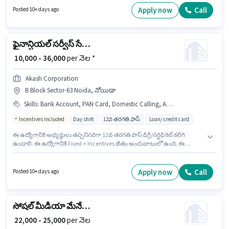
ఉద్యోగం B Block Sector-63 Noida, నోయిడా లో ఉంది. SKY SERVICES లో కస్టమర్
Apply now
Call
Posted 10+ days ago
మద్దతు / టెలికాలర్ విభాగంలో కస్టమర్ సపోర్ట్ ఎగ్జిక్యూటివ్ గా చేరండి.
ఫైనాన్షియల్ సర్వీస్ సేల్స్ అసోసియేట్
₹ 10,000 - 36,000
per నెల *
Akash Corporation
B Block Sector-63 Noida, నోయిడా
Skills
:
Bank Account, PAN Card, Domestic Calling, Aadhar Card, Internet Connection
Incentives included
Day shift
12వ తరగతి పాస్
Loan/ credit card
ఈ ఉద్యోగానికి అభ్యర్థులు తప్పనిసరిగా 12వ తరగతి పాస్ డిగ్రీ/సర్టిఫికెట్ కలిగి
ఉండాలి. ఈ ఉద్యోగానికి Fixed + Incentives జీతం అందుబాటులో ఉంది. ఈ
ఉద్యోగం B Block Sector-63 Noida, నోయిడా లో ఉంది. ఈ ఉద్యోగానికి అర్హత
పొందేందుకు అభ్యర్థికి Domestic Calling వంటి నైపుణ్యాలు ఉండాలి. Akash
Corporation టెలిసెల్స్ / టెలిమార్కెటింగ్ విభాగంలో ఫైనాన్షియల్ సర్వీస్ సేల్స్
Apply now
Call
Posted 10+ days ago
అసోసియేట్ ఉద్యోగానికి క్రియాశీలకంగా నియామకం జరుగుతోంది. ఈ ఉద్యోగానికి
అవసరమైన డాక్యుమెంట్లు PAN Card, Aadhar Card, Bank Account కలిగి
ఉండాలి.
సోషల్ మీడియా మేనేజర్
₹ 22,000 - 25,000
per నెల