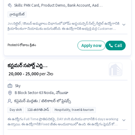
Skills
:
PAN Card, Product Demo, Bank Account, Aadhar Card, Customer Handling
గ్రాడ్యుయేట్
Jvs రిటైల్ / కౌంటర్ అమ్మకాలు విభాగంలో హోమ్ అప్లయన్సెస్ సేల్స్ రీటైల్ ఉద్యోగానికి
క్రియాశీలకంగా నియామకం జరుగుతోంది. ఈ ఉద్యోగానికి అభ్యర్థి వద్ద Customer
Handling, Product Demo ఉండాలి. ఈ ఖాళీ B Block Sector-63 Noida, నోయిడా
లో ఉంది. ఈ ఉద్యోగానికి అవసరమైన డాక్యుమెంట్లు PAN Card, Aadhar Card,
Bank Account కలిగి ఉండాలి. ఈ ఉద్యోగానికి అభ్యర్థులు తప్పనిసరిగా గ్రాడ్యుయేట్
Apply now
Call
Posted 6 రోజులు క్రితం
డిగ్రీ/సర్టిఫికెట్ కలిగి ఉండాలి. ఈ ఉద్యోగానికి Fixed జీతం అందుబాటులో ఉంది.
కస్టమర్ సపోర్ట్ ఎగ్జిక్యూటివ్
₹ 20,000 - 25,000
per నెల
Sky
B Block Sector-63 Noida, నోయిడా
కస్టమర్ మద్దతు / టెలికాలర్ లో ఫ్రెషర్స్
Day shift
12వ తరగతి పాస్
Hospitality, travel & tourism
ఈ ఉద్యోగం Full Time ప్రాతిపదికపై, DAY shift మరియు వారానికి 6 days working
ఉన్నాయి. ఈ ఉద్యోగానికి Fixed జీతం అందుబాటులో ఉంది. ఈ ఉద్యోగం ఫ్రెషర్ కోసం
అనుకూలంగా ఉంటుంది. మీరు నెలకు ₹25000 వరకు సంపాదించవచ్చు.
దరఖాస్తుదారులు కనీసం 12వ తరగతి పాస్ డిగ్రీ లేదా సర్టిఫికెట్ కలిగి ఉండాలి. ఈ