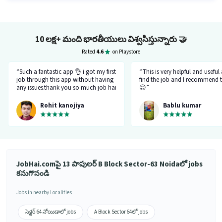
10 లక్ష+ మంది భారతీయులు విశ్వసిస్తున్నారు
🤝
Rated
4.6
on Playstore
“Such a fantastic app 👌 i got my first
“This is very helpful and useful
job through this app without having
find the job and I recommend t
any issues.thank you so much job hai
😌”
team.please just be like this only
don't be changed in feature.I like
Rohit kanojiya
Bablu kumar
your job that you all are doing very
great and not allowing fake and
fraud recruiter.”
JobHai.comపై 13 పాపులర్ B Block Sector-63 Noidaలో jobs
కనుగొనండి
Jobs in nearby Localities
సెక్టర్ 64 నోయిడాలో jobs
A Block Sector 64లో jobs