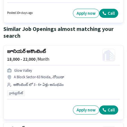
వారానికి 6 days working ఉన్నాయి. ఈ ఉద్యోగానికి అవసరమైన డాక్యుమెంట్లు PAN
Card, Aadhar Card, Bank Account కలిగి ఉండాలి. ఈ ఉద్యోగం 0 - 6 నెలలు
సంవత్సరాల అనుభవం ఉన్న వారికి కోసం, నెల జీతం ₹18000 ఉంటుంది. హిందీ లో
Apply now
Call
Posted 10+ days ago
నైపుణ్యం ఉన్నవారికి ప్రాధాన్యత ఇస్తారు.
Similar Job Openings almost matching your
search
జూనియర్ అకౌంటెంట్
18,000 -
22,000
/Month
Glow Valley
A Block Sector-63 Noida, నోయిడా
అకౌంటెంట్ లో 3 - 6+ ఏళ్లు అనుభవం
గ్రాడ్యుయేట్
Apply now
Call