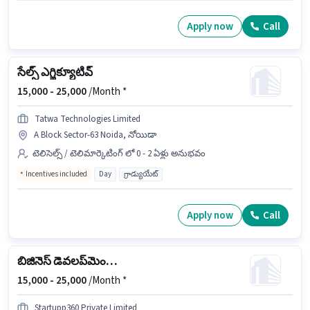
Apply now
Call
సేల్స్ ఎగ్జిక్యూటివ్
15,000 -
25,000
/Month *
Tatwa Technologies Limited
A Block Sector-63 Noida, నోయిడా
టెలిసెల్స్ / టెలిమార్కెటింగ్ లో 0 - 2 ఏళ్లు అనుభవం
Incentives included
Day
గ్రాడ్యుయేట్
Apply now
Call
బిజినెస్ డెవలప్‌మెంట్ ఎగ్జిక్యూటివ్
15,000 -
25,000
/Month *
Startupp360 Private Limited