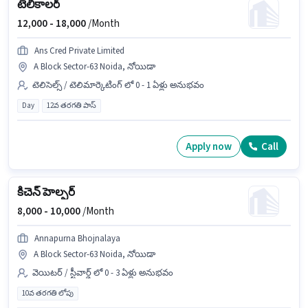
టెలికాలర్
12,000 -
18,000
/Month
Ans Cred Private Limited
A Block Sector-63 Noida, నోయిడా
టెలిసెల్స్ / టెలిమార్కెటింగ్ లో 0 - 1 ఏళ్లు అనుభవం
Day
12వ తరగతి పాస్
Apply now
Call
కిచెన్ హెల్పర్
8,000 -
10,000
/Month
Annapurna Bhojnalaya
A Block Sector-63 Noida, నోయిడా
వెయిటర్ / స్టీవార్డ్ లో 0 - 3 ఏళ్లు అనుభవం
10వ తరగతి లోపు