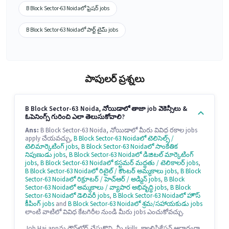
B Block Sector-63 Noidaలో ఫ్రెషర్ jobs
B Block Sector-63 Noidaలో పార్ట్ టైమ్ jobs
పాపులర్ ప్రశ్నలు
B Block Sector-63 Noida, నోయిడాలో తాజా job వెకెన్సీలు &
ఓపెనింగ్స్ గురించి ఎలా తెలుసుకోవాలి?
Ans:
B Block Sector-63 Noida, నోయిడాలో మీరు వివిధ రకాల jobs
apply చేయవచ్చు,
B Block Sector-63 Noidaలో టెలిసెల్స్ /
టెలిమార్కెటింగ్ jobs
,
B Block Sector-63 Noidaలో సాంకేతిక
నిపుణుడు jobs
,
B Block Sector-63 Noidaలో డిజిటల్ మార్కెటింగ్
jobs
,
B Block Sector-63 Noidaలో కస్టమర్ మద్దతు / టెలికాలర్ jobs
,
B Block Sector-63 Noidaలో రిటైల్ / కౌంటర్ అమ్మకాలు jobs
,
B Block
Sector-63 Noidaలో రిక్రూటర్ / హెచ్ఆర్ / అడ్మిన్ jobs
,
B Block
Sector-63 Noidaలో అమ్మకాలు / వ్యాపార అభివృద్ధి jobs
,
B Block
Sector-63 Noidaలో డెలివరీ jobs
,
B Block Sector-63 Noidaలో హౌస్
కీపింగ్ jobs
and
B Block Sector-63 Noidaలో శ్రమ/సహాయకుడు jobs
లాంటి వాటిలో వివిధ కేటగిరీల నుండి మీరు jobs ఎంచుకోవచ్చు.
Job Hai appను డౌన్‌లోడ్ చేసుకొని, మీ skills, క్వాలిఫికేషన్ ఆధారంగా