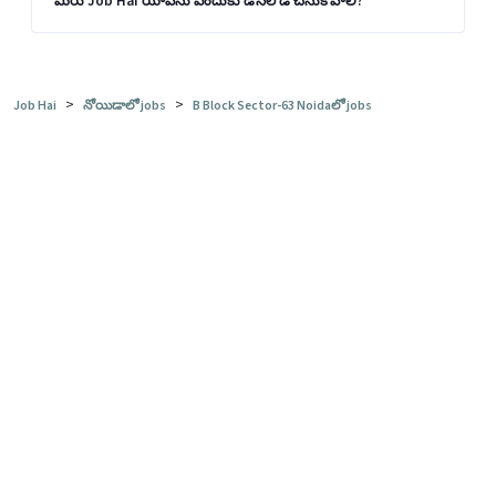
మీరు Job Hai యాప్‌ను ఎందుకు డౌన్‌లోడ్ చేసుకోవాలి?
>
>
Job Hai
నోయిడాలో jobs
B Block Sector-63 Noidaలో jobs