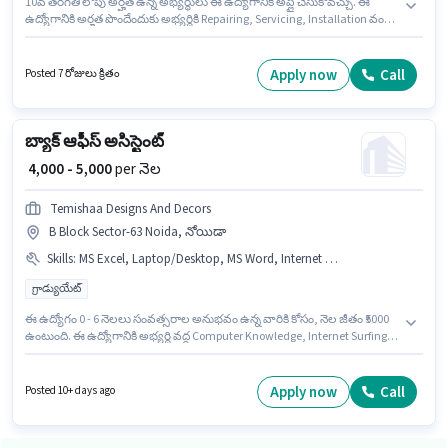
10వ తరగతి లోపు అర్హత ఉన్న అభ్యర్థులు ఈ ఉద్యోగానికి అప్లై చేసుకోవచ్చు. ఈ
ఉద్యోగానికి అర్హత పొందేందుకు అభ్యర్థికి Repairing, Servicing, Installation వంటి
నైపుణ్యాలు ఉండాలి. ఈ ఉద్యోగం B Block Sector-63 Noida, నోయిడా లో ఉంది. ఈ
ఉద్యోగానికి Fixed జీతం అందుబాటులో ఉంది. ఈ ఉద్యోగం 1 - 6+ ఏళ్లు సంవత్సరాల
అనుభవం ఉన్న వారికి కోసం, నెల జీతం ₹15000 ఉంటుంది. ఇది Full Time ఉద్యోగం,
Apply now
Call
Posted 7 రోజులు క్రితం
ఇందులో FLEXIBLE shift మరియు వారానికి 6 days working ఉంటాయి.
బ్యాక్ ఆఫీస్ అసిస్టెంట్
₹ 4,000 - 5,000
per నెల
Temishaa Designs And Decors
B Block Sector-63 Noida, నోయిడా
Skills
:
MS Excel, Laptop/Desktop, MS Word, Internet Surfing, Computer Knowledge
గ్రాడ్యుయేట్
ఈ ఉద్యోగం 0 - 6 నెలలు సంవత్సరాల అనుభవం ఉన్న వారికి కోసం, నెల జీతం ₹5000
ఉంటుంది. ఈ ఉద్యోగానికి అభ్యర్థి వద్ద Computer Knowledge, Internet Surfing,
MS Excel, MS Word ఉండాలి. దరఖాస్తుదారులు కనీసం గ్రాడ్యుయేట్ డిగ్రీ లేదా
సర్టిఫికెట్ కలిగి ఉండాలి. ఈ ఉద్యోగానికి దరఖాస్తు చేయాలనుకునే అభ్యర్థి వద్ద
Laptop/Desktop ఉండాలి. ఈ ఖాళీ B Block Sector-63 Noida, నోయిడా లో ఉంది.
Apply now
Call
Posted 10+ days ago
ఈ ఉద్యోగానికి Fixed జీతం అందుబాటులో ఉంది.