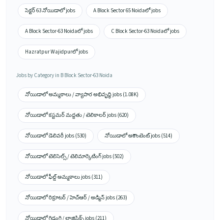
సెక్టర్ 63 నోయిడాలో jobs
A Block Sector 65 Noidaలో jobs
A Block Sector-63 Noidaలో jobs
C Block Sector-63 Noidaలో jobs
Hazratpur Wajidpurలో jobs
Jobs by Category in B Block Sector-63 Noida
నోయిడాలో అమ్మకాలు / వ్యాపార అభివృద్ధి jobs (1.08K)
నోయిడాలో కస్టమర్ మద్దతు / టెలికాలర్ jobs (620)
నోయిడాలో డెలివరీ jobs (530)
నోయిడాలో అకౌంటెంట్ jobs (514)
నోయిడాలో టెలిసెల్స్ / టెలిమార్కెటింగ్ jobs (502)
నోయిడాలో ఫీల్డ్ అమ్మకాలు jobs (311)
నోయిడాలో రిక్రూటర్ / హెచ్ఆర్ / అడ్మిన్ jobs (263)
నోయిడాలో గిడ్డంగి / లాజిస్టిక్స్ jobs (211)