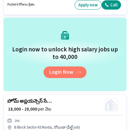
Block Sector-63 Noida, నోయిడా లో ఉంది.
Apply now
Call
Posted 6 రోజులు క్రితం
Login now to unlock high salary jobs up
to ₹40,000
Login Now
హోమ్ అప్లయన్సెస్ సేల్స్ రీటైల్
₹ 18,000 - 28,000
per నెల
Jvs
B Block Sector-63 Noida, నోయిడా (ఫీల్డ్ job)