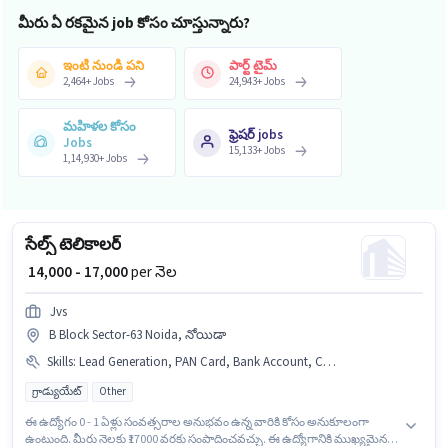
మీరు ఏ రకమైన job కోసం చూస్తున్నారు?
ఇంటి నుండి పని
పార్ట్ టైమ్
2,464
+
Jobs
24,943
+
Jobs
మహిళల కోసం
ఫ్రెషర్ jobs
Jobs
15,133
+
Jobs
1,14,930
+
Jobs
సేల్స్ టెలికాలర్
₹ 14,000 - 17,000
per నెల
Jvs
B Block Sector-63 Noida, నోయిడా
Skills
:
Lead Generation, PAN Card, Bank Account, Computer Knowledge, Cold Calling, Wiring, Aadhar Card
గ్రాడ్యుయేట్
Other
ఈ ఉద్యోగం 0 - 1 ఏళ్లు సంవత్సరాల అనుభవం ఉన్న వారికి కోసం అనుకూలంగా
ఉంటుంది. మీరు నెలకు ₹17000 వరకు సంపాదించవచ్చు. ఈ ఉద్యోగానికి ముఖ్యమైన