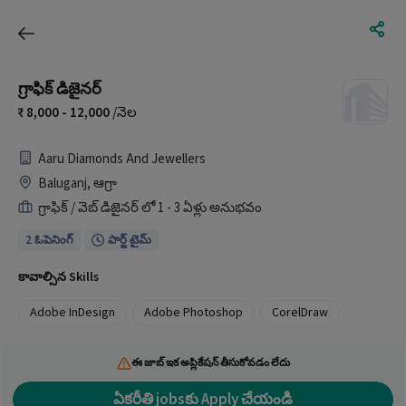
గ్రాఫిక్ డిజైనర్
8,000 - 12,000
/నెల
Aaru Diamonds And Jewellers
Baluganj, ఆగ్రా
గ్రాఫిక్ / వెబ్ డిజైనర్ లో 1 - 3 ఏళ్లు అనుభవం
2 ఓపెనింగ్
పార్ట్ టైమ్
కావాల్సిన Skills
Adobe InDesign
Adobe Photoshop
CorelDraw
ఈ జాబ్ ఇక అప్లికేషన్ తీసుకోవడం లేదు
ఏకరీతి jobsకు Apply చేయండి