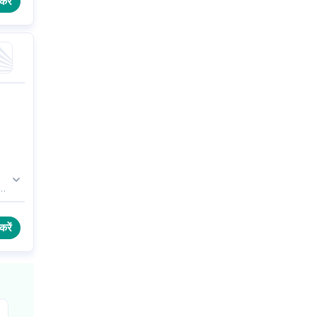
करें
 PF
लरी
करें