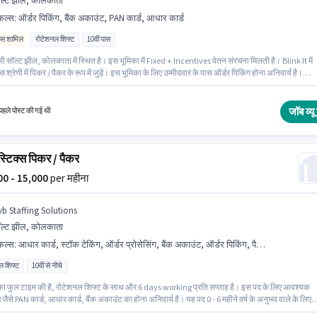
ल्ट झील, कोलकाता
किल्स
:
ऑर्डर पिकिंग, बैंक अकाउंट, PAN कार्ड, आधार कार्ड
िव्स शामिल
रोटेशनल शिफ्ट
10वीं पास
 सॉल्ट झील, कोलकाता में स्थित है। इस भूमिका में Fixed + Incentives वेतन संरचना मिलती है। Blink It में
 श्रेणी में पिकर / पैकर के रूप में जुड़ें। इस भूमिका के लिए उम्मीदवार के पास ऑर्डर पिकिंग होना अनिवार्य है।
के पास कम से कम 10वीं पास डिग्री या सर्टिफिकेट होना चाहिए। इस पद के लिए आवश्यक दस्तावेज़ जैसे PAN कार
्ड, बैंक अकाउंट का होना अनिवार्य है।
जॉब व्यू 
हले पोस्ट की गई थी
्टिक्स पिकर / पैकर
500 - 15,000
per महीना
vb Staffing Solutions
ल्ट झील, कोलकाता
किल्स
:
आधार कार्ड, स्टॉक टेकिंग, ऑर्डर प्रोसेसिंग, बैंक अकाउंट, ऑर्डर पिकिंग, पैकेजिंग और सॉर्टिंग, इन्वेंटरी कंट्रोल, फ्रेट फॉरवर्डिंग, PAN कार्ड
ल शिफ्ट
10वीं से नीचे
का फुल टाइम की है, रोटेशनल शिफ्ट के साथ और 6 days working प्रति सप्ताह है। इस पद के लिए आवश्यक
़ जैसे PAN कार्ड, आधार कार्ड, बैंक अकाउंट का होना अनिवार्य है। यह पद 0 - 6 महीने वर्ष के अनुभव वाले के लिए
है। आप प्रति माह ₹15000 तक कमा सकते हैं। इस भूमिका के लिए आवेदक के पास इन्वेंटरी कंट्रोल, ऑर्डर पिकिं