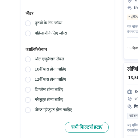
सॉ
स्
जेंडर
इंसेंट
पुरुषों के लिए जॉब्स
यह नौकरी
वेयरहाउस
महिलाओं के लिए जॉब्स
आवेदकों 
आधार कार
10+ दिन प
क्वालिफिकेशन
ऑल एजुकेशन लेवल
लॉजिस
10वीं पास होना चाहिए
₹ 13,
12वीं पास होना चाहिए
डिप्लोमा होना चाहिए
K
सॉ
ग्रेजुएट होना चाहिए
स्
पोस्ट ग्रेजुएट होना चाहिए
रोटेशन
यह भूमि
सभी फिल्टर्स हटाएं
दस्तावेज
उपयुक्त 