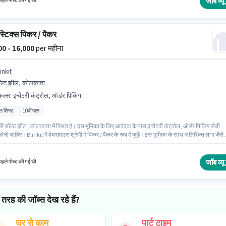
जॉब व्यू 
हले पोस्ट की गई थी
्टिक्स पिकर / पैकर
000 - 16,000
per महीना
inkit
ल्ट झील, कोलकाता
किल्स
:
इन्वेंटरी कंट्रोल, ऑर्डर पिकिंग
ल शिफ्ट
10वीं पास
 सॉल्ट झील, कोलकाता में स्थित है। इस भूमिका के लिए आवेदक के पास इन्वेंटरी कंट्रोल, ऑर्डर पिकिंग जैसी
होनी चाहिए। Blinkit में वेयरहाउस श्रेणी में पिकर / पैकर के रूप में जुड़ें। इस भूमिका के साथ अतिरिक्त लाभ जैसे
गे। यह भूमिका 0 - 1 वर्षो वर्ष के अनुभव वाले के लिए खुली है, मासिक वेतन ₹16000 रहेगा। इस पद के लिए Fixed सै
है।
जॉब व्यू 
हले पोस्ट की गई थी
तरह की जॉब्स देख रहे हैं?
घर से काम
पार्ट टाइम