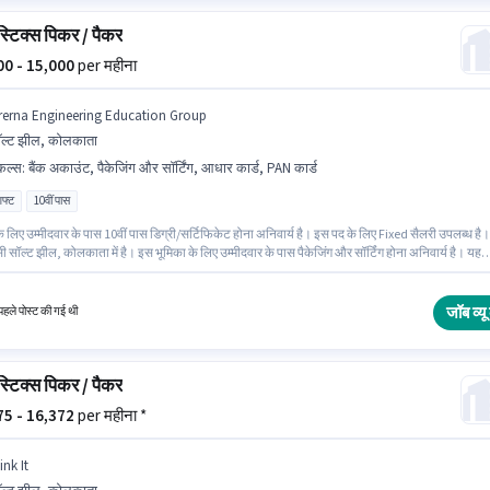
्टिक्स पिकर / पैकर
500 - 15,000
per महीना
rerna Engineering Education Group
ल्ट झील, कोलकाता
किल्स
:
बैंक अकाउंट, पैकेजिंग और सॉर्टिंग, आधार कार्ड, PAN कार्ड
िफ्ट
10वीं पास
 लिए उम्मीदवार के पास 10वीं पास डिग्री/सर्टिफिकेट होना अनिवार्य है। इस पद के लिए Fixed सैलरी उपलब्ध है।
सी सॉल्ट झील, कोलकाता में है। इस भूमिका के लिए उम्मीदवार के पास पैकेजिंग और सॉर्टिंग होना अनिवार्य है। यह
 - 6 महीने वर्ष के अनुभव वाले के लिए खुली है, मासिक वेतन ₹15000 रहेगा। इस भूमिका के लिए महत्वपूर्ण दस्तावेज़
्ड, आधार कार्ड, बैंक अकाउंट आवश्यक हैं।
जॉब व्यू 
हले पोस्ट की गई थी
्टिक्स पिकर / पैकर
575 - 16,372
per महीना *
ink It