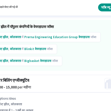
रोसेसिंग, पैकेजिंग और सॉर्टिंग, स्टॉक टेकिंग, फ्रेट फॉरवर्डिंग जैसी स्किल्स होनी चाहिए। 10वीं से नीचे योग्यता वाल
र इस भूमिका के लिए उपयुक्त हैं। इंश्योरेंस, PF पद और कंपनी की नीतियों के अनुसार दिए जा सकते हैं।
जॉब व्यू 
हले पोस्ट की गई थी
 झील में पॉपुलर कंपनियों के वेयरहाउस जॉब्स
ल्ट झील
,
कोलकाता
में
Prerna Engineering Education Group
वेयरहाउस
जॉब्स
ल्ट झील
,
कोलकाता
में
Blinkit
वेयरहाउस
जॉब्स
ल्ट झील
,
कोलकाता
में
Bigbasket
वेयरहाउस
जॉब्स
ल्ट झील
,
कोलकाता
में
Zepto
वेयरहाउस
जॉब्स
 बिलिंग एग्जीक्यूटिव
000 - 15,000
per महीना
ptions Ideas
ल्ट झील, कोलकाता
रहाउस में 1 - 3 वर्षो का अनुभव