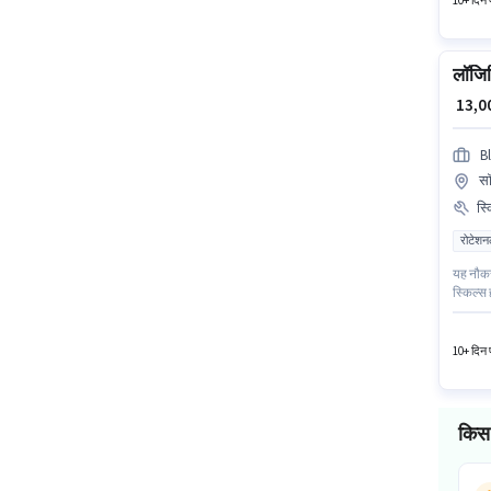
10+ दिन प
लॉजिस
₹ 13,
Bl
सॉ
स्
रोटेशन
यह नौकरी
स्किल्स 
भी मिलें
उपलब्ध 
10+ दिन प
किस 