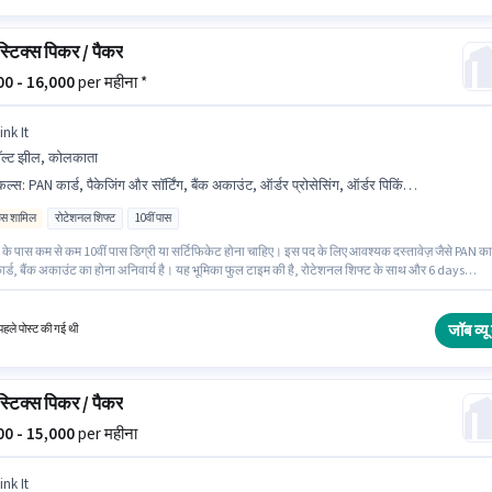
्टिक्स पिकर / पैकर
800 - 16,000
per महीना *
ink It
ल्ट झील, कोलकाता
किल्स
:
PAN कार्ड, पैकेजिंग और सॉर्टिंग, बैंक अकाउंट, ऑर्डर प्रोसेसिंग, ऑर्डर पिकिंग, आधार कार्ड
िव्स शामिल
रोटेशनल शिफ्ट
10वीं पास
के पास कम से कम 10वीं पास डिग्री या सर्टिफिकेट होना चाहिए। इस पद के लिए आवश्यक दस्तावेज़ जैसे PAN कार
र्ड, बैंक अकाउंट का होना अनिवार्य है। यह भूमिका फुल टाइम की है, रोटेशनल शिफ्ट के साथ और 6 days
प्रति सप्ताह है। इस भूमिका के लिए आवेदक के पास ऑर्डर पिकिंग, ऑर्डर प्रोसेसिंग, पैकेजिंग और सॉर्टिंग जैसी
 होनी चाहिए। यह नौकरी सॉल्ट झील, कोलकाता में स्थित है। इस पद के लिए Fixed + Incentives सैलरी उपलब्
जॉब व्यू 
हले पोस्ट की गई थी
्टिक्स पिकर / पैकर
800 - 15,000
per महीना
ink It