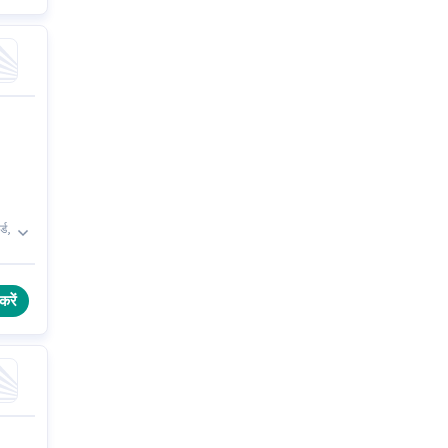
्ड,
ध
करें