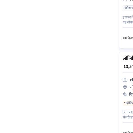
रोटेशन
इस पद के
यह नौकरी
सक्रिय र
सकते है
10+ दिन प
लॉजिस
₹ 13,
Bl
सॉ
स्
इंसेंट
Blink It
सैलरी उप
है। आवेद
कार्ड, 