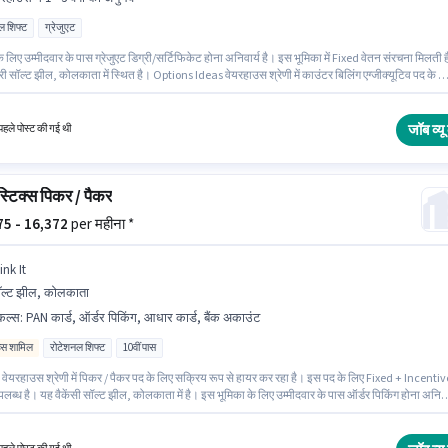
ल शिफ्ट
ग्रेजुएट
 लिए उम्मीदवार के पास ग्रेजुएट डिग्री/सर्टिफिकेट होना अनिवार्य है। इस भूमिका में Fixed वेतन संरचना मिलती 
 सॉल्ट झील, कोलकाता में स्थित है। Options Ideas वेयरहाउस श्रेणी में काउंटर बिलिंग एग्जीक्यूटिव पद के ल
ूप से हायर कर रहा है। यह पद 1 - 3 वर्षो वर्ष के अनुभव वाले के लिए उपयुक्त है। आप प्रति माह ₹15000 तक कमा
ं। यह एक फुल टाइम भूमिका है, जिसमें रोटेशनल शिफ्ट और 6 days working प्रति सप्ताह है।
जॉब व्यू 
हले पोस्ट की गई थी
्टिक्स पिकर / पैकर
575 - 16,372
per महीना *
ink It
ल्ट झील, कोलकाता
किल्स
:
PAN कार्ड, ऑर्डर पिकिंग, आधार कार्ड, बैंक अकाउंट
िव्स शामिल
रोटेशनल शिफ्ट
10वीं पास
 वेयरहाउस श्रेणी में पिकर / पैकर पद के लिए सक्रिय रूप से हायर कर रहा है। इस पद के लिए Fixed + Incentiv
लब्ध है। यह वैकेंसी सॉल्ट झील, कोलकाता में है। इस भूमिका के लिए उम्मीदवार के पास ऑर्डर पिकिंग होना अनिवा
कों के पास कम से कम 10वीं पास डिग्री या सर्टिफिकेट होना चाहिए। इस भूमिका के लिए महत्वपूर्ण दस्तावेज़ PAN
आधार कार्ड, बैंक अकाउंट आवश्यक हैं।