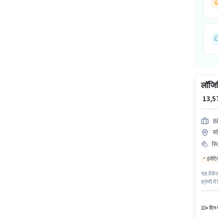
लॉजिस
₹ 13,
Bl
सॉ
स्
इंसेंट
यह वैकें
श्रेणी म
0 - 1 वर
आधार का
10+ दिन प