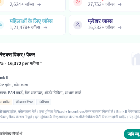
2,624
+
जॉब्स
27,753
+
जॉब्स
महिलाओं के लिए जॉब्स
फ्रेशर जाब्स
1,21,478
+
जॉब्स
16,233
+
जॉब्स
्टिक्स पिकर / पैकर
575 - 16,372
per महीना *
ink It
ल्ट झील, कोलकाता
किल्स
:
PAN कार्ड, बैंक अकाउंट, ऑर्डर पिकिंग, आधार कार्ड
िव्स शामिल
रोटेशनल शिफ्ट
10वीं पास
सी सॉल्ट झील, कोलकाता में है। इस भूमिका में Fixed + Incentives वेतन संरचना मिलती है। Blink It में वेयरह
ें पिकर / पैकर के रूप में जुड़ें। इस भूमिका के लिए आवेदक के पास ऑर्डर पिकिंग जैसी स्किल्स होनी चाहिए। यह भूम
्षो वर्ष के अनुभव वाले के लिए खुली है, मासिक वेतन ₹16372 रहेगा। इस भूमिका के लिए महत्वपूर्ण दस्तावेज़ PAN कार्ड
र्ड, बैंक अकाउंट आवश्यक हैं।
जॉब व्यू 
हले पोस्ट की गई थी