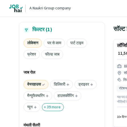
A Naukri Group company
सॉल्ट
फिल्टर (1)
लोकेशन
घर से काम
पार्ट टाइम
लॉजिस
₹ 11,
फ्रेशर
फील्ड जाब
Bl
जाब रोल
सॉ
स्
वेयरहाउस
डिलिवरी
ड्राइवर
रोटेशन
मैन्युफैक्चरिंग
हाउसकीपिंग
यह पद 0 
नीतियों
प्यून
है। Blin
+
39
more
पास इन्व
10+ दिन प
मंथली सैलरी