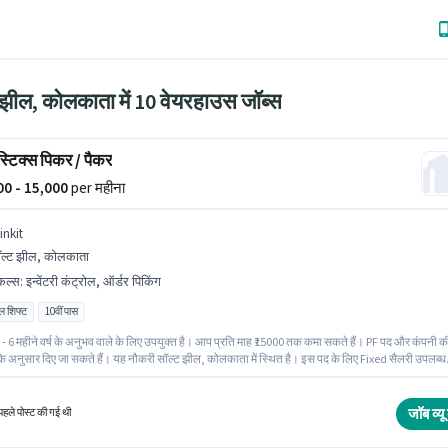
 झील, कोलकाता में 10 वेयरहाउस जॉब्स
्टिक्स पिकर / पैकर
500 - 15,000
per महीना
inkit
ल्ट झील, कोलकाता
किल्स
:
इन्वेंटरी कंट्रोल, ऑर्डर पिकिंग
ल शिफ्ट
10वीं पास
- 6 महीने वर्ष के अनुभव वाले के लिए उपयुक्त है। आप प्रति माह ₹15000 तक कमा सकते हैं। PF पद और कंपनी क
 के अनुसार दिए जा सकते हैं। यह नौकरी सॉल्ट झील, कोलकाता में स्थित है। इस पद के लिए Fixed सैलरी उपलब्ध
kit वेयरहाउस श्रेणी में पिकर / पैकर पद के लिए सक्रिय रूप से हायर कर रहा है। इस भूमिका के लिए उम्मीदवार के
ेंटरी कंट्रोल, ऑर्डर पिकिंग होना अनिवार्य है।
जॉब व्यू 
हले पोस्ट की गई थी