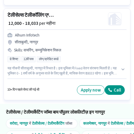
टेलीसेल्स टेलीकॉलिंग एग्जीक्यूटिव
₹ 12,000 - 18,033
per महीना
Alhum Infotech
सीताबुल्दी, नागपुर
Skills
:
वायरिंग, कम्युनिकेशन स्किल
डे शिफ्ट
12वीं पास
लोन/क्रेडिट कार्ड
यह नौकरी सीताबुल्दी, नागपुर में स्थित है। इस भूमिका में Fixed वेतन संरचना मिलती है। यह
भूमिका 0 - 1 वर्षो वर्ष के अनुभव वाले के लिए खुली है, मासिक वेतन ₹18033 रहेगा। इस भूमिका
के लिए आवेदक के पास वायरिंग, कम्युनिकेशन स्किल जैसी स्किल्स होनी चाहिए। Alhum
Infotech में टेलीसेल्स / टेलीमार्केटिंग श्रेणी में टेली कॉलिंग एग्जीक्यूटिव के रूप में जुड़ें। इस
पद के लिए उम्मीदवार के पास 12वीं पास डिग्री/सर्टिफिकेट होना अनिवार्य है।
Apply now
Call
10+ दिन पहले पोस्ट की गई थी
टेलीसेल्स / टेलीमार्केटिंग जॉब्स बाय पॉपुलर लोकलिटीज़ इन नागपुर
वरोदा
,
नागपुर
में
टेलीसेल्स / टेलीमार्केटिंग
जॉब्स
कलमेश्वर
,
नागपुर
में
टेलीसेल्स / टेलीमा