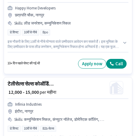
Happy Home Developers
छत्रपति चौक, नागपुर
Skills
:
लीड जनरेशन, कम्युनिकेशन स्किल
डे शिफ्ट
10वीं से नीचे
Bpo
इस नौकरी के लिए 10वीं से नीचे योग्यता वाले उम्मीदवार आवेदन कर सकते हैं। इस भूमिका के
लिए उम्मीदवार के पास लीड जनरेशन, कम्युनिकेशन स्किल होना अनिवार्य है। यह एक फुल
टाइम भूमिका है, जिसमें डे शिफ्ट और 6 days working प्रति सप्ताह है। इस भूमिका में Fixed
वेतन संरचना मिलती है। यह भूमिका फ्रेशर के लिए खुली है, मासिक वेतन ₹20000 रहेगा। यह
वैकेंसी छत्रपति चौक, नागपुर में है।
Apply now
Call
10+ दिन पहले पोस्ट की गई थी
टेलीसेल्स सेल्स कोऑर्डिनेटर
₹ 12,000 - 15,000
per महीना
Infinia Industries
इंदौरा, नागपुर
Skills
:
कम्युनिकेशन स्किल, कंप्यूटर नॉलेज, डोमेस्टिक कॉलिंग, PAN कार्ड, बैंक अकाउंट, इंटरनेशनल कॉलिंग, लैपटॉप/डेस्कटॉप, आउटबाउंड/कोल्ड कॉलिंग, इंटरनेट कनेक्शन, आधार कार्ड
डे शिफ्ट
10वीं से नीचे
B2b सेल्स