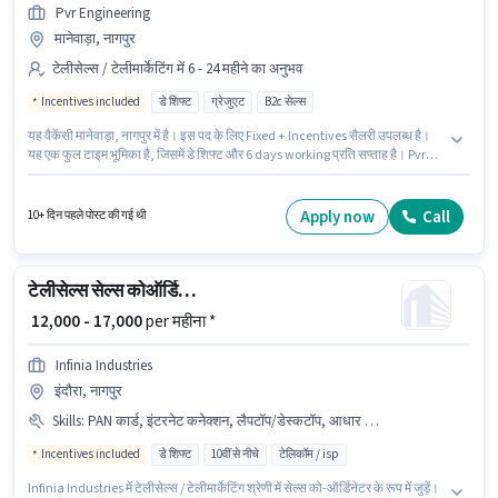
Pvr Engineering
मानेवाड़ा, नागपुर
टेलीसेल्स / टेलीमार्केटिंग में 6 - 24 महीने का अनुभव
Incentives included
डे शिफ्ट
ग्रेजुएट
B2c सेल्स
यह वैकेंसी मानेवाड़ा, नागपुर में है। इस पद के लिए Fixed + Incentives सैलरी उपलब्ध है।
यह एक फुल टाइम भूमिका है, जिसमें डे शिफ्ट और 6 days working प्रति सप्ताह है। Pvr
Engineering टेलीसेल्स / टेलीमार्केटिंग श्रेणी में टेलीसेल्स एग्जीक्यूटिव पद के लिए सक्रिय
रूप से हायर कर रहा है। आवेदकों के पास कम से कम ग्रेजुएट डिग्री या सर्टिफिकेट होना
चाहिए। यह पद 6 - 24 महीने वर्ष के अनुभव वाले के लिए उपयुक्त है। आप प्रति माह ₹10000
Apply now
Call
10+ दिन पहले पोस्ट की गई थी
तक कमा सकते हैं।
टेलीसेल्स सेल्स कोऑर्डिनेटर
₹ 12,000 - 17,000
per महीना *
Infinia Industries
इंदौरा, नागपुर
Skills
:
PAN कार्ड, इंटरनेट कनेक्शन, लैपटॉप/डेस्कटॉप, आधार कार्ड, कंप्यूटर नॉलेज, बैंक अकाउंट, कम्युनिकेशन स्किल, आउटबाउंड/कोल्ड कॉलिंग
Incentives included
डे शिफ्ट
10वीं से नीचे
टेलिकॉम / isp
Infinia Industries में टेलीसेल्स / टेलीमार्केटिंग श्रेणी में सेल्स को-ऑर्डिनेटर के रूप में जुड़ें।