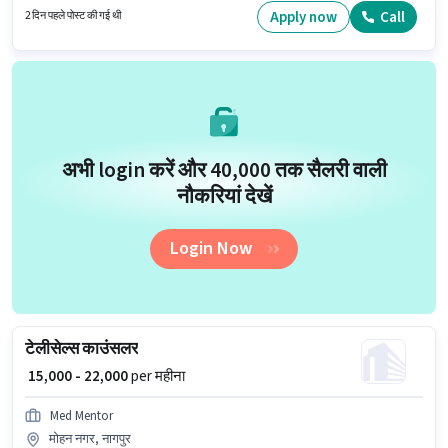
कंप्यूटर नॉलेज जैसी स्किल्स होनी चाहिए। यह वैकेंसी वरोदा, नागपुर में है। इस पद के लिए
Apply now
Call
2 दिन पहले पोस्ट की गई थी
Fixed + Incentives सैलरी उपलब्ध है।
अभी login करें और ₹40,000 तक सैलरी वाली
नौकरियां देखें
Login Now
टेलीसेल्स काउंसलर
₹ 15,000 - 22,000
per महीना
Med Mentor
मोहन नगर, नागपुर