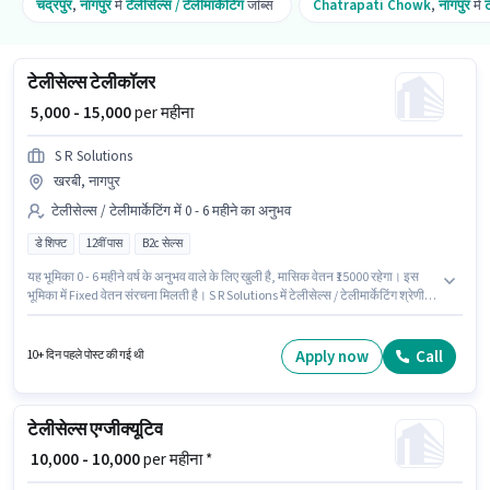
चंद्रपुर
,
नागपुर
में
टेलीसेल्स / टेलीमार्केटिंग
जॉब्स
Chatrapati Chowk
,
नागपुर
में
ट
टेलीसेल्स टेलीकॉलर
₹ 5,000 - 15,000
per महीना
S R Solutions
खरबी, नागपुर
टेलीसेल्स / टेलीमार्केटिंग में 0 - 6 महीने का अनुभव
डे शिफ्ट
12वीं पास
B2c सेल्स
यह भूमिका 0 - 6 महीने वर्ष के अनुभव वाले के लिए खुली है, मासिक वेतन ₹15000 रहेगा। इस
भूमिका में Fixed वेतन संरचना मिलती है। S R Solutions में टेलीसेल्स / टेलीमार्केटिंग श्रेणी में
टेली कॉलर के रूप में जुड़ें। यह वैकेंसी खरबी, नागपुर में है। आवेदकों के पास कम से कम 12वीं
पास डिग्री या सर्टिफिकेट होना चाहिए। यह एक फुल टाइम भूमिका है, जिसमें डे शिफ्ट और 6
days working प्रति सप्ताह है।
Apply now
Call
10+ दिन पहले पोस्ट की गई थी
टेलीसेल्स एग्जीक्यूटिव
₹ 10,000 - 10,000
per महीना *