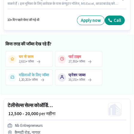
सकते हैं। इस भूमिका के लिए आवेदक के पास कंप्यूटर नॉलेज, MS Excel, आउटबाउंड/कोल्ड
कॉलिंग, वायरिंग, कम्युनिकेशन स्किल जैसी स्किल्स होनी चाहिए। आवेदकों के पास कम से कम
ग्रेजुएट डिग्री या सर्टिफिकेट होना चाहिए। इस भूमिका के लिए महत्वपूर्ण दस्तावेज़ PAN कार्ड,
आधार कार्ड, बैंक अकाउंट आवश्यक हैं। यह वैकेंसी महालक्ष्मी नगर, नागपुर में है। आवेदक को
Apply now
Call
10+ दिन पहले पोस्ट की गई थी
हिंदी, मराठी में धाराप्रवाह होना चाहिए।
किस तरह की जॉब्स देख रहे हैं?
घर से काम
पार्ट टाइम
2,611
+
जॉब्स
27,392
+
जॉब्स
महिलाओं के लिए जॉब्स
फ्रेशर जाब्स
1,20,203
+
जॉब्स
16,151
+
जॉब्स
टेलीसेल्स सेल्स कोऑर्डिनेटर
₹ 12,500 - 20,000
per महीना
Nb Entrepreneurs
कैम्पटी रोड, नागपुर