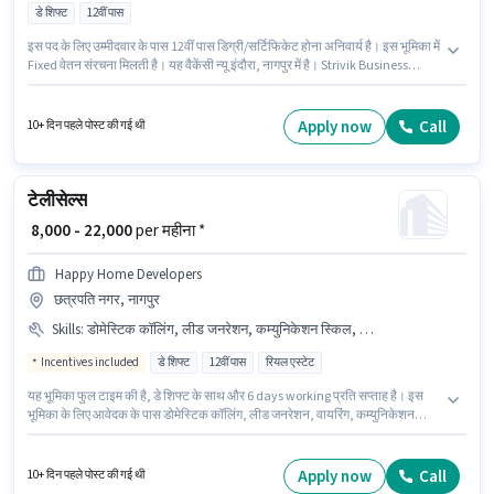
डे शिफ्ट
12वीं पास
इस पद के लिए उम्मीदवार के पास 12वीं पास डिग्री/सर्टिफिकेट होना अनिवार्य है। इस भूमिका में
Fixed वेतन संरचना मिलती है। यह वैकेंसी न्यू इंदौरा, नागपुर में है। Strivik Business
Solutions टेलीसेल्स / टेलीमार्केटिंग श्रेणी में सेल्स को-ऑर्डिनेटर पद के लिए सक्रिय रूप से
हायर कर रहा है। यह भूमिका 6 - 24 महीने वर्ष के अनुभव वाले के लिए खुली है, मासिक वेतन
₹20000 रहेगा। यह भूमिका फुल टाइम की है, डे शिफ्ट के साथ और 6 days working प्रति
Apply now
Call
10+ दिन पहले पोस्ट की गई थी
सप्ताह है।
टेलीसेल्स
₹ 8,000 - 22,000
per महीना *
Happy Home Developers
छत्रपति नगर, नागपुर
Skills
:
डोमेस्टिक कॉलिंग, लीड जनरेशन, कम्युनिकेशन स्किल, वायरिंग
Incentives included
डे शिफ्ट
12वीं पास
रियल एस्टेट
यह भूमिका फुल टाइम की है, डे शिफ्ट के साथ और 6 days working प्रति सप्ताह है। इस
भूमिका के लिए आवेदक के पास डोमेस्टिक कॉलिंग, लीड जनरेशन, वायरिंग, कम्युनिकेशन
स्किल जैसी स्किल्स होनी चाहिए। आवेदकों के पास कम से कम 12वीं पास डिग्री या सर्टिफिकेट
होना चाहिए। इस पद के लिए Fixed + Incentives सैलरी उपलब्ध है। यह वैकेंसी छत्रपति
नगर, नागपुर में है। यह भूमिका फ्रेशर के लिए खुली है, मासिक वेतन ₹22000 रहेगा।
Apply now
Call
10+ दिन पहले पोस्ट की गई थी