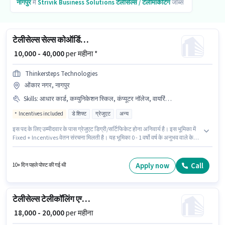
नागपुर
में
Strivik Business Solutions
टेलीसेल्स / टेलीमार्केटिंग
जॉब्स
टेलीसेल्स सेल्स कोऑर्डिनेटर / एग्जीक्यूटिव
₹ 10,000 - 40,000
per महीना *
Thinkersteps Technologies
ओंकार नगर, नागपुर
Skills
:
आधार कार्ड, कम्युनिकेशन स्किल, कंप्यूटर नॉलेज, वायरिंग, MS Excel, PAN कार्ड, डोमेस्टिक कॉलिंग, लीड जनरेशन
Incentives included
डे शिफ्ट
ग्रेजुएट
अन्य
इस पद के लिए उम्मीदवार के पास ग्रेजुएट डिग्री/सर्टिफिकेट होना अनिवार्य है। इस भूमिका में
Fixed + Incentives वेतन संरचना मिलती है। यह भूमिका 0 - 1 वर्षो वर्ष के अनुभव वाले के
लिए खुली है, मासिक वेतन ₹40000 रहेगा। आवेदक को हिंदी, मराठी में धाराप्रवाह होना चाहिए।
यह वैकेंसी ओंकार नगर, नागपुर में है। इस भूमिका के लिए उम्मीदवार के पास कंप्यूटर नॉलेज,
डोमेस्टिक कॉलिंग, लीड जनरेशन, MS Excel, वायरिंग, कम्युनिकेशन स्किल होना अनिवार्य
Apply now
Call
10+ दिन पहले पोस्ट की गई थी
है।
टेलीसेल्स टेलीकॉलिंग एग्जीक्यूटिव
₹ 18,000 - 20,000
per महीना