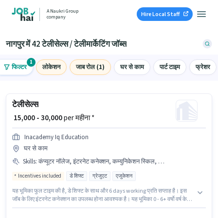
A Naukri Group
Hire Local Staff
company
नागपुर में 42 टेलीसेल्स / टेलीमार्केटिंग जॉब्स
1
फिल्टर
लोकेशन
जाब रोल (1)
घर से काम
पार्ट टाइम
फ्रेशर
टेलीसेल्स
₹ 15,000 - 30,000
per महीना *
Inacademy Iq Education
घर से काम
Skills
:
कंप्यूटर नॉलेज, इंटरनेट कनेक्शन, कम्युनिकेशन स्किल, वायरिंग, डोमेस्टिक कॉलिंग, लीड जनरेशन, आउटबाउंड/कोल्ड कॉलिंग
Incentives included
डे शिफ्ट
ग्रेजुएट
एजुकेशन
यह भूमिका फुल टाइम की है, डे शिफ्ट के साथ और 6 days working प्रति सप्ताह है। इस
जॉब के लिए इंटरनेट कनेक्शन का उपलब्ध होना आवश्यक है। यह भूमिका 0 - 6+ वर्षो वर्ष के
अनुभव वाले के लिए खुली है, मासिक वेतन ₹30000 रहेगा। इस भूमिका के लिए आवेदक के पास
लीड जनरेशन, कम्युनिकेशन स्किल, वायरिंग, आउटबाउंड/कोल्ड कॉलिंग, डोमेस्टिक कॉलिंग,