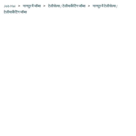
>
>
>
Job Hai
नागपुर में जॉब्स
टेलीसेल्स / टेलीमार्केटिंग जॉब्स
नागपुर में टेलीसेल्स /
टेलीमार्केटिंग जॉब्स