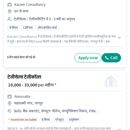
Kaizen Consultancy
घर से काम
टेलीसेल्स / टेलीमार्केटिंग में 0 - 5 वर्षो का अनुभव
डे शिफ्ट
12वीं पास
लोन/क्रेडिट कार्ड
Kaizen Consultancy में टेलीसेल्स / टेलीमार्केटिंग श्रेणी में टेली कॉलिंग एग्जीक्यूटिव के रूप
में जुड़ें। इस पद के लिए Fixed सैलरी उपलब्ध है। यह वैकेंसी जरीपटका, नागपुर में है। इस
भूमिका के साथ अतिरिक्त लाभ जैसे PF, मेडिकल बेनिफिट्स भी मिलेंगे। इस पद के लिए
उम्मीदवार के पास 12वीं पास डिग्री/सर्टिफिकेट होना अनिवार्य है। यह भूमिका 0 - 5 वर्षो वर्ष के
अनुभव वाले के लिए खुली है, मासिक वेतन ₹20000 रहेगा।
Apply now
Call
6 दिन पहले पोस्ट की गई थी
टेलीसेल्स टेलीकॉलर
₹ 10,000 - 33,000
per महीना *
Annovatix
महालक्ष्मी नगर, नागपुर
Skills
:
बैंक अकाउंट, कंप्यूटर नॉलेज, कम्युनिकेशन स्किल, PAN कार्ड, MS Excel, आउटबाउंड/कोल्ड कॉलिंग, वायरिंग, आधार कार्ड
Incentives included
डे शिफ्ट
ग्रेजुएट
एजुकेशन
यह पद 0 - 6+ वर्षो वर्ष के अनुभव वाले के लिए उपयुक्त है। आप प्रति माह ₹33000 तक कमा