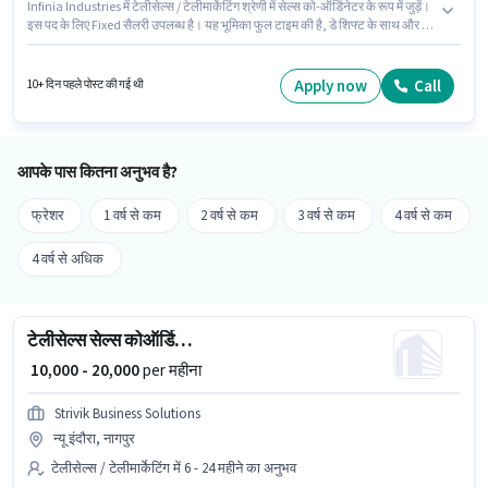
Infinia Industries में टेलीसेल्स / टेलीमार्केटिंग श्रेणी में सेल्स को-ऑर्डिनेटर के रूप में जुड़ें।
इस पद के लिए Fixed सैलरी उपलब्ध है। यह भूमिका फुल टाइम की है, डे शिफ्ट के साथ और 6
days working प्रति सप्ताह है। इस भूमिका के लिए आवेदक के पास कंप्यूटर नॉलेज,
डोमेस्टिक कॉलिंग, इंटरनेशनल कॉलिंग, आउटबाउंड/कोल्ड कॉलिंग, कम्युनिकेशन स्किल
जैसी स्किल्स होनी चाहिए। यह वैकेंसी इंदौरा, नागपुर में है। इस भूमिका के लिए आवेदन करने
Apply now
Call
10+ दिन पहले पोस्ट की गई थी
हेतु उम्मीदवार के पास इंटरनेट कनेक्शन, लैपटॉप/डेस्कटॉप होना चाहिए।
आपके पास कितना अनुभव है?
फ्रेशर
1 वर्ष से कम
2 वर्ष से कम
3 वर्ष से कम
4 वर्ष से कम
4 वर्ष से अधिक
टेलीसेल्स सेल्स कोऑर्डिनेटर
₹ 10,000 - 20,000
per महीना
Strivik Business Solutions
न्यू इंदौरा, नागपुर
टेलीसेल्स / टेलीमार्केटिंग में 6 - 24 महीने का अनुभव