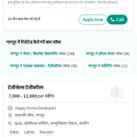
इस भूमिका के लिए आवेदन करने हेतु उम्मीदवार के पास इंटरनेट कनेक्शन, लैपटॉप/डेस्कटॉप
होना चाहिए। यह भूमिका फुल टाइम की है, डे शिफ्ट के साथ और 6 days working प्रति
सप्ताह है। इस भूमिका के लिए उम्मीदवार के पास कंप्यूटर नॉलेज, आउटबाउंड/कोल्ड कॉलिंग,
कम्युनिकेशन स्किल होना अनिवार्य है। 10वीं से नीचे योग्यता वाले उम्मीदवार इस भूमिका के लिए
Apply now
Call
10+ दिन पहले पोस्ट की गई थी
उपयुक्त हैं। इस भूमिका के लिए महत्वपूर्ण दस्तावेज़ PAN कार्ड, आधार कार्ड, बैंक अकाउंट
आवश्यक हैं।
नागपुर में रिलेटेड कैटेगरी बाय जॉब्स
नागपुर
में
सेल्स / बिज़नेस डेवलपमेंट
जॉब्स (244)
नागपुर
में
फ़ील्ड सेल्स
जॉब्स (96)
नागपुर
में
ग्राहक सहायता / टेलीकॉलर
जॉब्स (96)
नागपुर
में
मार्केटिंग
जॉब्स (11)
टेलीसेल्स टेलीकॉलर
₹ 7,000 - 12,000
per महीना
Happy Home Developers
छत्रपति चौक, नागपुर
Skills
:
डोमेस्टिक कॉलिंग, कम्युनिकेशन स्किल, वायरिंग
डे शिफ्ट
12वीं पास
रियल एस्टेट