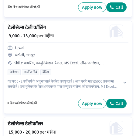
Fixed वेतन संरचना मिलती है। यह भूमिका फुल टाइम की है, डे शिफ्ट के साथ और 6 days
working प्रति सप्ताह है। यह नौकरी पारदी, नागपुर में स्थित है।
Apply now
Call
10+ दिन पहले पोस्ट की गई थी
टेलीसेल्स टेली कॉलिंग
₹ 9,000 - 15,000
per महीना
Ujwal
धंतोली, नागपुर
Skills
:
वायरिंग, कम्युनिकेशन स्किल, MS Excel, लीड जनरेशन, कंप्यूटर नॉलेज
डे शिफ्ट
10वीं से नीचे
बैंकिंग
यह पद 0 - 2 वर्षो वर्ष के अनुभव वाले के लिए उपयुक्त है। आप प्रति माह ₹15000 तक कमा
सकते हैं। इस भूमिका के लिए आवेदक के पास कंप्यूटर नॉलेज, लीड जनरेशन, MS Excel,
वायरिंग, कम्युनिकेशन स्किल जैसी स्किल्स होनी चाहिए। यह वैकेंसी धंतोली, नागपुर में है। इस
पद के लिए Fixed सैलरी उपलब्ध है। Ujwal टेलीसेल्स / टेलीमार्केटिंग श्रेणी में टेली कॉलिंग
पद के लिए सक्रिय रूप से हायर कर रहा है। यह एक फुल टाइम भूमिका है, जिसमें डे शिफ्ट और
Apply now
Call
8 दिन पहले पोस्ट की गई थी
6 days working प्रति सप्ताह है।
टेलीसेल्स टेलीकॉलर
₹ 15,000 - 20,000
per महीना