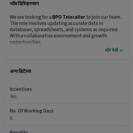
जॉब डिस्क्रिप्शन
We are looking for a
BPO Telecaller
to join our team .
The role involves updating accurate data in
databases, spreadsheets, and systems as required.
With a collaborative environment and growth
opportunities.
Key Responsibilities:
और देखें
Maintain and organize physical and digital
records for easy access and retrieval.
Communicate with relevant teams to clarify data
अन्य डिटेल्स
inconsistencies and improve processes.
Verify data accuracy, correct errors and identify
irregularities promptly.
Incentives
Ensure data accuracy and accessibility to
Yes
facilitate smooth operations.
Generate reports and summaries to aid internal
No. Of Working Days
decision-making processes.
6
Maintain confidentiality of sensitive information
at all times.
Benefits