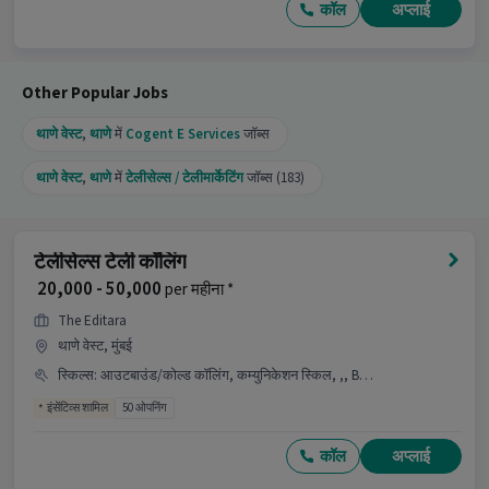
कॉल
अप्लाई
Other Popular Jobs
थाणे वेस्ट
,
थाणे
में
Cogent E Services
जॉब्स
थाणे वेस्ट
,
थाणे
में
टेलीसेल्स / टेलीमार्केटिंग
जॉब्स (183)
टेलीसेल्स टेली कॉलिंग
₹ 20,000 - 50,000
per महीना *
The Editara
थाणे वेस्ट, मुंबई
स्किल्स
:
आउटबाउंड/कोल्ड कॉलिंग, कम्युनिकेशन स्किल, ,, B2B Sales INDUSTRY
इंसेंटिव्स शामिल
50 ओपनिंग
कॉल
अप्लाई