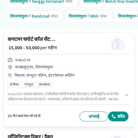
तिरुवनंतपुरम
में
Swiggy Instamart
जॉब्स
तिरुवनंतपुरम
में
Watch Your Health
तिरुवनंतपुरम
में
Randstad
जॉब्स
तिरुवनंतपुरम
में
Nbfc
जॉब्स
तिरुवनंतपुरम
म
कस्टमर सपोर्ट कॉल सेंटर BPO एग्जीक्यूटिव
₹ 15,000 - 50,000
per महीना
Induct Hr
कज़हाकूट्टम, तिरुवनंतपुरम
स्किल्स
:
कंप्यूटर नॉलेज, इंटरनेशनल कॉलिंग
डे शिफ्ट
ग्रेजुएट
हेल्थकेयर
Induct Hr ग्राहक सहायता / टेलीकॉलर श्रेणी में कॉल सेंटर BPO एग्जीक्यूटिव पद के लिए
सक्रिय रूप से हायर कर रहा है। मलयालम, तमिल में दक्षता को वरीयता दी जाएगी। यह एक
फुल टाइम भूमिका है, जिसमें डे शिफ्ट और 6 days working प्रति सप्ताह है। इस भूमिका के
लिए आवेदक के पास इंटरनेशनल कॉलिंग, कंप्यूटर नॉलेज जैसी स्किल्स होनी चाहिए। आवेदकों
के पास कम से कम ग्रेजुएट डिग्री या सर्टिफिकेट होना चाहिए। इस भूमिका में Fixed वेतन
अप्लाई
कॉल
10+ दिन पहले पोस्ट की गई थी
संरचना मिलती है।
लॉजिस्टिक्स पिकर / पैकर