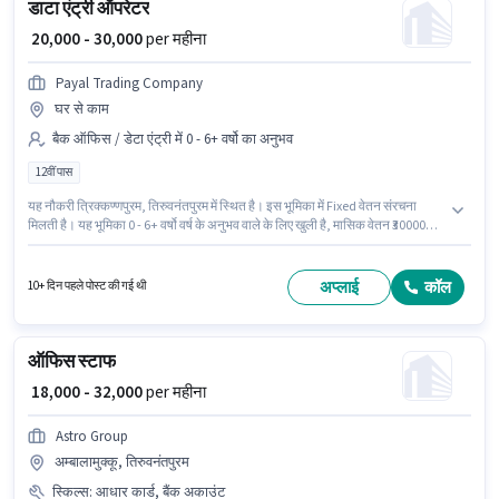
डाटा एंट्री ऑपरेटर
₹ 20,000 - 30,000
per महीना
Payal Trading Company
घर से काम
बैक ऑफिस / डेटा एंट्री में 0 - 6+ वर्षो का अनुभव
12वीं पास
यह नौकरी त्रिक्कण्णपुरम, तिरुवनंतपुरम में स्थित है। इस भूमिका में Fixed वेतन संरचना
मिलती है। यह भूमिका 0 - 6+ वर्षो वर्ष के अनुभव वाले के लिए खुली है, मासिक वेतन ₹30000
रहेगा। Payal Trading Company में बैक ऑफिस / डेटा एंट्री श्रेणी में डाटा एंट्री ऑपरेटर
के रूप में जुड़ें। आवेदकों के पास कम से कम 12वीं पास डिग्री या सर्टिफिकेट होना चाहिए।
अप्लाई
कॉल
10+ दिन पहले पोस्ट की गई थी
ऑफिस स्टाफ
₹ 18,000 - 32,000
per महीना
Astro Group
अम्बालामुक्कू, तिरुवनंतपुरम
स्किल्स
:
आधार कार्ड, बैंक अकाउंट