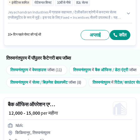
इंसेंटिव्स शामिल
रोटेशनल शिफ्ट
10वीं से नीचे
B2c सेल्स
Jeyachandran Industries में ग्राहक सहायता / टेलीकॉलर श्रेणी में कस्टमर सेल्स
एग्जीक्यूटिव के रूप में जुड़ें। इस पद के लिए Fixed + Incentives सैलरी उपलब्ध है। यह
नौकरी तिरुमाला, तिरुवनंतपुरम में स्थित है। मील, PF पद और कंपनी की नीतियों के अनुसार
दिए जा सकते हैं। यह पद 0 - 6+ वर्षो वर्ष के अनुभव वाले के लिए उपयुक्त है। आप प्रति माह
₹17500 तक कमा सकते हैं। इस भूमिका के लिए महत्वपूर्ण दस्तावेज़ PAN कार्ड, आधार कार्ड,
अप्लाई
कॉल
10+ दिन पहले पोस्ट की गई थी
बैंक अकाउंट आवश्यक हैं।
तिरुवनंतपुरम में पॉपुलर कैटेगरी बाय जॉब्स
तिरुवनंतपुरम
में
वेयरहाउस
जॉब्स (11)
तिरुवनंतपुरम
में
बैक ऑफिस / डेटा एंट्री
जॉब्स
तिरुवनंतपुरम
में
सेल्स / बिज़नेस डेवलपमेंट
जॉब्स (8)
तिरुवनंतपुरम
में
रिटेल/ काउंटर से
बैक ऑफिस ऑपरेशन एग्जीक्यूटिव
₹ 12,000 - 15,000
per महीना
Nbfc
किळिमानूर, तिरुवनंतपुरम