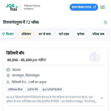
A Naukri Group
हायर लोकल स्टाफ
company
तिरुवनंतपुरम में 72 जॉब्स
फिल्टर
लोकेशन
घर से काम
पार्ट टाइम
फ्रेशर
फील्ड जाब
डिलिवरी बॉय
₹ 40,000 - 65,000
per महीना
Blinkit
कन्नममूला, तिरुवनंतपुरम
डिलिवरी में 0 - 2 वर्षो का अनुभव
फ्लेक्सिबल शिफ्ट
10वीं से नीचे
फूड/ग्रॉसरी डिलीवरी
Blinkit डिलिवरी श्रेणी में डिलिवरी बॉय पद के लिए सक्रिय रूप से हायर कर रहा है। इस
भूमिका के साथ अतिरिक्त लाभ जैसे इंश्योरेंस भी मिलेंगे। यह नौकरी कन्नममूला, तिरुवनंतपुरम
में स्थित है। इस पद के लिए Fixed सैलरी उपलब्ध है। इस नौकरी के लिए 10वीं से नीचे योग्यता
वाले उम्मीदवार आवेदन कर सकते हैं। यह पद 0 - 2 वर्षो वर्ष के अनुभव वाले के लिए उपयुक्त है।