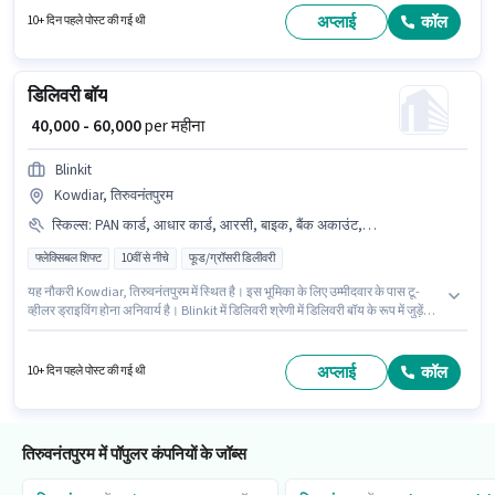
भूमिका के साथ अतिरिक्त लाभ जैसे इंश्योरेंस भी मिलेंगे।
अप्लाई
कॉल
10+ दिन पहले पोस्ट की गई थी
डिलिवरी बॉय
₹ 40,000 - 60,000
per महीना
Blinkit
Kowdiar, तिरुवनंतपुरम
स्किल्स
:
PAN कार्ड, आधार कार्ड, आरसी, बाइक, बैंक अकाउंट, साइकिल, टू-व्हीलर ड्राइविंग, 2-व्हीलर ड्राइविंग लाइसेंस, स्मार्टफोन
फ्लेक्सिबल शिफ्ट
10वीं से नीचे
फूड/ग्रॉसरी डिलीवरी
यह नौकरी Kowdiar, तिरुवनंतपुरम में स्थित है। इस भूमिका के लिए उम्मीदवार के पास टू-
व्हीलर ड्राइविंग होना अनिवार्य है। Blinkit में डिलिवरी श्रेणी में डिलिवरी बॉय के रूप में जुड़ें।
इस भूमिका में Fixed वेतन संरचना मिलती है। 10वीं से नीचे योग्यता वाले उम्मीदवार इस भूमिका
के लिए उपयुक्त हैं। इंश्योरेंस पद और कंपनी की नीतियों के अनुसार दिए जा सकते हैं।
अप्लाई
कॉल
10+ दिन पहले पोस्ट की गई थी
तिरुवनंतपुरम में पॉपुलर कंपनियों के जॉब्स