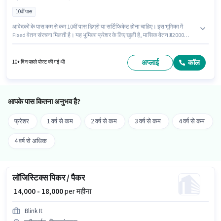
10वीं पास
आवेदकों के पास कम से कम 10वीं पास डिग्री या सर्टिफिकेट होना चाहिए। इस भूमिका में
Fixed वेतन संरचना मिलती है। यह भूमिका फ्रेशर के लिए खुली है, मासिक वेतन ₹32000
रहेगा। इस भूमिका के लिए महत्वपूर्ण दस्तावेज़ आधार कार्ड, बैंक अकाउंट आवश्यक हैं।
ASTRO GROUP बैक ऑफिस / डेटा एंट्री श्रेणी में ऑफिस स्टाफ पद के लिए सक्रिय रूप से
हायर कर रहा है। इस भूमिका के साथ अतिरिक्त लाभ जैसे मील, PF भी मिलेंगे।
अप्लाई
कॉल
10+ दिन पहले पोस्ट की गई थी
आपके पास कितना अनुभव है?
फ्रेशर
1 वर्ष से कम
2 वर्ष से कम
3 वर्ष से कम
4 वर्ष से कम
4 वर्ष से अधिक
लॉजिस्टिक्स पिकर / पैकर
₹ 14,000 - 18,000
per महीना
Blink It