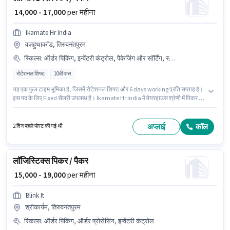
₹ 14,000 - 17,000
per महीना
Ikamate Hr India
वज़हुथाकॉड, तिरुवनंतपुरम
स्किल्स
:
ऑर्डर पिकिंग, इन्वेंटरी कंट्रोल, पैकेजिंग और सॉर्टिंग, स्टॉक टेकिंग, ऑर्डर प्रोसेसिंग
रोटेशनल शिफ्ट
10वीं पास
यह एक फुल टाइम भूमिका है, जिसमें रोटेशनल शिफ्ट और 6 days working प्रति सप्ताह है।
इस पद के लिए Fixed सैलरी उपलब्ध है। Ikamate Hr India में वेयरहाउस श्रेणी में पिकर /
पैकर के रूप में जुड़ें। इंश्योरेंस, PF पद और कंपनी की नीतियों के अनुसार दिए जा सकते हैं। यह
भूमिका 0 - 5 वर्षो वर्ष के अनुभव वाले के लिए खुली है, मासिक वेतन ₹17000 रहेगा। इस भूमिका
के लिए उम्मीदवार के पास इन्वेंटरी कंट्रोल, ऑर्डर पिकिंग, ऑर्डर प्रोसेसिंग, पैकेजिंग और
अप्लाई
कॉल
2 दिन पहले पोस्ट की गई थी
सॉर्टिंग, स्टॉक टेकिंग होना अनिवार्य है।
लॉजिस्टिक्स पिकर / पैकर
₹ 15,000 - 19,000
per महीना
Blink It
श्रीकार्यम, तिरुवनंतपुरम
स्किल्स
:
ऑर्डर पिकिंग, ऑर्डर प्रोसेसिंग, इन्वेंटरी कंट्रोल