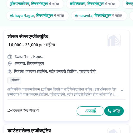
पुलियाराकोणम
,
तिरुवनंतपुरम
में जॉब्स
करिक्ककम
,
तिरुवनंतपुरम
में जॉब्स
मेनम
Abhaya Nagar
,
तिरुवनंतपुरम
में जॉब्स
Amaravila
,
तिरुवनंतपुरम
में जॉब्स
शोरूम सेल्स एग्जीक्यूटिव
₹ 16,000 - 23,000
per महीना
Swiss Time House
अनायरा, तिरुवनंतपुरम
स्किल्स
:
कस्टमर हैंडलिंग, स्टोर इन्वेंट्री हैंडलिंग, प्रोडक्ट डेमो
12वीं पास
आवेदकों के पास कम से कम 12वीं पास डिग्री या सर्टिफिकेट होना चाहिए। इस भूमिका के लिए
उम्मीदवार के पास कस्टमर हैंडलिंग, प्रोडक्ट डेमो, स्टोर इन्वेंट्री हैंडलिंग होना अनिवार्य है।
यह पद 6 - 36 महीने वर्ष के अनुभव वाले के लिए उपयुक्त है। आप प्रति माह ₹23000 तक कमा
सकते हैं। इस भूमिका के साथ अतिरिक्त लाभ जैसे मेडिकल बेनिफिट्स भी मिलेंगे। Swiss
Time House में रिटेल/ काउंटर सेल्स श्रेणी में शोरूम सेल्स एग्जीक्यूटिव के रूप में जुड़ें। इस
अप्लाई
कॉल
10+ दिन पहले पोस्ट की गई थी
भूमिका में Fixed वेतन संरचना मिलती है।
काउंटर सेल्स एग्जीक्यूटिव