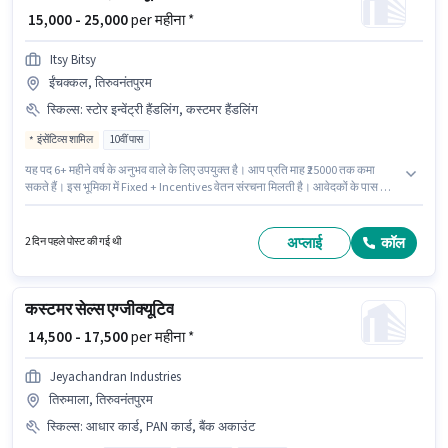
₹ 15,000 - 25,000
per महीना *
Itsy Bitsy
ईंचक्कल, तिरुवनंतपुरम
स्किल्स
:
स्टोर इन्वेंट्री हैंडलिंग, कस्टमर हैंडलिंग
इंसेंटिव्स शामिल
10वीं पास
यह पद 6+ महीने वर्ष के अनुभव वाले के लिए उपयुक्त है। आप प्रति माह ₹25000 तक कमा
सकते हैं। इस भूमिका में Fixed + Incentives वेतन संरचना मिलती है। आवेदकों के पास कम
से कम 10वीं पास डिग्री या सर्टिफिकेट होना चाहिए। इंश्योरेंस, PF पद और कंपनी की नीतियों
के अनुसार दिए जा सकते हैं। यह वैकेंसी ईंचक्कल, तिरुवनंतपुरम में है। इस भूमिका के लिए
उम्मीदवार के पास कस्टमर हैंडलिंग, स्टोर इन्वेंट्री हैंडलिंग होना अनिवार्य है।
अप्लाई
कॉल
2 दिन पहले पोस्ट की गई थी
कस्टमर सेल्स एग्जीक्यूटिव
₹ 14,500 - 17,500
per महीना *
Jeyachandran Industries
तिरुमाला, तिरुवनंतपुरम
स्किल्स
:
आधार कार्ड, PAN कार्ड, बैंक अकाउंट