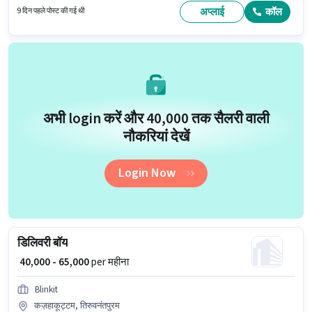
आप प्रति माह ₹65000 तक कमा सकते हैं।
अप्लाई
कॉल
9 दिन पहले पोस्ट की गई थी
अभी login करें और ₹40,000 तक सैलरी वाली
नौकरियां देखें
Login Now
डिलिवरी बॉय
₹ 40,000 - 65,000
per महीना
Blinkit
कज़हाकूट्टम, तिरुवनंतपुरम