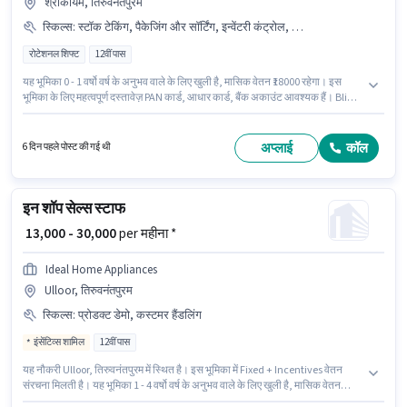
श्रीकार्यम, तिरुवनंतपुरम
स्किल्स
:
स्टॉक टेकिंग, पैकेजिंग और सॉर्टिंग, इन्वेंटरी कंट्रोल, आधार कार्ड, बैंक अकाउंट, ऑर्डर पिकिंग, फ्रेट फॉरवर्डिंग, PAN कार्ड, ऑर्डर प्रोसेसिंग
रोटेशनल शिफ्ट
12वीं पास
यह भूमिका 0 - 1 वर्षो वर्ष के अनुभव वाले के लिए खुली है, मासिक वेतन ₹18000 रहेगा। इस
भूमिका के लिए महत्वपूर्ण दस्तावेज़ PAN कार्ड, आधार कार्ड, बैंक अकाउंट आवश्यक हैं। Blink
It वेयरहाउस श्रेणी में पिकर / पैकर पद के लिए सक्रिय रूप से हायर कर रहा है। इस भूमिका के
लिए उम्मीदवार के पास इन्वेंटरी कंट्रोल, ऑर्डर पिकिंग, ऑर्डर प्रोसेसिंग, पैकेजिंग और सॉर्टिंग,
स्टॉक टेकिंग, फ्रेट फॉरवर्डिंग होना अनिवार्य है। यह नौकरी श्रीकार्यम, तिरुवनंतपुरम में
अप्लाई
कॉल
6 दिन पहले पोस्ट की गई थी
स्थित है। इस पद के लिए Fixed सैलरी उपलब्ध है।
इन शॉप सेल्स स्टाफ
₹ 13,000 - 30,000
per महीना *
Ideal Home Appliances
Ulloor, तिरुवनंतपुरम
स्किल्स
:
प्रोडक्ट डेमो, कस्टमर हैंडलिंग
इंसेंटिव्स शामिल
12वीं पास
यह नौकरी Ulloor, तिरुवनंतपुरम में स्थित है। इस भूमिका में Fixed + Incentives वेतन
संरचना मिलती है। यह भूमिका 1 - 4 वर्षो वर्ष के अनुभव वाले के लिए खुली है, मासिक वेतन
₹30000 रहेगा। PF पद और कंपनी की नीतियों के अनुसार दिए जा सकते हैं। इस पद के लिए