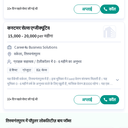
उम्मीदवार के पास 12वीं पास डिग्री/सर्टिफिकेट होना अनिवार्य है। इस भूमिका के लिए
उम्मीदवार के पास कस्टमर हैंडलिंग, प्रोडक्ट डेमो होना अनिवार्य है।
अप्लाई
कॉल
10+ दिन पहले पोस्ट की गई थी
कस्टमर सेल्स एग्जीक्यूटिव
₹ 15,000 - 20,000
per महीना
Career4u Business Solutions
वर्कला, तिरुवनंतपुरम
ग्राहक सहायता / टेलीकॉलर में 0 - 6 महीने का अनुभव
डे शिफ्ट
ग्रेजुएट
B2c सेल्स
यह वैकेंसी वर्कला, तिरुवनंतपुरम में है। इस भूमिका में Fixed वेतन संरचना मिलती है। यह
भूमिका 0 - 6 महीने वर्ष के अनुभव वाले के लिए खुली है, मासिक वेतन ₹20000 रहेगा। यह एक
फुल टाइम भूमिका है, जिसमें डे शिफ्ट और 6 days working प्रति सप्ताह है। इस पद के लिए
उम्मीदवार के पास ग्रेजुएट डिग्री/सर्टिफिकेट होना अनिवार्य है। Career4u Business
Solutions में ग्राहक सहायता / टेलीकॉलर श्रेणी में कस्टमर सेल्स एग्जीक्यूटिव के रूप में
अप्लाई
कॉल
10+ दिन पहले पोस्ट की गई थी
जुड़ें।
तिरुवनंतपुरम में पॉपुलर लोकलिटीज़ बाय जॉब्स