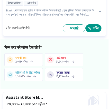
रोटेशनल शिफ्ट
10वीं से नीचे
Blink It में वेयरहाउस श्रेणी में पिकर / पैकर के रूप में जुड़ें। इस भूमिका के लिए उम्मीदवार के
पास इन्वेंटरी कंट्रोल, ऑर्डर पिकिंग, ऑर्डर प्रोसेसिंग होना अनिवार्य है। यह वैकेंसी
श्रीकार्यम, तिरुवनंतपुरम में है। इस पद के लिए Fixed सैलरी उपलब्ध है। इस नौकरी के लिए
10वीं से नीचे योग्यता वाले उम्मीदवार आवेदन कर सकते हैं। यह भूमिका फुल टाइम की है,
रोटेशनल शिफ्ट के साथ और 6 days working प्रति सप्ताह है।
अप्लाई
कॉल
3 दिन पहले पोस्ट की गई थी
किस तरह की जॉब्स देख रहे हैं?
घर से काम
पार्ट टाइम
2,464
+
जॉब्स
24,943
+
जॉब्स
महिलाओं के लिए जॉब्स
फ्रेशर जाब्स
1,14,930
+
जॉब्स
15,133
+
जॉब्स
Assistant Store Manager
₹ 20,000 - 43,800
per महीना *