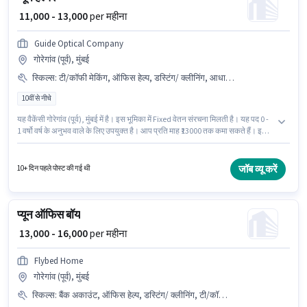
₹ 11,000 - 13,000
per महीना
Guide Optical Company
गोरेगांव (पूर्व), मुंबई
स्किल्स
:
टी/कॉफी मेकिंग, ऑफिस हेल्प, डस्टिंग/ क्लीनिंग, आधार कार्ड, PAN कार्ड, टी/कॉफी सर्विंग
10वीं से नीचे
यह वैकेंसी गोरेगांव (पूर्व), मुंबई में है। इस भूमिका में Fixed वेतन संरचना मिलती है। यह पद 0 -
1 वर्षो वर्ष के अनुभव वाले के लिए उपयुक्त है। आप प्रति माह ₹13000 तक कमा सकते हैं। इस
पद के लिए आवश्यक दस्तावेज़ जैसे PAN कार्ड, आधार कार्ड का होना अनिवार्य है। Guide
Optical Company प्यून श्रेणी में हेल्पर पद के लिए सक्रिय रूप से हायर कर रहा है। इस
भूमिका के लिए आवेदक के पास टी/कॉफी मेकिंग, डस्टिंग/ क्लीनिंग, ऑफिस हेल्प, टी/कॉफी
जॉब व्यू करें
10+ दिन पहले पोस्ट की गई थी
सर्विंग जैसी स्किल्स होनी चाहिए।
प्यून ऑफिस बॉय
₹ 13,000 - 16,000
per महीना
Flybed Home
गोरेगांव (पूर्व), मुंबई
स्किल्स
:
बैंक अकाउंट, ऑफिस हेल्प, डस्टिंग/ क्लीनिंग, टी/कॉफी सर्विंग, PAN कार्ड, फोटोकॉपींग, टी/कॉफी मेकिंग, आधार कार्ड