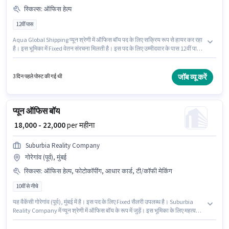
स्किल्स
:
ऑफिस हेल्प
12वीं पास
Aqua Global Shipping प्यून श्रेणी में ऑफिस बॉय पद के लिए सक्रिय रूप से हायर कर रहा
है। इस भूमिका में Fixed वेतन संरचना मिलती है। इस पद के लिए उम्मीदवार के पास 12वीं पास
डिग्री/सर्टिफिकेट होना अनिवार्य है। इस भूमिका के लिए उम्मीदवार के पास ऑफिस हेल्प होना
अनिवार्य है। यह भूमिका 0 - 6+ वर्षो वर्ष के अनुभव वाले के लिए खुली है, मासिक वेतन ₹15000
रहेगा। यह नौकरी गोरेगांव (पूर्व), मुंबई में स्थित है।
जॉब व्यू करें
3 दिन पहले पोस्ट की गई थी
प्यून ऑफिस बॉय
₹ 18,000 - 22,000
per महीना
Suburbia Reality Company
गोरेगांव (पूर्व), मुंबई
स्किल्स
:
ऑफिस हेल्प, फोटोकॉपींग, आधार कार्ड, टी/कॉफी मेकिंग
10वीं से नीचे
यह वैकेंसी गोरेगांव (पूर्व), मुंबई में है। इस पद के लिए Fixed सैलरी उपलब्ध है। Suburbia
Reality Company में प्यून श्रेणी में ऑफिस बॉय के रूप में जुड़ें। इस भूमिका के लिए महत्वपूर्ण
दस्तावेज़ आधार कार्ड आवश्यक हैं। यह भूमिका 0 - 6 महीने वर्ष के अनुभव वाले के लिए खुली है,
मासिक वेतन ₹22000 रहेगा। इस भूमिका के साथ अतिरिक्त लाभ जैसे PF भी मिलेंगे।