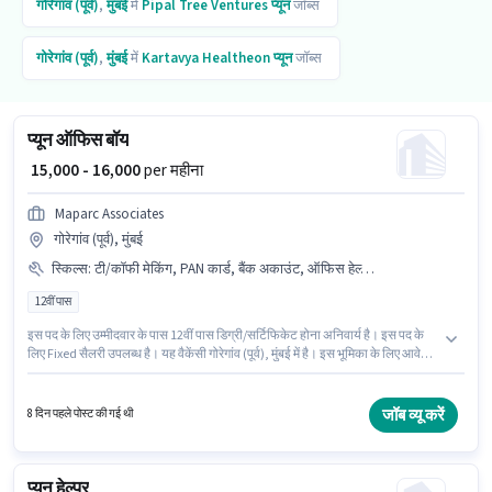
गोरेगांव (पूर्व)
,
मुंबई
में
Pipal Tree Ventures
प्यून
जॉब्स
गोरेगांव (पूर्व)
,
मुंबई
में
Kartavya Healtheon
प्यून
जॉब्स
प्यून ऑफिस बॉय
₹ 15,000 - 16,000
per महीना
Maparc Associates
गोरेगांव (पूर्व), मुंबई
स्किल्स
:
टी/कॉफी मेकिंग, PAN कार्ड, बैंक अकाउंट, ऑफिस हेल्प, डस्टिंग/ क्लीनिंग, आधार कार्ड, टी/कॉफी सर्विंग
12वीं पास
इस पद के लिए उम्मीदवार के पास 12वीं पास डिग्री/सर्टिफिकेट होना अनिवार्य है। इस पद के
लिए Fixed सैलरी उपलब्ध है। यह वैकेंसी गोरेगांव (पूर्व), मुंबई में है। इस भूमिका के लिए आवेदक
के पास टी/कॉफी मेकिंग, डस्टिंग/ क्लीनिंग, ऑफिस हेल्प, टी/कॉफी सर्विंग जैसी स्किल्स होनी
चाहिए। Maparc Associates प्यून श्रेणी में ऑफिस बॉय पद के लिए सक्रिय रूप से हायर
कर रहा है। इस पद के लिए आवश्यक दस्तावेज़ जैसे PAN कार्ड, आधार कार्ड, बैंक अकाउंट का
जॉब व्यू करें
8 दिन पहले पोस्ट की गई थी
होना अनिवार्य है।
प्यून हेल्पर