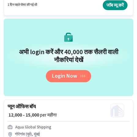
(पूर्व), मुंबई में है। Chandak Agarwal Company में प्यून श्रेणी में ऑफिस बॉय के रूप में
जॉब व्यू करें
1 दिन पहले पोस्ट की गई थी
जुड़ें।
अभी login करें और ₹40,000 तक सैलरी वाली
नौकरियां देखें
Login Now
प्यून ऑफिस बॉय
₹ 12,000 - 15,000
per महीना
Aqua Global Shipping
गोरेगांव (पूर्व), मुंबई