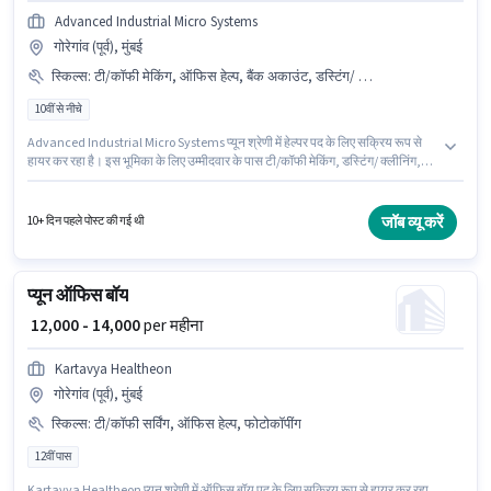
Advanced Industrial Micro Systems
गोरेगांव (पूर्व), मुंबई
स्किल्स
:
टी/कॉफी मेकिंग, ऑफिस हेल्प, बैंक अकाउंट, डस्टिंग/ क्लीनिंग, टी/कॉफी सर्विंग, PAN कार्ड, आधार कार्ड
10वीं से नीचे
Advanced Industrial Micro Systems प्यून श्रेणी में हेल्पर पद के लिए सक्रिय रूप से
हायर कर रहा है। इस भूमिका के लिए उम्मीदवार के पास टी/कॉफी मेकिंग, डस्टिंग/ क्लीनिंग,
ऑफिस हेल्प, टी/कॉफी सर्विंग होना अनिवार्य है। यह वैकेंसी गोरेगांव (पूर्व), मुंबई में है। इस
भूमिका में Fixed वेतन संरचना मिलती है। 10वीं से नीचे योग्यता वाले उम्मीदवार इस भूमिका के
लिए उपयुक्त हैं। इस पद के लिए आवश्यक दस्तावेज़ जैसे PAN कार्ड, आधार कार्ड, बैंक
जॉब व्यू करें
10+ दिन पहले पोस्ट की गई थी
अकाउंट का होना अनिवार्य है।
प्यून ऑफिस बॉय
₹ 12,000 - 14,000
per महीना
Kartavya Healtheon
गोरेगांव (पूर्व), मुंबई
स्किल्स
:
टी/कॉफी सर्विंग, ऑफिस हेल्प, फोटोकॉपींग
12वीं पास
Kartavya Healtheon प्यून श्रेणी में ऑफिस बॉय पद के लिए सक्रिय रूप से हायर कर रहा