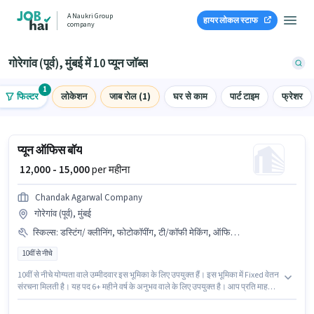
A Naukri Group
हायर लोकल स्टाफ
company
गोरेगांव (पूर्व), मुंबई में 10 प्यून जॉब्स
1
फिल्टर
लोकेशन
जाब रोल (1)
घर से काम
पार्ट टाइम
फ्रेशर
प्यून ऑफिस बॉय
₹ 12,000 - 15,000
per महीना
Chandak Agarwal Company
गोरेगांव (पूर्व), मुंबई
स्किल्स
:
डस्टिंग/ क्लीनिंग, फोटोकॉपींग, टी/कॉफी मेकिंग, ऑफिस हेल्प, टी/कॉफी सर्विंग
10वीं से नीचे
10वीं से नीचे योग्यता वाले उम्मीदवार इस भूमिका के लिए उपयुक्त हैं। इस भूमिका में Fixed वेतन
संरचना मिलती है। यह पद 6+ महीने वर्ष के अनुभव वाले के लिए उपयुक्त है। आप प्रति माह
₹15000 तक कमा सकते हैं। इस भूमिका के लिए उम्मीदवार के पास टी/कॉफी मेकिंग, डस्टिंग/
क्लीनिंग, फोटोकॉपींग, ऑफिस हेल्प, टी/कॉफी सर्विंग होना अनिवार्य है। यह वैकेंसी गोरेगांव