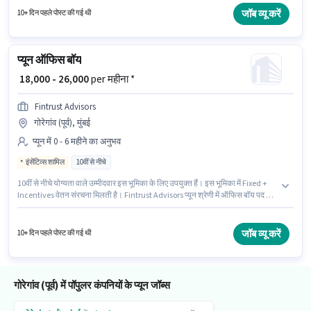
जॉब व्यू करें
10+ दिन पहले पोस्ट की गई थी
प्यून ऑफिस बॉय
₹ 18,000 - 26,000
per महीना *
Fintrust Advisors
गोरेगांव (पूर्व), मुंबई
प्यून में 0 - 6 महीने का अनुभव
इंसेंटिव्स शामिल
10वीं से नीचे
10वीं से नीचे योग्यता वाले उम्मीदवार इस भूमिका के लिए उपयुक्त हैं। इस भूमिका में Fixed +
Incentives वेतन संरचना मिलती है। Fintrust Advisors प्यून श्रेणी में ऑफिस बॉय पद के
लिए सक्रिय रूप से हायर कर रहा है। मील, PF पद और कंपनी की नीतियों के अनुसार दिए जा
सकते हैं। यह वैकेंसी गोरेगांव (पूर्व), मुंबई में है। यह पद 0 - 6 महीने वर्ष के अनुभव वाले के लिए
उपयुक्त है। आप प्रति माह ₹26000 तक कमा सकते हैं।
जॉब व्यू करें
10+ दिन पहले पोस्ट की गई थी
गोरेगांव (पूर्व) में पॉपुलर कंपनियों के प्यून जॉब्स