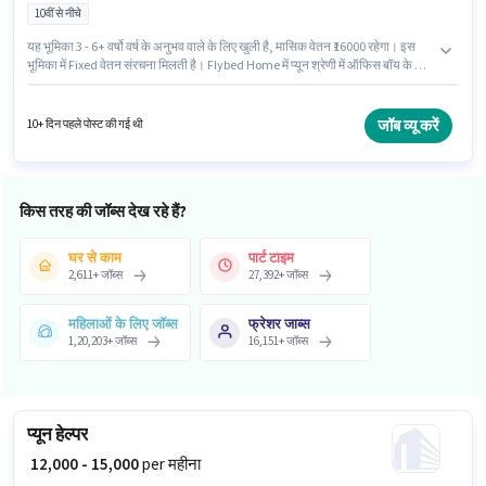
10वीं से नीचे
यह भूमिका 3 - 6+ वर्षो वर्ष के अनुभव वाले के लिए खुली है, मासिक वेतन ₹16000 रहेगा। इस
भूमिका में Fixed वेतन संरचना मिलती है। Flybed Home में प्यून श्रेणी में ऑफिस बॉय के रूप
में जुड़ें। इस भूमिका के लिए उम्मीदवार के पास टी/कॉफी मेकिंग, डस्टिंग/ क्लीनिंग,
फोटोकॉपींग, ऑफिस हेल्प, टी/कॉफी सर्विंग होना अनिवार्य है। 10वीं से नीचे योग्यता वाले
उम्मीदवार इस भूमिका के लिए उपयुक्त हैं। इस भूमिका के लिए महत्वपूर्ण दस्तावेज़ PAN कार्ड,
जॉब व्यू करें
10+ दिन पहले पोस्ट की गई थी
आधार कार्ड, बैंक अकाउंट आवश्यक हैं।
किस तरह की जॉब्स देख रहे हैं?
घर से काम
पार्ट टाइम
2,611
+
जॉब्स
27,392
+
जॉब्स
महिलाओं के लिए जॉब्स
फ्रेशर जाब्स
1,20,203
+
जॉब्स
16,151
+
जॉब्स
प्यून हेल्पर
₹ 12,000 - 15,000
per महीना