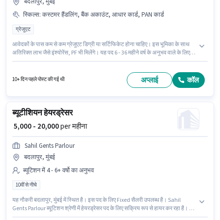
बदलापुर, मुंबई
स्किल्स
:
कस्टमर हैंडलिंग, बैंक अकाउंट, आधार कार्ड, PAN कार्ड
ग्रेजुएट
आवेदकों के पास कम से कम ग्रेजुएट डिग्री या सर्टिफिकेट होना चाहिए। इस भूमिका के साथ
अतिरिक्त लाभ जैसे इंश्योरेंस, PF भी मिलेंगे। यह पद 6 - 36 महीने वर्ष के अनुभव वाले के लिए
उपयुक्त है। आप प्रति माह ₹24000 तक कमा सकते हैं। इस भूमिका के लिए उम्मीदवार के पास
कस्टमर हैंडलिंग होना अनिवार्य है। यह वैकेंसी बदलापुर, मुंबई में है। इस भूमिका के लिए
महत्वपूर्ण दस्तावेज़ PAN कार्ड, आधार कार्ड, बैंक अकाउंट आवश्यक हैं।
अप्लाई
कॉल
10+ दिन पहले पोस्ट की गई थी
ब्यूटीशियन हेयरड्रेसर
₹ 5,000 - 20,000
per महीना
Sahil Gents Parlour
बदलापुर, मुंबई
ब्यूटिशन में 4 - 6+ वर्षो का अनुभव
10वीं से नीचे
यह नौकरी बदलापुर, मुंबई में स्थित है। इस पद के लिए Fixed सैलरी उपलब्ध है। Sahil
Gents Parlour ब्यूटिशन श्रेणी में हेयरड्रेसर पद के लिए सक्रिय रूप से हायर कर रहा है। यह
पद 4 - 6+ वर्षो वर्ष के अनुभव वाले के लिए उपयुक्त है। आप प्रति माह ₹20000 तक कमा सकते