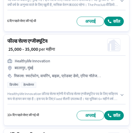
वर्षो वर्ष के अनुभव वाले के लिए खुली है, मासिक वेतन ₹30000 रहेगा। The Proclub वीडियो
एडिटर श्रेणी में वीडियो एडिटर पद के लिए सक्रिय रूप से हायर कर रहा है। इस नौकरी के लिए
10वीं से नीचे योग्यता वाले उम्मीदवार आवेदन कर सकते हैं। यह भूमिका फुल टाइम की है, डे
शिफ्ट के साथ और 6 days working प्रति सप्ताह है।
अप्लाई
कॉल
6 दिन पहले पोस्ट की गई थी
फील्ड सेल्स एग्जीक्यूटिव
₹ 25,000 - 35,000
per महीना
Healthylife Innovation
बदलापुर, मुंबई
स्किल्स
:
स्मार्टफोन, वायरिंग, बाइक, प्रोडक्ट डेमो, एरिया नॉलेज, लीड जनरेशन
डिप्लोमा
हेल्थकेयर
Healthylife Innovation फ़ील्ड सेल्स श्रेणी में फील्ड सेल्स एग्जीक्यूटिव पद के लिए सक्रिय
रूप से हायर कर रहा है। इस पद के लिए Fixed सैलरी उपलब्ध है। यह भूमिका 6+ महीने वर्ष के
अनुभव वाले के लिए खुली है, मासिक वेतन ₹35000 रहेगा। PF, मेडिकल बेनिफिट्स पद और
कंपनी की नीतियों के अनुसार दिए जा सकते हैं। यह नौकरी बदलापुर, मुंबई में स्थित है। इस
भूमिका के लिए उम्मीदवार के पास लीड जनरेशन, प्रोडक्ट डेमो, वायरिंग, एरिया नॉलेज होना
अप्लाई
कॉल
10+ दिन पहले पोस्ट की गई थी
अनिवार्य है।