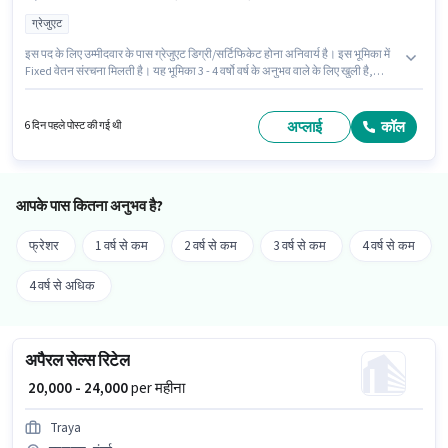
ग्रेजुएट
इस पद के लिए उम्मीदवार के पास ग्रेजुएट डिग्री/सर्टिफिकेट होना अनिवार्य है। इस भूमिका में
Fixed वेतन संरचना मिलती है। यह भूमिका 3 - 4 वर्षो वर्ष के अनुभव वाले के लिए खुली है,
मासिक वेतन ₹20000 रहेगा। इस भूमिका के लिए उम्मीदवार के पास Adobe DreamWeaver,
Adobe Flash, Adobe Illustrator, Adobe Photoshop, CorelDraw, HTML/CSS
ग्राफिक डिज़ाइन होना अनिवार्य है। यह नौकरी बदलापुर, मुंबई में स्थित है। Modern Veer
अप्लाई
कॉल
6 दिन पहले पोस्ट की गई थी
Rays Security Force India ग्राफिक / वेब डिजाइनर श्रेणी में ग्राफिक डिजाइनर पद के
लिए सक्रिय रूप से हायर कर रहा है।
आपके पास कितना अनुभव है?
फ्रेशर
1 वर्ष से कम
2 वर्ष से कम
3 वर्ष से कम
4 वर्ष से कम
4 वर्ष से अधिक
अपैरल सेल्स रिटेल
₹ 20,000 - 24,000
per महीना
Traya