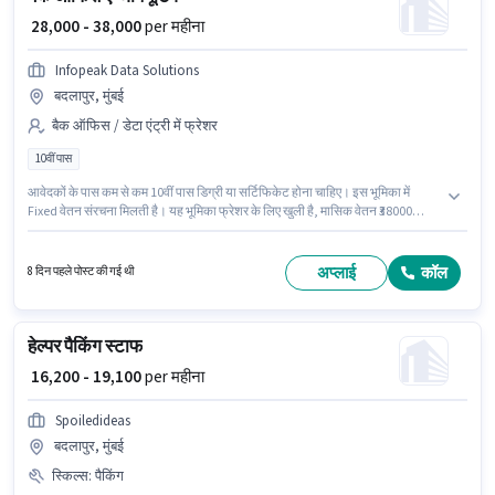
₹ 28,000 - 38,000
per महीना
Infopeak Data Solutions
बदलापुर, मुंबई
बैक ऑफिस / डेटा एंट्री में फ्रेशर
10वीं पास
आवेदकों के पास कम से कम 10वीं पास डिग्री या सर्टिफिकेट होना चाहिए। इस भूमिका में
Fixed वेतन संरचना मिलती है। यह भूमिका फ्रेशर के लिए खुली है, मासिक वेतन ₹38000
रहेगा। कैब, इंश्योरेंस, मेडिकल बेनिफिट्स पद और कंपनी की नीतियों के अनुसार दिए जा सकते
हैं। Infopeak Data Solutions में बैक ऑफिस / डेटा एंट्री श्रेणी में बैक ऑफिस
एग्जीक्यूटिव के रूप में जुड़ें। यह वैकेंसी बदलापुर, मुंबई में है।
अप्लाई
कॉल
8 दिन पहले पोस्ट की गई थी
हेल्पर पैकिंग स्टाफ
₹ 16,200 - 19,100
per महीना
Spoiledideas
बदलापुर, मुंबई
स्किल्स
:
पैकिंग