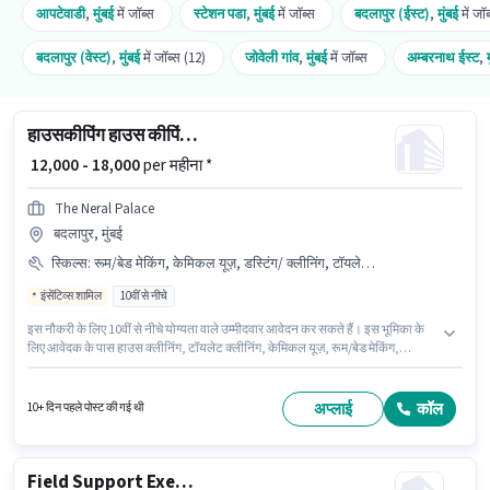
आपटेवाडी
,
मुंबई
में जॉब्स
स्टेशन पडा
,
मुंबई
में जॉब्स
बदलापुर (ईस्ट)
,
मुंबई
में जॉ
बदलापुर (वेस्ट)
,
मुंबई
में जॉब्स (12)
जोवेली गांव
,
मुंबई
में जॉब्स
अम्बरनाथ ईस्ट
,
हाउसकीपिंग हाउस कीपिंग स्टाफ
₹ 12,000 - 18,000
per महीना *
The Neral Palace
बदलापुर, मुंबई
स्किल्स
:
रूम/बेड मेकिंग, केमिकल यूज़, डस्टिंग/ क्लीनिंग, टॉयलेट क्लीनिंग, हाउस क्लीनिंग
इंसेंटिव्स शामिल
10वीं से नीचे
इस नौकरी के लिए 10वीं से नीचे योग्यता वाले उम्मीदवार आवेदन कर सकते हैं। इस भूमिका के
लिए आवेदक के पास हाउस क्लीनिंग, टॉयलेट क्लीनिंग, केमिकल यूज़, रूम/बेड मेकिंग,
डस्टिंग/ क्लीनिंग जैसी स्किल्स होनी चाहिए। यह पद 6+ महीने वर्ष के अनुभव वाले के लिए
उपयुक्त है। आप प्रति माह ₹18000 तक कमा सकते हैं। मील, मेडिकल बेनिफिट्स पद और
कंपनी की नीतियों के अनुसार दिए जा सकते हैं। The Neral Palace में हाउसकीपिंग श्रेणी में
अप्लाई
कॉल
10+ दिन पहले पोस्ट की गई थी
हाउस कीपिंग स्टाफ के रूप में जुड़ें। इस भूमिका में Fixed + Incentives वेतन संरचना मिलती
है।
Field Support Executive