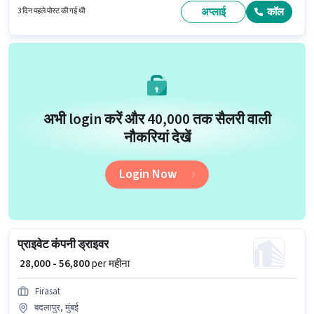
ऑडिट, बैलेंस शीट, बुक कीपिंग, GST, MS Excel, Tally, टैक्स रिटर्न्स, टैक्सेशन - VAT &
अप्लाई
कॉल
3 दिन पहले पोस्ट की गई थी
सेल्स टैक्स, TDS जैसी स्किल्स होनी चाहिए।
अभी login करें और ₹40,000 तक सैलरी वाली
नौकरियां देखें
Login Now
प्राइवेट कंपनी ड्राइवर
₹ 28,000 - 56,800
per महीना
Firasat
बदलापुर, मुंबई