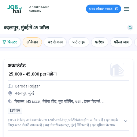
A Naukri Group
हायर लोकल स्टाफ
company
बदलापुर, मुंबई में 49 जॉब्स
फिल्टर
लोकेशन
घर से काम
पार्ट टाइम
फ्रेशर
फील्ड जाब
अकाउंटेंट
₹ 25,000 - 45,000
per महीना
Baroda Rojgar
बदलापुर, मुंबई
स्किल्स
:
MS Excel, बैलेंस शीट, बुक कीपिंग, GST, टैक्स रिटर्न्स, टैक्सेशन - VAT & सेल्स टैक्स, Tally, ऑडिट, TDS
12वीं पास
इस पद के लिए उम्मीदवार के पास 12वीं पास डिग्री/सर्टिफिकेट होना अनिवार्य है। इस पद के
लिए Fixed सैलरी उपलब्ध है। यह नौकरी बदलापुर, मुंबई में स्थित है। इस भूमिका के साथ
अतिरिक्त लाभ जैसे कैब, मील, इंश्योरेंस, PF, मेडिकल बेनिफिट्स भी मिलेंगे। Baroda
Rojgar में अकाउंटेंट श्रेणी में अकाउंटेंट के रूप में जुड़ें। इस भूमिका के लिए आवेदक के पास