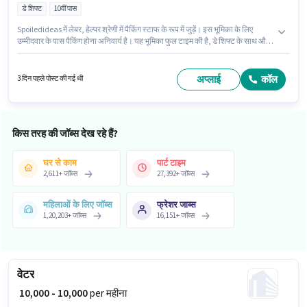
डे शिफ्ट
10वीं पास
Spoiledideas में लेबर, हेल्पर श्रेणी में पैकिंग स्टाफ के रूप में जुड़ें। इस भूमिका के लिए
उम्मीदवार के पास पैकिंग होना अनिवार्य है। यह भूमिका फुल टाइम की है, डे शिफ्ट के साथ और
6 days working प्रति सप्ताह है। कैब, मील, PF, अकॉमोडेशन पद और कंपनी की नीतियों
के अनुसार दिए जा सकते हैं। यह वैकेंसी बदलापुर, मुंबई में है। इस पद के लिए Fixed सैलरी
उपलब्ध है।
अप्लाई
कॉल
3 दिन पहले पोस्ट की गई थी
किस तरह की जॉब्स देख रहे हैं?
घर से काम
पार्ट टाइम
2,611
+
जॉब्स
27,392
+
जॉब्स
महिलाओं के लिए जॉब्स
फ्रेशर जाब्स
1,20,203
+
जॉब्स
16,151
+
जॉब्स
वेटर
₹ 10,000 - 10,000
per महीना