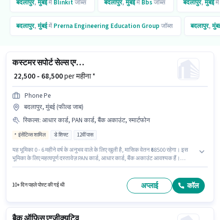
बदलापुर
,
मुंबई
में
Blinkit
जॉब्स
बदलापुर
,
मुंबई
में
Bbs
जॉब्स
बदलापुर
,
मुंबई
मे
बदलापुर
,
मुंबई
में
Prerna Engineering Education Group
जॉब्स
बदलापुर
,
मुंब
कस्टमर सपोर्ट सेल्स एग्जीक्यूटिव
₹ 22,500 - 68,500
per महीना *
Phone Pe
बदलापुर, मुंबई (फील्ड जाब)
स्किल्स
:
आधार कार्ड, PAN कार्ड, बैंक अकाउंट, स्मार्टफोन
इंसेंटिव्स शामिल
डे शिफ्ट
12वीं पास
यह भूमिका 0 - 6 महीने वर्ष के अनुभव वाले के लिए खुली है, मासिक वेतन ₹68500 रहेगा। इस
भूमिका के लिए महत्वपूर्ण दस्तावेज़ PAN कार्ड, आधार कार्ड, बैंक अकाउंट आवश्यक हैं।
आवेदकों के पास कम से कम 12वीं पास डिग्री या सर्टिफिकेट होना चाहिए। इस जॉब के लिए
स्मार्टफोन का उपलब्ध होना आवश्यक है। यह नौकरी बदलापुर, मुंबई में स्थित है। इस पद के
लिए Fixed + Incentives सैलरी उपलब्ध है।
अप्लाई
कॉल
10+ दिन पहले पोस्ट की गई थी
बैक ऑफिस एग्जीक्यूटिव