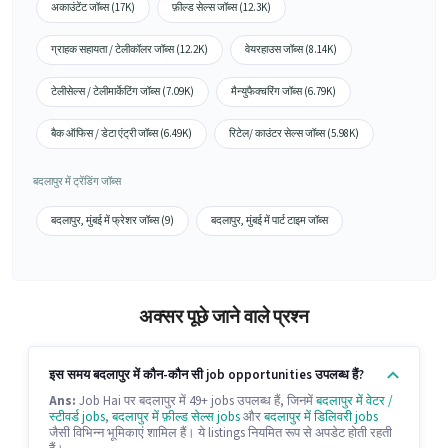
अकाउंटेंट जॉब्स (17K)
फ़ील्ड सेल्स जॉब्स (12.3K)
ग्राहक सहायता / टेलीकॉलर जॉब्स (12.2K)
वेयरहाउस जॉब्स (8.14K)
टेलीसेल्स / टेलीमार्केटिंग जॉब्स (7.09K)
मैन्युफैक्चरिंग जॉब्स (6.79K)
बैक ऑफिस / डेटा एंट्री जॉब्स (6.49K)
रिटेल/ काउंटर सेल्स जॉब्स (5.98K)
बदलापुर में ट्रेंडिंग जॉब्स
बदलापुर, मुंबई में फ्रेशर जॉब्स (9)
बदलापुर, मुंबई में पार्ट टाइम जॉब्स
अक्सर पूछे जाने वाले प्रश्न
इस समय बदलापुर में कौन-कौन सी job opportunities उपलब्ध हैं?
Ans:
Job Hai पर बदलापुर में 49+ jobs उपलब्ध हैं, जिनमें
बदलापुर में वेटर /
स्टीवर्ड jobs
,
बदलापुर में फ़ील्ड सेल्स jobs
और
बदलापुर में डिलिवरी jobs
जैसी विभिन्न भूमिकाएं शामिल हैं। ये listings नियमित रूप से अपडेट होती रहती