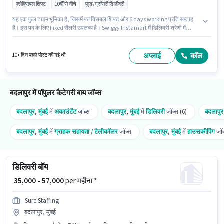
फ्लेक्सिबल शिफ्ट
10वीं से नीचे
फूड/ग्रॉसरी डिलीवरी
यह एक फुल टाइम भूमिका है, जिसमें फ्लेक्सिबल शिफ्ट और 6 days working प्रति सप्ताह
है। इस पद के लिए Fixed सैलरी उपलब्ध है। Swiggy Instamart में डिलिवरी श्रेणी में
डिलिवरी बॉय के रूप में जुड़ें। इंश्योरेंस पद और कंपनी की नीतियों के अनुसार दिए जा सकते हैं।
इस नौकरी के लिए 10वीं से नीचे योग्यता वाले उम्मीदवार आवेदन कर सकते हैं। इस भूमिका के
लिए आवेदक के पास टू-व्हीलर ड्राइविंग जैसी स्किल्स होनी चाहिए।
अप्लाई
कॉल
10+ दिन पहले पोस्ट की गई थी
बदलापुर में पॉपुलर कैटेगरी बाय जॉब्स
बदलापुर
,
मुंबई
में
अकाउंटेंट
जॉब्स
बदलापुर
,
मुंबई
में
डिलिवरी
जॉब्स (6)
बदलापुर
बदलापुर
,
मुंबई
में
ग्राहक सहायता / टेलीकॉलर
जॉब्स
बदलापुर
,
मुंबई
में
हाउसकीपिंग
जॉब
डिलिवरी बॉय
₹ 35,000 - 57,000
per महीना *
Sure Staffing
बदलापुर, मुंबई