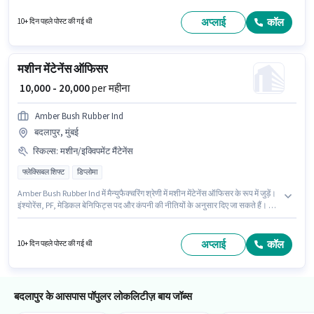
हैं। 10वीं से नीचे योग्यता वाले उम्मीदवार इस भूमिका के लिए उपयुक्त हैं।
अप्लाई
कॉल
10+ दिन पहले पोस्ट की गई थी
मशीन मेंटेनेंस ऑफिसर
₹ 10,000 - 20,000
per महीना
Amber Bush Rubber Ind
बदलापुर, मुंबई
स्किल्स
:
मशीन/इक्विपमेंट मैंटेनेंस
फ्लेक्सिबल शिफ्ट
डिप्लोमा
Amber Bush Rubber Ind में मैन्युफैक्चरिंग श्रेणी में मशीन मेंटेनेंस ऑफिसर के रूप में जुड़ें।
इंश्योरेंस, PF, मेडिकल बेनिफिट्स पद और कंपनी की नीतियों के अनुसार दिए जा सकते हैं। यह
वैकेंसी बदलापुर, मुंबई में है। इस भूमिका के लिए आवेदक के पास मशीन/इक्विपमेंट मैंटेनेंस जैसी
स्किल्स होनी चाहिए। यह एक फुल टाइम भूमिका है, जिसमें फ्लेक्सिबल शिफ्ट और 6 days
working प्रति सप्ताह है। इस पद के लिए Fixed सैलरी उपलब्ध है।
अप्लाई
कॉल
10+ दिन पहले पोस्ट की गई थी
बदलापुर के आसपास पॉपुलर लोकलिटीज़ बाय जॉब्स