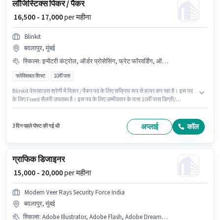
लॉजिस्टिक्स पिकर / पैकर
₹ 16,500 - 17,000
per महीना
Blinkit
बदलापुर, मुंबई
स्किल्स
:
इन्वेंटरी कंट्रोल, ऑर्डर प्रोसेसिंग, फ्रेट फॉरवर्डिंग, ऑर्डर पिकिंग, पैकेजिंग और सॉर्टिंग, स्टॉक टेकिंग
फ्लेक्सिबल शिफ्ट
10वीं पास
Blinkit वेयरहाउस श्रेणी में पिकर / पैकर पद के लिए सक्रिय रूप से हायर कर रहा है। इस पद
के लिए Fixed सैलरी उपलब्ध है। इस पद के लिए उम्मीदवार के पास 10वीं पास डिग्री/
सर्टिफिकेट होना अनिवार्य है। इस भूमिका के साथ अतिरिक्त लाभ जैसे इंश्योरेंस, PF भी
मिलेंगे। यह वैकेंसी बदलापुर, मुंबई में है। इस भूमिका के लिए आवेदक के पास इन्वेंटरी कंट्रोल,
ऑर्डर पिकिंग, ऑर्डर प्रोसेसिंग, पैकेजिंग और सॉर्टिंग, स्टॉक टेकिंग, फ्रेट फॉरवर्डिंग जैसी
अप्लाई
कॉल
3 दिन पहले पोस्ट की गई थी
स्किल्स होनी चाहिए।
ग्राफिक डिजाइनर
₹ 15,000 - 20,000
per महीना
Modern Veer Rays Security Force India
बदलापुर, मुंबई
स्किल्स
:
Adobe Illustrator, Adobe Flash, Adobe DreamWeaver, CorelDraw, Adobe Photoshop, HTML/CSS ग्राफिक डिज़ाइन