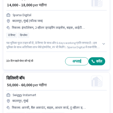
₹ 14,000 - 18,000
per महीना
Sparsa Digital
बदलापुर, मुंबई (फील्ड जाब)
स्किल्स
:
इंस्टॉलेशन, 2-व्हीलर ड्राइविंग लाइसेंस, बाइक, आईटीआई, सर्विसिंग
डे शिफ्ट
डिप्लोमा
यह भूमिका फुल टाइम की है, डे शिफ्ट के साथ और 6 days working प्रति सप्ताह है। इस
भूमिका के साथ अतिरिक्त लाभ जैसे इंश्योरेंस, PF भी मिलेंगे। Sparsa Digital में तकनीशियन
श्रेणी में Field Support Executive के रूप में जुड़ें। इस भूमिका के लिए आवेदन करने हेतु
उम्मीदवार के पास बाइक होना चाहिए। यह वैकेंसी बदलापुर, मुंबई में है। इस पद के लिए Fixed
सैलरी उपलब्ध है।
अप्लाई
कॉल
10+ दिन पहले पोस्ट की गई थी
डिलिवरी बॉय
₹ 50,000 - 60,000
per महीना
Swiggy Instamart
बदलापुर, मुंबई
स्किल्स
:
आरसी, बैंक अकाउंट, बाइक, आधार कार्ड, टू-व्हीलर ड्राइविंग, PAN कार्ड, स्मार्टफोन, साइकिल