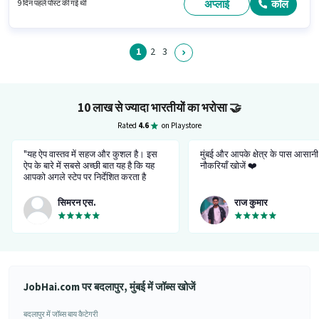
मुंबई में है। इस जॉब के लिए बाइक, स्मार्टफोन, साइकिल का उपलब्ध होना आवश्यक है।
अप्लाई
कॉल
9 दिन पहले पोस्ट की गई थी
1
2
3
10 लाख से ज्यादा भारतीयों का भरोसा
🤝
Rated
4.6
on Playstore
"यह ऐप वास्तव में सहज और कुशल है। इस
मुंबई और आपके क्षेत्र के पास आसानी
ऐप के बारे में सबसे अच्छी बात यह है कि यह
नौकरियाँ खोजें ❤️
आपको अगले स्टेप पर निर्देशित करता है
इसलिए अटकने का कोई मतलब नहीं है। यह
आपको विभिन्न प्रकार की नौकरियों में से
सिमरन एस.
राज कुमार
चुनने का विकल्प देता है। आपको वह चुनना
होगा जो आप चाहते हैं। यह न केवल आपको
अवसर प्रदान करता है बल्कि आपको इसके
लिए तैयार भी करता है। बहुत सुविधाजनक
और परेशानी मुक्त। मेरा अब तक का अनुभव
वास्तव में अच्छा रहा है।”
JobHai.com पर बदलापुर, मुंबई में जॉब्स खोजें
बदलापुर में जॉब्स बाय कैटेगरी