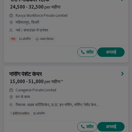
Ans :
यह नर्सिंग बेबी केयर job एक अच्छा अवसर है क्योंकि इसमें
₹ 24,500 - 32,500
per महीना
₹15,000-₹18,000 प्रति माह सैलरी मिलती है, यह एक Part
Ravya Workforce Private Limited
Time job है और इसमें 50 openings हैं।
महिपालपुर, दिल्ली
अधिक जानकारी के लिए उम्मीदवार HR को कॉल कर सकते हैं!
नर्स / कंपाउंडर में फ्रेशर
नया
10 ओपनिंग
ज्यादा डिमांड
कॉल
अप्लाई
नर्सिंग पेशेंट केयर
₹ 15,000 - 51,000
per महीना *
Caregenie Private Limited
घर से काम
स्किल्स
:
ANM सर्टिफिकेट, B.SC इन नर्सिंग, नर्सिंग/ पेशेंट केयर, GNM सर्टिफिकेट, डिप्लोमा
इंसेंटिव्स शामिल
50 ओपनिंग
कॉल
अप्लाई