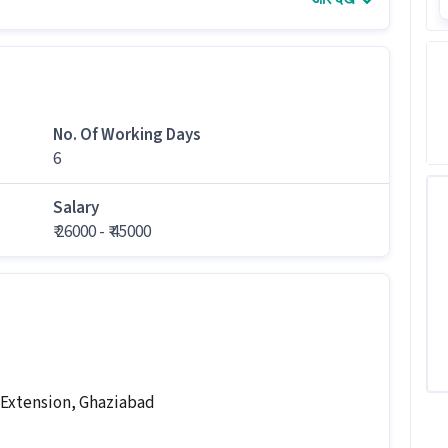
 1 - 4 वर्षो का अनुभव वाले उम्मीदवारों की जरुरत है।
ारी
्यता और अनुभव चाहिए?
No. Of Working Days
 साल का अनुभव होनी चाहिए।
6
Salary
000-₹45,000 प्रति माह है। यह एक Full Time job है।
₹ 26000 - ₹ 45000
ैं?
orking days हैं और timing 09:00 AM - 06:00 PM है।
iabad स्थित ऑफिस में जाकर काम करना होगा।
 Extension, Ghaziabad
्ध हैं।