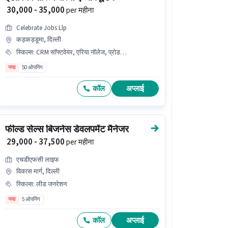
₹ 30,000 - 35,000
per महीना
Celebrate Jobs Llp
कड़कड़डूमा, दिल्ली
स्किल्स
:
CRM सॉफ्टवेयर, एरिया नॉलेज, प्रोडक्ट डेमो, लीड जनरेशन, वायरिंग
नया
50 ओपनिंग
कॉल
अप्लाई
फील्ड सेल्स बिजनेस डेवलपमेंट मैनेजर
₹ 29,000 - 37,500
per महीना
एचडीएफसी लाइफ
विकास मार्ग, दिल्ली
स्किल्स
:
लीड जनरेशन
नया
5 ओपनिंग
कॉल
अप्लाई