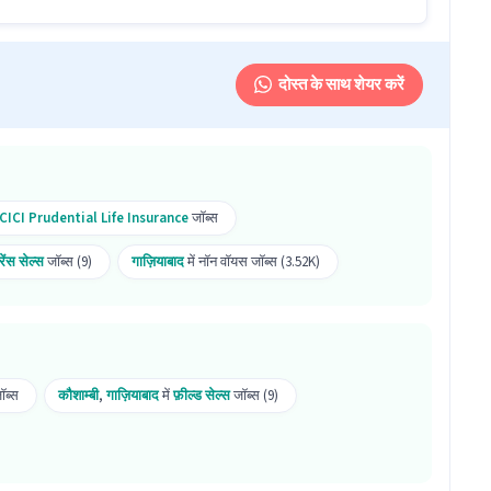
िला दोनों उम्मीदवारों के लिए है।
दोस्त के साथ शेयर करें
Ghaziabad में स्थित है।
ं करना चाहिए?
ICICI Prudential Life Insurance
जॉब्स
5,000 प्रति माह सैलरी मिलती है, यह एक Full Time अवसर है
ोरेंस सेल्स
जॉब्स (9)
गाज़ियाबाद
में नॉन वॉयस जॉब्स (3.52K)
कते हैं!
ॉब्स
कौशाम्बी
,
गाज़ियाबाद
में
फ़ील्ड सेल्स
जॉब्स (9)