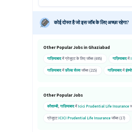
क्या यह job सभी genders के लिए है?
Ans :
हाँ, यह Insurance Sales job पुरुष और मह
कोई दोस्त है जो इस जॉब के लिए अच्छा रहेगा?
यह job कहाँ स्थित है?
Ans :
यह Insurance Sales job Kaushambi, 
Other Popular Jobs in Ghaziabad
इस Insurance Sales job के लिए apply क्यो
गाज़ियाबाद
में ग्रेजुएट के लिए जॉब्स (695)
गाज़ियाबाद
में
Ans :
इस Insurance Sales job में ₹26,000-₹4
और इसमें 10 openings उपलब्ध हैं।
गाज़ियाबाद
में
फ़ील्ड सेल्स
जॉब्स (215)
गाज़ियाबाद
में
इंश्य
अधिक जानकारी के लिए उम्मीदवार HR को कॉल कर स
Other Popular Jobs
कौशाम्बी
,
गाज़ियाबाद
में
Icici Prudential Life Insurance
ज
ग्रेजुएट
ICICI Prudential Life Insurance
जॉब्स (17)