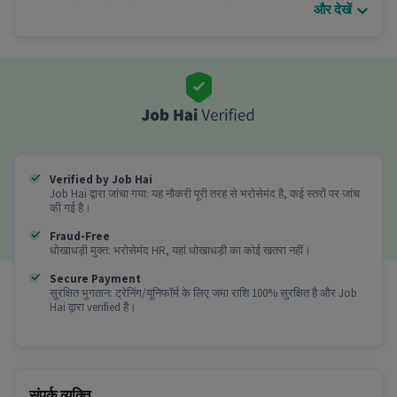
और देखें
अनुभव वाले उम्मीदवारों की जरुरत है।
इस Chef जाब के बारे में अधिक जानकारी
क्या fresher या experienced उम्मीदवार इस job के लिए
apply कर सकते हैं?
Ans :
ऑल एजुकेशन लेवल योग्यता और 0-6 साल का अनुभव
रखने वाले उम्मीदवार इस Chef role के लिए आवेदन कर सकते
हैं।
Verified by Job Hai
Job Hai द्वारा जांचा गया: यह नौकरी पूरी तरह से भरोसेमंद है, कई स्तरों पर जांच
इस role में सैलरी और job type क्या है?
की गई है।
Ans :
इस Chef job में सैलरी ₹22,000-₹23,000 प्रति माह है।
Fraud-Free
यह एक Full Time job है।
धोखाधड़ी मुक्त: भरोसेमंद HR, यहां धोखाधड़ी का कोई खतरा नहीं।
Secure Payment
इस job में कौन सी shiftहै?
सुरक्षित भुगतान: ट्रेनिंग/यूनिफॉर्म के लिए जमा राशि 100% सुरक्षित है और Job
Hai द्वारा verified है।
Ans :
इस Chef job में Day shift है।
क्या इस job के लिए ऑफिस जाना जरूरी है?
Ans :
हाँ, उम्मीदवारों को Pimpri, Pune स्थित ऑफिस में
संपर्क व्यक्ति