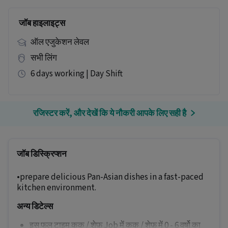
जॉब हाइलाइट्स
ऑल एजुकेशन लेवल
सभी लिंग
6 days working | Day Shift
रजिस्टर करें, और देखें कि ये नौकरी आपके लिए सही है
जॉब डिस्क्रिप्शन
•prepare delicious Pan-Asian dishes in a fast-paced
kitchen environment.
अन्य डिटेल्स
इस फुल टाइम कुक / शेफ़ Job में कुक / शेफ़ में 0 - 6 वर्षो का