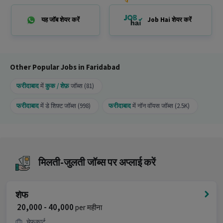
है।
यह जॉब शेयर करें
Job Hai शेयर करें
इस Chef job के लिए apply क्यों करना चाहिए?
Ans :
इस Chef job में ₹20,000-₹40,000 प्रति माह सैलरी
मिलती है, यह एक Full Time अवसर है और इसमें 99
openings उपलब्ध हैं।
Other Popular Jobs in Faridabad
फरीदाबाद
में
कुक / शेफ़
जॉब्स (81)
फरीदाबाद
में डे शिफ़्ट जॉब्स (998)
फरीदाबाद
में नॉन वॉयस जॉब्स (2.5K)
मिलती-जुलती जॉब्स पर अप्लाई करें
शेफ
₹ 20,000 - 40,000
per महीना
चेफकार्ट