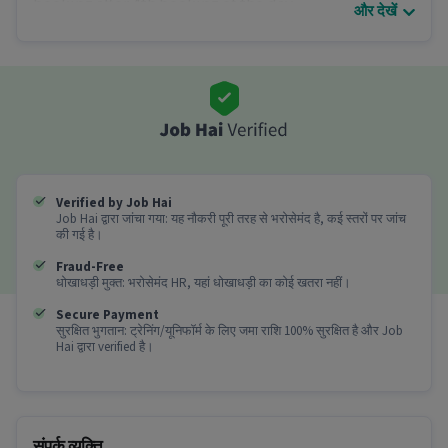
booking after 4th booking of the day.
और देखें
• Ready to work on salary model.
• Minimum Guaranteed Salary Rs 20k-30k/month.
• 12 Hr Shift.
• Shift Timings between 6am to 9pm.
• You will do job in Gurgaon.
अन्य डिटेल्स
इस फुल टाइम कुक / शेफ़ Job में कुक / शेफ़ में 0 - 6 वर्षो का
अनुभव वाले उम्मीदवारों की जरुरत है।
Verified by Job Hai
Job Hai द्वारा जांचा गया: यह नौकरी पूरी तरह से भरोसेमंद है, कई स्तरों पर जांच
की गई है।
इस Chef जाब के बारे में अधिक जानकारी
Fraud-Free
क्या fresher या experienced उम्मीदवार इस job के लिए
धोखाधड़ी मुक्त: भरोसेमंद HR, यहां धोखाधड़ी का कोई खतरा नहीं।
apply कर सकते हैं?
Secure Payment
सुरक्षित भुगतान: ट्रेनिंग/यूनिफॉर्म के लिए जमा राशि 100% सुरक्षित है और Job
Ans :
ऑल एजुकेशन लेवल योग्यता और 0-6 साल का अनुभव
Hai द्वारा verified है।
रखने वाले उम्मीदवार इस Chef role के लिए आवेदन कर सकते
हैं।
इस position में कितनी कमाई हो सकती है?
संपर्क व्यक्ति