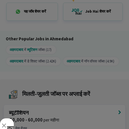
Ans :
यह Beautician job एक अच्छा अवसर है क्योंकि इसमें
₹50,000-₹60,000 प्रति माह सैलरी मिलती है, यह एक Full
Time job है और इसमें 99 openings हैं।
यह जॉब शेयर करें
Job Hai शेयर करें
Other Popular Jobs in Ahmedabad
अहमदाबाद
में
ब्यूटिशन
जॉब्स (17)
अहमदाबाद
में डे शिफ़्ट जॉब्स (2.42K)
अहमदाबाद
में नॉन वॉयस जॉब्स (4.9K)
मिलती-जुलती जॉब्स पर अप्लाई करें
ब्यूटीशियन
₹ 50,000 - 60,000
per महीना
×
क्या
येस मैडम