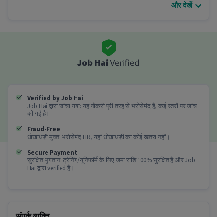
और देखें
अन्य डिटेल्स
इस फुल टाइम ब्यूटिशन Job में ब्यूटिशन में 0 - 6 वर्षो का अनुभव
वाले उम्मीदवारों की जरुरत है।
इस Beautician जाब के बारे में अधिक जानकारी
क्या fresher या experienced उम्मीदवार इस job के लिए
apply कर सकते हैं?
Verified by Job Hai
Ans :
ऑल एजुकेशन लेवल योग्यता और 0-6 साल का अनुभव
Job Hai द्वारा जांचा गया: यह नौकरी पूरी तरह से भरोसेमंद है, कई स्तरों पर जांच
रखने वाले उम्मीदवार इस Beautician role के लिए आवेदन
की गई है।
कर सकते हैं।
Fraud-Free
धोखाधड़ी मुक्त: भरोसेमंद HR, यहां धोखाधड़ी का कोई खतरा नहीं।
इस role में सैलरी और job type क्या है?
Secure Payment
Ans :
इस Beautician job में सैलरी ₹50,000-₹60,000 प्रति
सुरक्षित भुगतान: ट्रेनिंग/यूनिफॉर्म के लिए जमा राशि 100% सुरक्षित है और Job
माह है। यह एक Full Time job है।
Hai द्वारा verified है।
इस job में कौन सी shiftहै?
Ans :
इस Beautician job में Day shift है।
संपर्क व्यक्ति