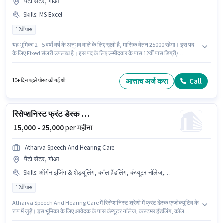
पैटो सेंटर, गोआ
Skills
:
MS Excel
12वीं पास
यह भूमिका 2 - 5 वर्षो वर्ष के अनुभव वाले के लिए खुली है, मासिक वेतन ₹25000 रहेगा। इस पद
के लिए Fixed सैलरी उपलब्ध है। इस पद के लिए उम्मीदवार के पास 12वीं पास डिग्री/
सर्टिफिकेट होना अनिवार्य है। इस भूमिका के लिए आवेदक के पास MS Excel जैसी स्किल्स
होनी चाहिए। यह नौकरी पैटो सेंटर, गोआ में स्थित है। Navinder Bawa में बैक ऑफिस /
डेटा एंट्री श्रेणी में बैक ऑफिस एग्जीक्यूटिव के रूप में जुड़ें।
आत्ताच अर्ज करा
Call
10+ दिन पहले पोस्ट की गई थी
रिसेप्शनिस्ट फ्रंट डेस्क एग्जीक्यूटिव
₹ 15,000 - 25,000
per महीना
Atharva Speech And Hearing Care
पैटो सेंटर, गोआ
Skills
:
ऑर्गनाइजिंग & शेड्यूलिंग, कॉल हैंडलिंग, कंप्यूटर नॉलेज, कस्टमर हैंडलिंग
12वीं पास
Atharva Speech And Hearing Care में रिसेप्शनिस्ट श्रेणी में फ्रंट डेस्क एग्जीक्यूटिव के
रूप में जुड़ें। इस भूमिका के लिए आवेदक के पास कंप्यूटर नॉलेज, कस्टमर हैंडलिंग, कॉल
हैंडलिंग, ऑर्गनाइजिंग & शेड्यूलिंग जैसी स्किल्स होनी चाहिए। यह भूमिका 1 - 2 वर्षो वर्ष के