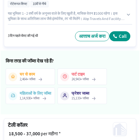
रोटेशनल शिफ्ट
10वीं से नीचे
यह भूमिका 1 - 2 वर्षो वर्ष के अनुभव वाले के लिए खुली है, मासिक वेतन ₹21000 रहेगा। इस
भूमिका के साथ अतिरिक्त लाभ जैसे इंश्योरेंस, PF भी मिलेंगे। Abp Travels And Facility
Management में ड्राइवर श्रेणी में ड्राइवर के रूप में जुड़ें। इस पद के लिए Fixed सैलरी
उपलब्ध है। यह नौकरी सुरला, गोआ में स्थित है। इस नौकरी के लिए 10वीं से नीचे योग्यता वाले
उम्मीदवार आवेदन कर सकते हैं।
आत्ताच अर्ज करा
Call
3 दिन पहले पोस्ट की गई थी
किस तरह की जॉब्स देख रहे हैं?
घर से काम
पार्ट टाइम
2,464
+
जॉब्स
24,943
+
जॉब्स
महिलाओं के लिए जॉब्स
फ्रेशर जाब्स
1,14,930
+
जॉब्स
15,133
+
जॉब्स
टेली कॉलर
₹ 18,500 - 37,000
per महीना *