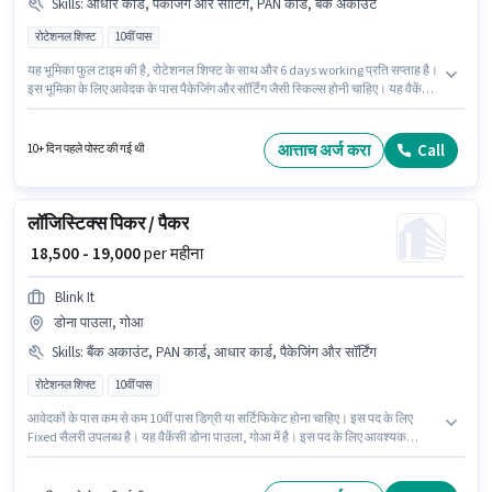
Skills
:
आधार कार्ड, पैकेजिंग और सॉर्टिंग, PAN कार्ड, बैंक अकाउंट
रोटेशनल शिफ्ट
10वीं पास
यह भूमिका फुल टाइम की है, रोटेशनल शिफ्ट के साथ और 6 days working प्रति सप्ताह है।
इस भूमिका के लिए आवेदक के पास पैकेजिंग और सॉर्टिंग जैसी स्किल्स होनी चाहिए। यह वैकेंसी
पेन्हा डे फ़्रैंका, गोआ में है। इस भूमिका के लिए महत्वपूर्ण दस्तावेज़ PAN कार्ड, आधार कार्ड, बैंक
अकाउंट आवश्यक हैं। Blink It वेयरहाउस श्रेणी में पिकर / पैकर पद के लिए सक्रिय रूप से
हायर कर रहा है। इस पद के लिए Fixed सैलरी उपलब्ध है।
आत्ताच अर्ज करा
Call
10+ दिन पहले पोस्ट की गई थी
लॉजिस्टिक्स पिकर / पैकर
₹ 18,500 - 19,000
per महीना
Blink It
डोना पाउला, गोआ
Skills
:
बैंक अकाउंट, PAN कार्ड, आधार कार्ड, पैकेजिंग और सॉर्टिंग
रोटेशनल शिफ्ट
10वीं पास
आवेदकों के पास कम से कम 10वीं पास डिग्री या सर्टिफिकेट होना चाहिए। इस पद के लिए
Fixed सैलरी उपलब्ध है। यह वैकेंसी डोना पाउला, गोआ में है। इस पद के लिए आवश्यक
दस्तावेज़ जैसे PAN कार्ड, आधार कार्ड, बैंक अकाउंट का होना अनिवार्य है। यह पद 0 - 6 महीने
वर्ष के अनुभव वाले के लिए उपयुक्त है। आप प्रति माह ₹19000 तक कमा सकते हैं। इस भूमिका