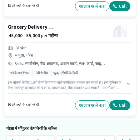
जैसी स्किल्स होनी चाहिए।
आत्ताच अर्ज करा
Call
18 घंटे पहले पोस्ट की गई थी
Grocery Delivery Boy
₹ 45,000 - 55,000
per महीना
Blinkit
मापुसा, गोआ
Skills
:
स्मार्टफोन, बैंक अकाउंट, आधार कार्ड, PAN कार्ड, साइकिल, बाइक
फ्लेक्सिबल शिफ्ट
10वीं से नीचे
फूड/ग्रॉसरी डिलीवरी
इस नौकरी के लिए 10वीं से नीचे योग्यता वाले उम्मीदवार आवेदन कर सकते हैं। इस भूमिका के
लिए महत्वपूर्ण दस्तावेज़ PAN कार्ड, आधार कार्ड, बैंक अकाउंट आवश्यक हैं। यह नौकरी
मापुसा, गोआ में स्थित है। इस भूमिका के लिए आवेदन करने हेतु उम्मीदवार के पास बाइक,
स्मार्टफोन, साइकिल होना चाहिए। Blinkit में डिलिवरी श्रेणी में डिलिवरी बॉय के रूप में जुड़ें।
इस पद के लिए Fixed सैलरी उपलब्ध है।
आत्ताच अर्ज करा
Call
19 घंटे पहले पोस्ट की गई थी
गोआ में पॉपुलर कंपनियों के जॉब्स