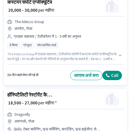
कस्टमर सपोर्ट एग्जीक्यूटिव
₹ 20,000 - 30,000
per महीना
The Adecco Group
अरपोरा, गोआ
ग्राहक सहायता / टेलीकॉलर में 1 - 5 वर्षो का अनुभव
डे शिफ्ट
ग्रेजुएट
लोन/क्रेडिट कार्ड
The Adecco Group में ग्राहक सहायता / टेलीकॉलर श्रेणी में कस्टमर सपोर्ट एग्जीक्यूटिव के
रूप में जुड़ें। PF पद और कंपनी की नीतियों के अनुसार दिए जा सकते हैं। यह पद 1 - 5 वर्षो वर्ष
के अनुभव वाले के लिए उपयुक्त है। आप प्रति माह ₹30000 तक कमा सकते हैं। इस पद के लिए
Fixed सैलरी उपलब्ध है। यह वैकेंसी अरपोरा, गोआ में है। आवेदकों के पास कम से कम ग्रेजुएट
डिग्री या सर्टिफिकेट होना चाहिए।
आत्ताच अर्ज करा
Call
10+ दिन पहले पोस्ट की गई थी
हॉस्पिटैलिटी रेस्टोरेंट कैप्टन
₹ 18,500 - 27,000
per महीना *
Dragonfly
असगाओ, गोआ
Skills
:
टेबल क्लीनिंग, फूड सर्विसिंग, बारटेंडिंग, फूड हाईजीन/ सेफ्टी, ऑर्डर टेकिंग, टेबल सेटिंग, मेनू नॉलेज