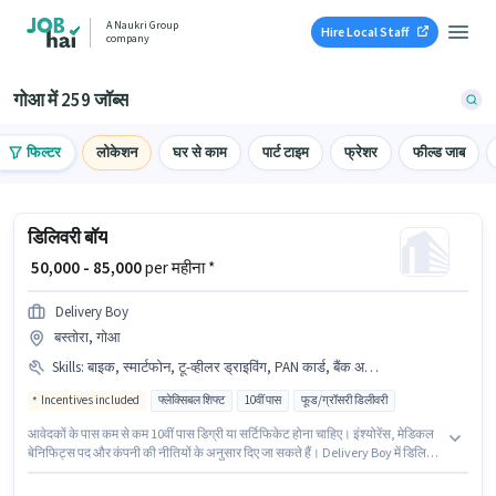
A Naukri Group
Hire Local Staff
company
गोआ में 259 जॉब्स
फिल्टर
लोकेशन
घर से काम
पार्ट टाइम
फ्रेशर
फील्ड जाब
डिलिवरी बॉय
₹ 50,000 - 85,000
per महीना *
Delivery Boy
बस्तोरा, गोआ
Skills
:
बाइक, स्मार्टफोन, टू-व्हीलर ड्राइविंग, PAN कार्ड, बैंक अकाउंट, आधार कार्ड, एरिया नॉलेज
Incentives included
फ्लेक्सिबल शिफ्ट
10वीं पास
फूड/ग्रॉसरी डिलीवरी
आवेदकों के पास कम से कम 10वीं पास डिग्री या सर्टिफिकेट होना चाहिए। इंश्योरेंस, मेडिकल
बेनिफिट्स पद और कंपनी की नीतियों के अनुसार दिए जा सकते हैं। Delivery Boy में डिलिवरी
श्रेणी में डिलिवरी बॉय के रूप में जुड़ें। इस भूमिका के लिए महत्वपूर्ण दस्तावेज़ PAN कार्ड, आधार
कार्ड, बैंक अकाउंट आवश्यक हैं। यह वैकेंसी बस्तोरा, गोआ में है। इस भूमिका में Fixed +