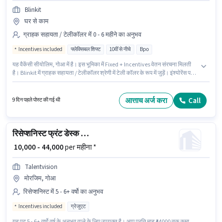
Blinkit
घर से काम
ग्राहक सहायता / टेलीकॉलर में 0 - 6 महीने का अनुभव
Incentives included
फ्लेक्सिबल शिफ्ट
10वीं से नीचे
Bpo
यह वैकेंसी सीयोलिम, गोआ में है। इस भूमिका में Fixed + Incentives वेतन संरचना मिलती
है। Blinkit में ग्राहक सहायता / टेलीकॉलर श्रेणी में टेली कॉलर के रूप में जुड़ें। इंश्योरेंस पद
और कंपनी की नीतियों के अनुसार दिए जा सकते हैं। 10वीं से नीचे योग्यता वाले उम्मीदवार इस
भूमिका के लिए उपयुक्त हैं। यह भूमिका फुल टाइम / पार्ट टाइम की है, फ्लेक्सिबल शिफ्ट के
साथ और 6 days working प्रति सप्ताह है।
आत्ताच अर्ज करा
Call
9 दिन पहले पोस्ट की गई थी
रिसेप्शनिस्ट फ्रंट डेस्क एग्जीक्यूटिव
₹ 10,000 - 44,000
per महीना *
Talentvision
मोरजिम, गोआ
रिसेप्शनिस्ट में 5 - 6+ वर्षो का अनुभव
Incentives included
ग्रेजुएट
यह पद 5 - 6+ वर्षो वर्ष के अनुभव वाले के लिए उपयुक्त है। आप प्रति माह ₹44000 तक कमा