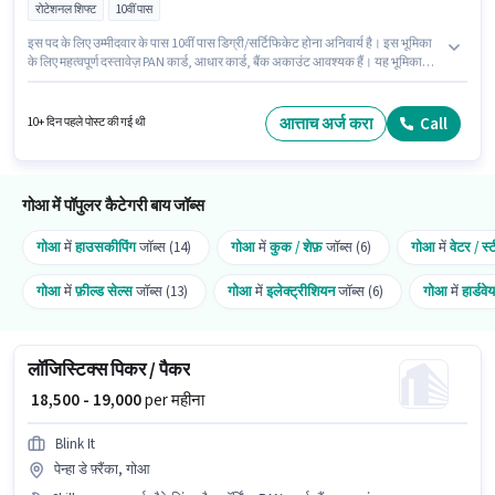
रोटेशनल शिफ्ट
10वीं पास
इस पद के लिए उम्मीदवार के पास 10वीं पास डिग्री/सर्टिफिकेट होना अनिवार्य है। इस भूमिका
के लिए महत्वपूर्ण दस्तावेज़ PAN कार्ड, आधार कार्ड, बैंक अकाउंट आवश्यक हैं। यह भूमिका
फुल टाइम की है, रोटेशनल शिफ्ट के साथ और 6 days working प्रति सप्ताह है। इस
भूमिका के लिए आवेदक के पास पैकेजिंग और सॉर्टिंग जैसी स्किल्स होनी चाहिए। यह नौकरी
सीयोलिम, गोआ में स्थित है। इस पद के लिए Fixed सैलरी उपलब्ध है।
आत्ताच अर्ज करा
Call
10+ दिन पहले पोस्ट की गई थी
गोआ में पॉपुलर कैटेगरी बाय जॉब्स
गोआ
में
हाउसकीपिंग
जॉब्स (14)
गोआ
में
कुक / शेफ़
जॉब्स (6)
गोआ
में
वेटर / स्ट
गोआ
में
फ़ील्ड सेल्स
जॉब्स (13)
गोआ
में
इलेक्ट्रीशियन
जॉब्स (6)
गोआ
में
हार्डवे
लॉजिस्टिक्स पिकर / पैकर
₹ 18,500 - 19,000
per महीना
Blink It
पेन्हा डे फ़्रैंका, गोआ