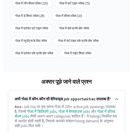
गोआ में नॉन वॉयस जॉब्स (225)
गोआ में पार्ट टाइम जॉब्स (75)
गोआ में डे शिफ़्ट जॉब्स (29)
गोआ में वॉयस जॉब्स (10)
गोआ में फ्रेशर पार्ट टाइम जॉब्स
गोआ में वर्क फ्रॉम होम जॉब्स
गोआ में स्टूडेंट्स के लिए जॉब्स
गोआ में पार्ट टाइम वर्क फ्रॉम होम जॉब्स
गोआ में फ्रेशर वर्क फ्रॉम होम जॉब्स
गोआ में नाईट शिफ़्ट जॉब्स
अक्सर पूछे जाने वाले प्रश्न
अभी गोआ में कौन-कौन सी वेरिफाइड job opportunities उपलब्ध हैं?
Ans:
Job Hai पर इस समय गोआ में 235+ active job openings उपलब्ध
हैं, जिनमें
गोआ में डिलिवरी jobs
,
गोआ में वेयरहाउस jobs
और
गोआ में फ़ील्ड
सेल्स jobs
जैसी अलग-अलग categories शामिल हैं। ये listings नियमित रूप
से अपडेट होती रहती हैं, जिससे आपको वर्तमान hiring demand के अनुसार
सही jobs मिल सकें।