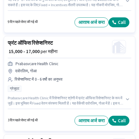
सकते हैं। इस पद के लिए Fixed + Incentives सैलरी उपलब्ध है। यह नौकरी मोरजिम, गोआ
में स्थित है। Talentvision में रिसेप्शनिस्ट श्रेणी में फ्रंट डेस्क एग्जीक्यूटिव के रूप में जुड़ें।
आवेदकों के पास कम से कम ग्रेजुएट डिग्री या सर्टिफिकेट होना चाहिए।
आत्ताच अर्ज करा
Call
9 दिन पहले पोस्ट की गई थी
फ्रंट ऑफिस रिसेप्शनिस्ट
₹ 15,000 - 17,000
per महीना
Prabasvcare Health Clinic
दवोरलिम, गोआ
रिसेप्शनिस्ट में 0 - 6 वर्षो का अनुभव
ग्रेजुएट
Prabasvcare Health Clinic में रिसेप्शनिस्ट श्रेणी में फ्रंट ऑफिस रिसेप्शनिस्ट के रूप में
जुड़ें। इस भूमिका में Fixed वेतन संरचना मिलती है। यह वैकेंसी दवोरलिम, गोआ में है। इस पद
के लिए उम्मीदवार के पास ग्रेजुएट डिग्री/सर्टिफिकेट होना अनिवार्य है। यह पद 0 - 6 वर्षो वर्ष के
अनुभव वाले के लिए उपयुक्त है। आप प्रति माह ₹17000 तक कमा सकते हैं।
आत्ताच अर्ज करा
Call
3 दिन पहले पोस्ट की गई थी