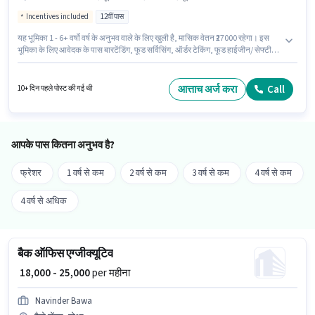
Incentives included
12वीं पास
यह भूमिका 1 - 6+ वर्षो वर्ष के अनुभव वाले के लिए खुली है, मासिक वेतन ₹27000 रहेगा। इस
भूमिका के लिए आवेदक के पास बारटेंडिंग, फूड सर्विसिंग, ऑर्डर टेकिंग, फूड हाईजीन/ सेफ्टी,
मेनू नॉलेज, टेबल सेटिंग, टेबल क्लीनिंग जैसी स्किल्स होनी चाहिए। इस पद के लिए उम्मीदवार
के पास 12वीं पास डिग्री/सर्टिफिकेट होना अनिवार्य है। इस भूमिका के साथ अतिरिक्त लाभ
जैसे मील, इंश्योरेंस, PF, अकॉमोडेशन, मेडिकल बेनिफिट्स भी मिलेंगे। यह नौकरी असगाओ,
आत्ताच अर्ज करा
Call
10+ दिन पहले पोस्ट की गई थी
गोआ में स्थित है। इस भूमिका में Fixed + Incentives वेतन संरचना मिलती है।
आपके पास कितना अनुभव है?
फ्रेशर
1 वर्ष से कम
2 वर्ष से कम
3 वर्ष से कम
4 वर्ष से कम
4 वर्ष से अधिक
बैक ऑफिस एग्जीक्यूटिव
₹ 18,000 - 25,000
per महीना
Navinder Bawa