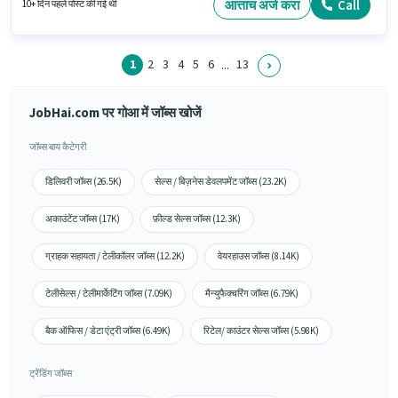
के लिए उम्मीदवार के पास पैकेजिंग और सॉर्टिंग होना अनिवार्य है।
आत्ताच अर्ज करा
Call
10+ दिन पहले पोस्ट की गई थी
1
2
3
4
5
6
13
...
JobHai.com पर गोआ में जॉब्स खोजें
जॉब्स बाय कैटेगरी
डिलिवरी जॉब्स (26.5K)
सेल्स / बिज़नेस डेवलपमेंट जॉब्स (23.2K)
अकाउंटेंट जॉब्स (17K)
फ़ील्ड सेल्स जॉब्स (12.3K)
ग्राहक सहायता / टेलीकॉलर जॉब्स (12.2K)
वेयरहाउस जॉब्स (8.14K)
टेलीसेल्स / टेलीमार्केटिंग जॉब्स (7.09K)
मैन्युफैक्चरिंग जॉब्स (6.79K)
बैक ऑफिस / डेटा एंट्री जॉब्स (6.49K)
रिटेल/ काउंटर सेल्स जॉब्स (5.98K)
ट्रेंडिंग जॉब्स