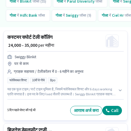
गोआ
में
Blinkit
जॉब्स (55)
गोआ
में
Parul University
जॉब्स
गोआ
में
Swig
गोआ
में
Hdfc Bank
जॉब्स
गोआ
में
Swiggy
जॉब्स (9)
गोआ
में
Ciel Hr
जॉब्
कस्टमर सपोर्ट टेली कॉलिंग
₹ 24,000 - 35,000
per महीना
Swiggy Blinkit
घर से काम
ग्राहक सहायता / टेलीकॉलर में 0 - 6 महीने का अनुभव
फ्लेक्सिबल शिफ्ट
10वीं से नीचे
Bpo
यह एक फुल टाइम / पार्ट टाइम भूमिका है, जिसमें फ्लेक्सिबल शिफ्ट और 6 days working
प्रति सप्ताह है। इस पद के लिए Fixed सैलरी उपलब्ध है। Swiggy Blinkit ग्राहक सहायता
/ टेलीकॉलर श्रेणी में टेली कॉलिंग पद के लिए सक्रिय रूप से हायर कर रहा है। इंश्योरेंस पद
और कंपनी की नीतियों के अनुसार दिए जा सकते हैं। यह वैकेंसी मापुसा, गोआ में है। 10वीं से
नीचे योग्यता वाले उम्मीदवार इस भूमिका के लिए उपयुक्त हैं।
आत्ताच अर्ज करा
Call
5 दिन पहले पोस्ट की गई थी
बिजनेस डेवलपमेंट एग्जीक्यूटिव