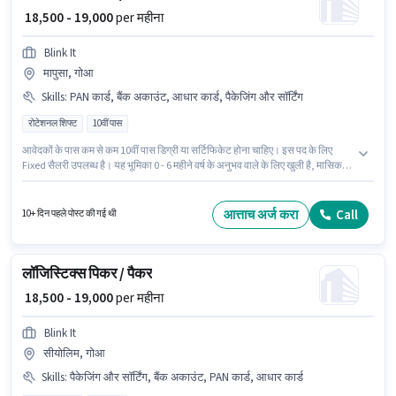
₹ 18,500 - 19,000
per महीना
Blink It
मापुसा, गोआ
Skills
:
PAN कार्ड, बैंक अकाउंट, आधार कार्ड, पैकेजिंग और सॉर्टिंग
रोटेशनल शिफ्ट
10वीं पास
आवेदकों के पास कम से कम 10वीं पास डिग्री या सर्टिफिकेट होना चाहिए। इस पद के लिए
Fixed सैलरी उपलब्ध है। यह भूमिका 0 - 6 महीने वर्ष के अनुभव वाले के लिए खुली है, मासिक
वेतन ₹19000 रहेगा। इस भूमिका के लिए उम्मीदवार के पास पैकेजिंग और सॉर्टिंग होना अनिवार्य
है। यह एक फुल टाइम भूमिका है, जिसमें रोटेशनल शिफ्ट और 6 days working प्रति सप्ताह
है। इस पद के लिए आवश्यक दस्तावेज़ जैसे PAN कार्ड, आधार कार्ड, बैंक अकाउंट का होना
आत्ताच अर्ज करा
Call
10+ दिन पहले पोस्ट की गई थी
अनिवार्य है।
लॉजिस्टिक्स पिकर / पैकर
₹ 18,500 - 19,000
per महीना
Blink It
सीयोलिम, गोआ
Skills
:
पैकेजिंग और सॉर्टिंग, बैंक अकाउंट, PAN कार्ड, आधार कार्ड