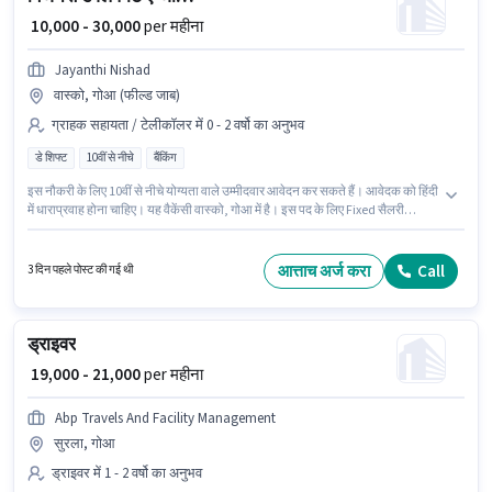
₹ 10,000 - 30,000
per महीना
Jayanthi Nishad
वास्को, गोआ (फील्ड जाब)
ग्राहक सहायता / टेलीकॉलर में 0 - 2 वर्षो का अनुभव
डे शिफ्ट
10वीं से नीचे
बैंकिंग
इस नौकरी के लिए 10वीं से नीचे योग्यता वाले उम्मीदवार आवेदन कर सकते हैं। आवेदक को हिंदी
में धाराप्रवाह होना चाहिए। यह वैकेंसी वास्को, गोआ में है। इस पद के लिए Fixed सैलरी
उपलब्ध है। यह पद 0 - 2 वर्षो वर्ष के अनुभव वाले के लिए उपयुक्त है। आप प्रति माह ₹30000
तक कमा सकते हैं। यह भूमिका पार्ट टाइम की है, डे शिफ्ट के साथ और 5 days working
प्रति सप्ताह है।
आत्ताच अर्ज करा
Call
3 दिन पहले पोस्ट की गई थी
ड्राइवर
₹ 19,000 - 21,000
per महीना
Abp Travels And Facility Management
सुरला, गोआ
ड्राइवर में 1 - 2 वर्षो का अनुभव