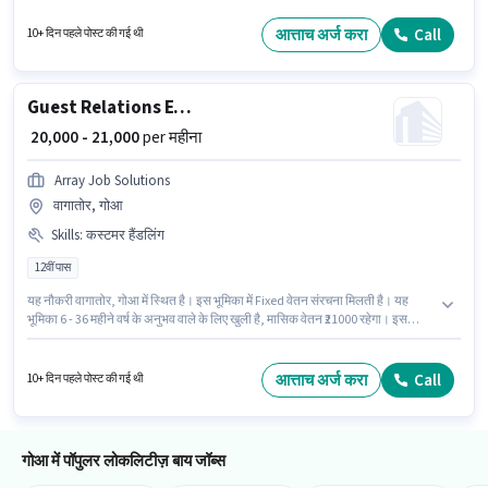
अनुभव वाले के लिए खुली है, मासिक वेतन ₹25000 रहेगा। इस भूमिका में Fixed वेतन संरचना
मिलती है। यह नौकरी पैटो सेंटर, गोआ में स्थित है। इस पद के लिए उम्मीदवार के पास 12वीं
आत्ताच अर्ज करा
Call
10+ दिन पहले पोस्ट की गई थी
पास डिग्री/सर्टिफिकेट होना अनिवार्य है।
Guest Relations Executive
₹ 20,000 - 21,000
per महीना
Array Job Solutions
वागातोर, गोआ
Skills
:
कस्टमर हैंडलिंग
12वीं पास
यह नौकरी वागातोर, गोआ में स्थित है। इस भूमिका में Fixed वेतन संरचना मिलती है। यह
भूमिका 6 - 36 महीने वर्ष के अनुभव वाले के लिए खुली है, मासिक वेतन ₹21000 रहेगा। इस
भूमिका के साथ अतिरिक्त लाभ जैसे मील, PF, मेडिकल बेनिफिट्स भी मिलेंगे। Array Job
Solutions रिसेप्शनिस्ट श्रेणी में Guest Relations Executive पद के लिए सक्रिय रूप से
हायर कर रहा है। इस भूमिका के लिए आवेदक के पास कस्टमर हैंडलिंग जैसी स्किल्स होनी
आत्ताच अर्ज करा
Call
10+ दिन पहले पोस्ट की गई थी
चाहिए।
गोआ में पॉपुलर लोकलिटीज़ बाय जॉब्स