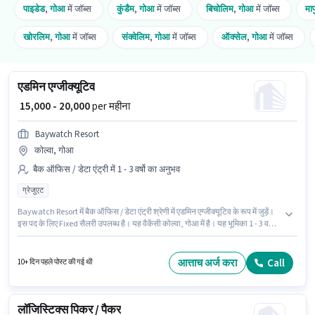
पाइडेड
,
गोआ
में जॉब्स
कुंडैम
,
गोआ
में जॉब्स
बिचोलिम
,
गोआ
में जॉब्स
माप
खोरलिम
,
गोआ
में जॉब्स
संक्वेलिम
,
गोआ
में जॉब्स
ऑक्सेल
,
गोआ
में जॉब्स
एडमिन एग्जीक्यूटिव
₹ 15,000 - 20,000
per महीना
Baywatch Resort
कोल्वा, गोआ
बैक ऑफिस / डेटा एंट्री में 1 - 3 वर्षो का अनुभव
ग्रेजुएट
Baywatch Resort में बैक ऑफिस / डेटा एंट्री श्रेणी में एडमिन एग्जीक्यूटिव के रूप में जुड़ें।
इस पद के लिए Fixed सैलरी उपलब्ध है। यह वैकेंसी कोल्वा, गोआ में है। यह भूमिका 1 - 3 वर्षो
वर्ष के अनुभव वाले के लिए खुली है, मासिक वेतन ₹20000 रहेगा। इस पद के लिए उम्मीदवार के
पास ग्रेजुएट डिग्री/सर्टिफिकेट होना अनिवार्य है।
आत्ताच अर्ज करा
Call
10+ दिन पहले पोस्ट की गई थी
लॉजिस्टिक्स पिकर / पैकर