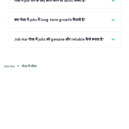
गोआ में job पाने के लिए कौन-कौन सी skills जरूरी हैं?
क्या गोआ में jobs में long-term growth मिलती है?
Job Hai गोआ में jobs को genuine और reliable कैसे बनाता है?
>
Job Hai
गोआ में जॉब्स